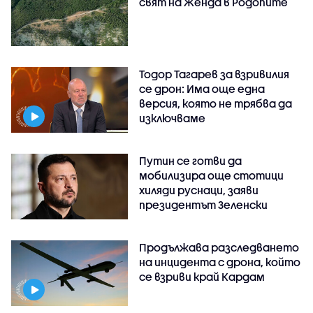
свят на Женда в Родопите
Тодор Тагарев за взривилия
се дрон: Има още една
версия, която не трябва да
изключваме
Путин се готви да
мобилизира още стотици
хиляди руснаци, заяви
президентът Зеленски
Продължава разследването
на инцидента с дрона, който
се взриви край Кардам