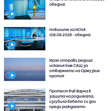
обедна)
Новините на NOVA
(09.08.2026 - обедна)
Иран отправи редица
искания към САЩ за
отварянето на Ормузкия
проток
Протест във Варна в
защита на родилката,
изгубила бебето си дни
преди раждането