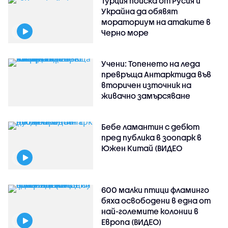
Турция поиска от Русия и
Украйна да обявят
мораториум на атаките в
Черно море
Учени: Топенето на леда
превръща Антарктида във
вторичен източник на
живачно замърсяване
Бебе ламантин с дебют
пред публика в зоопарк в
Южен Китай (ВИДЕО
600 малки птици фламинго
бяха освободени в една от
най-големите колонии в
Европа (ВИДЕО)