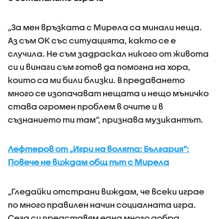
„За мен връзката с Мирела са минали неща.
Аз съм ОК със ситуацията, както се е
случила. Не съм задраскал никого от живота
си и винаги съм готов да помогна на хора,
които са ми били близки. В предаването
много се изопачават нещата и нещо мъничко
става огромен проблем в очите и в
съзнанието ти там“, признава музикантът.
Лефтеров от „Игри на волята: България“:
Повече не виждам общ път с Мирела
„Гледайки отстрани виждам, че всеки играе
по много правилен начин социалната игра.
Сега си представям една много добра