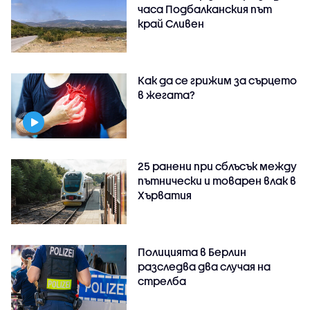
часа Подбалканския път
край Сливен
Как да се грижим за сърцето
в жегата?
25 ранени при сблъсък между
пътнически и товарен влак в
Хърватия
Полицията в Берлин
разследва два случая на
стрелба