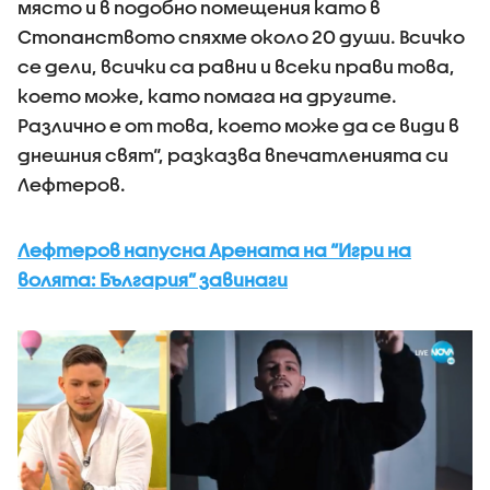
място и в подобно помещения като в
Стопанството спяхме около 20 души. Всичко
се дели, всички са равни и всеки прави това,
което може, като помага на другите.
Различно е от това, което може да се види в
днешния свят“, разказва впечатленията си
Лефтеров.
Лефтеров напусна Арената на “Игри на
волята: България” завинаги