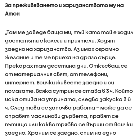
За преживяването и харизанството му на
Атон
„Там ме заведе баща ми, тъй като той е ходил
доста пъти с колеги и приятели. Ходят
заедно на харизанство. Аз имах огромно
желание и те ме приеха на драго сърце.
Прекарах там десетина дни. Откъсващ се
от материалния свят, от телефони,
интернет. Всички живеете заедно и си
помагате. Всяка сутрин се става в 3 ч. Който
иска отива на утрината, следва закуска в 6
ч. След това се започва работа – може да се
оправят маслинови дървета, правят се
пътища или какво трябва се върши от всички
заедно. Храним се заедно, спим на едно