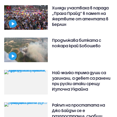
Хиляди участваха в парада
„Прага Прайд“ в памет на
жертвите от атентата в
Берлин
Продължава битката с
пожара край Бобошево
Най-малко трима души са
загинали, а девет са ранени
при руски атаки срещу
Източна Украйна
Ракът на простатата на
Джо Байдън се е
разпространил, съобщи