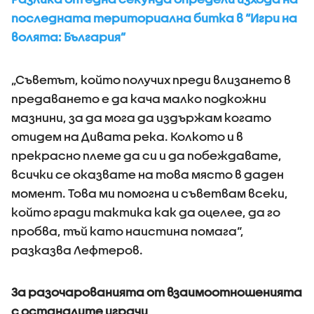
последната териториална битка в “Игри на
волята: България”
„Съветът, който получих преди влизането в
предаването е да кача малко подкожни
мазнини, за да мога да издържам когато
отидем на Дивата река. Колкото и в
прекрасно племе да си и да побеждавате,
всички се оказвате на това място в даден
момент. Това ми помогна и съветвам всеки,
който гради тактика как да оцелее, да го
пробва, тъй като наистина помага“,
разказва Лефтеров.
За разочарованията от взаимоотношенията
с останалите играчи