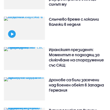
синът му
Слънчево време с локални
валежи в неделя
Иранският президент:
Моментът е подходящ за
сключване на споразумение
със САЩ
Дронове са били засечени
над военен обект в Западна
Германия