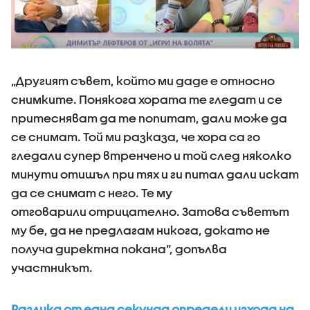
„Другият съвет, който ми даде е относно
снимките. Понякога хората те гледат и се
притесняват да те попитат, дали може да
се снимат. Той ми разказа, че хора са го
гледали супер втренчено и той след няколко
минути отишъл при тях и ги питал дали искат
да се снимат с него. Те му
отговарили отрицателно. Затова съветът
му бе, да не предлагам никога, докато не
получа директна покана“, допълва
участникът.
Разлика от една секунда определи изхода на