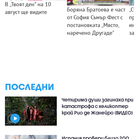
В „Твоят ден” на 10
Боряна Братоева е част
„Съ
август ще видите
от София Съмър Фест с
пра
постановката „Място,
инс
наречено Другаде“
зат
ПОСЛЕДНИ
Четирима души загинаха при
катастрофа с хеликоптер
край Рио де Жанейро (ВИДЕО)
Испания провери близо 200