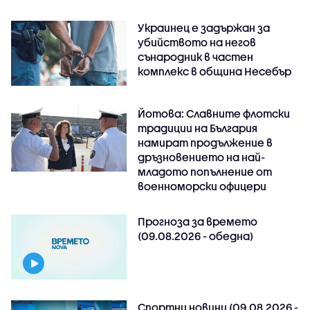
Украинец е задържан за
убийството на негов
сънародник в частен
комплекс в община Несебър
Йотова: Славните флотски
традиции на България
намират продължение в
дръзновението на най-
младото попълнение от
военноморски офицери
Прогноза за времето
(09.08.2026 - обедна)
Спортни новини (09.08.2026 -