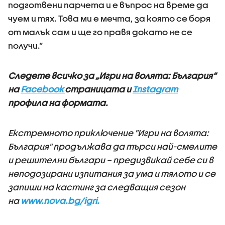
подготвени парчета и е въпрос на време да
чуем и тях. Това ми е мечта, за която се боря
от малък сам и ще го правя докато не се
получи.“
Следете всичко за „Игри на волята: България“
на
Facebook
страницата и
Instagram
профила на формата.
Екстремното приключение "Игри на волята:
България" продължава да търси най-смелите
и решителни българи – предизвикай себе си в
неподозирани изпитания за ума и тялото и се
запиши на кастинг за следващия сезон
на
www.nova.bg/igri.