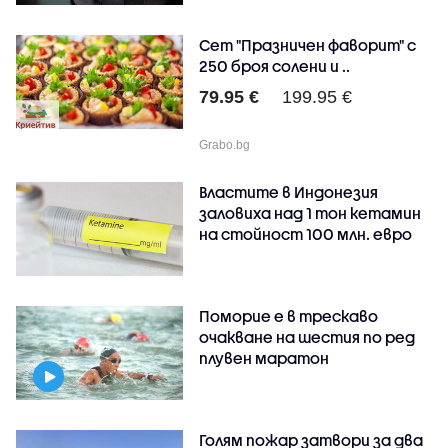
Сет "Празничен фаворит" с
250 броя солени и ..
79.95 €
199.95 €
Grabo.bg
Властите в Индонезия
заловиха над 1 тон кетамин
на стойност 100 млн. евро
Поморие е в трескаво
очакване на шестия по ред
плувен маратон
Голям пожар затвори за два