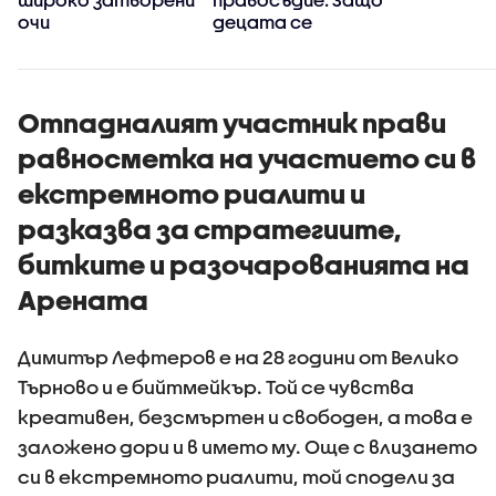
очи
децата се
превърнаха в
убийци?
Отпадналият участник прави
равносметка на участието си в
екстремното риалити и
разказва за стратегиите,
битките и разочарованията на
Арената
Димитър Лефтеров е на 28 години от Велико
Търново и е бийтмейкър. Той се чувства
креативен, безсмъртен и свободен, а това е
заложено дори и в името му. Още с влизането
си в екстремното риалити, той сподели за