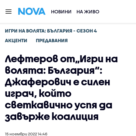
НОВИНИ
НА ЖИВО
ИГРИ НА ВОЛЯТА: БЪЛГАРИЯ - СЕЗОН 4
АКЦЕНТИ
ПРЕДАВАНИЯ
Лефтеров от„Игри на
волята: България“:
Джаферович е силен
играч, който
светкавично успя да
завърже коалиция
15 ноември 2022 14:46