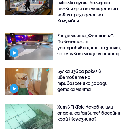
няколко души, белязаха
първия ден от мандата на
новия президент на
Колумбия
Епидемията „Фентанил”:
Повечето от
употребяващите не знаят,
че купуват мощния опиоид
Булка избра рокля в
цветовете на
трибагреника заради
детска мечта
Хит в TikTok: Лечебни или
опасни са "дивите" басейни
край Железница?