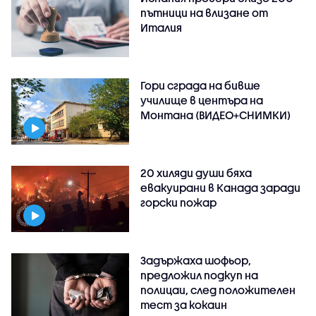
пътници на влизане от
Италия
Гори сграда на бивше
училище в центъра на
Монтана (ВИДЕО+СНИМКИ)
20 хиляди души бяха
евакуирани в Канада заради
горски пожар
Задържаха шофьор,
предложил подкуп на
полицаи, след положителен
тест за кокаин