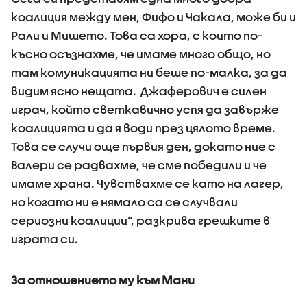
коалиция между мен, Фифо и Чакала, може би и
Рали и Мишето. Това са хора, с които по-
късно осъзнахме, че имаме много общо, но
там комуникацията ни беше по-малка, за да
видим ясно нещата. Джаферович е силен
играч, който светкавично успя да завърже
коалицията и да я води през цялото време.
Това се случи още първия ден, докато ние с
Валери се радвахме, че сме победили и че
имаме храна. Чувствахме се като на лагер,
но когато ни е нямало са се случвали
сериозни коалиции“, разкрива грешките в
играта си.
За отношението му към Мани