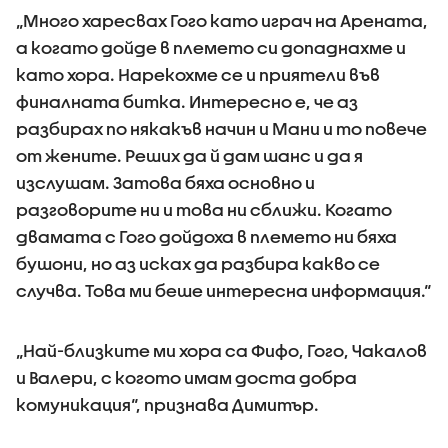
„Много харесвах Гого като играч на Арената,
а когато дойде в племето си допаднахме и
като хора. Нарекохме се и приятели във
финалната битка. Интересно е, че аз
разбирах по някакъв начин и Мани и то повече
от жените. Реших да й дам шанс и да я
изслушам. Затова бяха основно и
разговорите ни и това ни сближи. Когато
двамата с Гого дойдоха в племето ни бяха
бушони, но аз исках да разбира какво се
случва. Това ми беше интересна информация.“
„Най-близките ми хора са Фифо, Гого, Чакалов
и Валери, с когото имам доста добра
комуникация“, признава Димитър.