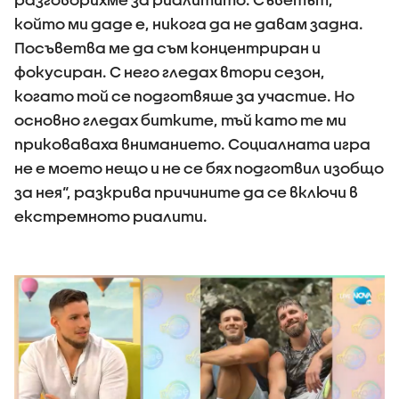
който ми даде е, никога да не давам задна.
Посъветва ме да съм концентриран и
фокусиран. С него гледах втори сезон,
когато той се подготвяше за участие. Но
основно гледах битките, тъй като те ми
приковаваха вниманието. Социалната игра
не е моето нещо и не се бях подготвил изобщо
за нея“, разкрива причините да се включи в
екстремното риалити.