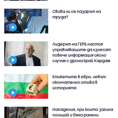
Свива ли се пазарът на
труда?
Лидерът на ГЕРБ настоя
управляващите да изнесат
повече информация около
случая с дрона край Кардам
Етикетите в евро, левът
окончателно отива в
историята
Нападения, при които загина
полицай и бяха ранени