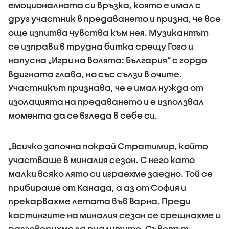
емоционалната си връзка, която е имал с
друг участник в предаването и призна, че все
още изпитва чувства към нея. Музикантът
се изправи в трудна битка срещу Гого и
напусна „Игри на волята: България“ с гордо
вдигната глава, но със сълзи в очите.
Участникът признава, че е имал нужда от
изолацията на предаването и е използвал
момента да се вгледа в себе си.
„Всичко започна покрай Стратимир, който
участваше в миналия сезон. С него като
малки всяко лято си играехме заедно. Той се
прибираше от Канада, а аз от София и
прекарвахме летата във Варна. Преди
кастингите на миналия сезон се срещнахме и
разговорихме за риалитито. Съветът,