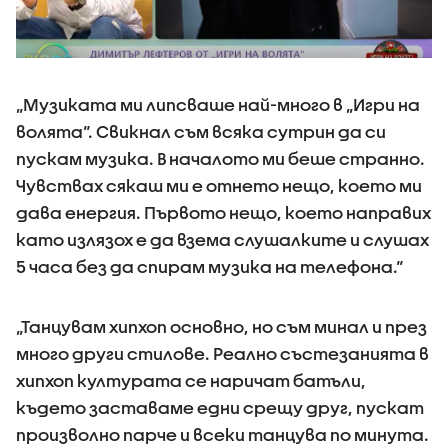
„Музиката ми липсваше най-много в „Игри на
волята“. Свикнал съм всяка сутрин да си
пускам музика. В началото ми беше странно.
Чувствах сякаш ми е отнето нещо, което ми
дава енергия. Първото нещо, което направих
като излязох е да взема слушалките и слушах
5 часа без да спирам музика на телефона.“
„Танцувам хипхоп основно, но съм минал и през
много други стилове. Реално състезанията в
хипхоп културата се наричат батъли,
където заставаме едни срещу друг, пускат
произволно парче и всеки танцува по минута.