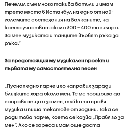
Печелил съм много такива батъли и имам
трето място в Истанбул на едно от най-
големите състезания на Балканите, на
което участват около 300 – 400 танцьора.
За мен музиката и танците вървят ръка за
ръка.“
За предстоящия му музикален проект и
първата му самостоятелна песен
„Пуснах едно парче и го направих заради
близките хора около мен. Те ме поощриха да
направя нещо и за мен, тъй като правя
музика и пиша текстове от години. Така се
роди това парче, което се казва „Правя го за
мен“. Ако се хареса имам още доста