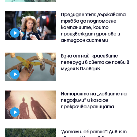
Президентът: Държавата
трябва да подпомогне
компаниите, които
произвеждат дронове и
антидрон системи
Една от най-красивите
пеперуди в света се появи в
музея в Пловдив
Историята на „ловците на
педофили” и кога се
прекрачва границата
"Дотам и обратно": Дивият