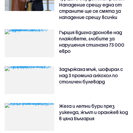
Нападение срещу една от
страните ще се смята за
нападение срещу всички
Гърция вдигна дронове над
плажовете, глобите за
нарушения стигнаха 73 000
евро
Задържаха мъж, шофирал с
над 3 промила алкохол по
столичен булевард
Жега и летни бури през
уикенда, жълт и оранжев код
в цяла България