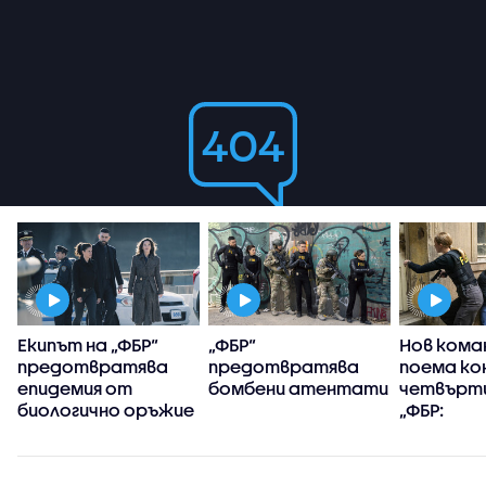
Екипът на „ФБР“
„ФБР“
Нов кома
предотвратява
предотвратява
поема ко
епидемия от
бомбени атентати
четвърти
биологично оръжие
„ФБР:
Междуна
разследв