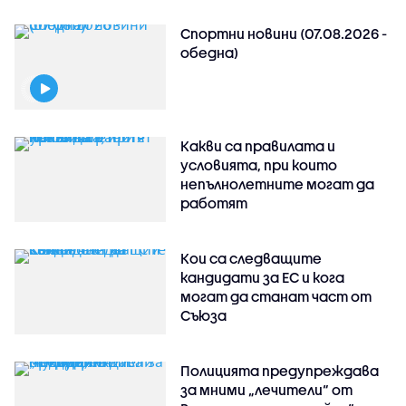
Спортни новини (07.08.2026 -
обедна)
Какви са правилата и
условията, при които
непълнолетните могат да
работят
Кои са следващите
кандидати за ЕС и кога
могат да станат част от
Съюза
Полицията предупреждава
за мними „лечители“ от