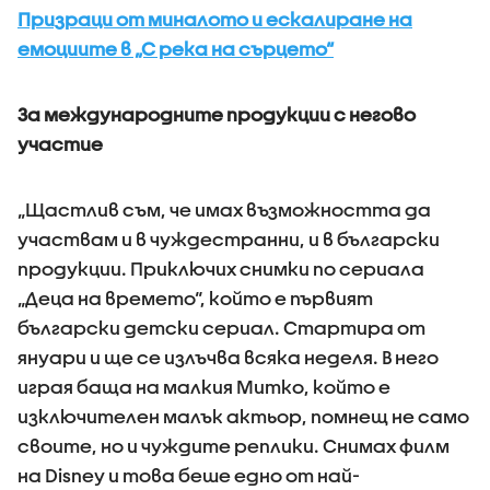
Призраци от миналото и ескалиране на
емоциите в „С река на сърцето“
За международните продукции с негово
участие
„Щастлив съм, че имах възможността да
участвам и в чуждестранни, и в български
продукции. Приключих снимки по сериала
„Деца на времето“, който е първият
български детски сериал. Стартира от
януари и ще се излъчва всяка неделя. В него
играя баща на малкия Митко, който е
изключителен малък актьор, помнещ не само
своите, но и чуждите реплики. Снимах филм
на Disney и това беше едно от най-