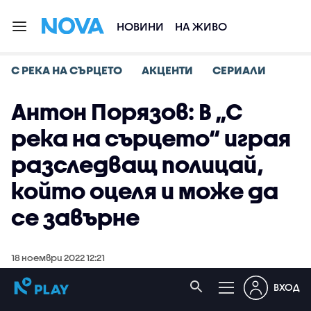
НОВИНИ
НА ЖИВО
С РЕКА НА СЪРЦЕТО
АКЦЕНТИ
СЕРИАЛИ
Антон Порязов: В „С
река на сърцето“ играя
разследващ полицай,
който оцеля и може да
се завърне
18 ноември 2022 12:21