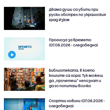
Двама души са убити при
руски обстрeл по украинския
град Изюм
Прогноза за времето
(07.08.2026 - следобедна)
Библиотеката, в която
книгите са хора: Тук можеш
да „прочетеш“ непознат и
да го попиташ всичко
Спортни новини (07.08.2026 -
следобедна)