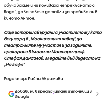
обучавахме и ни поливаха непрекъснато с
вода“, дава повече детайли за пробива си в
киното Антон.
Още истории свързани с участието му като
бодигард в „Маскираният певец“, за
театралните му участия и за годините,
прекарани в класа на Мастера проф.
Стефан Данаилов, гледайте във видеото на
„На кафе“
Редактор: Райна Аврамова
Добави ни в предпочитани източници в
Google