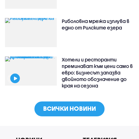
Риболовна мрежа изплува в
едно от Рилските езера
Хотели и ресторанти
преминават към цени само в
евро: Бизнесът запазва
двойното обозначение до
края на сезона
ВСИЧКИ НОВИНИ