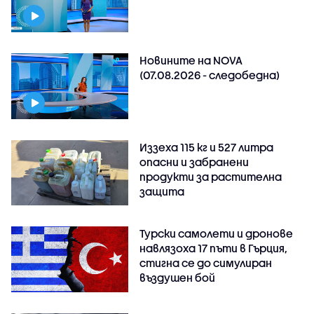
Новините на NOVA
(07.08.2026 - следобедна)
Иззеха 115 кг и 527 литра
опасни и забранени
продукти за растителна
защита
Турски самолети и дронове
навлязоха 17 пъти в Гърция,
стигна се до симулиран
въздушен бой