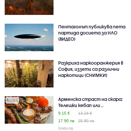
Пентагонът публикува пета
партида досиета за НЛО
(ВИДЕО)
Разкриха наркооранжерия в
София, иззети са различни
наркотици (СНИМКИ)
Арменска страст на скара:
Телешки кебап или ..
9.15 €
13.24 €
17.90 лв
25.90 лв
Grabo.bg