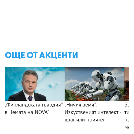
ОЩЕ ОТ АКЦЕНТИ
„Финландската гвардия“
„Ничия земя“:
Без
в „Темата на NOVA”
Изкуственият интелект -
тий
враг или приятел
на 
мом