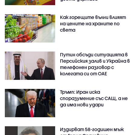
Как горещите вълни влияят
на цените на храните по
света
Путин обсъди ситуацията в
Персийския залив и Украйна в
телефонен разговор с
колегата си от ОАЕ
Тръмп: Иран иска
споразумение със САЩ, а не
да има нови удари
Издирват 58-годишен мъж