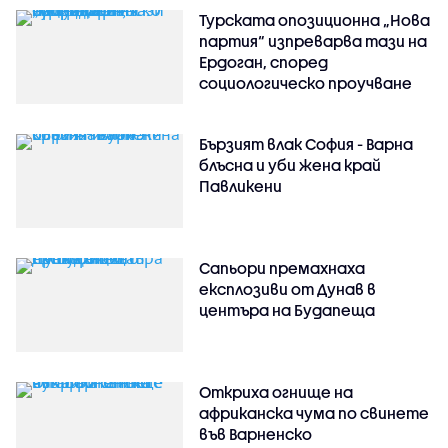
Турската опозиционна „Нова
партия“ изпреварва тази на
Ердоган, според
социологическо проучване
Бързият влак София - Варна
блъсна и уби жена край
Павликени
Сапьори премахнаха
експлозиви от Дунав в
центъра на Будапеща
Откриха огнище на
африканска чума по свинете
във Варненско