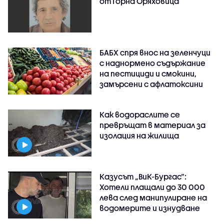
от Горна Оряховица
БАБХ спря внос на зеленчуци
с наднормено съдържание
на пестициди и смокини,
замърсени с афлатоксини
Как водораслите се
превръщат в материал за
изолация на жилища
Казусът „ВиК-Бургас“:
Хотели плащали до 30 000
лева след манипулиране на
водомерите и изнудване