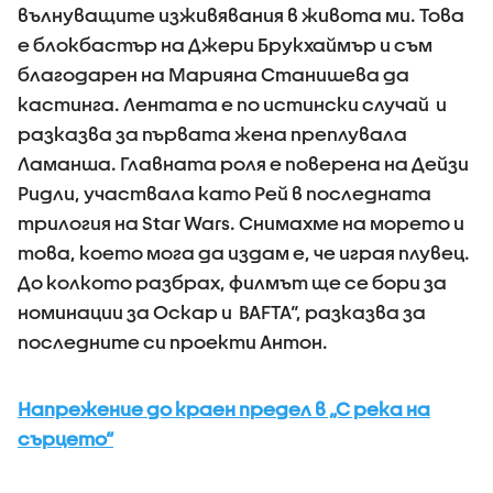
вълнуващите изживявания в живота ми. Това
е блокбастър на Джери Брукхаймър и съм
благодарен на Марияна Станишева да
кастинга. Лентата е по истински случай и
разказва за първата жена преплувала
Ламанша. Главната роля е поверена на Дейзи
Ридли, участвала като Рей в последната
трилогия на Star Wars. Снимахме на морето и
това, което мога да издам е, че играя плувец.
До колкото разбрах, филмът ще се бори за
номинации за Оскар и BAFTA“, разказва за
последните си проекти Антон.
Напрежение до краен предел в „С река на
сърцето“