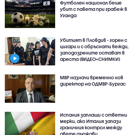
Футболен национал беше
убит с павета при грабеж в
Уганда
Убитият в Пловдив - горен с
цигари и с обръснати вежди,
заподозрените остават в
ареста (ВИДЕО+СНИМКИ)
МВР назначи временно нов
директор на ОДМВР-Бургас
Испания заплаши с ответни
мерки, ако Италия запази
граничния контрол между
двете държави