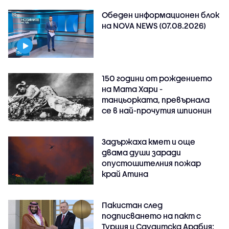
Обеден информационен блок
на NOVA NEWS (07.08.2026)
150 години от рождението
на Мата Хари -
танцьорката, превърнала
се в най-прочутия шпионин
Задържаха кмет и още
двама души заради
опустошителния пожар
край Атина
Пакистан след
подписването на пакт с
Турция и Саудитска Арабия: