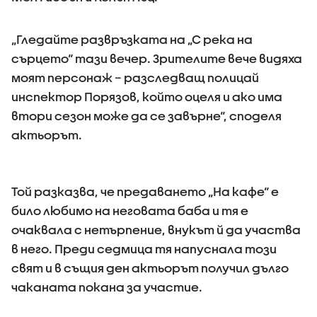
„Гледайте развръзката на „С река на
сърцето“ тази вечер. Зрителите вече видяха
моят персонаж – разследващ полицай
инспектор Порязов, който оцеля и ако има
втори сезон може да се завърне“, споделя
актьорът.
Той разказва, че предаването „На кафе“ е
било любимо на неговата баба и тя е
очаквала с нетърпение, внукът й да участва
в него. Преди седмица тя напуснала този
свят и в същия ден актьорът получил дълго
чаканата покана за участие.