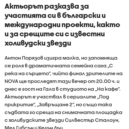
Актьорът разказва за
участията си в български и
международни проекти, както
и за срещите си с известни
холивудски звезди
Антон Порязов изигра малка, но запомняща
се роля в драматичната семейна сага „С
река на сърцето“, чийто финал зрителите на
NOVA ще проследят тази вечер от 20.00 ч. и
днес е гост на Гала в студиото на „На кафе“.
Актьорът е участвал в сериалите „Под
прикритие“, „Завръщане 2“, но също така
съдбата го среща на снимачната площадка
с холивудските звезди Силвестър Сталоун,
Мел Гибсън и Келън Лъц.