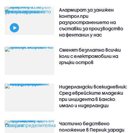
Алармират за занижен
контрол при
разпространението на
съставки за производство
на фентанил у нас
Сменят безплатно всички
коли с електромобили на
гръцки остров
Нидерландски всекидневник:
Сред еврейските младежи
при инцидента в Банско
имало и нидерландци
Частично бедствено
положение в Перник заради