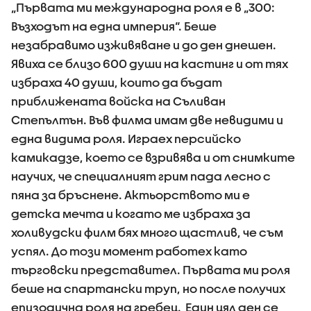
„Първата ми международна роля е в „300:
Възходът на една империя“. Беше
незабравимо изживяване и до ден днешен.
Явиха се близо 600 души на кастинг и от тях
избраха 40 души, които да бъдат
приближената войска на Съливан
Степълтън. Във филма имам две невидими и
една видима роля. Играех персийско
камикадзе, което се взривява и от снимките
научих, че специалният грим пада лесно с
пяна за бръснене. Актьорството ми е
детска мечта и когато ме избраха за
холивудски филм бях много щастлив, че съм
успял. До този момент работех като
търговски представител. Първата ми роля
беше на спартански труп, но после получих
епизодична роля на гребец. Един цял ден се