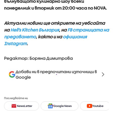
вълнуващото кулинарно шоу всеки
понеделник и вторник от 20:00 часа по NOVA.
Актуални новини ще откриете на уебсайта
на
Hell’s Kitchen България
, на
FB страницата на
предаването
, както и на
официания
Instagram
.
Редактор: Боряна Димитрова
Добави ни в предпочитани източници в
Google
Последвайте ни
NewsLetter
Google News
Youtube