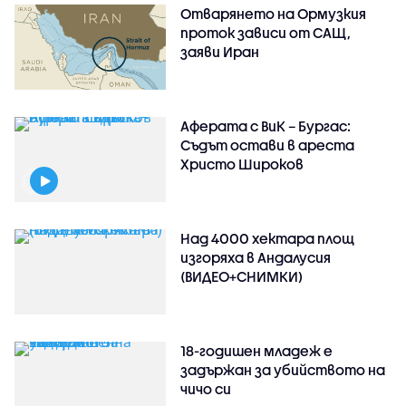
Отварянето на Ормузкия
проток зависи от САЩ,
заяви Иран
Аферата с ВиК – Бургас:
Съдът остави в ареста
Христо Широков
Над 4000 хектара площ
изгоряха в Андалусия
(ВИДЕО+СНИМКИ)
18-годишен младеж е
задържан за убийството на
чичо си