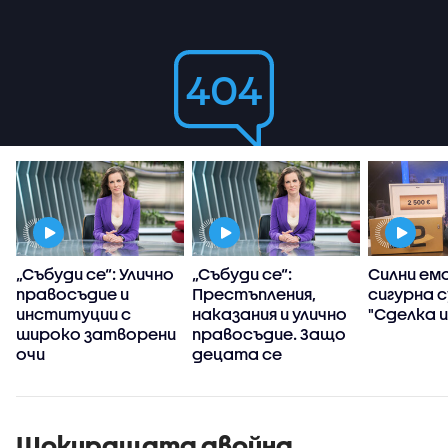
т
„Събуди се“: Улично
„Събуди се“:
Силни емо
правосъдие и
Престъпления,
сигурна с
институции с
наказания и улично
"Сделка и
широко затворени
правосъдие. Защо
очи
децата се
превърнаха в
убийци?
Шокиращата двойна