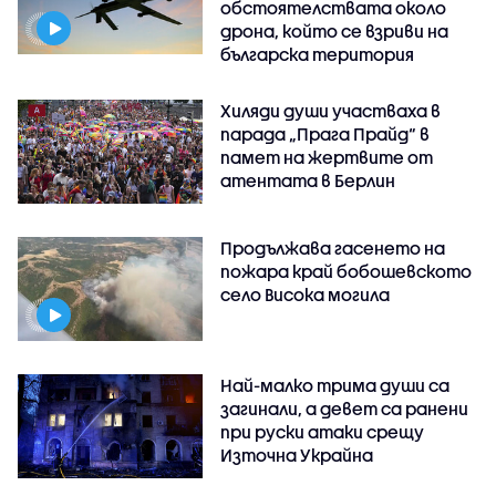
обстоятелствата около
дрона, който се взриви на
българска територия
Хиляди души участваха в
парада „Прага Прайд“ в
памет на жертвите от
атентата в Берлин
Продължава гасенето на
пожара край бобошевското
село Висока могила
Най-малко трима души са
загинали, а девет са ранени
при руски атаки срещу
Източна Украйна