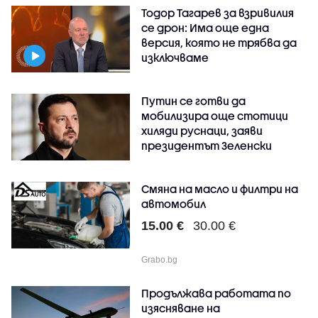
Тодор Тагарев за взривилия
се дрон: Има още една
версия, която не трябва да
изключваме
Путин се готви да
мобилизира още стотици
хиляди руснаци, заяви
президентът Зеленски
Смяна на масло и филтри на
автомобил
15.00 €
30.00 €
Grabo.bg
Продължава работата по
изясняване на