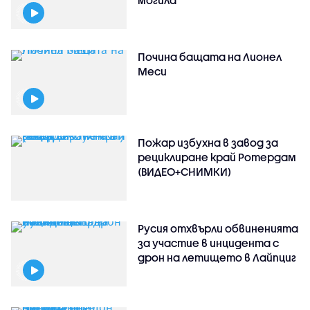
могила
Почина бащата на Лионел
Меси
Пожар избухна в завод за
рециклиране край Ротердам
(ВИДЕО+СНИМКИ)
Русия отхвърли обвиненията
за участие в инцидента с
дрон на летището в Лайпциг