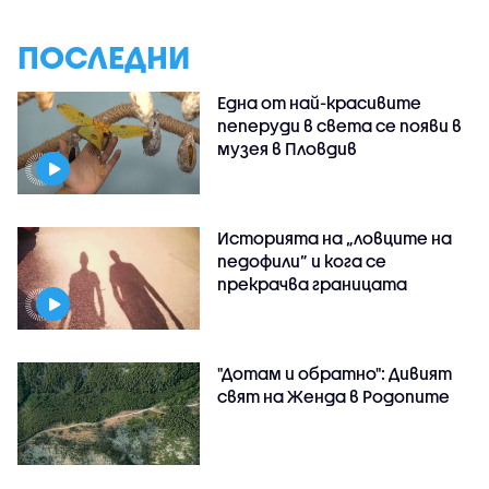
ПОСЛЕДНИ
Една от най-красивите
пеперуди в света се появи в
музея в Пловдив
Историята на „ловците на
педофили” и кога се
прекрачва границата
"Дотам и обратно": Дивият
свят на Женда в Родопите