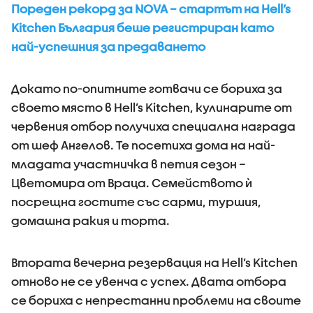
Пореден рекорд за NOVA – стартът на Hell’s
Kitchen България беше регистриран като
най-успешния за предаването
Докато по-опитните готвачи се бориха за
своето място в Hell’s Kitchen, кулинарите от
червения отбор получиха специална награда
от шеф Ангелов. Те посетиха дома на най-
младата участничка в петия сезон –
Цветомира от Враца. Семейството ѝ
посрещна гостите със сарми, туршия,
домашна ракия и торта.
Втората вечерна резервация на Hell’s Kitchen
отново не се увенча с успех. Двата отбора
се бориха с непрестанни проблеми на своите