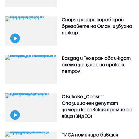
Снаряд удари кораб край
бреговете на Оман, избухна
пожар
Багдад и Техеран обсъждат
схема за износ на иракски
петрол
С викове „Срам!“:
Опозиционен депутат
замери косовския премиер с
яйца (ВИДЕО)
ТИСА номинира бившия