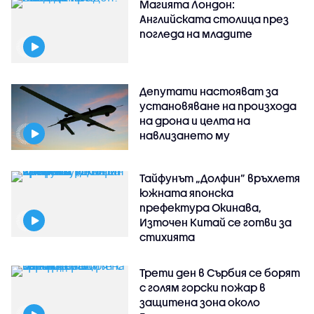
Магията Лондон:
Английската столица през
погледа на младите
Депутати настояват за
установяване на произхода
на дрона и целта на
навлизането му
Тайфунът „Долфин” връхлетя
южната японска
префектура Окинава,
Източен Китай се готви за
стихията
Трети ден в Сърбия се борят
с голям горски пожар в
защитена зона около