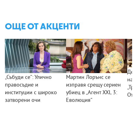
ОЩЕ ОТ АКЦЕНТИ
Дес
„Събуди се“: Улично
Мартин Лорънс се
на 
правосъдие и
изправя срещу сериен
„Тр
институции с широко
убиец в „Агент XXL 3:
Отм
затворени очи
Еволюция“