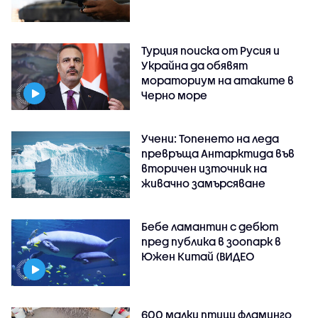
Турция поиска от Русия и
Украйна да обявят
мораториум на атаките в
Черно море
Учени: Топенето на леда
превръща Антарктида във
вторичен източник на
живачно замърсяване
Бебе ламантин с дебют
пред публика в зоопарк в
Южен Китай (ВИДЕО
600 малки птици фламинго