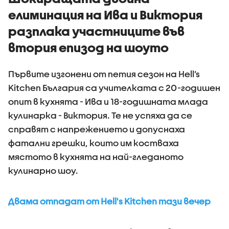
елиминация на Ива и Виктория
разплака участниците във
втория епизод на шоуто
Първите изгонени от петия сезон на Hell’s
Kitchen България са учителката с 20-годишен
опит в кухнята - Ива и 18-годишната млада
кулинарка - Виктория. Те не успяха да се
справят с напрежението и допуснаха
фатални грешки, които им костваха
мястото в кухнята на най-гледаното
кулинарно шоу.
Двама отпадат от Hell's Kitchen тази вечер