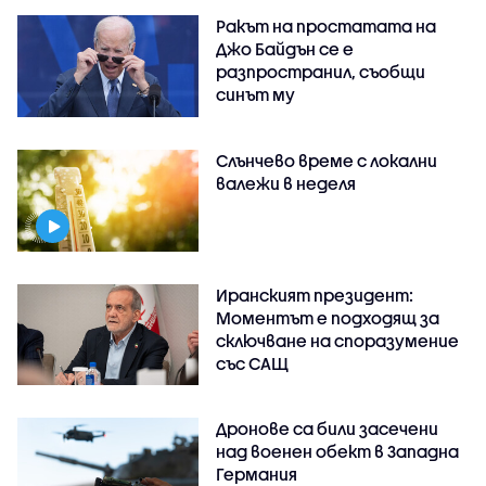
Ракът на простатата на
Джо Байдън се е
разпространил, съобщи
синът му
Слънчево време с локални
валежи в неделя
Иранският президент:
Моментът е подходящ за
сключване на споразумение
със САЩ
Дронове са били засечени
над военен обект в Западна
Германия