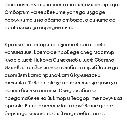
нахранят планинските спасители от града.
Отборът на червените успя да издаде
поръчките и на двата отбора, а сините се
провалиха за пореден път.
Крахът на старите означаваше и нова
номинация, която се проведе след мастър
клас с шеф Никола Симеонов и шеф Светла
Илиева. Готвачите от отбора трябваше да
сготвят като приложат 6 кулинарни
техники. Това се оказа непосилна задача за
почти всички от тях. След слабото
представяне на Виктор и Теодор, те получиха
оранжевите престилки и трябваше да се
борят за мястото си в надпреварата.