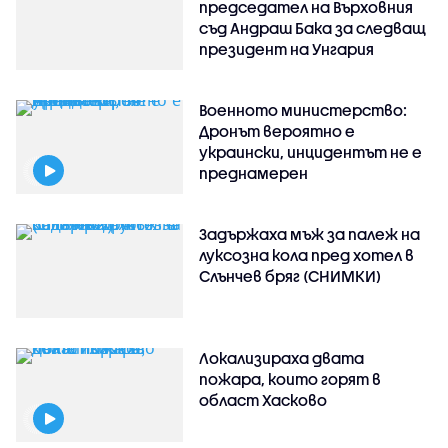
председател на Върховния
съд Андраш Бака за следващ
президент на Унгария
Военното министерство:
Дронът вероятно е
украински, инцидентът не е
преднамерен
Задържаха мъж за палеж на
луксозна кола пред хотел в
Слънчев бряг (СНИМКИ)
Локализираха двата
пожара, които горят в
област Хасково