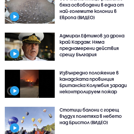
бяха освободени в една от
най-големите колонии в
Европа (ВИДЕО)
Адмирал Ефтимов за дрона
край Кардам: Няма
преднамерени действия
срещу България
Извънредно положение в
канадската провинция
Британска Колумбия заради
неконтролируем пожар
Стотици балони с горещ
въздух полетяха в небето
над Бристол (ВИДЕО)