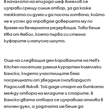
В началото на епизода шеф Ангелов се
изправи срещу синия отбор, за да каже
тежката си дума и да посочи готвача, който
не е успял да оправдае доверието му по
време на вечерната резервация. Това беше
Ива от Ямбол, която първа си стегна
куфарите и напусна шоуто.
Още на следващия ден караваните на Hell’s
Kitchen посетиха зимния курортен комплекс
Банско, където участниците бяха
посрещнати от звездния сноубордист
Радослав Янков. Той даде старт на битката
между отбора на младите и старите. В
Банско двата отбора се изправиха отново в
епичен дуел, а задачата им беше да