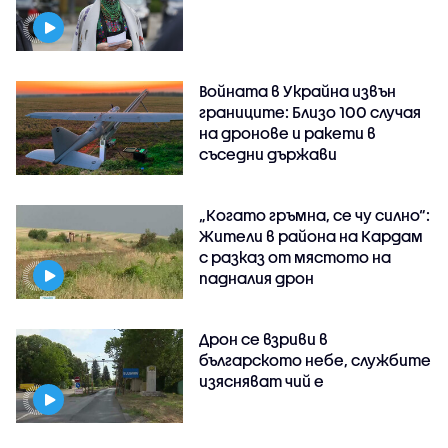
Войната в Украйна извън
границите: Близо 100 случая
на дронове и ракети в
съседни държави
„Когато гръмна, се чу силно“:
Жители в района на Кардам
с разказ от мястото на
падналия дрон
Дрон се взриви в
българското небе, службите
изясняват чий е