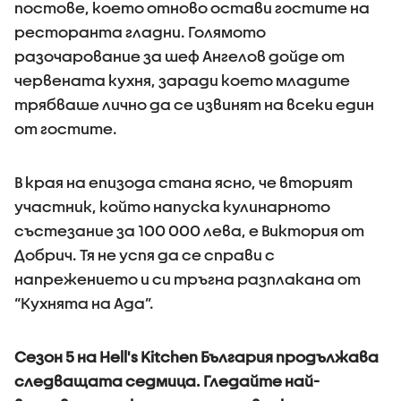
постове, което отново остави гостите на
ресторанта гладни. Голямото
разочарование за шеф Ангелов дойде от
червената кухня, заради което младите
трябваше лично да се извинят на всеки един
от гостите.
В края на епизода стана ясно, че вторият
участник, който напуска кулинарното
състезание за 100 000 лева, е Виктория от
Добрич. Тя не успя да се справи с
напрежението и си тръгна разплакана от
“Кухнята на Ада”.
Сезон 5 на Hell's Kitchen България продължава
следващата седмица. Гледайте най-