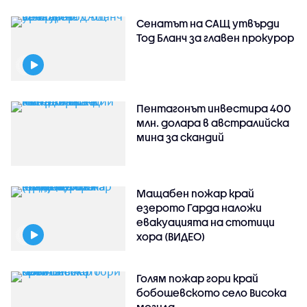
Сенатът на САЩ утвърди
Тод Бланч за главен прокурор
Пентагонът инвестира 400
млн. долара в австралийска
мина за скандий
Мащабен пожар край
езерото Гарда наложи
евакуацията на стотици
хора (ВИДЕО)
Голям пожар гори край
бобошевското село Висока