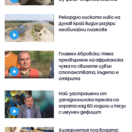
Рекордно ниското ниво на
Дунав край Видин разкри
необичайни плажове
Пламен Абровски: Няма
прехвърляне на африканска
чума по свинете извън
стопанствата, където е
открита
Най-застрашени от
западнонилска треска са
хората над 60 години и тези
с имунен дефицит
Хилядолетия под водата: