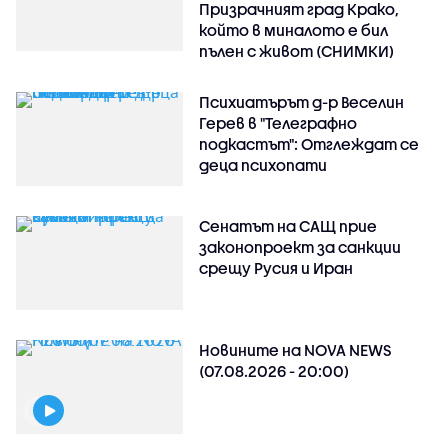
Призрачният град Крако,
който в миналото е бил
пълен с живот (СНИМКИ)
Психиатърът д-р Веселин
Герев в "Телеграфно
подкастът": Отглеждат се
деца психопати
Сенатът на САЩ прие
законопроект за санкции
срещу Русия и Иран
Новините на NOVA NEWS
(07.08.2026 - 20:00)