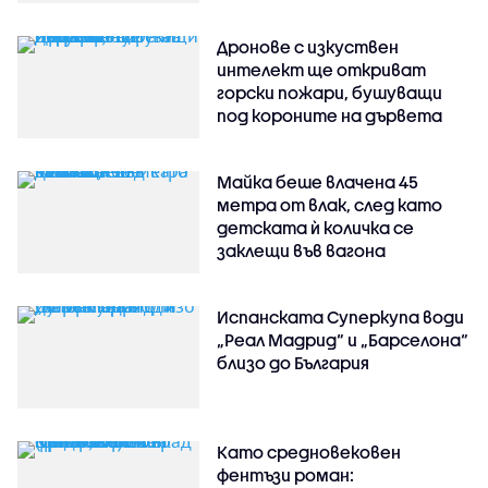
Дронове с изкуствен
интелект ще откриват
горски пожари, бушуващи
под короните на дървета
Майка беше влачена 45
метра от влак, след като
детската ѝ количка се
заклещи във вагона
Испанската Суперкупа води
„Реал Мадрид“ и „Барселона“
близо до България
Като средновековен
фентъзи роман: