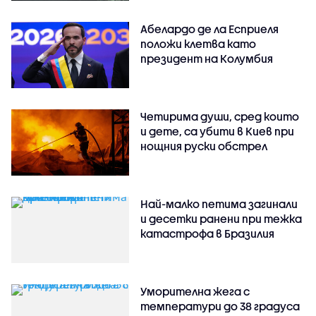
Абелардо де ла Есприеля
положи клетва като
президент на Колумбия
Четирима души, сред които
и дете, са убити в Киев при
нощния руски обстрел
Най-малко петима загинали
и десетки ранени при тежка
катастрофа в Бразилия
Уморителна жега с
температури до 38 градуса