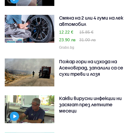
Смяна на 2 или 4 гуми на лек
автомобил
12.22 €
15.85 €
23.90 лв
31.00 лв
Grabo.bg
Пожар гори на изхода на
Асеновград, запалили са се
сухи треви и лозя
Какви вирусни инфекции ни
засягат през летните
месеци