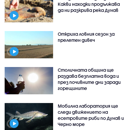
Какви находки продължава
да ни разкрива река Дунав
Откриха ловния сезон за
прелетен дивеч
Столичната община ще
раздава безплатна вода и
през почивните дни заради
горещините
Мобилна лаборатория ще
следи движението на
есетровите риби по Дунав и
Черно море