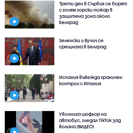
Трети ден в Сърбия се борят
с голям горски пожар в
защитена зона около
Белград
Зеленски и Вучич се
срещнаха в Белград
Испания въвежда граничен
контрол с Италия
Уволниха шофьор на
автобус, гледал TikTok зад
волана (ВИДЕО)