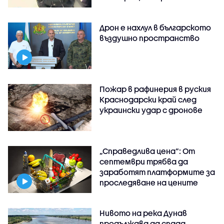
Дрон е нахлул в българското
въздушно пространство
Пожар в рафинерия в руския
Краснодарски край след
украински удар с дронове
„Справедлива цена“: От
септември трябва да
заработят платформите за
проследяване на цените
Нивото на река Дунав
продължава да спада,