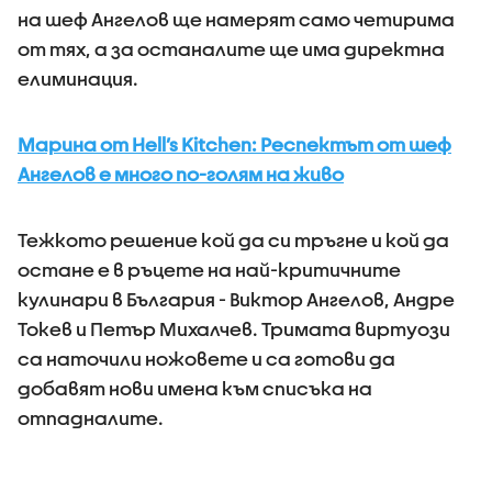
на шеф Ангелов ще намерят само четирима
от тях, а за останалите ще има директна
елиминация.
Марина от Hell’s Kitchen: Респектът от шеф
Ангелов е много по-голям на живо
Тежкото решение кой да си тръгне и кой да
остане е в ръцете на най-критичните
кулинари в България - Виктор Ангелов, Андре
Токев и Петър Михалчев. Тримата виртуози
са наточили ножовете и са готови да
добавят нови имена към списъка на
отпадналите.