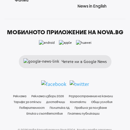
News in English
МОБИЛНОТО ПРИЛОЖЕНИЕ НА NOVA.BG
Четете ни в Google News
Реклама
Реклама избори 2026
Разпространение на канали
Тарифа за откъси
Доставчици
Контакти
Общи условия
Поверителност
Политика ЛД
Правила за ползване
Етика и съответствие
Платени публикации
© 2026 Нова Броудкастинг Груп ЕООД. Всички права запазени.