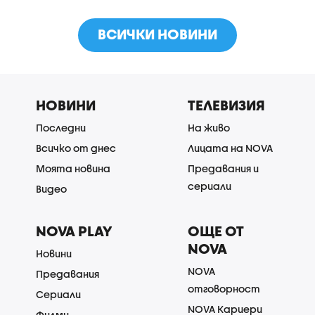
ВСИЧКИ НОВИНИ
НОВИНИ
ТЕЛЕВИЗИЯ
Последни
На живо
Всичко от днес
Лицата на NOVA
Моята новина
Предавания и
сериали
Видео
NOVA PLAY
ОЩЕ ОТ
NOVA
Новини
NOVA
Предавания
отговорност
Сериали
NOVA Кариери
Филми