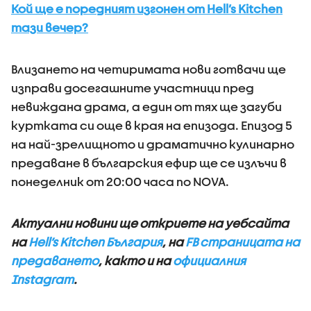
Кой ще е поредният изгонен от Hell’s Kitchen
тази вечер?
Влизането на четиримата нови готвачи ще
изправи досегашните участници пред
невиждана драма, а един от тях ще загуби
куртката си още в края на епизода. Епизод 5
на най-зрелищното и драматично кулинарно
предаване в българския ефир ще се излъчи в
понеделник от 20:00 часа по NOVA.
Актуални новини ще откриете на уебсайта
на
Hell’s Kitchen България
, на
FB страницата на
предаването
, както и на
официалния
Instagram
.