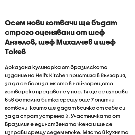
Осем нови готвачи ще бъдат
строго оценявани от шеф
Ангелов, шеф Михалчев и шеф
Токев
Доказана кулинарка от бразилското
издание на Hell’s Kitchen пристига в България,
за да се бори за място в най-горещото
готварско предаване у нас. Тя ще се изправи
във фатална битка срещу още 7 опитни
готвачи, които ще дадат всичко от себе си,
за да спрат устрема ѝ. Участничката от
Бразилия е единствената жена и ще се
изправи срещу седем мъже. Място в кухнята