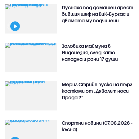
Пуснаха под домашен арест
бившия шеф на ВиК-Бургас и
двамата му подчинени
Заловиха маймуна в
Индонезия, след като
нападна и рани 17 души
Мерил Стрийп пуска на търг
костюми от „Дяволът носи
Прада 2“
Спортни новини (07.08.2026 -
късна)