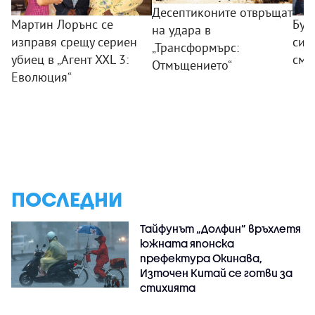
Десептиконите отвръщат
Мартин Лорънс се
Бур
на удара в
изправя срещу сериен
сил
„Трансформърс:
убиец в „Агент XXL 3:
смя
Отмъщението“
Еволюция“
ПОСЛЕДНИ
Тайфунът „Долфин” връхлетя
южната японска
префектура Окинава,
Източен Китай се готви за
стихията