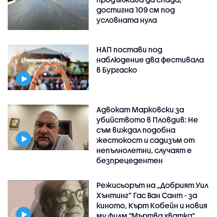
достигна 109 см под
условната нула
НАП постави под
наблюдение два фестивала
в Бургаско
Адвокат Марковски за
убийството в Пловдив: Не
съм виждал подобна
жестокост и садизъм от
непълнолетни, случаят е
безпрецедентен
Режисьорът на „Добрият Уил
Хънтинг“ Гас Ван Сант - за
киното, Кърт Кобейн и новия
му филм "Мъртва хватка"