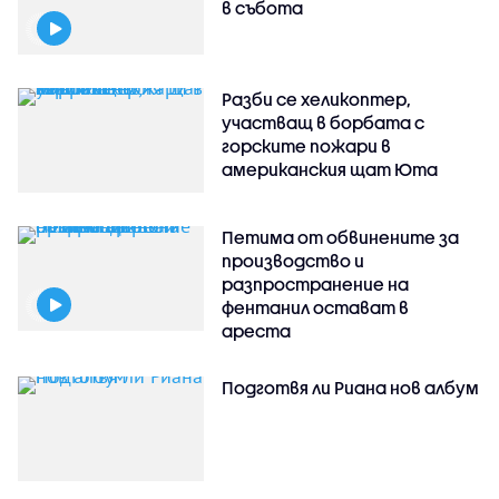
в събота
Разби се хеликоптер,
участващ в борбата с
горските пожари в
американския щат Юта
Петима от обвинените за
производство и
разпространение на
фентанил остават в
ареста
Подготвя ли Риана нов албум