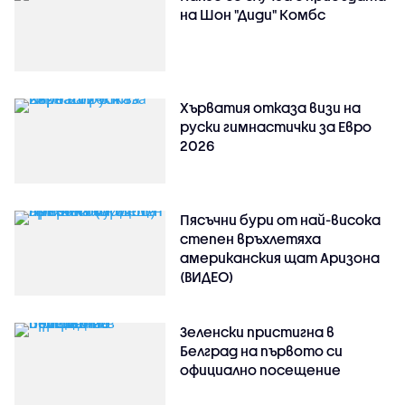
на Шон "Диди" Комбс
Хърватия отказа визи на
руски гимнастички за Евро
2026
Пясъчни бури от най-висока
степен връхлетяха
американския щат Аризона
(ВИДЕО)
Зеленски пристигна в
Белград на първото си
официално посещение