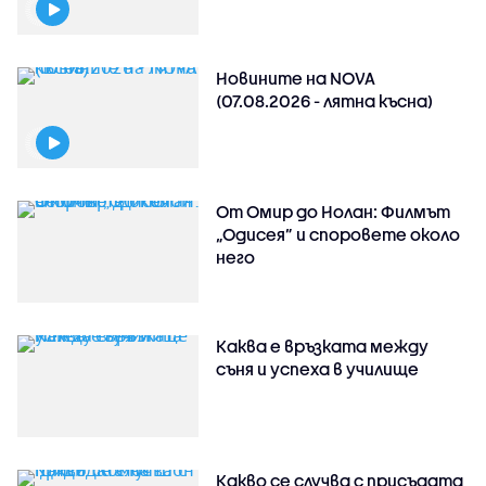
Новините на NOVA
(07.08.2026 - лятна късна)
От Омир до Нолан: Филмът
„Одисея” и споровете около
него
Каква е връзката между
съня и успеха в училище
Какво се случва с присъдата