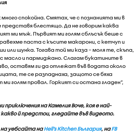
лия
 много спокойна. Смятах, че с познанията ми в
е представя блестящо. Да не говорим каква
ият ми мъж. Първият ми голям сблъсък беше с
равехме паста с късите макарони, с кетчуп и
 или шунка. Тогава той ми каза – моля те, скъпа,
 с масло и пармиджано. Слагам букатините в
во, оставям ги да отлежат във водата около
лицата, те се разпаднаха, защото се бяха
 ми голям провал. Горкият си остана гладен“,
приключения на Камелия Воче, коя е най-
 какво й предстои, гледайте във видеото.
 на уебсайта на
Hell’s Kitchen България
, на
FB