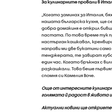
За кулинарните провали в Ита
„Когато заминах за Италия, бях
нашата българска кухня, ще с
добра домакиня е открил бивш
пастата. По това време тук п
настърган кашкавал, кренвирши
направи ми две букатини само
тенджерата, те завират хуба
един час. Когато бръкнах с ви
разкашкали. Това беше първият
спомня си Камелия Воче.
Още от интересните кулинарни 
голямата й радост в живота и
Актуални новини ще откриете