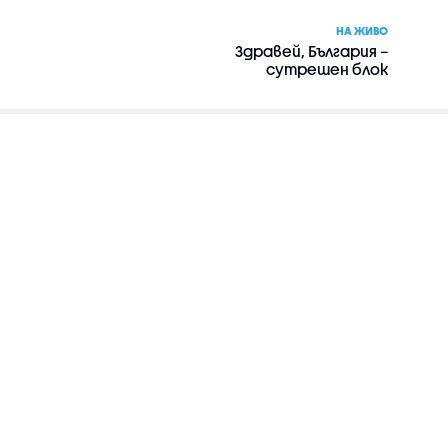
НА ЖИВО
Здравей, България –
сутрешен блок