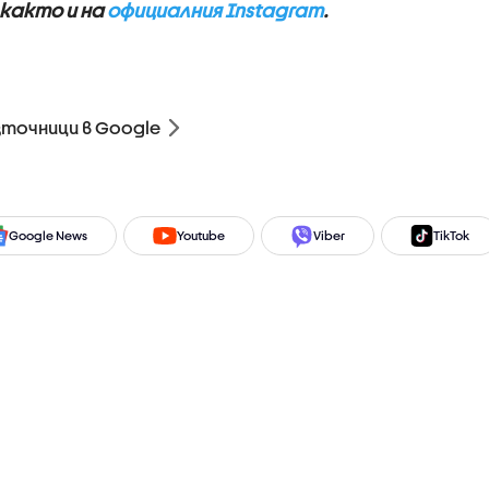
 както и на
официалния Instagram
.
зточници в Google
Google News
Youtube
Viber
TikTok