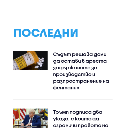
"Семейни войни"
творци, от Поли
Недкова в
„Черешката на
тортата“
ПОСЛЕДНИ
Съдът решава дали
да остави в ареста
задържаните за
производство и
разпространение на
фентанил
Тръмп подписа два
указа, с които да
ограничи правото на