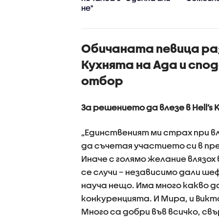
не"
Обичаната певица раз
Кухнята на Ада и спо
отбор
За решението да влезе в Hell’s 
„Единственият ми страх при вли
да съчетая участието си в п
Иначе с голямо желание влязох 
се случи – независимо дали шеф
науча нещо. Има много какво да
конкуренцията. И Мира, и Викт
Много са добри във всичко, св