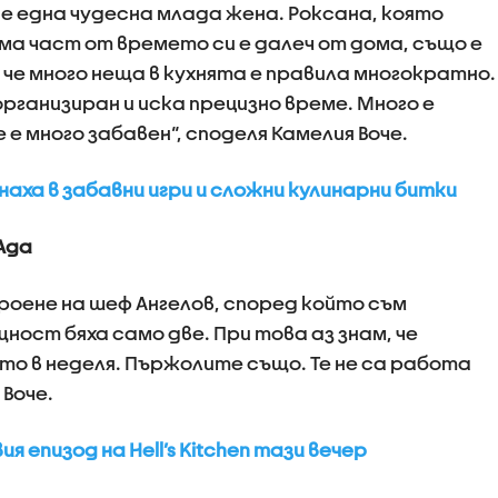
е една чудесна млада жена. Роксана, която
ма част от времето си е далеч от дома, също е
 че много неща в кухнята е правила многократно.
организиран и иска прецизно време. Много е
 е много забавен“, споделя Камелия Воче.
снаха в забавни игри и сложни кулинарни битки
Ада
роене на шеф Ангелов, според който съм
ност бяха само две. При това аз знам, че
то в неделя. Пържолите също. Те не са работа
 Воче.
ия епизод на Hell’s Kitchen тази вечер