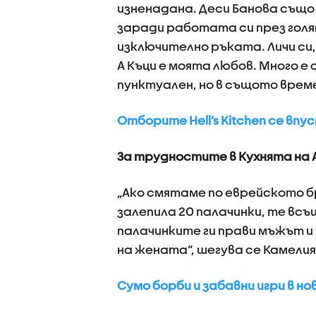
изненадана. Деси Банова също 
заради работата си през голя
изключително ръката. Личи си,
А Къци е моята любов. Много е 
пунктуален, но в същото време
Отборите Hell’s Kitchen се впу
За трудностите в Кухнята на 
„Ако смятаме по еврейското б
залепила 20 палачинки, те всъщ
палачинките ги прави мъжът и 
на жената“, шегува се Камелия
Сумо борби и забавни игри в нов