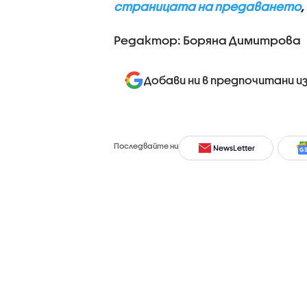
страницата на предаването
,
Редактор: Боряна Димитрова
Добави ни в предпочитани и
Последвайте ни
NewsLetter