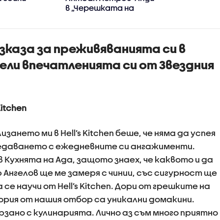
в „Черешката на
тортата“
каза за преживяванията си в
дели впечатленията си от Звездния
Kitchen
зането ми в Hell’s Kitchen беше, че няма да успея
редаването с ежедневните си ангажименти.
в Кухнята на Ада, защото знаех, че каквото и да
 Ангелов ще ме замеря с чинии, със сигурност ще
 се научи от Hell’s Kitchen. Дори от грешките на
ория от нашия отбор са уникални домакини.
ързано с кулинарията. Лично аз съм много приятно