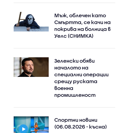
Мъж, облечен като
Смъртта, се качи на
покрива на болница в
Уелс (СНИМКА)
Зеленски обяви
Instagram
Facebook
началото на
специални операции
срещу руската
военна
промишленост
Спортни новини
(06.08.2026 - късна)