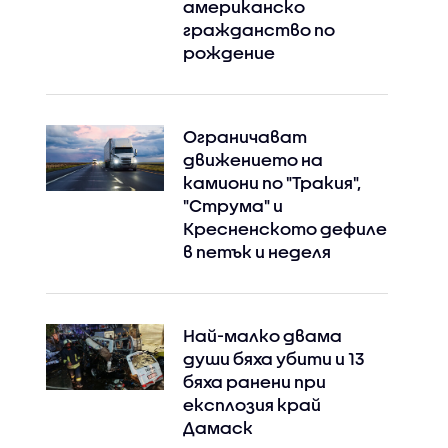
американско
гражданство по
рождение
Ограничават
движението на
камиони по "Тракия",
"Струма" и
Кресненското дефиле
в петък и неделя
Най-малко двама
души бяха убити и 13
бяха ранени при
експлозия край
Дамаск