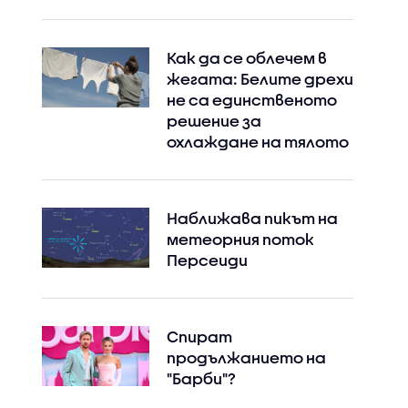
Как да се облечем в
жегата: Белите дрехи
не са единственото
решение за
охлаждане на тялото
Наближава пикът на
метеорния поток
Персеиди
Спират
продължанието на
"Барби"?