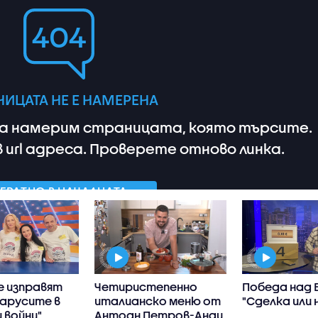
е изправят
Четиристепенно
Победа над 
ларусите в
италианско меню от
"Сделка или 
 войни"
Антоан Петров-Анди