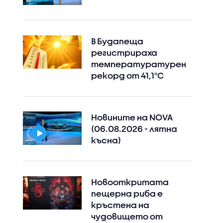
В Будапеща
регистрираха
температуратурен
рекорд от 41,1°C
Новините на NOVA
(06.08.2026 - лятна
късна)
Новооткритата
пещерна риба е
кръстена на
чудовището от