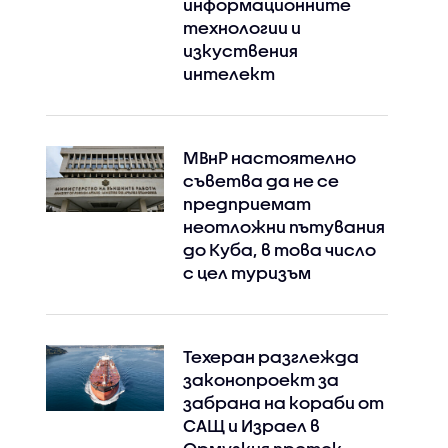
информационните
технологии и
изкуствения
интелект
МВнР настоятелно
съветва да не се
предприемат
неотложни пътувания
до Куба, в това число
с цел туризъм
Техеран разглежда
законопроект за
забрана на кораби от
САЩ и Израел в