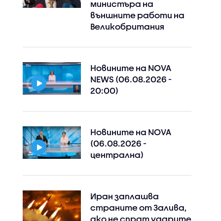
министъра на
външните работи на
Великобритания
Новините на NOVA
NEWS (06.08.2026 -
20:00)
Новините на NOVA
(06.08.2026 -
централна)
Иран заплашва
страните от Залива,
Instagram
Facebook
ако не спрат ударите