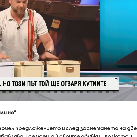
ли не"
е приел предложението и след заснемането на две
абавлява и се усеща в своите обувки. „Колкото и