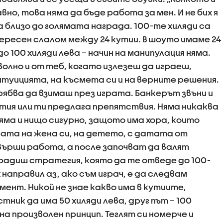
авно, това няма да бъде работа за мен. И не бих я
а близо до голямата награда. 100-те хиляди са
ересен слалом между 24 кутии. В шоуто имаме 24
о 100 хиляди лева – начин на манипулация няма.
олно и от теб, когато излезеш да играеш,
нтуицията, на късмета си и на верните решения.
ябва да взимаш през играта. Банкерът звъни и
кутия или ти предлага препятствия. Няма никаква
Няма и нищо сигурно, защото има хора, които
ата на жена си, на детето, с датата от
ърши работа, а после започват да валят
градиш стратегия, която да те отведе до 100-
х направил аз, ако съм играч, е да следвам
ент. Никой не знае какво има в кутиите,
стник да има 50 хиляди лева, друг път – 100
на произволен принцип. Теглят си номерче и