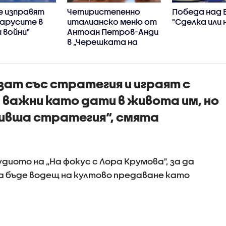
е изправят
Четиристепенно
Победа над 
ларусите в
италианско меню от
"Сделка или 
 войни"
Антоан Петров-Анди
в „Черешката на
тортата“
зат със стратегия и играят с
а важни като дати в живота им, но
ливша стратегия“, смята
диото на „На фокус с Лора Крумова", за да
а бъде водещ на култово предаване като