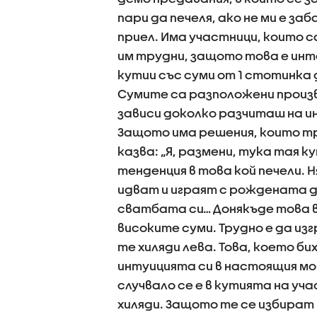
пари да печеля, ако не ми е заб
приел. Има участници, които с
им трудни, защото това е инт
кутии със суми от 1 стотинка д
Сумите са разположени произв
зависи доколко разчиташ на и
Защото има решения, които тр
казва: „Я, размени, тука тая 
тенденция в това кой печели. 
идват и играят с рождената д
сватбата си… Донякъде това в
високите суми. Трудно е да из
те хиляди лева. Това, което би
интуицията си в настоящия мом
случвало се е в кутията на уча
хиляди. Защото те се избират 