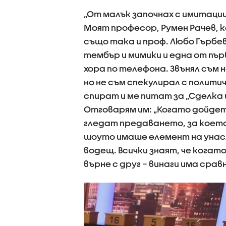
„От малък започнах с имитаци
Моят професор, Румен Рачев, к
също така и проф. Любо Гърбев
тембър и мимики и една от пъ
хора по телефона. Звънял съм н
но не съм спекулирал с полити
спират и ме питат за „Сделка и
Отговарям им: „Когато дойдете
гледат предаването, за което 
шоуто имаше елемент на унасле
водещ. Всички знаят, че когато
върне с друг – винаги има срав