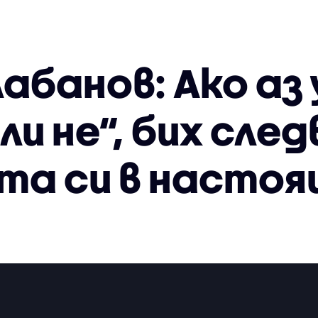
абанов: Ако аз
ли не“, бих сле
та си в насто