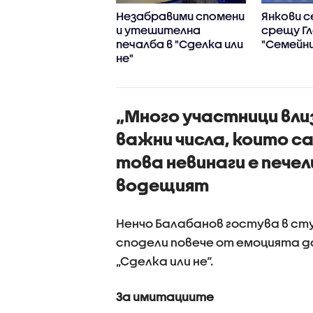
влетворяваща
Незабравими спомени
Янкови с
лба в "Сделка или
и утешителна
срещу Г
печалба в "Сделка или
"Семейни
не"
„Много участници вли
важни числа, които с
това невинаги е пече
водещият
Ненчо Балабанов гостува в сту
сподели повече от емоцията д
„Сделка или не“.
За имитациите