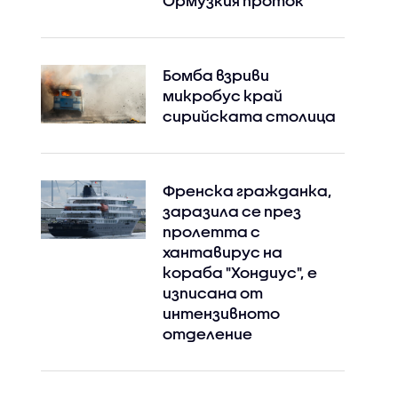
Ормузкия проток
Бомба взриви
микробус край
сирийската столица
Френска гражданка,
заразила се през
пролетта с
хантавирус на
кораба "Хондиус", е
изписана от
интензивното
отделение