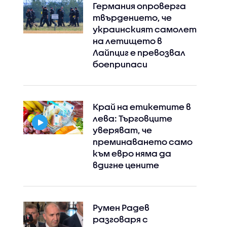
Германия опроверга
твърдението, че
украинският самолет
на летището в
Лайпциг е превозвал
боеприпаси
Край на етикетите в
лева: Търговците
уверяват, че
преминаването само
към евро няма да
вдигне цените
Румен Радев
разговаря с