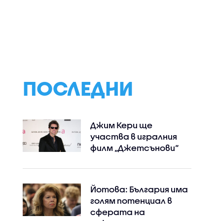
Банкера в
Гларусите се
Кино меню,
не"
изправят срещу
вдъхновено от
Фолклорови в
легендарни филм
"Семейни войни"
творци, от Поли
Недкова в
„Черешката на
тортата“
ПОСЛЕДНИ
Джим Кери ще
участва в игралния
филм „Джетсънови“
Йотова: България има
голям потенциал в
сферата на