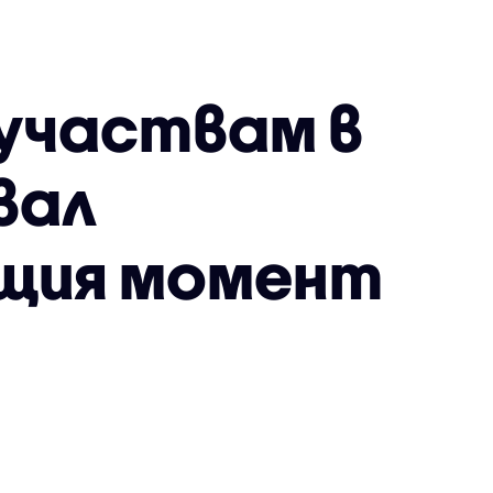
 участвам в
двал
ящия момент