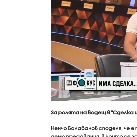
За ролята на водещ в "Сделка и
Ненчо Балабанов споделя, че 
демо предавания, в които се з