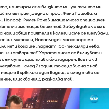
ите, имитирал съм близките ми, учителите ми.
ойто ме прие заедно с проф. Жени Пашова, а
… Но проф. Румен Рачев имаше много специфичен
рвите ми имитации беше той. Заблуждавал съм и
а наши общи приятели и колеги и сме се шегували,
чески имитации, Напоследък много хора ме
ли не“ и кога ще „паднат“ 100-те хиляди лева.
 и ги отворите!“ Хората много се вълнуват и
съм супер щастлив и благодарен. Все пак в
дяване – след 7 години то се завърна с нов
 нещо е вървяло с един водещ, а след това се
нение, изисквания…“, разказва той.