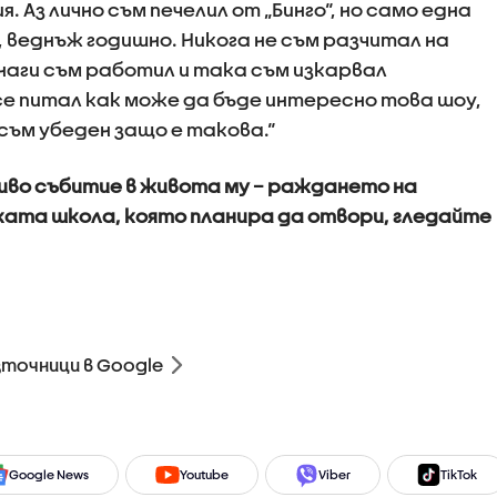
 Аз лично съм печелил от „Бинго“, но само една
, веднъж годишно. Никога не съм разчитал на
инаги съм работил и така съм изкарвал
се питал как може да бъде интересно това шоу,
съм убеден защо е такова.“
о събитие в живота му – раждането на
ата школа, която планира да отвори, гледайте
зточници в Google
Google News
Youtube
Viber
TikTok