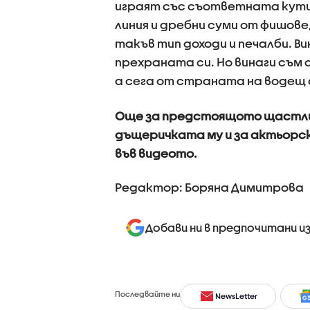
играят със съответната кутия.
линия и дребни суми от фишове
такъв тип доходи и печалби. В
прехраната си. Но винаги съм 
а сега от страната на водещ 
Още за предстоящото щастлив
дъщеричката му и за актьорск
във видеото.
Редактор: Боряна Димитрова
Добави ни в предпочитани и
Последвайте ни
NewsLetter