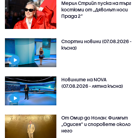
Мерил Стрийп пуска на търг
костюми от „Дяволът носи
Прада 2“
Спортни новини (07.08.2026 -
късна)
Новините на NOVA
(07.08.2026 - лятна късна)
От Омир до Нолан: Филмът
„Одисея” и споровете около
него