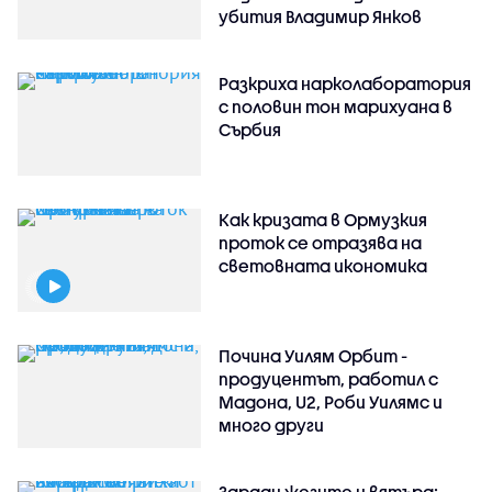
убития Владимир Янков
Разкриха нарколаборатория
с половин тон марихуана в
Сърбия
Как кризата в Ормузкия
проток се отразява на
световната икономика
Почина Уилям Орбит -
продуцентът, работил с
Мадона, U2, Роби Уилямс и
много други