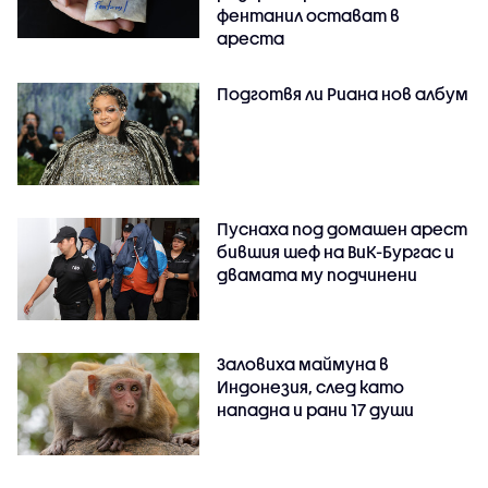
фентанил остават в
ареста
Подготвя ли Риана нов албум
Пуснаха под домашен арест
бившия шеф на ВиК-Бургас и
двамата му подчинени
Заловиха маймуна в
Индонезия, след като
нападна и рани 17 души