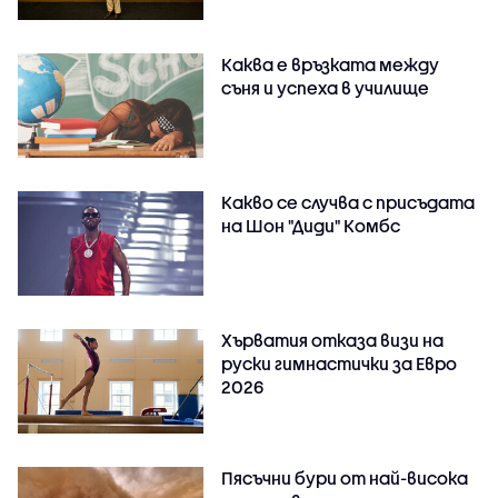
Каква е връзката между
съня и успеха в училище
Какво се случва с присъдата
на Шон "Диди" Комбс
Хърватия отказа визи на
руски гимнастички за Евро
2026
Пясъчни бури от най-висока