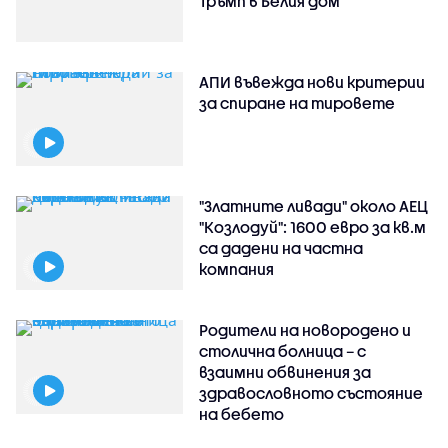
Тръмп в Белия дом
АПИ въвежда нови критерии
за спиране на тировете
"Златните ливади" около АЕЦ
"Козлодуй": 1600 евро за кв.м
са дадени на частна
компания
Родители на новородено и
столична болница – с
взаимни обвинения за
здравословното състояние
на бебето