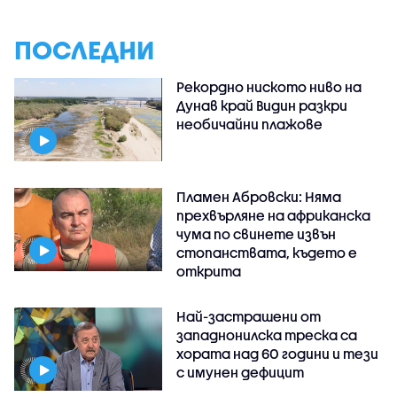
ПОСЛЕДНИ
Рекордно ниското ниво на
Дунав край Видин разкри
необичайни плажове
Пламен Абровски: Няма
прехвърляне на африканска
чума по свинете извън
стопанствата, където е
открита
Най-застрашени от
западнонилска треска са
хората над 60 години и тези
с имунен дефицит