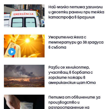
Най-малко петима загинали
и десетки ранени при тежка
катастрофа в Бразилия
Уморителна жега с
температури до 38 градуса
в събота
Разби се хеликоптер,
участващ в борбата с
горските пожари в
американския щат Юта
Петима от обвинените за
производство и
разпространение на