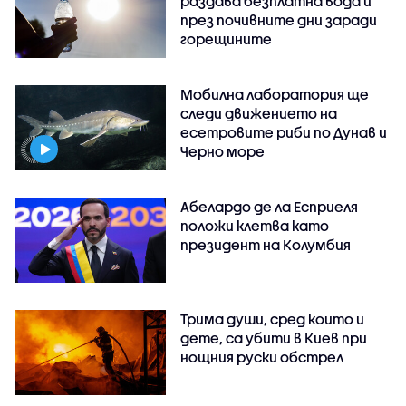
раздава безплатна вода и
през почивните дни заради
горещините
Мобилна лаборатория ще
следи движението на
есетровите риби по Дунав и
Черно море
Абелардо де ла Есприеля
положи клетва като
президент на Колумбия
Трима души, сред които и
дете, са убити в Киев при
нощния руски обстрел