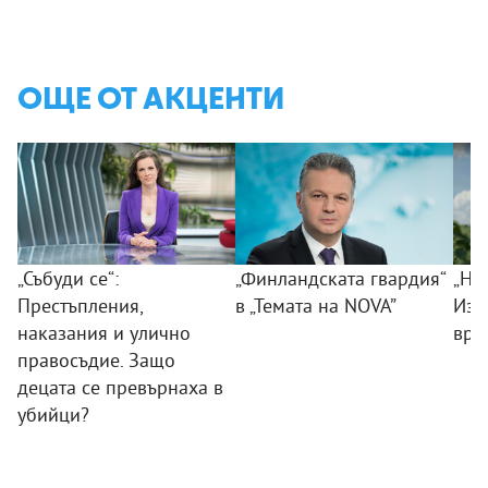
ОЩЕ ОТ АКЦЕНТИ
„Събуди се“:
„Финландската гвардия“
„Ни
Престъпления,
в „Темата на NOVA”
Изк
наказания и улично
вра
правосъдие. Защо
децата се превърнаха в
убийци?