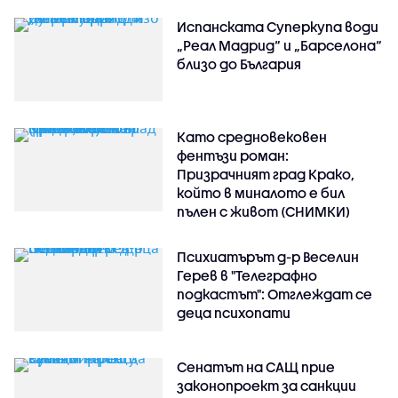
Испанската Суперкупа води
„Реал Мадрид“ и „Барселона“
близо до България
Като средновековен
фентъзи роман:
Призрачният град Крако,
който в миналото е бил
пълен с живот (СНИМКИ)
Психиатърът д-р Веселин
Герев в "Телеграфно
подкастът": Отглеждат се
деца психопати
Сенатът на САЩ прие
законопроект за санкции