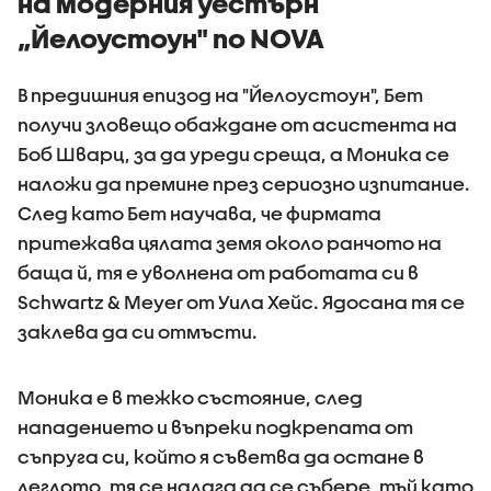
на модерния уестърн
„Йелоустоун" по NOVA
В предишния епизод на "Йелоустоун", Бет
получи зловещо обаждане от асистента на
Боб Шварц, за да уреди среща, а Моника се
наложи да премине през сериозно изпитание.
След като Бет научава, че фирмата
притежава цялата земя около ранчото на
баща й, тя е уволнена от работата си в
Schwartz & Meyer от Уила Хейс. Ядосана тя се
заклева да си отмъсти.
Моника е в тежко състояние, след
нападението и въпреки подкрепата от
съпруга си, който я съветва да остане в
леглото, тя се налага да се събере, тъй като