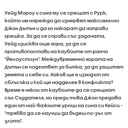
Уейд Мороу и сина му се срещат с Рурк,
който им нарежда да изнервят максимално
Джон Дътън и да го накарат да направи
грешка. За да се справи със задачата,
Уейд изисква още хора, за да се
противопостави на каубоите от ранчо
"Йелоустоун". Междувременно хората на
Дътън се подготвят за битка, за да защитят
земята и себе си. Какъв ще е изходът от
сблъсъка и кой ще надделее в конфликта?
Време е някои от каубоите да се срещнат
със Създателя, но преди това Джон предава
един от най-важните уроци на сина си Кейси -
"трябва да се научиш да бъдеш по-зъл от
злото".