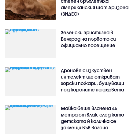
степен връхлетяха
американския щат Аризона
(ВИДЕО)
Зеленски пристигна в
Белград на първото си
официално посещение
Дронове с изкуствен
интелект ще откриват
горски пожари, бушуващи
под короните на дървета
Майка беше влачена 45
метра от влак, след като
детската ѝ количка се
заклещи във вагона