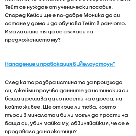
Тейт се нуждае от ученически пособия.
Според Кейси ще е по-добре Моника да си
остане у дома и да обучава Тейт в ранчото.
Има ли шанс тя да се съгласи на
предложението му?
Нападение и провокация в „Йелоустоун“
След като разбра истината за произхода
си, Джейми проучва данните за истинския си
баща и решава да го посети на адреса, на
който живее. Ще открие ли това, което
търси в миналото и би ли могъл да прости на
баща си, убил майка му, обвинявайки я, че се е
продавала за наркотици?