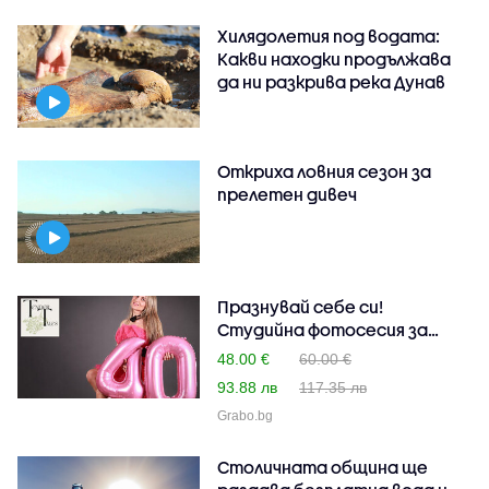
Хилядолетия под водата:
Какви находки продължава
да ни разкрива река Дунав
Откриха ловния сезон за
прелетен дивеч
Празнувай себе си!
Студийна фотосесия за
рож..
48.00 €
60.00 €
93.88 лв
117.35 лв
Grabo.bg
Столичната община ще