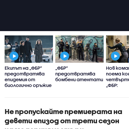
Екипът на „ФБР“
„ФБР“
Нов кома
предотвратява
предотвратява
поема ко
епидемия от
бомбени атентати
четвърти
биологично оръжие
„ФБР:
Междуна
разследв
Не пропускайте премиерата на
девети епизод от трети сезон