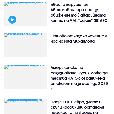
Двойно нарушение:
Автомобил кара срещу
движението в аварийната
лента на АМ „Тракия” (ВИДЕО)
Отново отказаха лечение у
нас на Ива Михаилова
Американското
разузнаване: Русия може да
тества НАТО с ограничена
атака от тази есен до 2029
г.
Над 50 000 евро, злато и
скъпи часовници останали
недокоснати в дома на