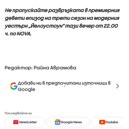
Не пропускайте развръзката в премиерния
девети епизод на трети сезон на модерния
уестърн „Йелоустоун" тази вечер от 22.00
ч. по NOVA.
Редактор: Райна Аврамова
Добави ни в предпочитани източници в
Google
Последвайте ни
NewsLetter
Google News
Youtube