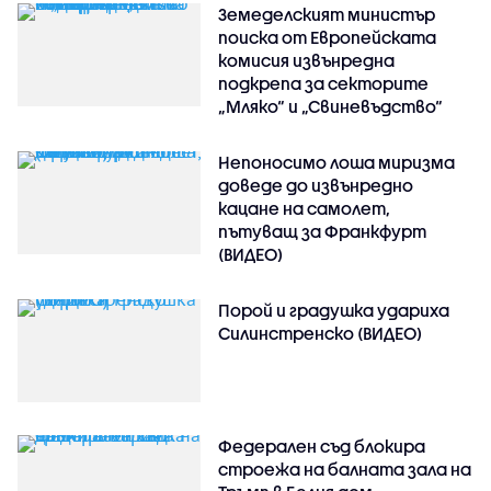
Земеделският министър
поиска от Европейската
комисия извънредна
подкрепа за секторите
„Мляко“ и „Свиневъдство“
Непоносимо лоша миризма
доведе до извънредно
кацане на самолет,
пътуващ за Франкфурт
(ВИДЕО)
Порой и градушка удариха
Силинстренско (ВИДЕО)
Федерален съд блокира
строежа на балната зала на