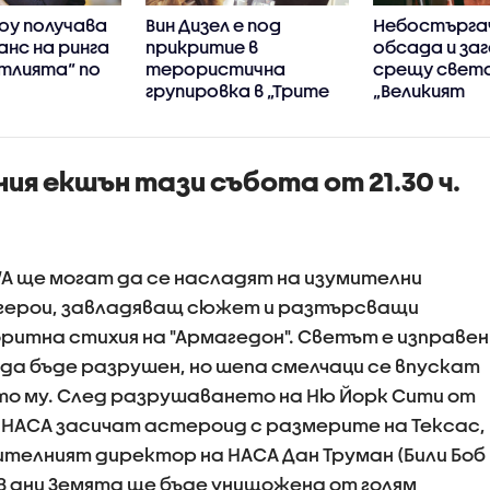
оу получава
Вин Дизел е под
Небостърга
нс на ринга
прикритие в
обсада и за
тлията“ по
терористична
срещу света
групировка в „Трите
„Великият
хикса“ по NOVA
понеделник“
я екшън тази събота от 21.30 ч.
A ще могат да се насладят на изумителни
 герои, завладяващ сюжет и разтърсващи
итна стихия на "Армагедон". Светът е изправен
а бъде разрушен, но шепа смелчаци се впускат
то му. След разрушаването на Ню Йорк Сити от
НАСА засичат астероид с размерите на Тексас,
ителният директор на НАСА Дан Труман (Били Боб
18 дни Земята ще бъде унищожена от голям