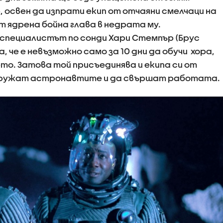
, освен да изпрати екип от отчаяни смелчаци на
 ядрена бойна глава в недрата му.
специалистът по сонди Хари Стемпър (Брус
а, че е невъзможно само за 10 дни да обучи хора,
то. Затова той присъединява и екипа си от
идружат астронавтите и да свършат работата.