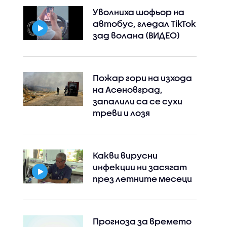
Уволниха шофьор на
автобус, гледал TikTok
зад волана (ВИДЕО)
Пожар гори на изхода
на Асеновград,
запалили са се сухи
треви и лозя
Какви вирусни
Instagram
Facebook
инфекции ни засягат
през летните месеци
Прогноза за времето