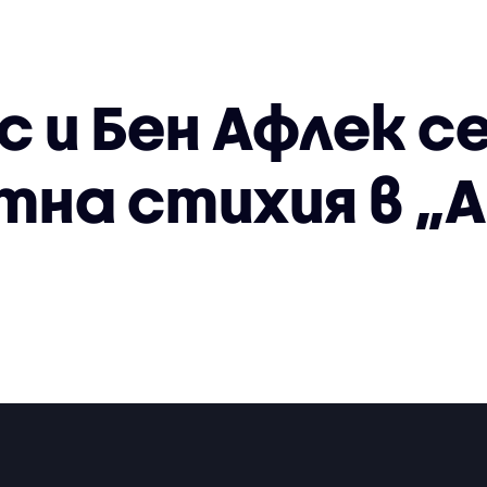
с и Бен Афлек с
на стихия в „