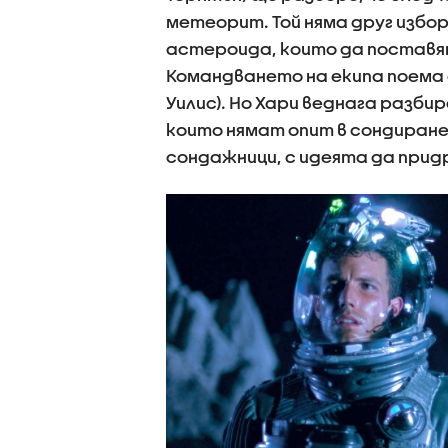
метеорит. Той няма друг избор
астероида, които да поставят
Командването на екипа поема 
Уилис). Но Хари веднага разбир
които нямат опит в сондиране
сондажници, с идеята да пр