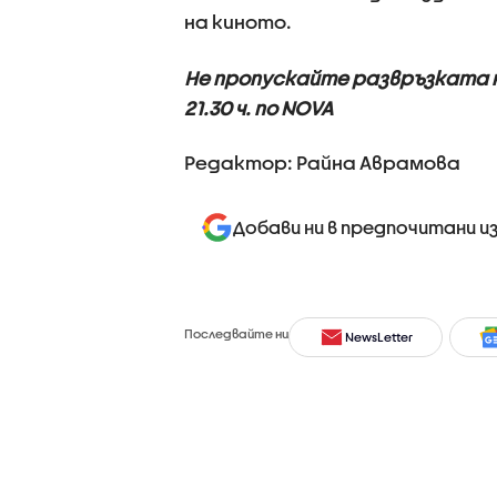
на киното.
Не пропускайте развръзката 
21.30 ч. по NOVA
Редактор: Райна Аврамова
Добави ни в предпочитани и
Последвайте ни
NewsLetter