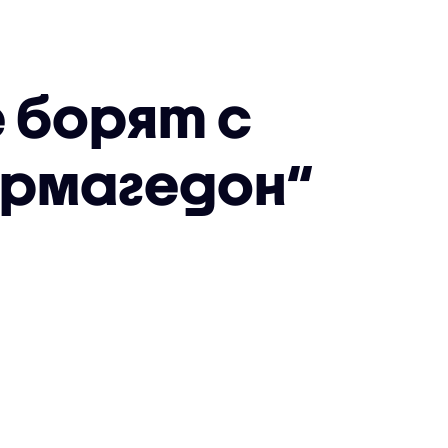
е борят с
Армагедон“