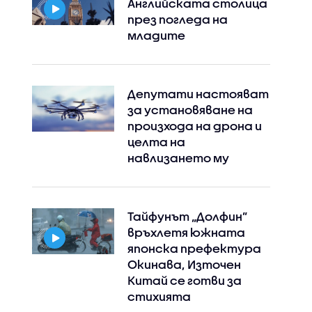
Английската столица
през погледа на
младите
Депутати настояват
за установяване на
произхода на дрона и
целта на
навлизането му
Тайфунът „Долфин”
връхлетя южната
японска префектура
Окинава, Източен
Китай се готви за
стихията