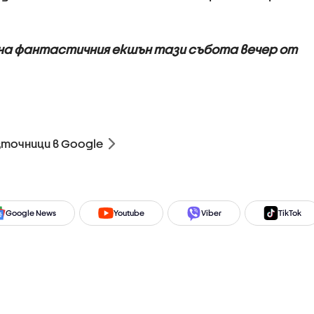
на фантастичния екшън тази събота вечер от
зточници в Google
Google News
Youtube
Viber
TikTok