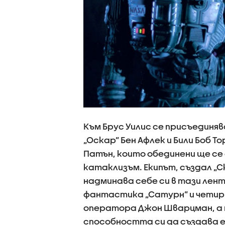
Към Брус Уилис се присъединяв
„Оскар” Бен Афлек и Били Боб Т
Патън, които обединени ще се
катаклизъм. Екипът, създал „С
надминава себе си в тази лент
фантастика „Сатурн” и четири
оператора Джон Шварцман, а 
способността си да създава 