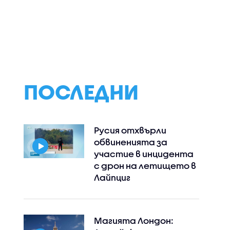
ч под
Мартин Лорънс се
Шaя Лебьоф и М
говор
превръща в
Фокс се изправя
 във
детегледачка под
срещу извънзем
прикритие в „Агент
роботи в
XXL 2“
“Трансформърс”
ПОСЛЕДНИ
Русия отхвърли
обвиненията за
участие в инцидента
с дрон на летището в
Лайпциг
Магията Лондон: