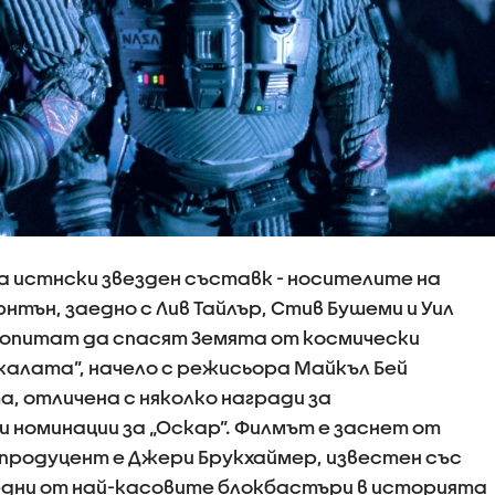
а истнски звезден съставк - носителите на
орнтън, заедно с Лив Тайлър, Стив Бушеми и Уил
 опитат да спасят Земята от космически
калата”, начело с режисьора Майкъл Бей
а, отличена с няколко награди за
 номинации за „Оскар”. Филмът е заснет от
продуцент е Джери Брукхаймер, известен със
едни от най-касовите блокбастъри в историята