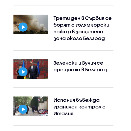
Трети ден в Сърбия се
борят с голям горски
пожар в защитена
зона около Белград
Зеленски и Вучич се
срещнаха в Белград
Испания въвежда
граничен контрол с
Италия