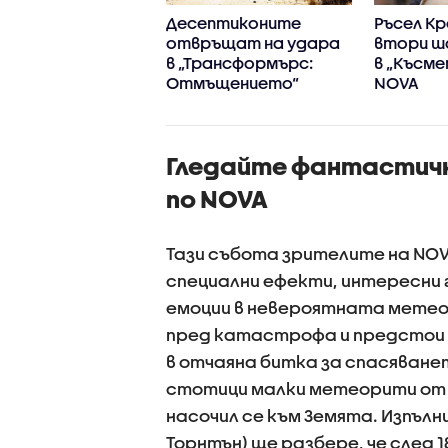
Круз се изправя
Десептиконите
Ръсел Кр
у древна сила в
отвръщат на удара
втори ша
ията“ по NOVA
в „Трансформърс:
в „Късме
Отмъщението“
NOVA
Гледайте фантастични
по NOVA
Тази събота зрителите на NOV
специални ефекти, интересни
емоции в невероятната метеор
пред катастрофа и предстои д
в отчаяна битка за спасяване
стотици малки метеорити от 
насочил се към Земята. Изпълн
Торнтън) ще разбере, че след 