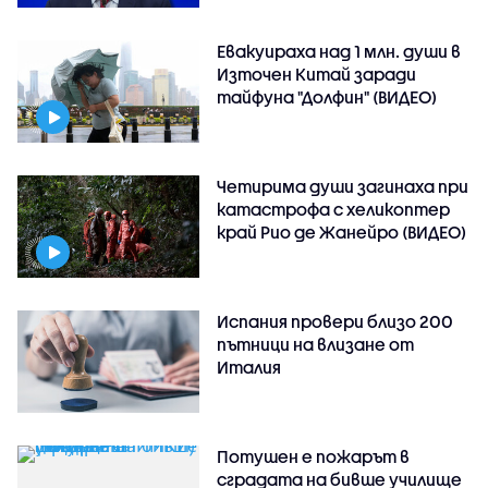
Евакуираха над 1 млн. души в
Източен Китай заради
тайфуна "Долфин" (ВИДЕО)
Четирима души загинаха при
катастрофа с хеликоптер
край Рио де Жанейро (ВИДЕО)
Испания провери близо 200
пътници на влизане от
Италия
Потушен е пожарът в
сградата на бивше училище