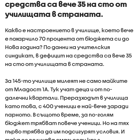
средства са вече 35 на сто от
училищата в страната.
Какво е настроението в училище, което вече
е похарчило 70 процента от бюджета си до
Нова година? По данни на учителския
синдикат, в дефицит на средства са вече 35
на сто от училищата в страната.
За 145-то училище милеят не само майките
от Младост 1А. Тук учат деца и от по-
далечни квартали. Преразходът в училища
като това, с 400 ученици е най-вече заради
парното. В същото време, за по-голям
бюджет трябват повече ученици. Но на тях
първо трябва да им подсигурят условия. И
така се получава омагьосан кръг.