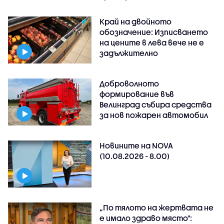
Край на двойното
обозначение: Изписването
на цените в лева вече не е
задължително
Доброволното
формирование във
Велинград събира средства
за нов пожарен автомобил
Новините на NOVA
(10.08.2026 - 8.00)
„По тялото на жертвата не
е имало здраво място":