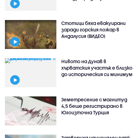
Стотици бяха евакуирани
заради горския пожар в
Андалусия (ВИДЕО)
Нивото на Дунав в
хърватския участък е близко
до историческия си минимум
Земетресение с магнитуд
4,5 беше регистрирано в
Югоизточна Турция
Затвориха национален парк