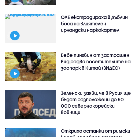
ОАЕ екстрадираха в Дъблин
боса на влиятелен
ирландски наркокартел
Бебе пингвин от застрашен
вид радва посетителите на
зоопарк в Китай (ВИДЕО)
Зеленски заяви, че в Русия ще
бъдат разположени до 50
000 севернокорейски
войници
Откриха останки от римски