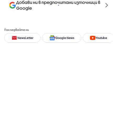
Добави ни в предпочитани източници в
Google
Последвайте ни
NewsLetter
Google News
Youtube