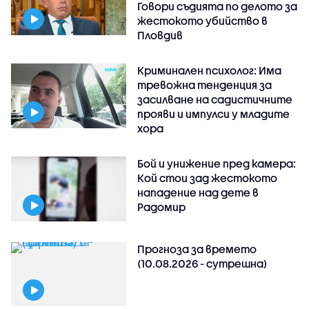
Говори съдията по делото за
жестокото убийство в
Пловдив
Криминален психолог: Има
тревожна тенденция за
засилване на садистичните
прояви и импулси у младите
хора
Бой и унижение пред камера:
Кой стои зад жестокото
нападение над дете в
Радомир
Прогноза за времето
(10.08.2026 - сутрешна)