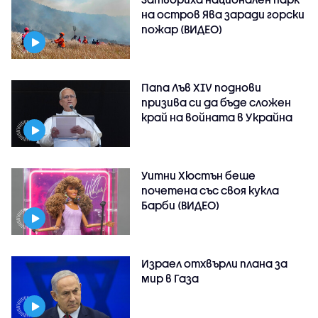
на остров Ява заради горски
пожар (ВИДЕО)
Папа Лъв XIV поднови
призива си да бъде сложен
край на войната в Украйна
Уитни Хюстън беше
почетена със своя кукла
Барби (ВИДЕО)
Израел отхвърли плана за
мир в Газа