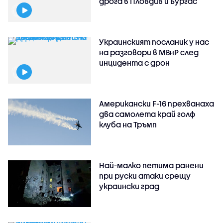
дрога в Пловдив и Бургас
Украинският посланик у нас
на разговори в МВнР след
инцидента с дрон
Американски F-16 прехванаха
два самолета край голф
клуба на Тръмп
Най-малко петима ранени
при руски атаки срещу
украински град