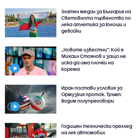
Златен медал за България на
Световното първенство по
лека атлетика за юноши и
девойки
„Новите известни”: Кой е
Михаил Стоянов и защо не
иска да има плочки на
корема
Иран постави условия за
Ормузкия проток. Тръмп:
Водим полупреговори
Годишен технически преглед
на лек автомобил