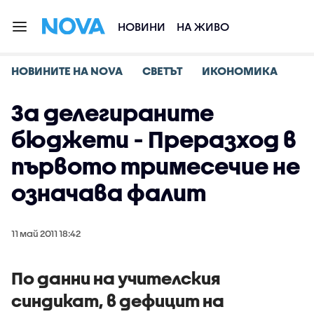
НОВИНИ
НА ЖИВО
НОВИНИТЕ НА NOVA
СВЕТЪТ
ИКОНОМИКА
За делегираните
бюджети - Преразход в
първото тримесечие не
означава фалит
11 май 2011 18:42
По данни на учителския
синдикат, в дефицит на