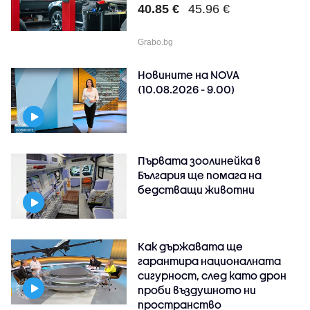
40.85 €
45.96 €
Grabo.bg
Новините на NOVA
(10.08.2026 - 9.00)
Първата зоолинейка в
България ще помага на
бедстващи животни
Как държавата ще
гарантира националната
сигурност, след като дрон
проби въздушното ни
пространство