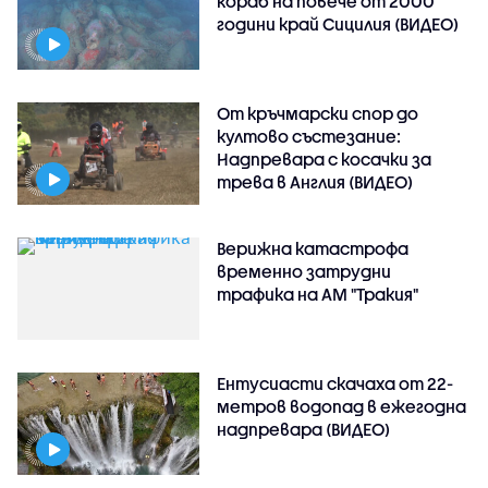
кораб на повече от 2000
години край Сицилия (ВИДЕО)
От кръчмарски спор до
култово състезание:
Надпревара с косачки за
трева в Англия (ВИДЕО)
Верижна катастрофа
временно затрудни
трафика на АМ "Тракия"
Ентусиасти скачаха от 22-
метров водопад в ежегодна
надпревара (ВИДЕО)