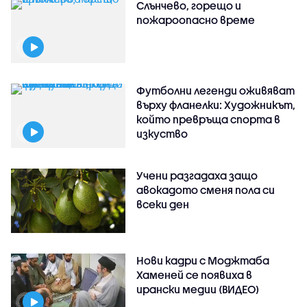
Слънчево, горещо и
пожароопасно време
Футболни легенди оживяват
върху фланелки: Художникът,
който превръща спорта в
изкуство
Учени разгадаха защо
авокадото сменя пола си
всеки ден
Нови кадри с Моджтаба
Хаменей се появиха в
ирански медии (ВИДЕО)