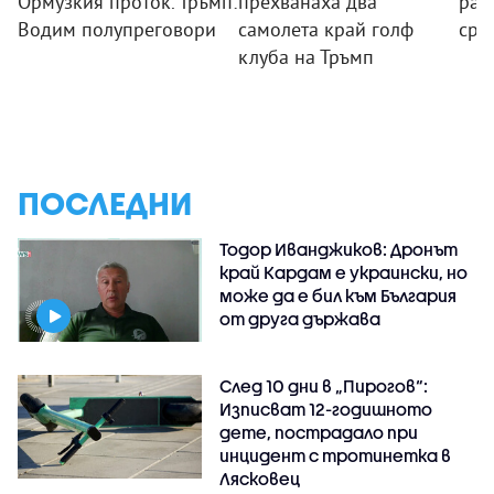
Ормузкия проток. Тръмп:
прехванаха два
ран
Водим полупреговори
самолета край голф
сре
клуба на Тръмп
ПОСЛЕДНИ
Тодор Иванджиков: Дронът
край Кардам е украински, но
може да е бил към България
от друга държава
След 10 дни в „Пирогов“:
Изписват 12-годишното
дете, пострадало при
инцидент с тротинетка в
Лясковец