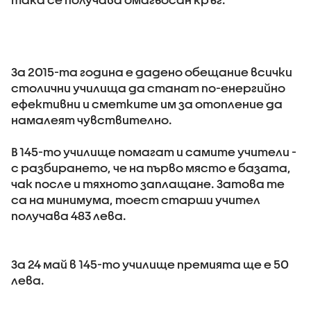
За 2015-та година е дадено обещание всички
столични училища да станат по-енергийно
ефективни и сметките им за отопление да
намалеят чувствително.
В 145-то училище помагат и самите учители -
с разбирането, че на първо място е базата,
чак после и тяхното заплащане. Затова те
са на минимума, тоест старши учител
получава 483 лева.
За 24 май в 145-то училище премията ще е 50
лева.