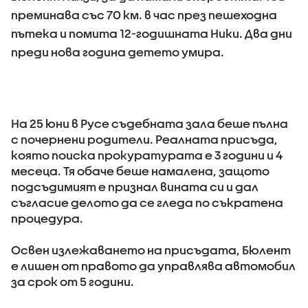
преминава със 70 км. в час през пешеходна
пътека и помита 12-годишната Ники. Два дни
преди нова година детето умира.
На 25 юни в Русе съдебната зала беше пълна
с почернени родители. Реалната присъда,
която поиска прокуратурата е 3 години и 4
месеца. Тя обаче беше намалена, защото
подсъдимият е признал вината си и дал
съгласие делото да се гледа по съкратена
процедура.
Освен излежаването на присъдата, Бюлент
е лишен от правото да управлява автомобил
за срок от 5 години.