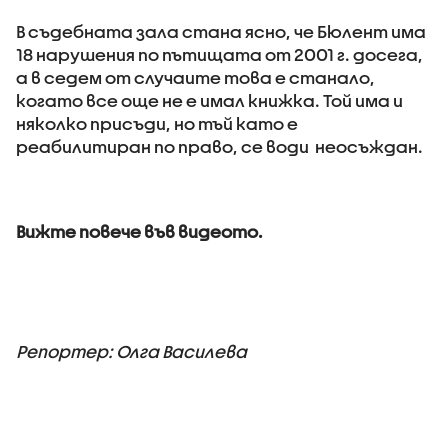
В съдебната зала стана ясно, че Бюлент има
18 нарушения по пътищата от 2001 г. досега,
а в седем от случаите това е станало,
когато все още не е имал книжка. Той има и
няколко присъди, но тъй като е
реабилитиран по право, се води неосъждан.
Вижте повече във видеото.
Репортер: Олга Василева