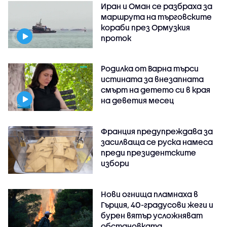
Иран и Оман се разбраха за
маршрута на търговските
кораби през Ормузкия
проток
Родилка от Варна търси
истината за внезапната
смърт на детето си в края
на деветия месец
Франция предупреждава за
засилваща се руска намеса
преди президентските
избори
Нови огнища пламнаха в
Гърция, 40-градусови жеги и
бурен вятър усложняват
обстановката