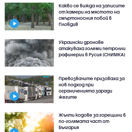
Какво се вижда на записите
от камери на мястото на
смъртоносния побой в
Пловдив
Украински дронове
атакуваха големи петролни
рафинерии в Русия (СНИМКА)
Превозвачите призоваха за
нов подход при
ограниченията заради
жегите
Жълти кодове за горещини в
по-голямата част от
България