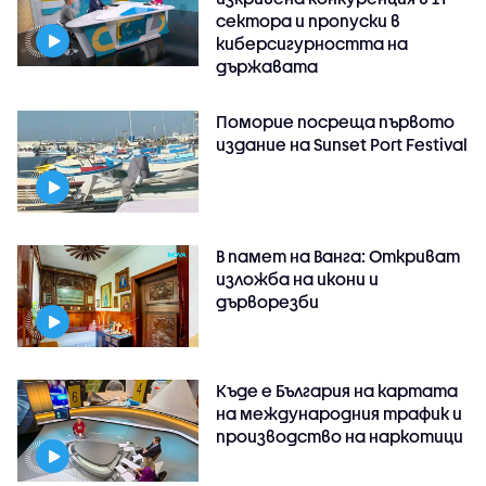
сектора и пропуски в
киберсигурността на
държавата
Поморие посреща първото
издание на Sunset Port Festival
В памет на Ванга: Откриват
изложба на икони и
дърворезби
Къде е България на картата
на международния трафик и
производство на наркотици