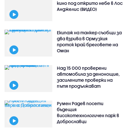
кино под открито небе в Лос
Анджелис (ВИДЕО)
Екипаж на танкер съобщи за
два взрива в Ормузкия
проток край бреговете на
Оман
Над 15 000 проверени
автомобила за денонощие,
засилените проверки на
пътя продължават
Румен Радев посети
бъдещия
високотехнологичен парк в
Доброславци