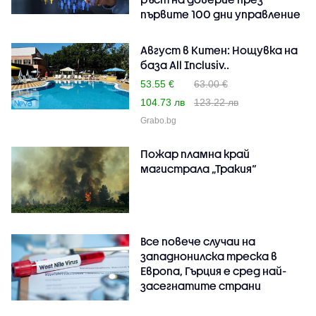
първите 100 дни управление
Август в Китен: Нощувка на
база All Inclusiv..
53.55 €
63.00 €
104.73 лв
123.22 лв
Grabo.bg
Пожар пламна край
магистрала „Тракия“
Все повече случаи на
западнонилска треска в
Европа, Гърция е сред най-
засегнатите страни