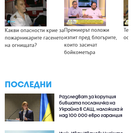
Премиерът положи
Теж
Какви опасности крие за
изпит пред блогърите,
ост
пожарникарите гасенето
които засичат
на огнищата?
бойкометъра
ПОСЛЕДНИ
Разследват за корупция
бившата посланичка на
Украйна в САЩ, наложиха ѝ
над 100 000 евро гаранция