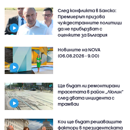
След конфликта в Банско:
Премиерът призова
чуждестранните политици
да не прибързват с
оценките за България
Новините на NOVA
(06.08.2026 - 9.00)
Ще бъдат ли ремонтирани
трасетата в район „Люлин”
след двата инцидента с
трамваи
Кои ще бъдат решаващите
фактори в президентската