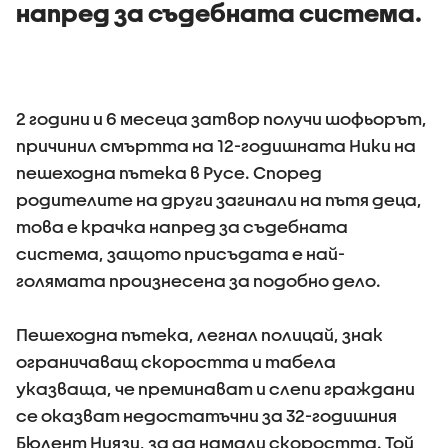
напред за съдебната система.
2 години и 6 месеца затвор получи шофьорът,
причинил смъртта на 12-годишната Ники на
пешеходна пътека в Русе. Според
родителите на други загинали на пътя деца,
това е крачка напред за съдебната
система, защото присъдата е най-
голямата произнесена за подобно дело.
Пешеходна пътека, легнал полицай, знак
ограничаващ скоростта и табела
указваща, че преминават и слепи граждани
се оказват недостатъчни за 32-годишния
Бюлент Ниязи, за да намали скоростта. Той