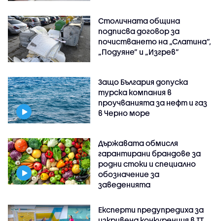
Столичната община
подписва договор за
почистването на „Слатина”,
„Подуяне” и „Изгрев”
Защо България допуска
турска компания в
проучванията за нефт и газ
в Черно море
Държавата обмисля
гарантирани брандове за
родни стоки и специално
обозначение за
заведенията
Експерти предупредиха за
изкривена конкуренция в IT