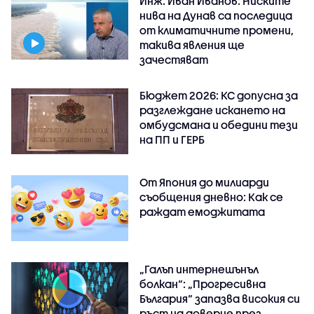
Инж. Иван Иванов: Ниските
нива на Дунав са последица
от климатичните промени,
такива явления ще
зачестяват
Бюджет 2026: КС допусна за
разглеждане искането на
омбудсмана и обедини тези
на ПП и ГЕРБ
От Япония до милиарди
съобщения дневно: Как се
раждат емоджитата
„Галъп интернешънъл
болкан“: „Прогресивна
България“ запазва високия си
ръст на доверие през