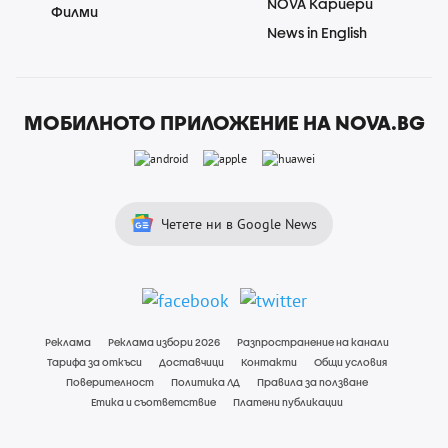
NOVA Кариери
Филми
News in English
МОБИЛНОТО ПРИЛОЖЕНИЕ НА NOVA.BG
Четете ни в Google News
Реклама
Реклама избори 2026
Разпространение на канали
Тарифа за откъси
Доставчици
Контакти
Общи условия
Поверителност
Политика ЛД
Правила за ползване
Етика и съответствие
Платени публикации