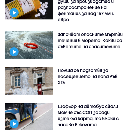
души за производство и
разпространение на
фентанил за над 157 млн.
евро
Започват опасните мъртви
течения в морето: Какви са
съветите на спасителите
Полша се подготвя за
посещението на папа Лъв
XIV
Шофьор на автобус свали
момче със СОП заради
изтекла карта, то вървя с
часове в жегата