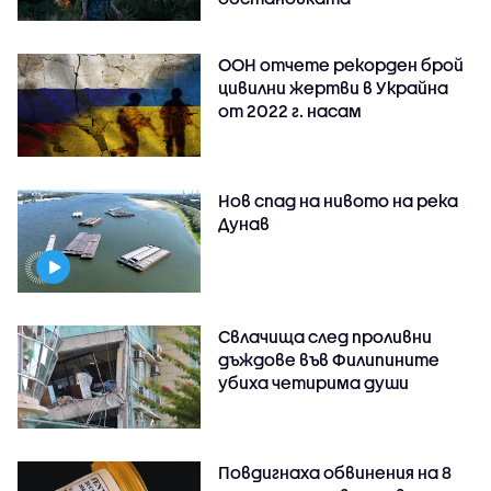
ООН отчете рекорден брой
цивилни жертви в Украйна
от 2022 г. насам
Нов спад на нивото на река
Дунав
Свлачища след проливни
дъждове във Филипините
убиха четирима души
Повдигнаха обвинения на 8