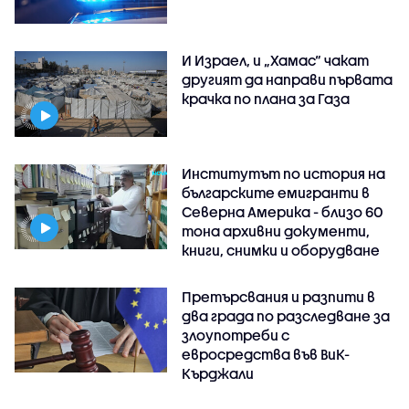
И Израел, и „Хамас“ чакат
другият да направи първата
крачка по плана за Газа
Институтът по история на
българските емигранти в
Северна Америка - близо 60
тона архивни документи,
книги, снимки и оборудване
Претърсвания и разпити в
два града по разследване за
злоупотреби с
евросредства във ВиК-
Кърджали