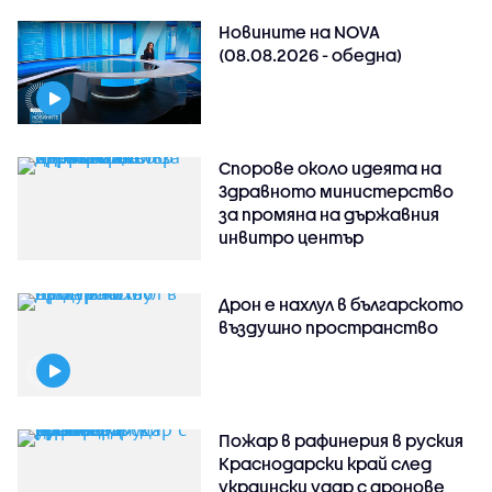
Новините на NOVA
(08.08.2026 - обедна)
Спорове около идеята на
Здравното министерство
за промяна на държавния
инвитро център
Дрон е нахлул в българското
въздушно пространство
Пожар в рафинерия в руския
Краснодарски край след
украински удар с дронове