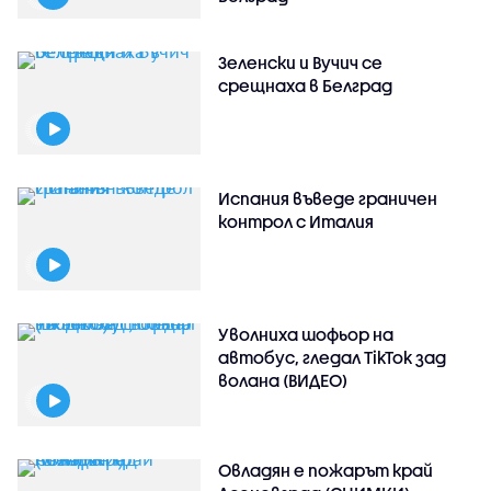
Зеленски и Вучич се
срещнаха в Белград
Испания въведе граничен
контрол с Италия
Уволниха шофьор на
автобус, гледал TikTok зад
волана (ВИДЕО)
Овладян е пожарът край