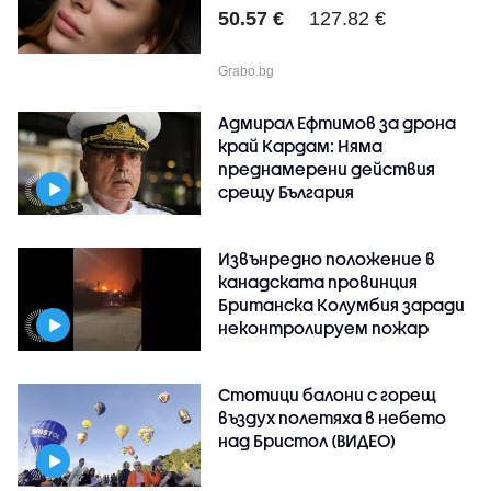
вежди,..
50.57 €
127.82 €
Grabo.bg
Адмирал Ефтимов за дрона
край Кардам: Няма
преднамерени действия
срещу България
Извънредно положение в
канадската провинция
Британска Колумбия заради
неконтролируем пожар
Стотици балони с горещ
въздух полетяха в небето
над Бристол (ВИДЕО)