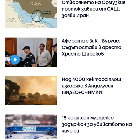
Отварянето на Ормузкия
проток зависи от САЩ,
заяви Иран
Аферата с ВиК – Бургас:
Съдът остави в ареста
Христо Широков
Над 4000 хектара площ
изгоряха в Андалусия
(ВИДЕО+СНИМКИ)
18-годишен младеж е
задържан за убийството на
чичо си