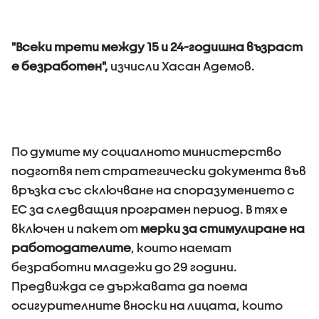
"Всеки трети между 15 и 24-годишна възраст
е безработен",
изчисли Хасан Адемов.
По думите му социалното министерство
подготвя пет стратегически документа във
връзка със сключване на споразумението с
ЕС за следващия програмен период. В тях е
включен и пакет от
мерки за стимулиране на
работодателите
, които наемат
безработни младежи до 29 години.
Предвижда се държавата да поема
осигурителните вноски на лицата, които