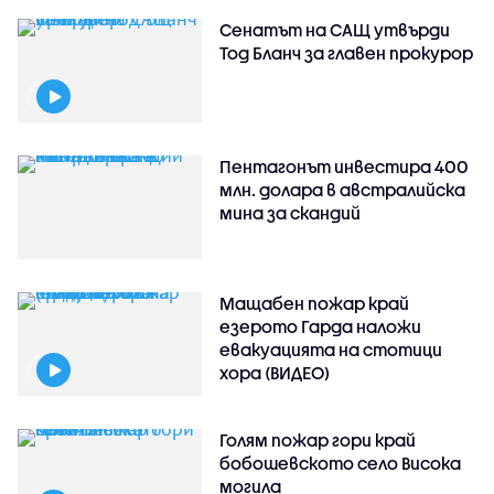
Сенатът на САЩ утвърди
Тод Бланч за главен прокурор
Пентагонът инвестира 400
млн. долара в австралийска
мина за скандий
Мащабен пожар край
езерото Гарда наложи
евакуацията на стотици
хора (ВИДЕО)
Голям пожар гори край
бобошевското село Висока
могила