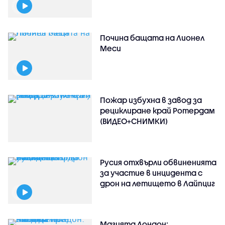
Почина бащата на Лионел
Меси
Пожар избухна в завод за
рециклиране край Ротердам
(ВИДЕО+СНИМКИ)
Русия отхвърли обвиненията
за участие в инцидента с
дрон на летището в Лайпциг
Магията Лондон: