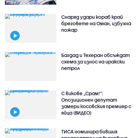
Снаряд удари кораб край
бреговете на Оман, избухна
пожар
Багдад и Техеран обсъждат
схема за износ на иракски
петрол
С викове „Срам!“:
Опозиционен депутат
замери косовския премиер с
яйца (ВИДЕО)
ТИСА номинира бившия
председател на Върховния