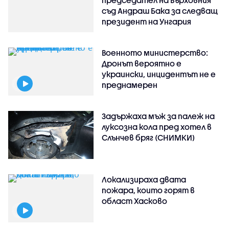
съд Андраш Бака за следващ
президент на Унгария
Военното министерство:
Дронът вероятно е
украински, инцидентът не е
преднамерен
Задържаха мъж за палеж на
луксозна кола пред хотел в
Слънчев бряг (СНИМКИ)
Локализираха двата
пожара, които горят в
област Хасково