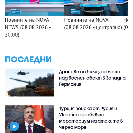
Новините на NOVA
Новините на NOVA
Нов
NEWS (08.08.2026 -
(08.08.2026 - централна)
(08
20:00)
ПОСЛЕДНИ
Дронове са били засечени
над военен обект в Западна
Германия
Турция поиска от Русия и
Украйна да обявят
мораториум на атаките в
Черно море