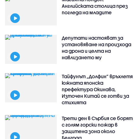
Английската столица през
погледа на младите
Депутати настояват за
установяване на произхода
на дрона и целта на
навлизането му
Тайфунът „Долфин” връхлетя
южната японска
префектура Окинава,
Източен Китай се готви за
стихията
Трети ден в Сърбия се борят
с голям горски пожар в
защитена зона около
Белград