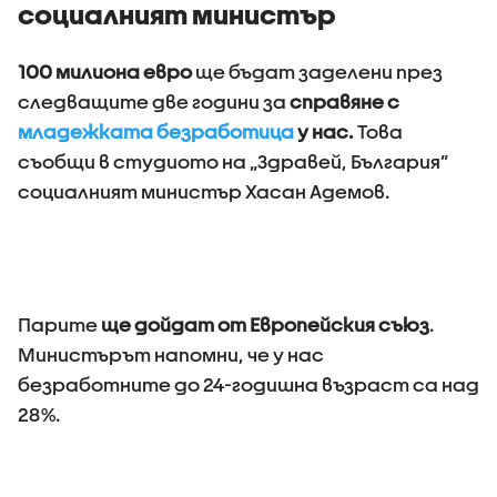
социалният министър
100 милиона евро
ще бъдат заделени през
следващите две години за
справяне с
младежката безработица
у нас.
Това
съобщи в студиото на „Здравей, България”
социалният министър Хасан Адемов.
Парите
ще дойдат от Европейския съюз
.
Министърът напомни, че у нас
безработните до 24-годишна възраст са над
28%.