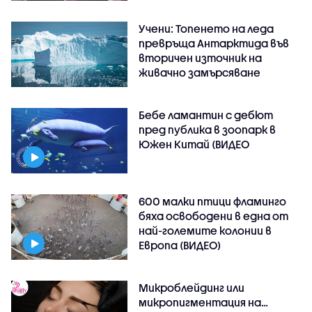
Учени: Топенето на леда
превръща Антарктида във
вторичен източник на
живачно замърсяване
Бебе ламантин с дебют
пред публика в зоопарк в
Южен Китай (ВИДЕО
600 малки птици фламинго
бяха освободени в една от
най-големите колонии в
Европа (ВИДЕО)
Микроблейдинг или
микропигментация на