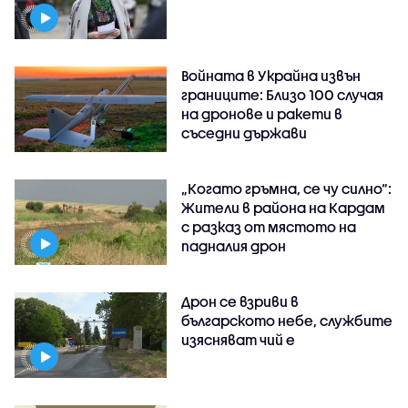
Войната в Украйна извън
границите: Близо 100 случая
на дронове и ракети в
съседни държави
„Когато гръмна, се чу силно“:
Жители в района на Кардам
с разказ от мястото на
падналия дрон
Дрон се взриви в
българското небе, службите
изясняват чий е