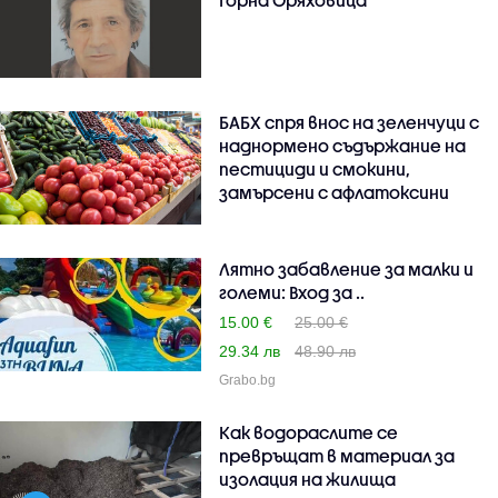
БАБХ спря внос на зеленчуци с
наднормено съдържание на
пестициди и смокини,
замърсени с афлатоксини
Лятно забавление за малки и
големи: Вход за ..
15.00 €
25.00 €
29.34 лв
48.90 лв
Grabo.bg
Как водораслите се
превръщат в материал за
изолация на жилища