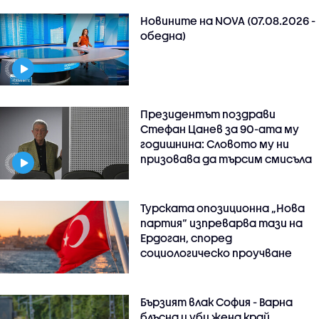
Новините на NOVA (07.08.2026 -
обедна)
Президентът поздрави
Стефан Цанев за 90-ата му
годишнина: Словото му ни
призовава да търсим смисъла
Турската опозиционна „Нова
партия“ изпреварва тази на
Ердоган, според
социологическо проучване
Бързият влак София - Варна
блъсна и уби жена край