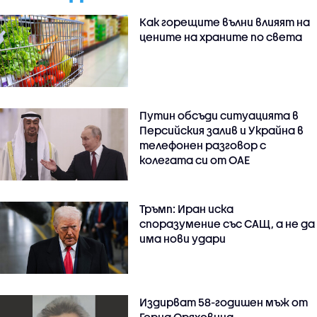
Как горещите вълни влияят на
цените на храните по света
Путин обсъди ситуацията в
Персийския залив и Украйна в
телефонен разговор с
колегата си от ОАЕ
Тръмп: Иран иска
споразумение със САЩ, а не да
има нови удари
Издирват 58-годишен мъж от
Горна Оряховица