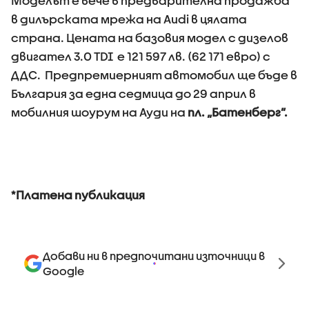
Моделът е вече в предварителна продажба
в дилърската мрежа на Аudi в цялата
страна. Цената на базовия модел с дизелов
двигател 3.0 TDI е 121 597 лв. (62 171 евро) с
ДДС. Предпремиерният автомобил ще бъде в
България за една седмица до 29 април в
мобилния шоурум на Ауди на
пл. „Батенберг”.
*Платена публикация
Добави ни в предпочитани източници в
Google