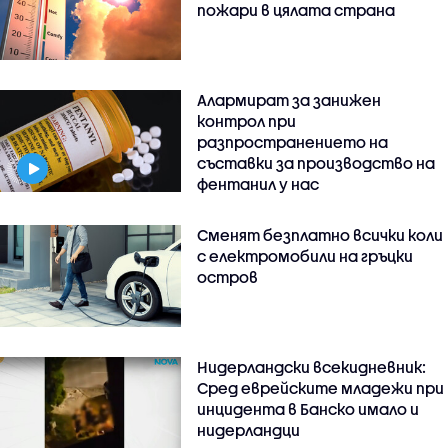
пожари в цялата страна
Алармират за занижен
контрол при
разпространението на
съставки за производство на
фентанил у нас
Сменят безплатно всички коли
с електромобили на гръцки
остров
Нидерландски всекидневник:
Сред еврейските младежи при
инцидента в Банско имало и
нидерландци