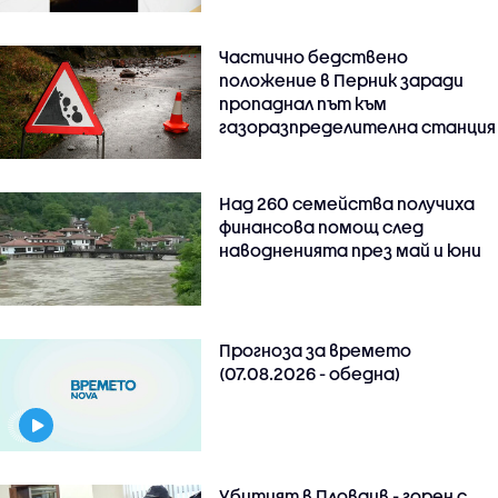
Частично бедствено
положение в Перник заради
пропаднал път към
газоразпределителна станция
Над 260 семейства получиха
финансова помощ след
наводненията през май и юни
Прогноза за времето
(07.08.2026 - обедна)
Убитият в Пловдив - горен с