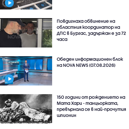
Повдигнаха обвинение на
областния координатор на
ДПС в Бургас, задържан е за 72
часа
Обеден информационен блок
на NOVA NEWS (07.08.2026)
150 години от рождението на
Мата Хари - танцьорката,
превърнала се в най-прочутия
шпионин