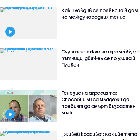
Как Пловдив се превърна в дом
на международния тенис
Счупиха стъкло на тролейбус с
пътници, движел се по улица в
Плевен
Генезис на агресията:
Способни ли са младежи да
пребият до смърт възрастен
мъж
„Живей красиво”: Как цветята