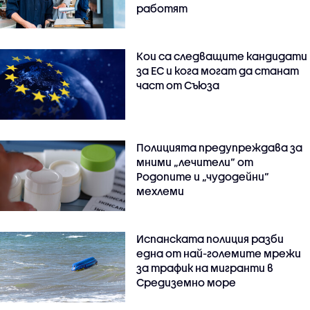
работят
Кои са следващите кандидати
за ЕС и кога могат да станат
част от Съюза
Полицията предупреждава за
мними „лечители“ от
Родопите и „чудодейни“
мехлеми
Испанската полиция разби
една от най-големите мрежи
за трафик на мигранти в
Средиземно море