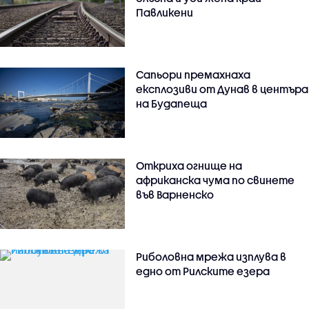
Павликени
Сапьори премахнаха
експлозиви от Дунав в центъра
на Будапеща
Откриха огнище на
африканска чума по свинете
във Варненско
Риболовна мрежа изплува в
едно от Рилските езера