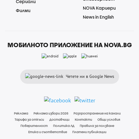
Сериали
NOVA Кариери
Филми
News in English
МОБИЛНОТО ПРИЛОЖЕНИЕ НА NOVA.BG
Четете ни в Google News
Реклама
Реклама избори 2026
Разпространение на канали
Тарифа за откъси
Доставчици
Контакти
Общи условия
Поверителност
Политика ЛД
Правила за ползване
Етика и съответствие
Платени публикации