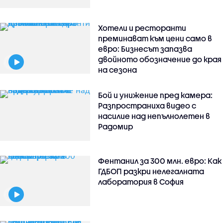
Хотели и ресторанти
преминават към цени само в
евро: Бизнесът запазва
двойното обозначение до края
на сезона
Бой и унижение пред камера:
Разпространиха видео с
насилие над непълнолетен в
Радомир
Фентанил за 300 млн. евро: Как
ГДБОП разкри нелегалната
лаборатория в София