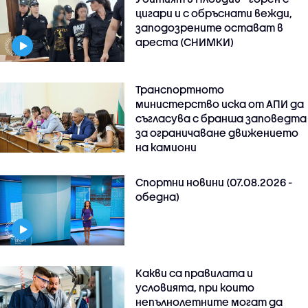
цигари и с обръснати вежди,
заподозрените остават в
ареста (СНИМКИ)
Транспортното
министерство иска от АПИ да
съгласува с бранша заповедта
за ограничаване движението
на камиони
Спортни новини (07.08.2026 -
обедна)
Какви са правилата и
условията, при които
непълнолетните могат да