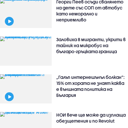
Георги Пеев осъди свалянето
на дете със СОП от автобус
като неморално и
неприемливо
Заловиха 8 мигранти, укрити в
тайник на микробус на
българо-гръцката граница
„Галъп интернешънъл болкан“:
15% от хората не знаят каква
е външната политика на
България
НОИ вече ще може да изплаща
обезщетения и по Revolut