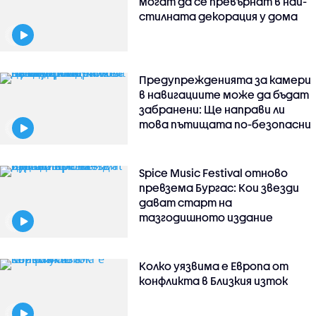
могат да се превърнат в най-
стилната декорация у дома
Предупрежденията за камери
в навигациите може да бъдат
забранени: Ще направи ли
това пътищата по-безопасни
Spice Music Festival отново
превзема Бургас: Кои звезди
дават старт на
тазгодишното издание
Колко уязвима е Европа от
конфликта в Близкия изток