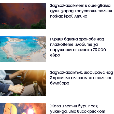
Задържаха кмет и още двама
души заради опустошителния
пожар край Атина
Гърция вдигна дронове над
плажовете, глобите за
нарушения стигнаха 73 000
евро
Задържаха мъж, шофирал с над
3 промила алкохол по столичен
булевард
Жега и летни бури през
уикенда, има висок риск от