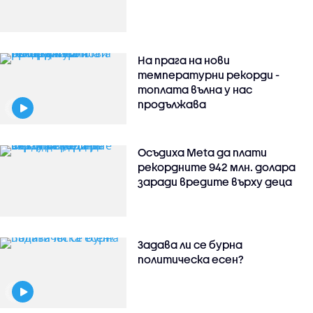
На прага на нови
температурни рекорди -
топлата вълна у нас
продължава
Осъдиха Meta да плати
рекордните 942 млн. долара
заради вредите върху деца
Задава ли се бурна
политическа есен?