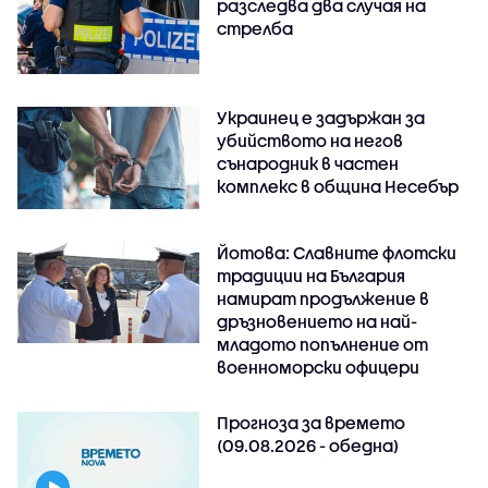
разследва два случая на
стрелба
Украинец е задържан за
убийството на негов
сънародник в частен
комплекс в община Несебър
Йотова: Славните флотски
традиции на България
намират продължение в
дръзновението на най-
младото попълнение от
военноморски офицери
Прогноза за времето
(09.08.2026 - обедна)