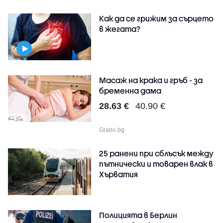
Как да се грижим за сърцето
в жегата?
Масаж на крака и гръб - за
бременна дама
28.63 €
40.90 €
Grabo.bg
25 ранени при сблъсък между
пътнически и товарен влак в
Хърватия
Полицията в Берлин