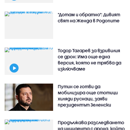
"Дотам и обратно": Дивият
свят на Женда в Родопите
Тодор Тагарев за взривилия
се дрон: Има още една
версия, която не трябва да
изключваме
Путин се готви да
мобилизира още стотици
хиляди руснаци, заяви
президентът Зеленски
Продължава разследването
на инцидента с дрона, който