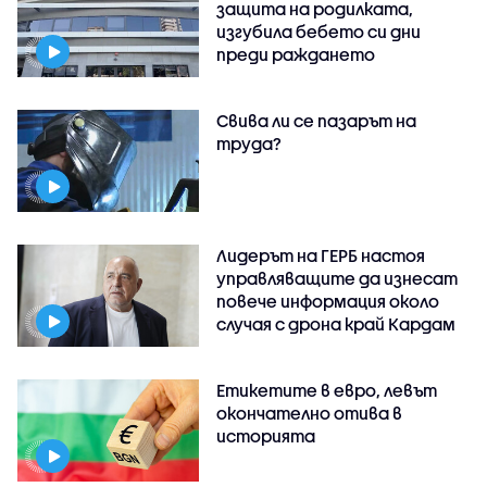
защита на родилката,
изгубила бебето си дни
преди раждането
Свива ли се пазарът на
труда?
Лидерът на ГЕРБ настоя
управляващите да изнесат
повече информация около
случая с дрона край Кардам
Етикетите в евро, левът
окончателно отива в
историята