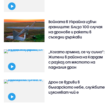
Войната в Украйна извън
границите: Близо 100 случая
на дронове и ракети в
съседни държави
„Когато гръмна, се чу силно“:
Жители в района на Кардам
с разказ от мястото на
падналия дрон
Дрон се взриви в
българското небе, службите
изясняват чий е