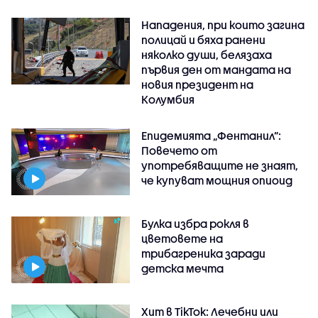
Нападения, при които загина
полицай и бяха ранени
няколко души, белязаха
първия ден от мандата на
новия президент на
Колумбия
Епидемията „Фентанил”:
Повечето от
употребяващите не знаят,
че купуват мощния опиоид
Булка избра рокля в
цветовете на
трибагреника заради
детска мечта
Хит в TikTok: Лечебни или