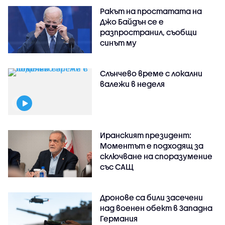
Ракът на простатата на
Джо Байдън се е
разпространил, съобщи
синът му
Слънчево време с локални
валежи в неделя
Иранският президент:
Моментът е подходящ за
сключване на споразумение
със САЩ
Дронове са били засечени
над военен обект в Западна
Германия