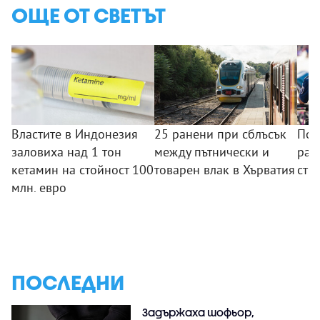
ОЩЕ ОТ СВЕТЪТ
Властите в Индонезия
25 ранени при сблъсък
Пол
заловиха над 1 тон
между пътнически и
раз
кетамин на стойност 100
товарен влак в Хърватия
стр
млн. евро
ПОСЛЕДНИ
Задържаха шофьор,