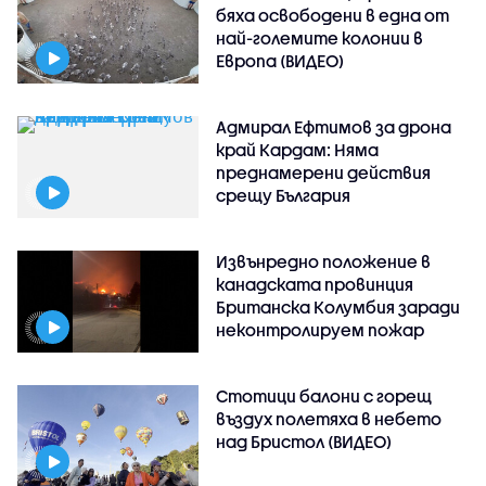
бяха освободени в една от
най-големите колонии в
Европа (ВИДЕО)
Адмирал Ефтимов за дрона
край Кардам: Няма
преднамерени действия
срещу България
Извънредно положение в
канадската провинция
Британска Колумбия заради
неконтролируем пожар
Стотици балони с горещ
въздух полетяха в небето
над Бристол (ВИДЕО)