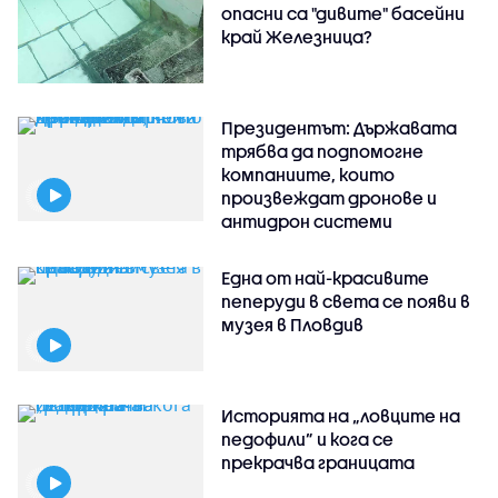
опасни са "дивите" басейни
край Железница?
Президентът: Държавата
трябва да подпомогне
компаниите, които
произвеждат дронове и
антидрон системи
Една от най-красивите
пеперуди в света се появи в
музея в Пловдив
Историята на „ловците на
педофили” и кога се
прекрачва границата