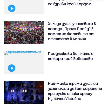
се взриви край Кардам
Хиляди души участваха в
парада „Прага Прайд“ в
памет на жертвите от
атентата в Берлин
Продължава битката с
пожара край Бобошево
Най-малко трима души са
загинали, а девет са ранени
при руски атаки срещу
Източна Украйна