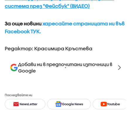
система през "Фейсбук" (ВИДЕО)
За още новини
харесайте страницата ни във
Facebook ТУК.
Редактор: Красимира Кръстева
Добави ни в предпочитани източници в
Google
Последвайте ни
NewsLetter
Google News
Youtube