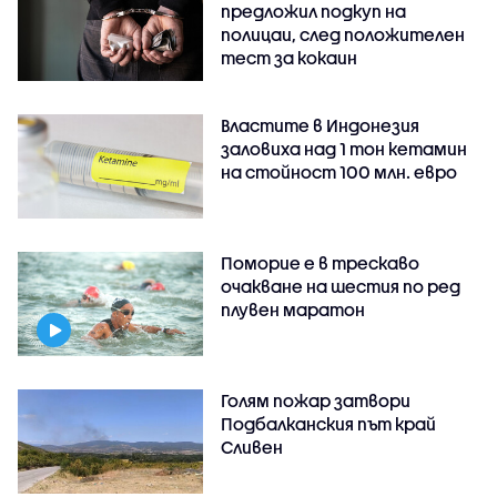
предложил подкуп на
полицаи, след положителен
тест за кокаин
Властите в Индонезия
заловиха над 1 тон кетамин
на стойност 100 млн. евро
Поморие е в трескаво
очакване на шестия по ред
плувен маратон
Голям пожар затвори
Подбалканския път край
Сливен