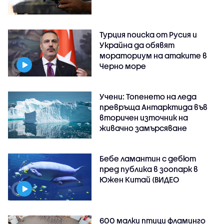
Турция поиска от Русия и
Украйна да обявят
мораториум на атаките в
Черно море
Учени: Топенето на леда
превръща Антарктида във
вторичен източник на
живачно замърсяване
Бебе ламантин с дебют
пред публика в зоопарк в
Южен Китай (ВИДЕО
600 малки птици фламинго