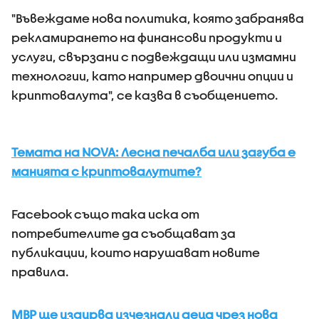
"Въвеждаме нова политика, която забранява
рекламирането на финансови продукти и
услуги, свързани с подвеждащи или измамни
технологии, като например двоични опции и
криптовалута", се казва в съобщението.
Темата на NOVA: Лесна печалба или загуба е
манията с криптовалутите?
Facebook също така иска от
потребителите да съобщават за
публикации, които нарушават новите
правила.
МВР ще издирва изчезнали деца чрез нова