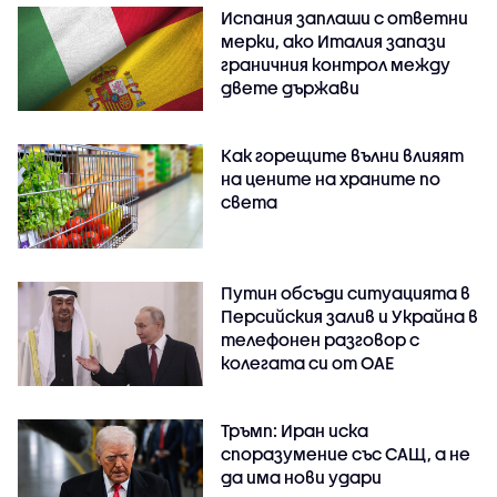
Испания заплаши с ответни
мерки, ако Италия запази
граничния контрол между
двете държави
Как горещите вълни влияят
на цените на храните по
света
Путин обсъди ситуацията в
Персийския залив и Украйна в
телефонен разговор с
колегата си от ОАЕ
Тръмп: Иран иска
споразумение със САЩ, а не
да има нови удари