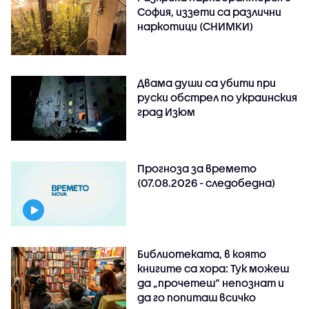
София, иззети са различни
наркотици (СНИМКИ)
Двама души са убити при
руски обстрeл по украинския
град Изюм
Прогноза за времето
(07.08.2026 - следобедна)
Библиотеката, в която
книгите са хора: Тук можеш
да „прочетеш“ непознат и
да го попиташ всичко