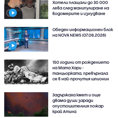
Хотели плащали до 30 000
лева след манипулиране на
водомерите и изнудване
Обеден информационен блок
на NOVA NEWS (07.08.2026)
150 години от рождението
на Мата Хари -
танцьорката, превърнала
се в най-прочутия шпионин
Задържаха кмет и още
двама души заради
опустошителния пожар
край Атина