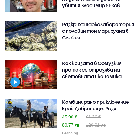
убития Владимир Янков
Разкриха нарколаборатория
с половин тон марихуана в
Сърбия
Как кризата в Ормузкия
проток се отразява на
световната икономика
Комбинирано приключение
край Добринище: Разх..
45.90 €
61.36 €
89.77 лв
120.01 лв
Grabo.bg