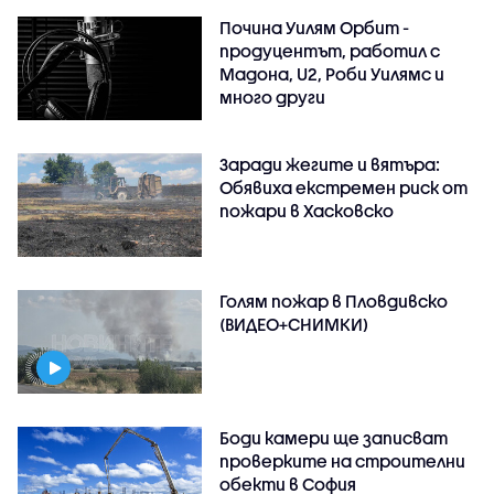
Почина Уилям Орбит -
продуцентът, работил с
Мадона, U2, Роби Уилямс и
много други
Заради жегите и вятъра:
Обявиха екстремен риск от
пожари в Хасковско
Голям пожар в Пловдивско
(ВИДЕО+СНИМКИ)
Боди камери ще записват
проверките на строителни
обекти в София