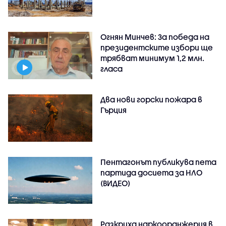
Огнян Минчев: За победа на
президентските избори ще
трябват минимум 1,2 млн.
гласа
Два нови горски пожара в
Гърция
Пентагонът публикува пета
партида досиета за НЛО
(ВИДЕО)
Разкриха наркооранжерия в