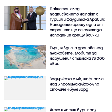
Пакистан след
подписването на пакт с
Турция и Саудитска Арабия:
Нападение срещу една от
страните ще се смята за
нападение срещу всички
Гърция вдигна дронове над
плажовете, глобите за
нарушения стигнаха 73 000
евро
Задържаха мъж, шофирал с
над 3 промила алкохол по
столичен булевард
Жега и летни бури през