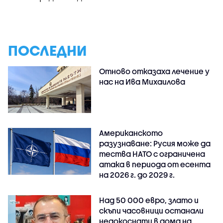
ПОСЛЕДНИ
Отново отказаха лечение у
нас на Ива Михаилова
Американското
разузнаване: Русия може да
тества НАТО с ограничена
атака в периода от есента
на 2026 г. до 2029 г.
Над 50 000 евро, злато и
скъпи часовници останали
недокоснати в дома на