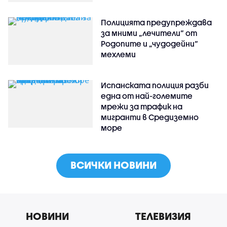
Полицията предупреждава
за мними „лечители“ от
Родопите и „чудодейни“
мехлеми
Испанската полиция разби
една от най-големите
мрежи за трафик на
мигранти в Средиземно
море
ВСИЧКИ НОВИНИ
НОВИНИ
ТЕЛЕВИЗИЯ