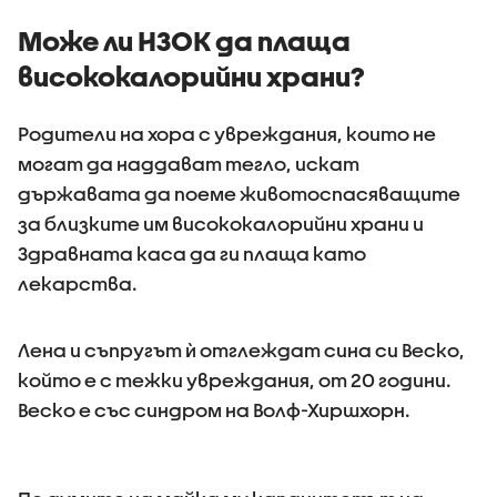
Може ли НЗОК да плаща
висококалорийни храни?
Родители на хора с увреждания, които не
могат да наддават тегло, искат
държавата да поеме животоспасяващите
за близките им висококалорийни храни и
Здравната каса да ги плаща като
лекарства.
Лена и съпругът ѝ отглеждат сина си Веско,
който е с тежки увреждания, от 20 години.
Веско е със синдром на Волф-Хиршхорн.