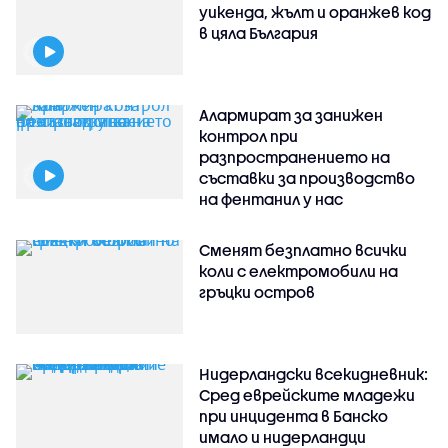
уикенда, жълт и оранжев код
в цяла България
Алармират за занижен
контрол при
разпространението на
съставки за производство
на фентанил у нас
Сменят безплатно всички
коли с електромобили на
гръцки остров
Нидерландски всекидневник:
Сред еврейските младежи
при инцидента в Банско
имало и нидерландци