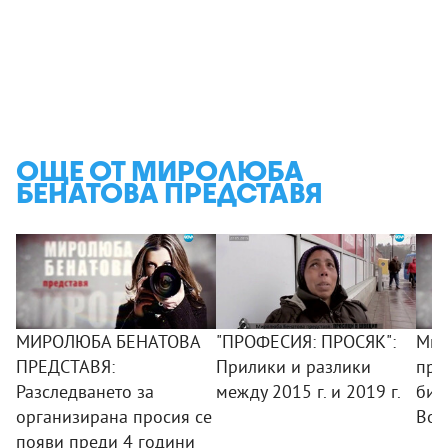
ОЩЕ ОТ МИРОЛЮБА
БЕНАТОВА ПРЕДСТАВЯ
МИРОЛЮБА БЕНАТОВА
"ПРОФЕСИЯ: ПРОСЯК":
Мир
ПРЕДСТАВЯ:
Прилики и разлики
пре
Разследването за
между 2015 г. и 2019 г.
бит
организирана просия се
Вой
появи преди 4 години