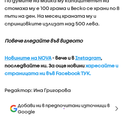
По думите на майка му капацитетът на
стомаха му е 100 грама и Веско се храни по 8
пъти на ден. На месец храната му и
спринцовките излизат над 500 лева.
Повече гледайте във видеото
Новините на NOVA
- вече и в
Instagram
,
последвайте ни.
За още новини
харесайте и
страницата ни във Facebook ТУК.
Редактор: Ина Григорова
Добави ни в предпочитани източници в
Google