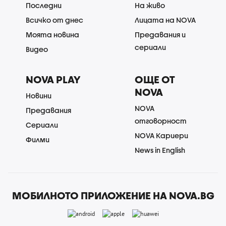
Последни
На живо
Всичко от днес
Лицата на NOVA
Моята новина
Предавания и
сериали
Видео
NOVA PLAY
ОЩЕ ОТ
NOVA
Новини
NOVA
Предавания
отговорност
Сериали
NOVA Кариери
Филми
News in English
МОБИЛНОТО ПРИЛОЖЕНИЕ НА NOVA.BG