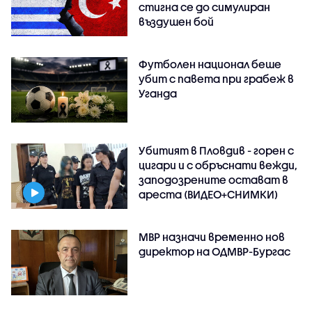
стигна се до симулиран
въздушен бой
Футболен национал беше
убит с павета при грабеж в
Уганда
Убитият в Пловдив - горен с
цигари и с обръснати вежди,
заподозрените остават в
ареста (ВИДЕО+СНИМКИ)
МВР назначи временно нов
директор на ОДМВР-Бургас