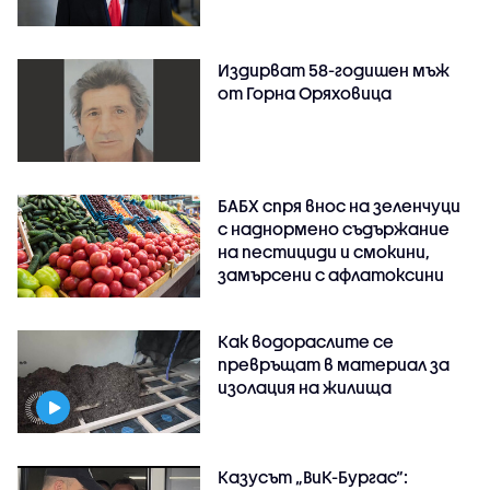
Издирват 58-годишен мъж
от Горна Оряховица
БАБХ спря внос на зеленчуци
с наднормено съдържание
на пестициди и смокини,
замърсени с афлатоксини
Как водораслите се
превръщат в материал за
изолация на жилища
Казусът „ВиК-Бургас“: