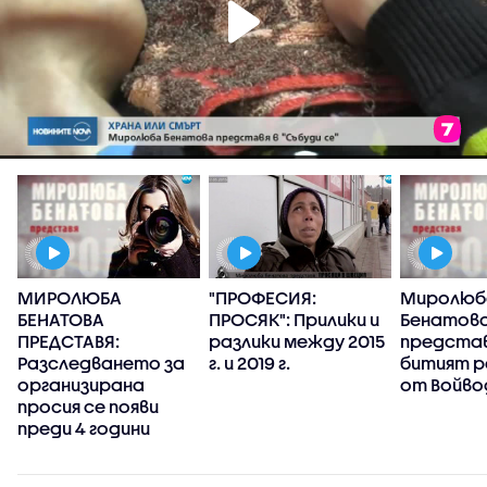
МИРОЛЮБА
"ПРОФЕСИЯ:
Миролюб
БЕНАТОВА
ПРОСЯК": Прилики и
Бенатов
ПРЕДСТАВЯ:
разлики между 2015
представ
Разследването за
г. и 2019 г.
битият 
организирана
от Войво
просия се появи
преди 4 години