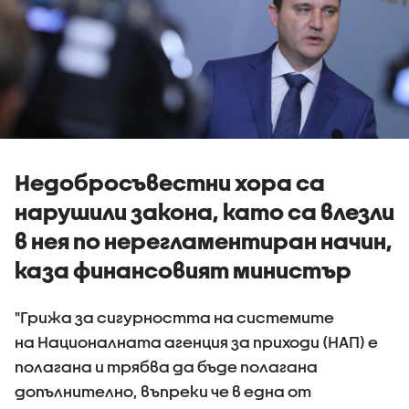
Недобросъвестни хора са
нарушили закона, като са влезли
в нея по нерегламентиран начин,
каза финансовият министър
"Грижа за сигурността на системите
на Националната агенция за приходи (НАП) е
полагана и трябва да бъде полагана
допълнително, въпреки че в една от