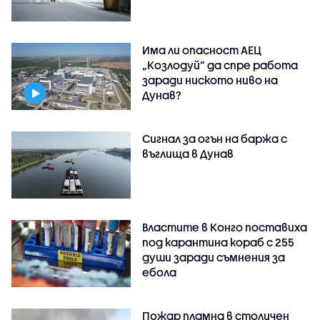
Има ли опасност АЕЦ
„Козлодуй” да спре работа
заради ниското ниво на
Дунав?
Сигнал за огън на баржа с
въглища в Дунав
Властите в Конго поставиха
под карантина кораб с 255
души заради съмнения за
ебола
Пожар пламна в столичен