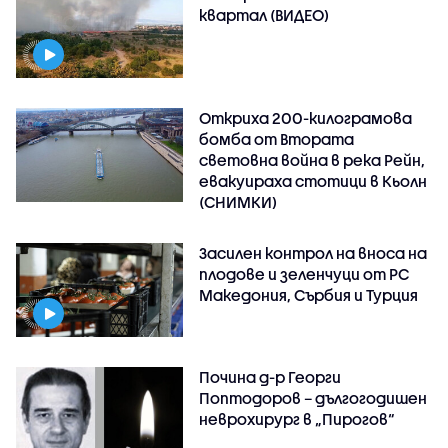
квартал (ВИДЕО)
Откриха 200-килограмова
бомба от Втората
световна война в река Рейн,
евакуираха стотици в Кьолн
(СНИМКИ)
Засилен контрол на вноса на
плодове и зеленчуци от РС
Македония, Сърбия и Турция
Почина д-р Георги
Поптодоров – дългогодишен
неврохирург в „Пирогов“