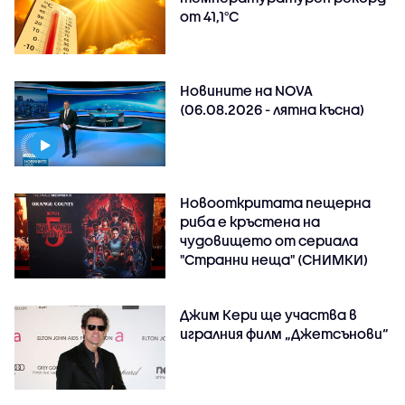
от 41,1°C
Новините на NOVA
(06.08.2026 - лятна късна)
Новооткритата пещерна
риба е кръстена на
чудовището от сериала
"Странни неща" (СНИМКИ)
Джим Кери ще участва в
игралния филм „Джетсънови“