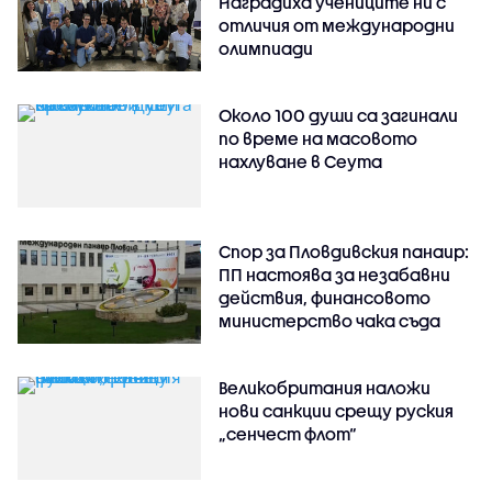
Наградиха учениците ни с
отличия от международни
олимпиади
Около 100 души са загинали
по време на масовото
нахлуване в Сеута
Спор за Пловдивския панаир:
ПП настоява за незабавни
действия, финансовото
министерство чака съда
Великобритания наложи
нови санкции срещу руския
„сенчест флот“