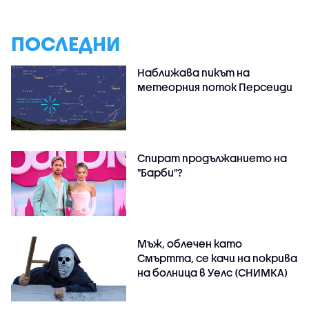
ПОСЛЕДНИ
Наближава пикът на
метеорния поток Персеиди
Спират продължанието на
"Барби"?
Мъж, облечен като
Смъртта, се качи на покрива
на болница в Уелс (СНИМКА)