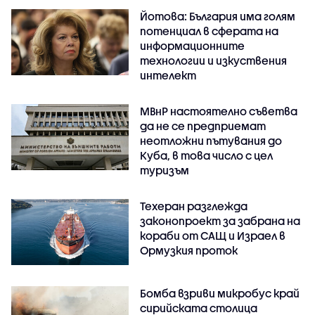
Йотова: България има голям
потенциал в сферата на
информационните
технологии и изкуствения
интелект
МВнР настоятелно съветва
да не се предприемат
неотложни пътувания до
Куба, в това число с цел
туризъм
Техеран разглежда
законопроект за забрана на
кораби от САЩ и Израел в
Ормузкия проток
Бомба взриви микробус край
сирийската столица