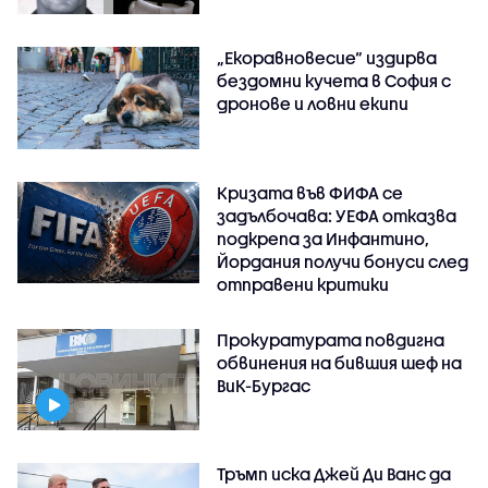
„Екоравновесие“ издирва
бездомни кучета в София с
дронове и ловни екипи
Кризата във ФИФА се
задълбочава: УЕФА отказва
подкрепа за Инфантино,
Йордания получи бонуси след
отправени критики
Прокуратурата повдигна
обвинения на бившия шеф на
ВиК-Бургас
Тръмп иска Джей Ди Ванс да