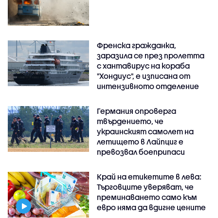
Френска гражданка,
заразила се през пролетта
с хантавирус на кораба
"Хондиус", е изписана от
интензивното отделение
Германия опроверга
твърдението, че
украинският самолет на
летището в Лайпциг е
превозвал боеприпаси
Край на етикетите в лева:
Търговците уверяват, че
преминаването само към
евро няма да вдигне цените