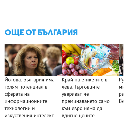
ОЩЕ ОТ БЪЛГАРИЯ
Йотова: България има
Край на етикетите в
Рум
голям потенциал в
лева: Търговците
мин
сферата на
уверяват, че
раб
информационните
преминаването само
Вел
технологии и
към евро няма да
изкуствения интелект
вдигне цените