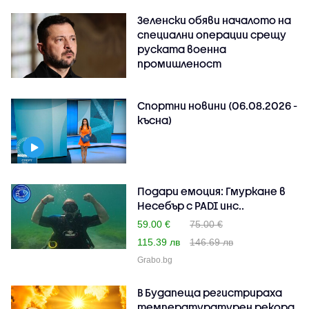
Зеленски обяви началото на
специални операции срещу
руската военна
промишленост
Спортни новини (06.08.2026 -
късна)
Подари емоция: Гмуркане в
Несебър с PADI инс..
59.00 €
75.00 €
115.39 лв
146.69 лв
Grabo.bg
В Будапеща регистрираха
температуратурен рекорд