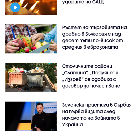
ударите на САЩ
Ръстът на търговията на
дребно в България е над
десет пъти по-висок от
средния в еврозоната
Столичните райони
„Слатина“, „Подуяне“ и
„Изгрев“ се сдобиха с
договор за почистване
Зеленски пристига в Сърбия
на първа визита след
началото на войната в
Украйна