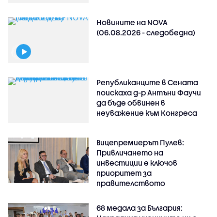
Новините на NOVA
(06.08.2026 - следобедна)
Републиканците в Сената
поискаха д-р Антъни Фаучи
да бъде обвинен в
неуважение към Конгреса
Вицепремиерът Пулев:
Привличането на
инвестиции е ключов
приоритет за
правителството
68 медала за България: