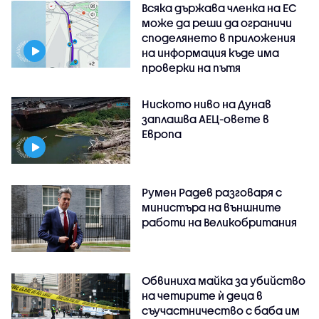
Всяка държава членка на ЕС
може да реши да ограничи
споделянето в приложения
на информация къде има
проверки на пътя
Ниското ниво на Дунав
заплашва АЕЦ-овете в
Европа
Румен Радев разговаря с
министъра на външните
работи на Великобритания
Обвиниха майка за убийство
на четирите ѝ деца в
съучастничество с баба им