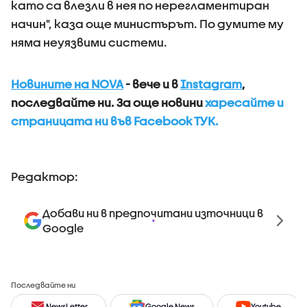
като са влезли в нея по нерегламентиран
начин", каза още министърът. По думите му
няма неуязвими системи.
Новините на NOVA
- вече и в
Instagram
,
последвайте ни. За още новини
харесайте и
страницата ни във Facebook ТУК.
Редактор:
Добави ни в предпочитани източници в
Google
Последвайте ни
NewsLetter
Google News
Youtube