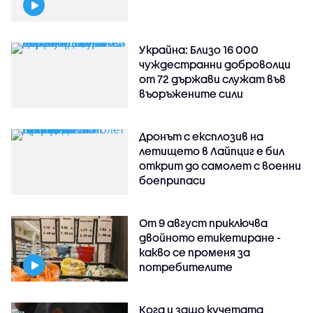
Украйна: Близо 16 000
чуждестранни доброволци
от 72 държави служат във
въоръжените сили
Дронът с експлозив на
летището в Лайпциг е бил
открит до самолет с военни
боеприпаси
От 9 август приключва
двойното етикетиране -
какво се променя за
потребителите
Кога и защо кучетата