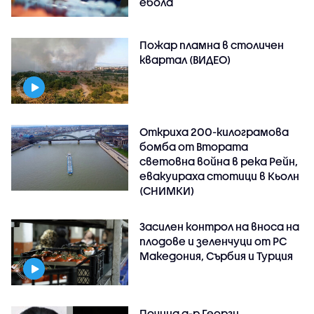
ебола
Пожар пламна в столичен
квартал (ВИДЕО)
Откриха 200-килограмова
бомба от Втората
световна война в река Рейн,
евакуираха стотици в Кьолн
(СНИМКИ)
Засилен контрол на вноса на
плодове и зеленчуци от РС
Македония, Сърбия и Турция
Почина д-р Георги