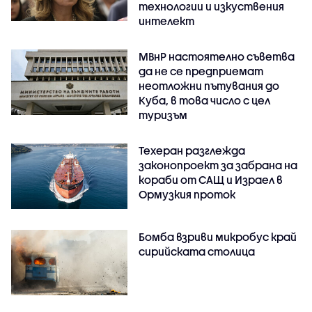
технологии и изкуствения
интелект
МВнР настоятелно съветва
да не се предприемат
неотложни пътувания до
Куба, в това число с цел
туризъм
Техеран разглежда
законопроект за забрана на
кораби от САЩ и Израел в
Ормузкия проток
Бомба взриви микробус край
сирийската столица