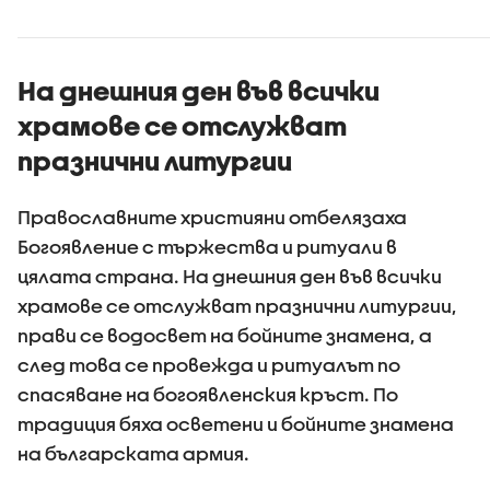
На днешния ден във всички
храмове се отслужват
празнични литургии
Православните християни отбелязаха
Богоявление с тържества и ритуали в
цялата страна. На днешния ден във всички
храмове се отслужват празнични литургии,
прави се водосвет на бойните знамена, а
след това се провежда и ритуалът по
спасяване на богоявленския кръст. По
традиция бяха осветени и бойните знамена
на българската армия.