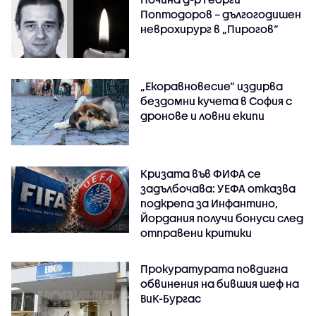
Поптодоров – дългогодишен
неврохирург в „Пирогов“
„Екоравновесие“ издирва
бездомни кучета в София с
дронове и ловни екипи
Кризата във ФИФА се
задълбочава: УЕФА отказва
подкрепа за Инфантино,
Йордания получи бонуси след
отправени критики
Прокуратурата повдигна
обвинения на бившия шеф на
ВиК-Бургас