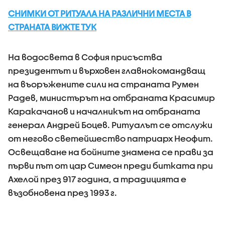
СНИМКИ ОТ РИТУАЛА НА РАЗЛИЧНИ МЕСТА В
СТРАНАТА ВИЖТЕ ТУК
На водосвета в София присъства
президентът и върховен главнокомандващ
на въоръжените сили на страната Румен
Радев, министърът на отбраната Красимир
Каракачанов и началникът на отбраната
генерал Андрей Боцев. Ритуалът се отслужи
от негово светейшество патриарх Неофит.
Освещаване на бойните знамена се прави за
първи път от цар Симеон преди битката при
Ахелой през 917 година, а традицията е
възобновена през 1993 г.