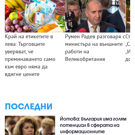
Край на етикетите в
Румен Радев разговаря с
Сто
лева: Търговците
министъра на външните
„Сла
уверяват, че
работи на
„Из
преминаването само
Великобритания
дог
към евро няма да
вдигне цените
ПОСЛЕДНИ
Йотова: България има голям
потенциал в сферата на
информационните