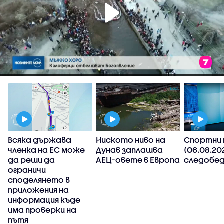
Всяка държава
Ниското ниво на
Спортни 
членка на ЕС може
Дунав заплашва
(06.08.20
да реши да
АЕЦ-овете в Европа
следобед
ограничи
споделянето в
приложения на
,
информация къде
има проверки на
пътя