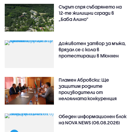
Съдът спря събарянето на
12-те жилищни сгради в
„Баба Алино“
Доживотен затвор за мъжа,
врязал се с кола в
протестиращи в Мюнхен
Пламен Абровски: Ще
защитим родните
производители от
нелоялната конкуренция
Обеден информационен блок
на NOVA NEWS (06.08.2026)