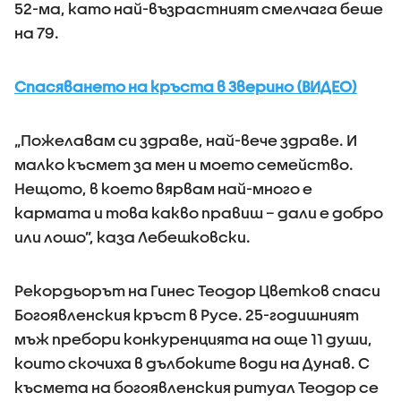
52-ма, като най-възрастният смелчага беше
на 79.
Спасяването на кръста в Зверино (ВИДЕО)
„Пожелавам си здраве, най-вече здраве. И
малко късмет за мен и моето семейство.
Нещото, в което вярвам най-много е
кармата и това какво правиш – дали е добро
или лошо”, каза Лебешковски.
Рекордьорът на Гинес Теодор Цветков спаси
Богоявленския кръст в Русе. 25-годишният
мъж пребори конкуренцията на още 11 души,
които скочиха в дълбоките води на Дунав. С
късмета на богоявленския ритуал Теодор се