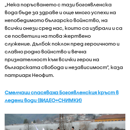
„Нека поръсването с тази богоявленска
вода бъде за здраве и още много успехи на
непобедимото българско войнство, на
всички онези сред нас, които са избрали и са
се посветили на това жертвено
служение. Дълбок поклон пред героичното и
славно родно войнство и вечна
признателност към всички герои на
българската свобода и независимост”, каза
патриарх Неофит.
Смелчаци спасяваха Богоявленския кръст в
ледени води (ВИДЕО+СНИМКИ)