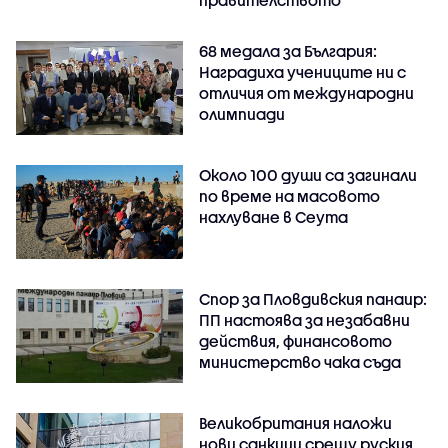
правителството
68 медала за България:
Наградиха учениците ни с
отличия от международни
олимпиади
Около 100 души са загинали
по време на масовото
нахлуване в Сеута
Спор за Пловдивския панаир:
ПП настоява за незабавни
действия, финансовото
министерство чака съда
Великобритания наложи
нови санкции срещу руския