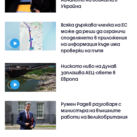
Украйна
Всяка държава членка на ЕС
може да реши да ограничи
споделянето в приложения
на информация къде има
проверки на пътя
Ниското ниво на Дунав
заплашва АЕЦ-овете в
Европа
Румен Радев разговаря с
министъра на външните
работи на Великобритания