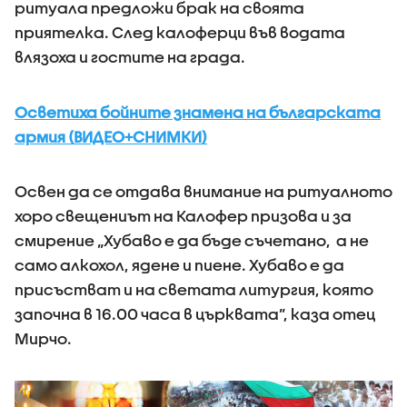
ритуала предложи брак на своята
приятелка. След калоферци във водата
влязоха и гостите на града.
Осветиха бойните знамена на българската
армия (ВИДЕО+СНИМКИ)
Освен да се отдава внимание на ритуалното
хоро свещениът на Калофер призова и за
смирение „Хубаво е да бъде съчетано, а не
само алкохол, ядене и пиене. Хубаво е да
присъстват и на светата литургия, която
започна в 16.00 часа в църквата”, каза отец
Мирчо.