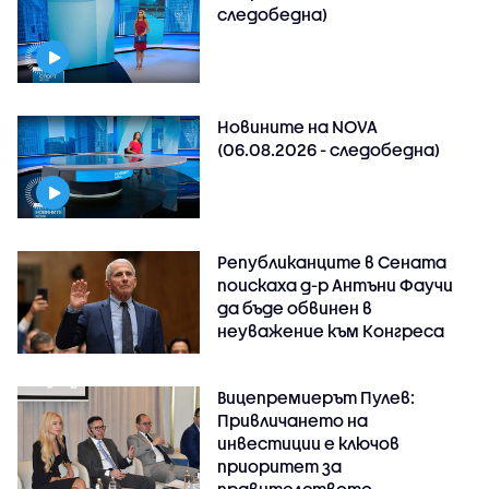
следобедна)
Новините на NOVA
(06.08.2026 - следобедна)
Републиканците в Сената
поискаха д-р Антъни Фаучи
да бъде обвинен в
неуважение към Конгреса
Вицепремиерът Пулев:
Привличането на
инвестиции е ключов
приоритет за