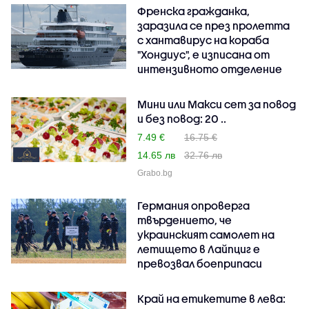
Френска гражданка,
заразила се през пролетта
с хантавирус на кораба
"Хондиус", е изписана от
интензивното отделение
Мини или Макси сет за повод
и без повод: 20 ..
7.49 €
16.75 €
14.65 лв
32.76 лв
Grabo.bg
Германия опроверга
твърдението, че
украинският самолет на
летището в Лайпциг е
превозвал боеприпаси
Край на етикетите в лева: