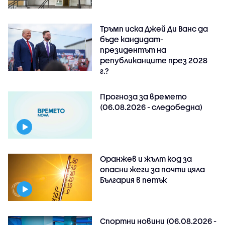
Тръмп иска Джей Ди Ванс да
бъде кандидат-
президентът на
републиканците през 2028
г.?
Прогноза за времето
(06.08.2026 - следобедна)
Оранжев и жълт код за
опасни жеги за почти цяла
България в петък
Спортни новини (06.08.2026 -