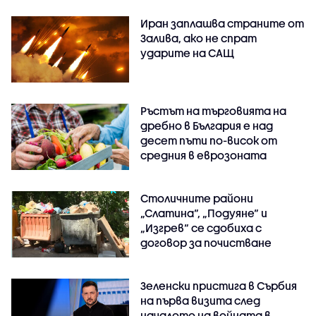
Иран заплашва страните от
Залива, ако не спрат
ударите на САЩ
Ръстът на търговията на
дребно в България е над
десет пъти по-висок от
средния в еврозоната
Столичните райони
„Слатина“, „Подуяне“ и
„Изгрев“ се сдобиха с
договор за почистване
Зеленски пристига в Сърбия
на първа визита след
началото на войната в