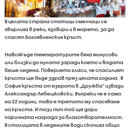
В цялата страна стотици смелчаци се
хвърлиха в реки, язовири и в морето, за да
спасят Богоявленския кръст.
Навсякъде температурите бяха минусови
или близки до нулата заради което и водата
беше ледена. Поверието гласи, че спасилият
кръста ще бъде здрав през цялата година. В
София кръста от езерото в „Дружба” извади
Александър Лебешковски. Въпреки че е само
на 22 години, това е третото му спасяване
на кръста. И този път той ще дари
паричната награда за благотворителност.
В столицата в ледените води скочиха общо