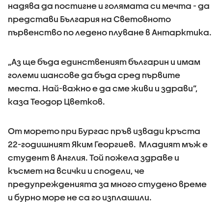
надява да постигне и голямата си мечта - да
представи България на Световното
първенство по ледено плуване в Антарктика.
„Аз ще бъда единственият българин и имам
големи шансове да бъда сред първите
места. Най-важно е да сме живи и здрави”,
каза Теодор Цветков.
От морето при Бургас пръв извади кръста
22-годишният Яким Георгиев. Младият мъж е
студент в Англия. Той пожела здраве и
късмет на всички и сподели, че
предупрежденията за много студено време
и бурно море не са го изплашили.