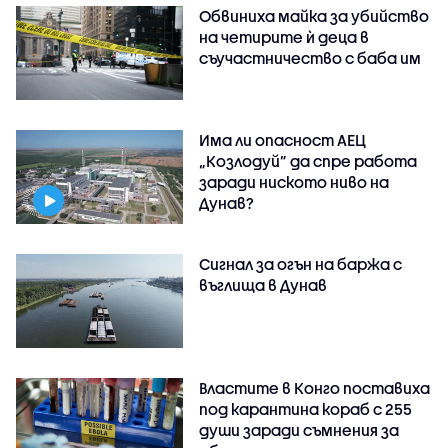
Обвиниха майка за убийство
на четирите ѝ деца в
съучастничество с баба им
Има ли опасност АЕЦ
„Козлодуй” да спре работа
заради ниското ниво на
Дунав?
Сигнал за огън на баржа с
въглища в Дунав
Властите в Конго поставиха
под карантина кораб с 255
души заради съмнения за