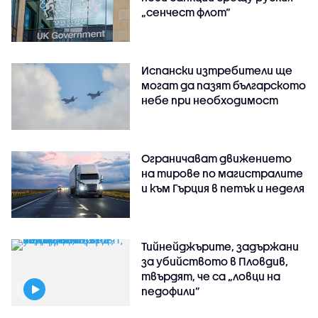
„сенчест флот“
Испански изтребители ще
могат да пазят българското
небе при необходимост
Ограничават движението
на тирове по магистралите
и към Гърция в петък и неделя
Тийнейджърите, задържани
за убийството в Пловдив,
твърдят, че са „ловци на
педофили”