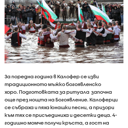
За поредна година в Калофер се изви
традиционното мъжко богоявленско
хоро. Подготовката за ритуала започна
още през нощта на Богоявление. Калоферци
се събраха и пяха юнашки песни, а призори
към тях се присъединиха и десетки деца. 4-
годишно момче получи кръста, а гост на