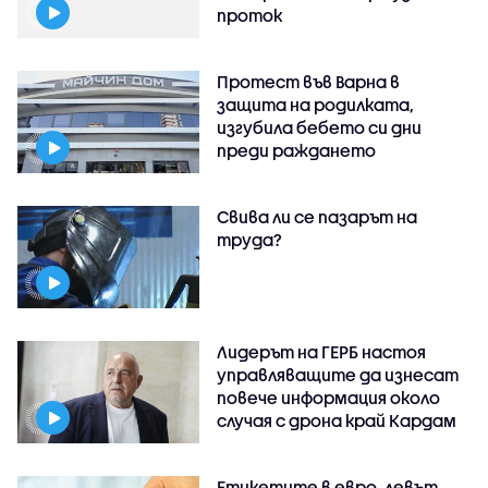
проток
Протест във Варна в
защита на родилката,
изгубила бебето си дни
преди раждането
Свива ли се пазарът на
труда?
Лидерът на ГЕРБ настоя
управляващите да изнесат
повече информация около
случая с дрона край Кардам
Етикетите в евро, левът