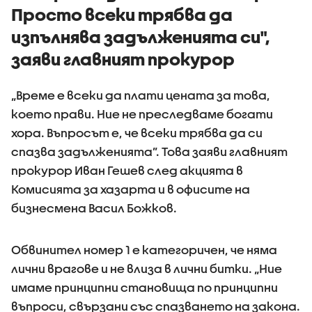
Просто всеки трябва да
изпълнява задълженията си",
заяви главният прокурор
„Време е всеки да плати цената за това,
което прави. Ние не преследваме богати
хора. Въпросът е, че всеки трябва да си
спазва задълженията”. Това заяви главният
прокурор Иван Гешев след акцията в
Комисията за хазарта и в офисите на
бизнесмена Васил Божков.
Обвинител номер 1 е категоричен, че няма
лични врагове и не влиза в лични битки. „Ние
имаме принципни становища по принципни
въпроси, свързани със спазването на закона.