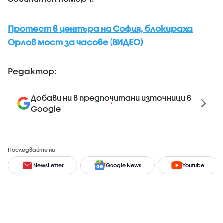
Протест в центъра на София, блокираха
Орлов мост за часове (ВИДЕО)
Редактор:
Добави ни в предпочитани източници в
Google
Последвайте ни
NewsLetter
Google News
Youtube