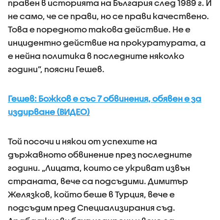
правен в историята на България след 1989 г. И
не само, че се прави, но се прави качествено.
Това е поредното такова действие. Не е
инцидентно действие на прокуратурата, а
е нейна политика в последните няколко
години”, поясни Гешев.
Гешев: Божков е със 7 обвинения, обявен е за
издирване (ВИДЕО)
Той посочи и някои от успехите на
държавното обвинение през последните
години. „Лицата, които се укриват извън
страната, вече са подсъдими. Димитър
Желязков, който беше в Турция, вече е
подсъдим пред Специализирания съд.