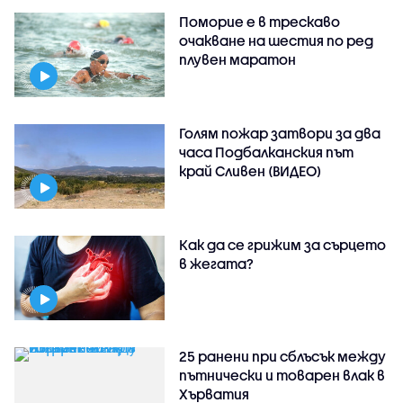
Поморие е в трескаво
очакване на шестия по ред
плувен маратон
Голям пожар затвори за два
часа Подбалканския път
край Сливен (ВИДЕО)
Как да се грижим за сърцето
в жегата?
25 ранени при сблъсък между
пътнически и товарен влак в
Хърватия