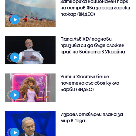
Затвориха национален парк
на остров Ява заради горски
пожар (ВИДЕО)
Папа Лъв XIV поднови
призива си да бъде сложен
край на войната в Украйна
Уитни Хюстън беше
почетена със своя кукла
Барби (ВИДЕО)
Израел отхвърли плана за
мир в Газа