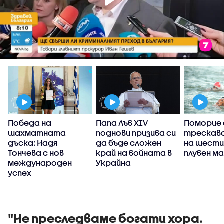
Победа на
Папа Лъв XIV
Поморие 
шахматната
поднови призива си
трескаво
,
дъска: Надя
да бъде сложен
на шести
Тончева с нов
край на войната в
плувен м
международен
Украйна
успех
"Не преследваме богати хора.