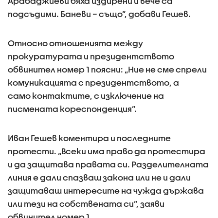
Арабаджиеви бяха издирени и вече са
подсъдими. Баневи – също”, добави Гешев.
Относно отношенията между
прокуратурата и президентството
обвинител номер 1 поясни: „Ние не сме спрели
комуникацията с президентството, а
само контактите, с изключение на
писмената кореспонденция”.
Иван Гешев коментира и последните
протести. „Всеки има право да протестира
и да защитава правата си. Разделителната
линия е дали спазваш закона или не и дали
защитаваш интересите на чужда държава
или тези на собствената си”, заяви
обвинител номер 1.