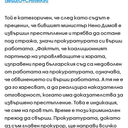
(ВИДЕО+СНИМКИ)
Той е категоричен, че след като съдът е
преценил, че бившият министър Нено Димов е
извършил престъпление и трябва да остане
под стража, значи прокуратурата си върши
работата. „Фактът, че коалиционният
партньор на управляващите и хората,
изправени пред българския съд са недоволен
от работата на прокуратурата, означава,
че обвинението си върши работата. А тя не е
да го харесват, а да реализира наказателна
отговорност, когато има доказателства за
извършено престъпление. Това е индикация,
че сме на прав път. Време е този криминален
преход да свърши. Прокуратурата, докато
аз съм главен прокурор, ще направи всичко