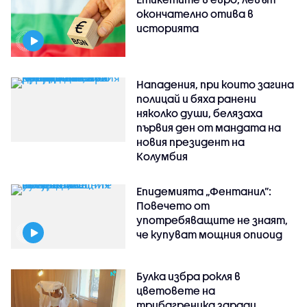
окончателно отива в
историята
Нападения, при които загина
полицай и бяха ранени
няколко души, белязаха
първия ден от мандата на
новия президент на
Колумбия
Епидемията „Фентанил”:
Повечето от
употребяващите не знаят,
че купуват мощния опиоид
Булка избра рокля в
цветовете на
трибагреника заради