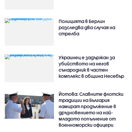
Полицията в Берлин
разследва два случая на
стрелба
Украинец е задържан за
убийството на негов
сънародник в частен
комплекс в община Несебър
Йотова: Славните флотски
традиции на България
намират продължение в
дръзновението на най-
младото попълнение от
военноморски офицери