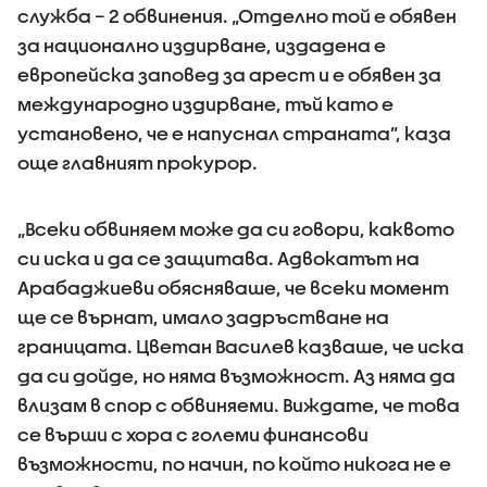
служба – 2 обвинения. „Отделно той е обявен
за национално издирване, издадена е
европейска заповед за арест и е обявен за
международно издирване, тъй като е
установено, че е напуснал страната”, каза
още главният прокурор.
„Всеки обвиняем може да си говори, каквото
си иска и да се защитава. Адвокатът на
Арабаджиеви обясняваше, че всеки момент
ще се върнат, имало задръстване на
границата. Цветан Василев казваше, че иска
да си дойде, но няма възможност. Аз няма да
влизам в спор с обвиняеми. Виждате, че това
се върши с хора с големи финансови
възможности, по начин, по който никога не е