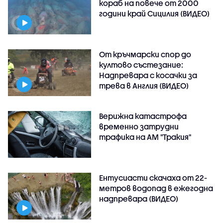
кораб на повече от 2000
години край Сицилия (ВИДЕО)
От кръчмарски спор до
култово състезание:
Надпревара с косачки за
трева в Англия (ВИДЕО)
Верижна катастрофа
временно затрудни
трафика на АМ "Тракия"
Ентусиасти скачаха от 22-
метров водопад в ежегодна
надпревара (ВИДЕО)