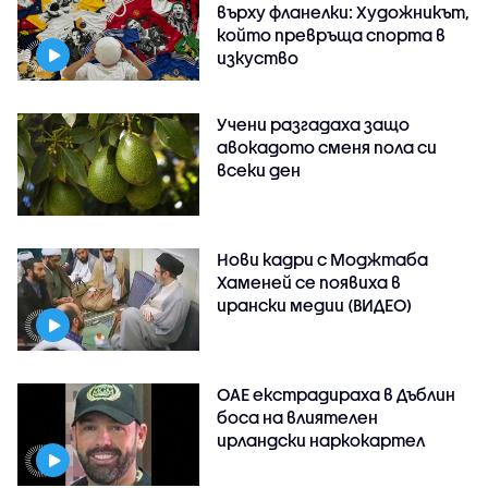
върху фланелки: Художникът,
който превръща спорта в
изкуство
Учени разгадаха защо
авокадото сменя пола си
всеки ден
Нови кадри с Моджтаба
Хаменей се появиха в
ирански медии (ВИДЕО)
ОАЕ екстрадираха в Дъблин
боса на влиятелен
ирландски наркокартел