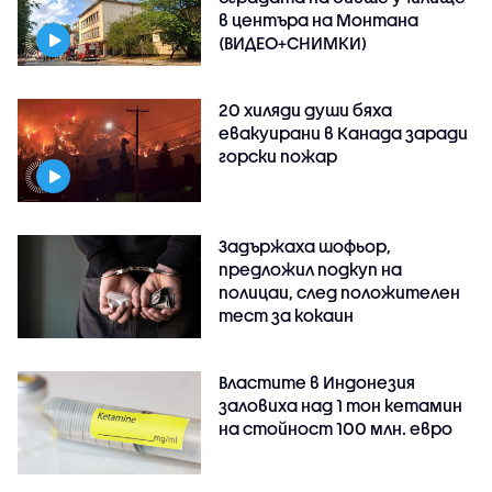
в центъра на Монтана
(ВИДЕО+СНИМКИ)
20 хиляди души бяха
евакуирани в Канада заради
горски пожар
Задържаха шофьор,
предложил подкуп на
полицаи, след положителен
тест за кокаин
Властите в Индонезия
заловиха над 1 тон кетамин
на стойност 100 млн. евро