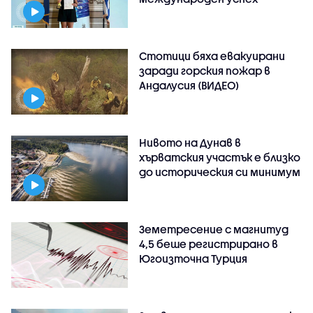
Стотици бяха евакуирани
заради горския пожар в
Андалусия (ВИДЕО)
Нивото на Дунав в
хърватския участък е близко
до историческия си минимум
Земетресение с магнитуд
4,5 беше регистрирано в
Югоизточна Турция