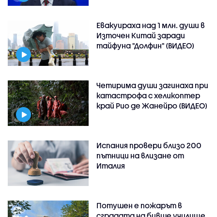
Евакуираха над 1 млн. души в
Източен Китай заради
тайфуна "Долфин" (ВИДЕО)
Четирима души загинаха при
катастрофа с хеликоптер
край Рио де Жанейро (ВИДЕО)
Испания провери близо 200
пътници на влизане от
Италия
Потушен е пожарът в
сградата на бивше училище