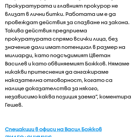
Прокуратурата и главният прокурор не
влизат в лични битки. Работата им е да
провеждат действия за спазване на закона.
Такива действия предприема
прокуратурата спрямо всички лица, без
значение дали имат потенциал в размер на
милиарди, като подсъдимият Цветан
Василев и като обвиняемият Божков. Нямаме
никакви притеснения да ангажираме
наказателна отговорност, когато са
налице доказателства за някого,
независимо каква позиция заема”, коментира
Гешев.
Спецакции в офиси на Васил Божков