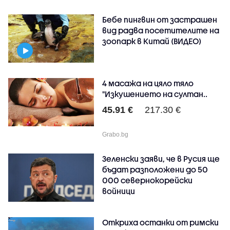
Бебе пингвин от застрашен
вид радва посетителите на
зоопарк в Китай (ВИДЕО)
4 масажа на цяло тяло
"Изкушението на султан..
45.91 €
217.30 €
Grabo.bg
Зеленски заяви, че в Русия ще
бъдат разположени до 50
000 севернокорейски
войници
Откриха останки от римски