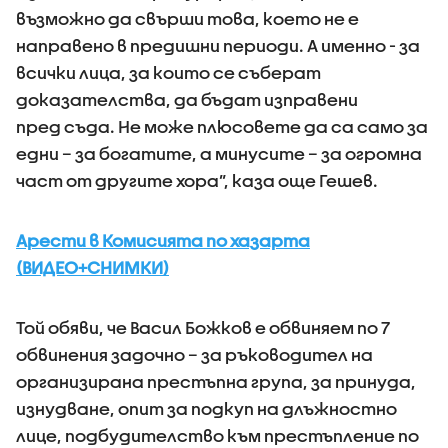
възможно да свърши това, което не е
направено в предишни периоди. А именно - за
всички лица, за които се съберат
доказателства, да бъдат изправени
пред съда. Не може плюсовете да са само за
едни – за богатите, а минусите – за огромна
част от другите хора”, каза още Гешев.
Арести в Комисията по хазарта
(ВИДЕО+СНИМКИ)
Той обяви, че Васил Божков е обвиняем по 7
обвинения задочно – за ръководител на
организирана престъпна група, за принуда,
изнудване, опит за подкуп на длъжностно
лице, подбудителство към престъпление по