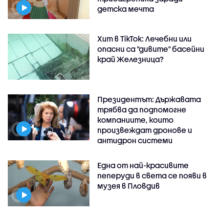
детска мечта
Хит в TikTok: Лечебни или
опасни са "дивите" басейни
край Железница?
Президентът: Държавата
трябва да подпомогне
компаниите, които
произвеждат дронове и
антидрон системи
Една от най-красивите
пеперуди в света се появи в
музея в Пловдив