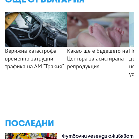
Верижна катастрофа
Какво ще е бъдещето на
Поб
временно затрудни
Центъра за асистирана
дъс
трафика на АМ "Тракия"
репродукция
нов
усп
ПОСЛЕДНИ
Футболни легенди оживяват