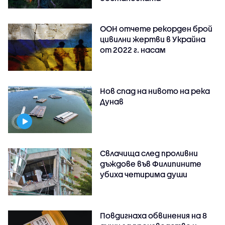
ООН отчете рекорден брой
цивилни жертви в Украйна
от 2022 г. насам
Нов спад на нивото на река
Дунав
Свлачища след проливни
дъждове във Филипините
убиха четирима души
Повдигнаха обвинения на 8