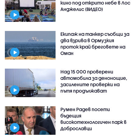
кино под открито небе в Лос
Анджелис (ВИДЕО)
Екипаж на танкер съобщи за
два взрива в Ормузкия
проток край бреговете на
Оман
Над 15 000 проверени
автомобила за денонощие,
засилените проверки на
пътя продължават
Румен Радев посети
бъдещия
високотехнологичен парк в
Доброславци