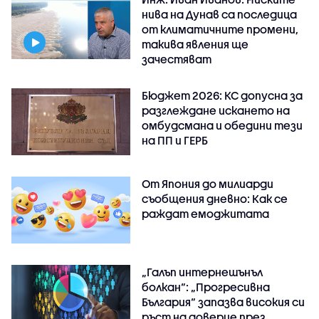
нива на Дунав са последица
от климатичните промени,
такива явления ще
зачестяват
Бюджет 2026: КС допусна за
разглеждане искането на
омбудсмана и обедини тези
на ПП и ГЕРБ
От Япония до милиарди
съобщения дневно: Как се
раждат емоджитата
„Галъп интернешънъл
болкан“: „Прогресивна
България“ запазва високия си
ръст на доверие през