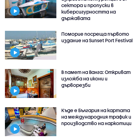
сектора и пропуски в
киберсигурността на
държавата
Поморие посреща първото
издание на Sunset Port Festival
В памет на Ванга: Откриват
изложба на икони и
дърворезби
Къде е България на картата
на международния трафик и
производство на наркотици