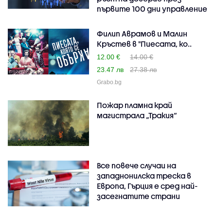
първите 100 дни управление
Филип Аврамов и Малин
Кръстев в "Пиесата, ко..
12.00 €
14.00 €
23.47 лв
27.38 лв
Grabo.bg
Пожар пламна край
магистрала „Тракия“
Все повече случаи на
западнонилска треска в
Европа, Гърция е сред най-
засегнатите страни