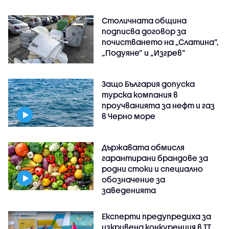
Столичната община
подписва договор за
почистването на „Слатина”,
„Подуяне” и „Изгрев”
Защо България допуска
турска компания в
проучванията за нефт и газ
в Черно море
Държавата обмисля
гарантирани брандове за
родни стоки и специално
обозначение за
заведенията
Експерти предупредиха за
изкривена конкуренция в IT