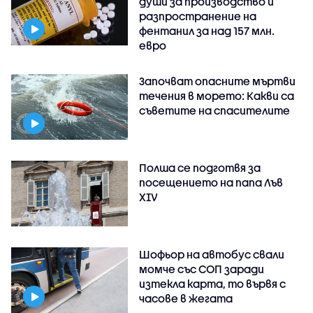
души за производство и
разпространение на
фентанил за над 157 млн.
евро
Започват опасните мъртви
течения в морето: Какви са
съветите на спасителите
Полша се подготвя за
посещението на папа Лъв
XIV
Шофьор на автобус свали
момче със СОП заради
изтекла карта, то вървя с
часове в жегата