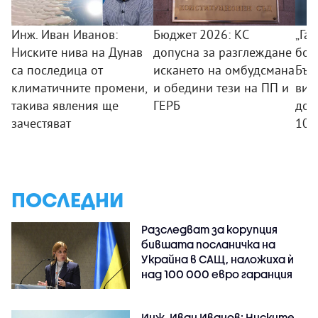
Инж. Иван Иванов:
Бюджет 2026: КС
„Га
Ниските нива на Дунав
допусна за разглеждане
бол
са последица от
искането на омбудсмана
Бъл
климатичните промени,
и обедини тези на ПП и
вис
такива явления ще
ГЕРБ
дов
зачестяват
100
ПОСЛЕДНИ
Разследват за корупция
бившата посланичка на
Украйна в САЩ, наложиха ѝ
над 100 000 евро гаранция
Инж. Иван Иванов: Ниските