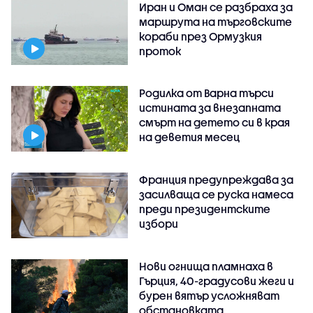
Иран и Оман се разбраха за
маршрута на търговските
кораби през Ормузкия
проток
Родилка от Варна търси
истината за внезапната
смърт на детето си в края
на деветия месец
Франция предупреждава за
засилваща се руска намеса
преди президентските
избори
Нови огнища пламнаха в
Гърция, 40-градусови жеги и
бурен вятър усложняват
обстановката