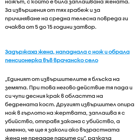
ножът, с който е била заплашвана жената.
За извършения от тях грабеж и за
причиняване на средна телесна повреда ги
очаква от 5 до 15 години затвор.
Задържаха жена, нападнала с нож и обрала
пенсионерка във врачанско село
„Единият от извършителите я блъска на
земята. При това негово действие тя пада и
си чупи десния крак в областта на
бедрената кост. Другият извършител опира
нож в гърлото на жертвата, заплашва я с
убийство, отправя закана с убийство, а
именно, че ще я заколи ако възрастната
жена не предаде парите си”, разказа