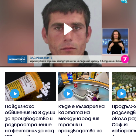
Повдигнаха
Къде е България на
Продълж
обвинения на 8 души
картата на
разслед
за производство и
международния
около ра
та
разпространение
трафик и
София
с
на фентанил за над
производство на
лаборато