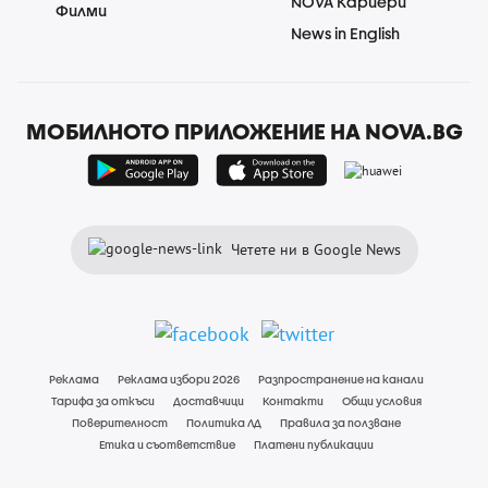
NOVA Кариери
Филми
News in English
МОБИЛНОТО ПРИЛОЖЕНИЕ НА NOVA.BG
Четете ни в Google News
Реклама
Реклама избори 2026
Разпространение на канали
Тарифа за откъси
Доставчици
Контакти
Общи условия
Поверителност
Политика ЛД
Правила за ползване
Етика и съответствие
Платени публикации