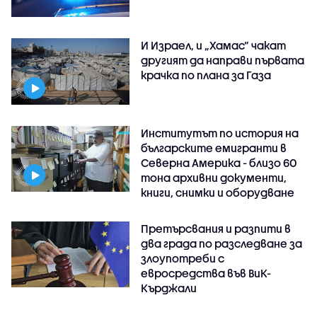
И Израел, и „Хамас“ чакат
другият да направи първата
крачка по плана за Газа
Институтът по история на
българските емигранти в
Северна Америка - близо 60
тона архивни документи,
книги, снимки и оборудване
Претърсвания и разпити в
два града по разследване за
злоупотреби с
евросредства във ВиК-
Кърджали