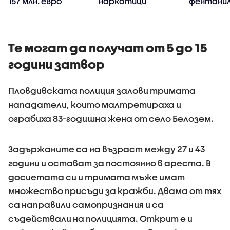
0
157 млн. евро
наркотици
фентани
Те могат да получат от 5 до 15
години затвор
Пловдивската полиция залови тримата
нападатели, които малтретираха и
ограбиха 83-годишна жена от село Белозем.
Задържаните са на възраст между 27 и 43
години и остават за постоянно в ареста. В
досиетата си и тримата мъже имат
множество присъди за кражби. Двама от тях
са направили самопризнания и са
съдействали на полицията. Открит е и