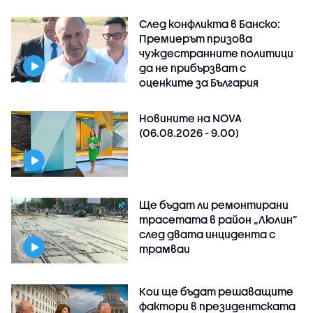
След конфликта в Банско:
Премиерът призова
чуждестранните политици
да не прибързват с
оценките за България
Новините на NOVA
(06.08.2026 - 9.00)
Ще бъдат ли ремонтирани
трасетата в район „Люлин”
след двата инцидента с
трамваи
Кои ще бъдат решаващите
фактори в президентската