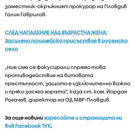
заместник-окръжният прокурор на Пловдив
Галин Гаврилов.
СЛЕД НАПАДЕНИЕ НАД ВЪЗРАСТНА ЖЕНА:
Засилено полицейско присъствие в русенско
село
„Ние сме се фокусирали спрямо това
противодействие на битовата
престъпност, защото е изключително важно
и пряко засяга хората”, каза ст. ком. Йордан
Рогачев, директор на ОД МВР-Пловдив.
За още новини
харесайте и страницата ни
във Facebook ТУК
.