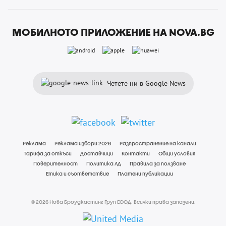
МОБИЛНОТО ПРИЛОЖЕНИЕ НА NOVA.BG
Четете ни в Google News
Реклама
Реклама избори 2026
Разпространение на канали
Тарифа за откъси
Доставчици
Контакти
Общи условия
Поверителност
Политика ЛД
Правила за ползване
Етика и съответствие
Платени публикации
© 2026 Нова Броудкастинг Груп ЕООД. Всички права запазени.