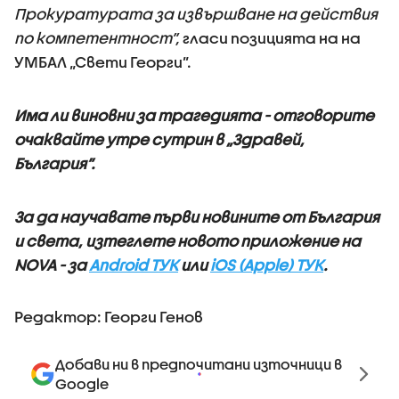
Прокуратурата за извършване на действия
по компетентност”,
гласи позицията на на
УМБАЛ „Свети Георги”.
Има ли виновни за трагедията - отговорите
очаквайте утре сутрин в „Здравей,
България”.
За да научавате първи новините от България
и света, изтеглете новото приложение на
NOVA - за
Android ТУК
или
iOS (Apple) ТУК
.
Редактор: Георги Генов
Добави ни в предпочитани източници в
Google