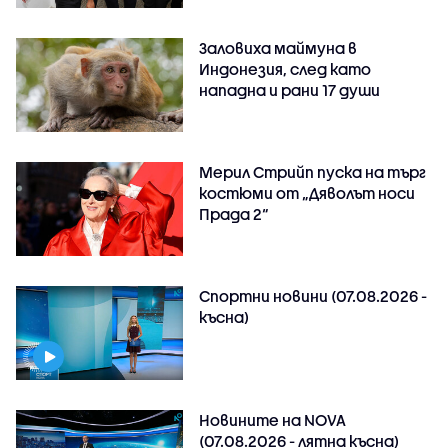
Заловиха маймуна в
Индонезия, след като
нападна и рани 17 души
Мерил Стрийп пуска на търг
костюми от „Дяволът носи
Прада 2“
Спортни новини (07.08.2026 -
късна)
Новините на NOVA
(07.08.2026 - лятна късна)