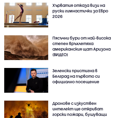
Хърватия отказа визи на
руски гимнастички за Евро
2026
Пясъчни бури от най-висока
степен връхлетяха
американския щат Аризона
(ВИДЕО)
Зеленски пристигна в
Белград на първото си
официално посещение
Дронове с изкуствен
интелект ще откриват
горски пожари, бушуващи