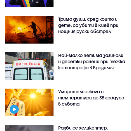
Трима души, сред които и
дете, са убити в Киев при
нощния руски обстрел
Най-малко петима загинали
и десетки ранени при тежка
катастрофа в Бразилия
Уморителна жега с
температури до 38 градуса
в събота
Разби се хеликоптер,