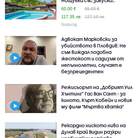
Нощувка със закуска..
60.00 €
65.00 €
117.35 лв
127.13 лв
Grabo.bg
Адвокат Марковски за
убийството в Пловдив: Не
съм виждал подобна
жестокост и садизъм от
непълнолетни, случаят е
безпрецедентен
Режисьорът на „Добрият Уил
Хънтинг“ Гас Ван Сант - за
киното, Кърт Кобейн и новия
му филм "Мъртва хватка"
Рекордно ниското ниво на
Дунав край Видин разкри