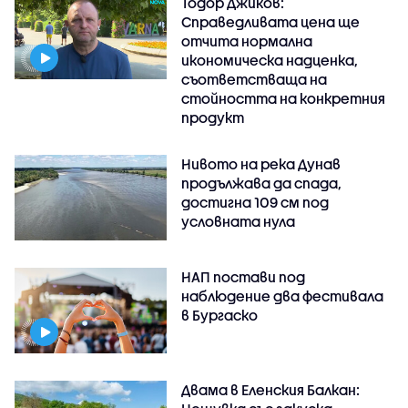
Тодор Джиков:
Справедливата цена ще
отчита нормална
икономическа надценка,
съответстваща на
стойността на конкретния
продукт
Нивото на река Дунав
продължава да спада,
достигна 109 см под
условната нула
НАП постави под
наблюдение два фестивала
в Бургаско
Двама в Еленския Балкан: