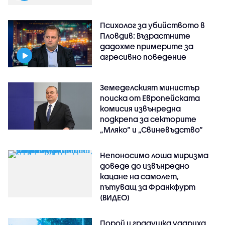
Психолог за убийството в
Пловдив: Възрастните
дадохме примерите за
агресивно поведение
Земеделският министър
поиска от Европейската
комисия извънредна
подкрепа за секторите
„Мляко“ и „Свиневъдство“
Непоносимо лоша миризма
доведе до извънредно
кацане на самолет,
пътуващ за Франкфурт
(ВИДЕО)
Порой и градушка удариха