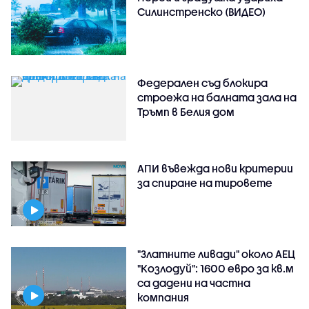
Силинстренско (ВИДЕО)
Федерален съд блокира
строежа на балната зала на
Тръмп в Белия дом
АПИ въвежда нови критерии
за спиране на тировете
"Златните ливади" около АЕЦ
"Козлодуй": 1600 евро за кв.м
са дадени на частна
компания