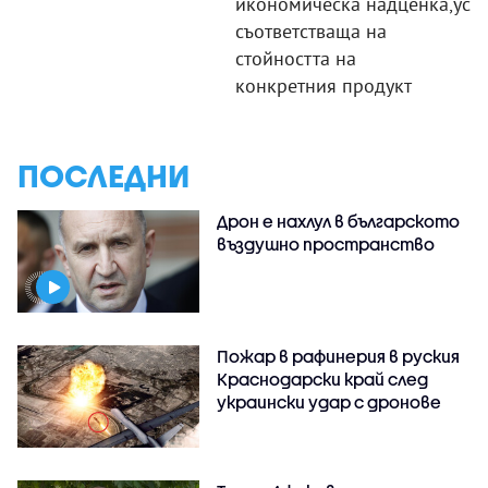
икономическа надценка,
усл
съответстваща на
стойността на
конкретния продукт
ПОСЛЕДНИ
Дрон е нахлул в българското
въздушно пространство
Пожар в рафинерия в руския
Краснодарски край след
украински удар с дронове