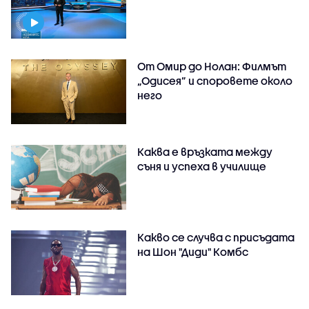
От Омир до Нолан: Филмът
„Одисея” и споровете около
него
Каква е връзката между
съня и успеха в училище
Какво се случва с присъдата
на Шон "Диди" Комбс