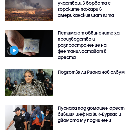
участващ в борбата с
горските пожари в
американския щат Юта
Петима от обвинените за
производство и
разпространение на
фентанил остават в
ареста
Подготвя ли Риана нов албум
Пуснаха под домашен арест
бившия шеф на ВиК-Бургас и
двамата му подчинени