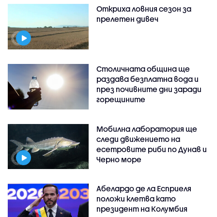
Откриха ловния сезон за
прелетен дивеч
Столичната община ще
раздава безплатна вода и
през почивните дни заради
горещините
Мобилна лаборатория ще
следи движението на
есетровите риби по Дунав и
Черно море
Абелардо де ла Есприеля
положи клетва като
президент на Колумбия