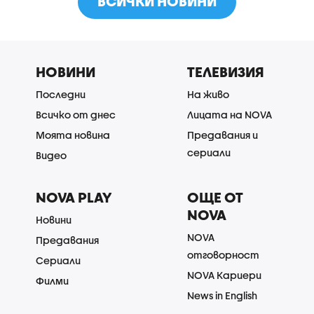
ВСИЧКИ НОВИНИ
НОВИНИ
ТЕЛЕВИЗИЯ
Последни
На живо
Всичко от днес
Лицата на NOVA
Моята новина
Предавания и
сериали
Видео
NOVA PLAY
ОЩЕ ОТ
NOVA
Новини
NOVA
Предавания
отговорност
Сериали
NOVA Кариери
Филми
News in English