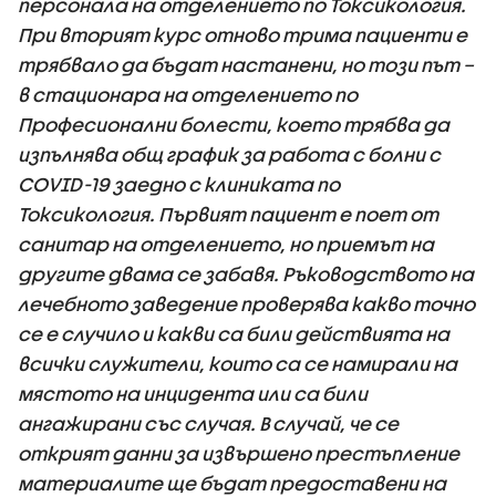
персонала на отделението по Токсикология.
При вторият курс отново трима пациенти е
трябвало да бъдат настанени, но този път –
в стационара на отделението по
Професионални болести, което трябва да
изпълнява общ график за работа с болни с
COVID-19 заедно с клиниката по
Токсикология. Първият пациент е поет от
санитар на отделението, но приемът на
другите двама се забавя. Ръководството на
лечебното заведение проверява какво точно
се е случило и какви са били действията на
всички служители, които са се намирали на
мястото на инцидента или са били
ангажирани със случая. В случай, че се
открият данни за извършено престъпление
материалите ще бъдат предоставени на