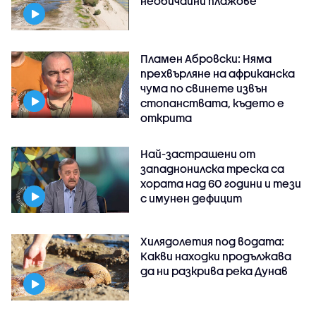
необичайни плажове
Пламен Абровски: Няма
прехвърляне на африканска
чума по свинете извън
стопанствата, където е
открита
Най-застрашени от
западнонилска треска са
хората над 60 години и тези
с имунен дефицит
Хилядолетия под водата:
Какви находки продължава
да ни разкрива река Дунав