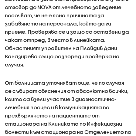
отговор до NOVA от лечебното заведение
посочват, че не е ясна причината за
забавянето на персонала, който да ги
приеме. Проверява се и защо са оставени да
чакат отпред, вместо в линейката.
Областният управител на Пловдив Дани
Каназирева също разпореди проверка на
случая.
От болницата уточняват още, че по случая
се събират обяснения от абсолютно всички,
които са взели участие в диагностично-
лечебния процес и в комуникацията по
прехвърлянето на пациентите от
стационара на Клиниката по Инфекциозни
болести към стационара на Отделението по