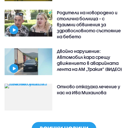
Родители на новородено и
столична болница – с
взаимни обвинения за
здравословното състояние
на бебето
Двойно нарушение:
Автомобил кара срещу
движението в аварийната
лента на АМ „Тракия” (ВИДЕО)
Отново отказаха лечение у
нас на Ива Михаилова