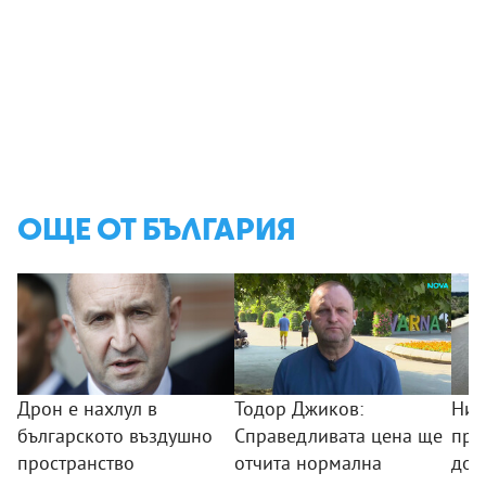
ОЩЕ ОТ БЪЛГАРИЯ
Дрон е нахлул в
Тодор Джиков:
Нив
българското въздушно
Справедливата цена ще
про
пространство
отчита нормална
дос