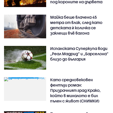
под короните на дървета
Майка беше влачена 45
метра от влак, след като
детската ѝ количка се
заклещи във вагона
Испанската Суперкупа води
„Реал Мадрид“ и „Барселона“
близо до България
Като средновековен
фентъзи роман:
Призрачният град Крако,
който в миналото е бил
пълен с живот (СНИМКИ)