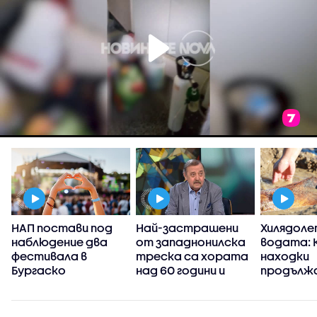
НАП постави под
Най-застрашени
Хилядоле
наблюдение два
от западнонилска
водата: 
фестивала в
треска са хората
находки
Бургаско
над 60 години и
продължа
тези с имунен
разкрива
дефицит
Дунав