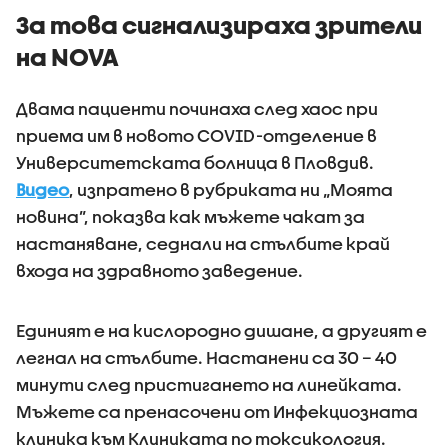
За това сигнализираха зрители
на NOVA
Двама пациенти починаха след хаос при
приема им в новото COVID-отделение в
Университетската болница в Пловдив.
Видео
, изпратено в рубриката ни „Моята
новина”, показва как мъжете чакат за
настаняване, седнали на стълбите край
входа на здравното заведение.
Единият е на кислородно дишане, а другият е
легнал на стълбите. Настанени са 30 – 40
минути след пристигането на линейката.
Мъжете са пренасочени от Инфекциозната
клиника към Клиниката по токсикология.