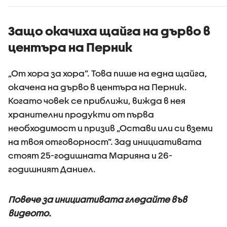
Защо окачиха щайга на дърво в
центъра на Перник
„От хора за хора”. Това пише на една щайга,
окачена на дърво в центъра на Перник.
Когато човек се приближи, вижда в нея
хранителни продукти от първа
необходимост и призив „Остави или си вземи
на твоя отговорност”. Зад инициативата
стоят 25-годишната Марияна и 26-
годишният Даниел.
Повече за инициативата гледайте във
видеото.