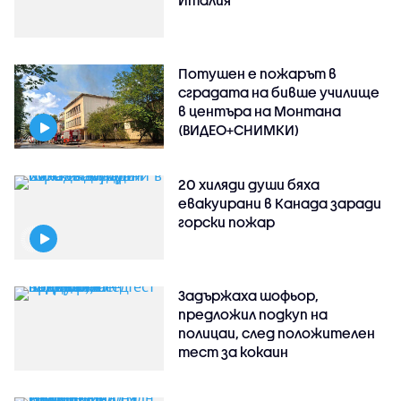
Италия
Потушен е пожарът в
сградата на бивше училище
в центъра на Монтана
(ВИДЕО+СНИМКИ)
20 хиляди души бяха
евакуирани в Канада заради
горски пожар
Задържаха шофьор,
предложил подкуп на
полицаи, след положителен
тест за кокаин