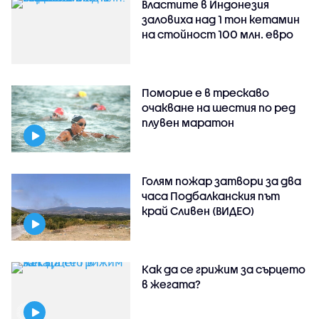
Властите в Индонезия
заловиха над 1 тон кетамин
на стойност 100 млн. евро
Поморие е в трескаво
очакване на шестия по ред
плувен маратон
Голям пожар затвори за два
часа Подбалканския път
край Сливен (ВИДЕО)
Как да се грижим за сърцето
в жегата?