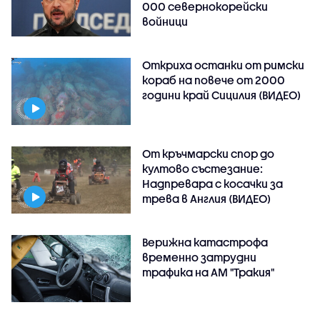
000 севернокорейски
войници
Откриха останки от римски
кораб на повече от 2000
години край Сицилия (ВИДЕО)
От кръчмарски спор до
култово състезание:
Надпревара с косачки за
трева в Англия (ВИДЕО)
Верижна катастрофа
временно затрудни
трафика на АМ "Тракия"