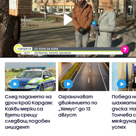
След падането на
Ограничават
Победа н
дрон край Кардам:
движението по
шахмат
е
Какви мерки са
„Хемус“ до 13
дъска: Н
взети срещу
август
Тончева с
следващ подобен
междуна
инцидент
успех