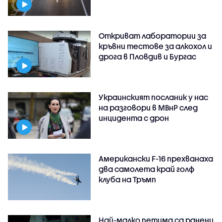
Откриват лаборатории за
кръвни тестове за алкохол и
дрога в Пловдив и Бургас
Украинският посланик у нас
на разговори в МВнР след
инцидента с дрон
Американски F-16 прехванаха
два самолета край голф
клуба на Тръмп
Най-малко петима са ранени