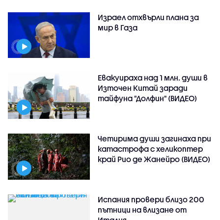
Израел отхвърли плана за
мир в Газа
Евакуираха над 1 млн. души в
Източен Китай заради
тайфуна "Долфин" (ВИДЕО)
Четирима души загинаха при
катастрофа с хеликоптер
край Рио де Жанейро (ВИДЕО)
Испания провери близо 200
пътници на влизане от