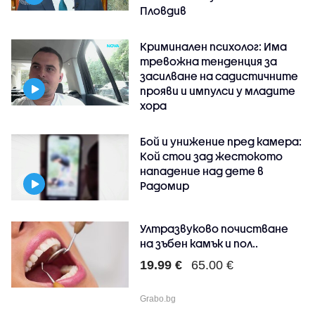
Пловдив
Криминален психолог: Има
тревожна тенденция за
засилване на садистичните
прояви и импулси у младите
хора
Бой и унижение пред камера:
Кой стои зад жестокото
нападение над дете в
Радомир
Ултразвуково почистване
на зъбен камък и пол..
19.99 €
65.00 €
Grabo.bg