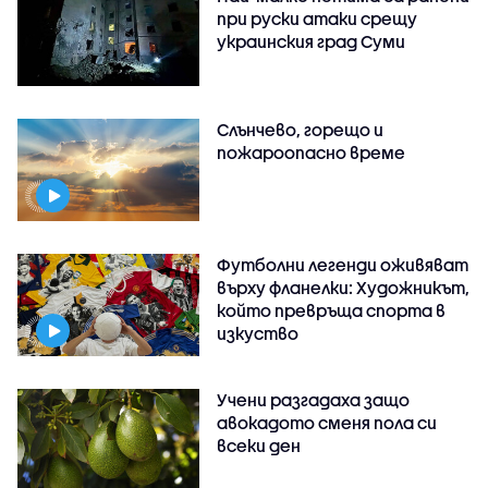
при руски атаки срещу
украинския град Суми
Слънчево, горещо и
пожароопасно време
Футболни легенди оживяват
върху фланелки: Художникът,
който превръща спорта в
изкуство
Учени разгадаха защо
авокадото сменя пола си
всеки ден