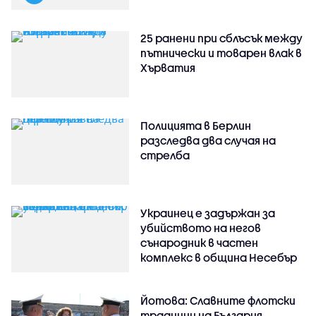
25 ранени при сблъсък между
пътнически и товарен влак в
Хърватия
Полицията в Берлин
разследва два случая на
стрелба
Украинец е задържан за
убийството на негов
сънародник в частен
комплекс в община Несебър
Йотова: Славните флотски
традиции на България