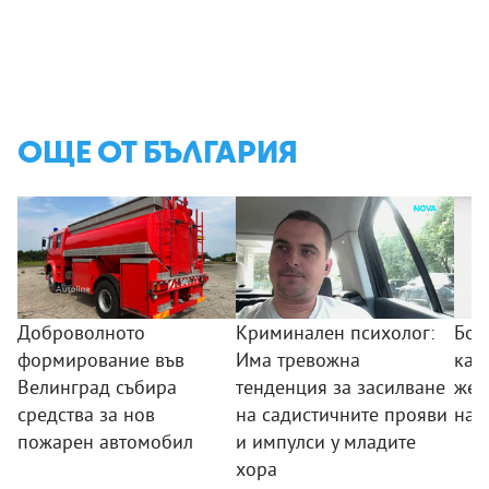
ОЩЕ ОТ БЪЛГАРИЯ
Доброволното
Криминален психолог:
Бой
формирование във
Има тревожна
кам
Велинград събира
тенденция за засилване
жес
средства за нов
на садистичните прояви
над
пожарен автомобил
и импулси у младите
хора