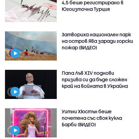
4,5 беше регистрирано в
Югоизточна Турция
Затвориха национален парк
на остров Ява заради горски
пожар (ВИДЕО)
Папа Лъв XIV поднови
призива си да бъде сложен
край на войната в Украйна
Уитни Хюстън беше
почетена със своя кукла
Барби (ВИДЕО)