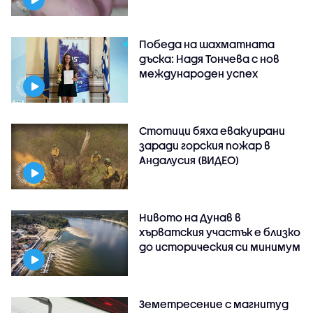
Победа на шахматната
дъска: Надя Тончева с нов
международен успех
Стотици бяха евакуирани
заради горския пожар в
Андалусия (ВИДЕО)
Нивото на Дунав в
хърватския участък е близко
до историческия си минимум
Земетресение с магнитуд