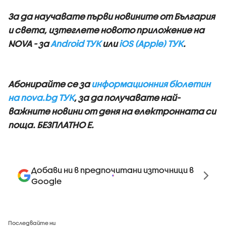
За да научавате първи новините от България
и света, изтеглете новото приложение на
NOVA - за
Android ТУК
или
iOS (Apple) ТУК
.
Абонирайте се за
информационния бюлетин
на nova.bg ТУК
, за да получавате най-
важните новини от деня на електронната си
поща. БЕЗПЛАТНО Е.
Добави ни в предпочитани източници в
Google
Последвайте ни