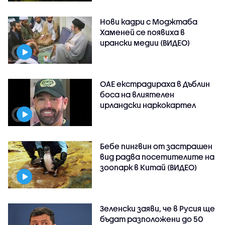
Нови кадри с Моджтаба
Хаменей се появиха в
ирански медии (ВИДЕО)
ОАЕ екстрадираха в Дъблин
боса на влиятелен
ирландски наркокартел
Бебе пингвин от застрашен
вид радва посетителите на
зоопарк в Китай (ВИДЕО)
Зеленски заяви, че в Русия ще
бъдат разположени до 50