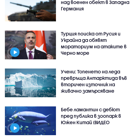
над военен обект в Западна
Германия
Турция поиска от Русия и
Украйна да обявят
мораториум на атаките в
Черно море
Учени: Топенето на леда
превръща Антарктида във
вторичен източник на
живачно замърсяване
Бебе ламантин с дебют
пред публика в зоопарк в
Южен Китай (ВИДЕО