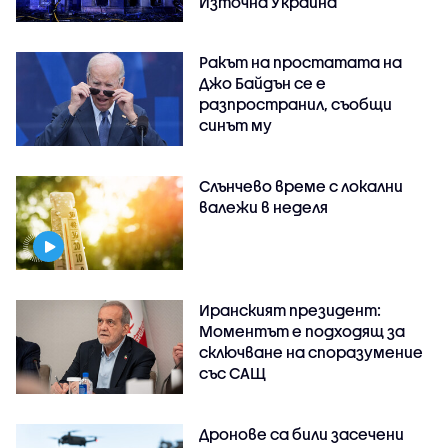
Източна Украйна
Ракът на простатата на
Джо Байдън се е
разпространил, съобщи
синът му
Слънчево време с локални
валежи в неделя
Иранският президент:
Моментът е подходящ за
сключване на споразумение
със САЩ
Дронове са били засечени