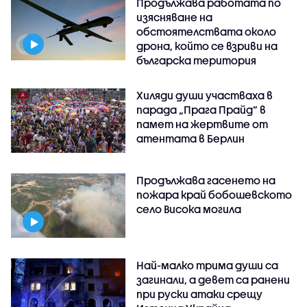
Продължава работата по
изясняване на
обстоятелствата около
дрона, който се взриви на
българска територия
Хиляди души участваха в
парада „Прага Прайд“ в
памет на жертвите от
атентата в Берлин
Продължава гасенето на
пожара край бобошевското
село Висока могила
Най-малко трима души са
загинали, а девет са ранени
при руски атаки срещу