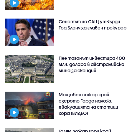
Сенатът на САЩ утвърди
Тод Бланч за главен прокурор
Пентагонът инвестира 400
млн. долара в австралийска
мина за скандий
Мащабен пожар край
езерото Гарда наложи
евакуацията на стотици
хора (ВИДЕО)
Голям пожар гори край