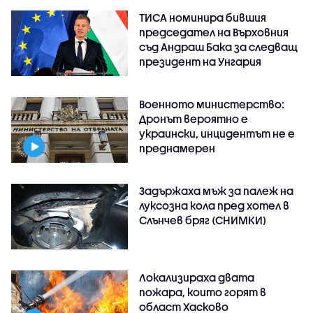
ТИСА номинира бившия
председател на Върховния
съд Андраш Бака за следващ
президент на Унгария
Военното министерство:
Дронът вероятно е
украински, инцидентът не е
преднамерен
Задържаха мъж за палеж на
луксозна кола пред хотел в
Слънчев бряг (СНИМКИ)
Локализираха двата
пожара, които горят в
област Хасково