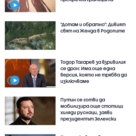
"Дотам и обратно": Дивият
свят на Женда в Родопите
Тодор Тагарев за взривилия
се дрон: Има още една
версия, която не трябва да
изключваме
Путин се готви да
мобилизира още стотици
хиляди руснаци, заяви
президентът Зеленски