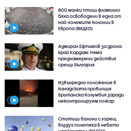
600 малки птици фламинго
бяха освободени в една от
най-големите колонии в
Европа (ВИДЕО)
Адмирал Ефтимов за дрона
край Кардам: Няма
преднамерени действия
срещу България
Извънредно положение в
канадската провинция
Британска Колумбия заради
неконтролируем пожар
Стотици балони с горещ
въздух полетяха в небето