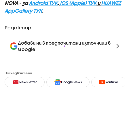
NOVA - за
Android ТУК
,
iOS (Apple) ТУК
и
HUAWEI
AppGallery ТУК
.
Редактор:
Добави ни в предпочитани източници в
Google
Последвайте ни
NewsLetter
Google News
Youtube