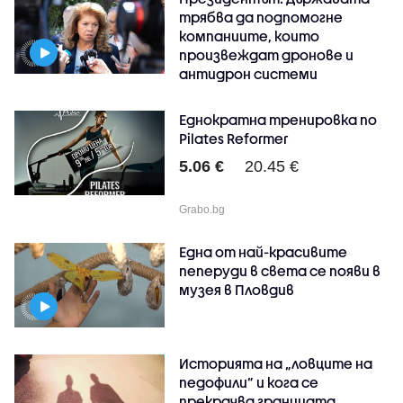
трябва да подпомогне
компаниите, които
произвеждат дронове и
антидрон системи
Еднократна тренировка по
Pilates Reformer
5.06 €
20.45 €
Grabo.bg
Една от най-красивите
пеперуди в света се появи в
музея в Пловдив
Историята на „ловците на
педофили” и кога се
прекрачва границата