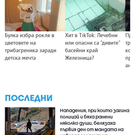
Булка избра рокля в
Хит в TikTok: Лечебни
Пре
цветовете на
или опасни са "дивите"
тря
трибагреника заради
басейни край
ком
детска мечта
Железница?
про
ант
ПОСЛЕДНИ
Нападения, при които загина
полицай и бяха ранени
няколко души, белязаха
първия ден от мандата на