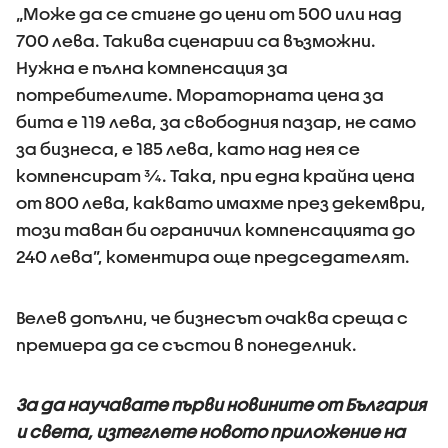
„Може да се стигне до цени от 500 или над
700 лева. Такива сценарии са възможни.
Нужна е пълна компенсация за
потребителите. Мораторната цена за
бита е 119 лева, за свободния пазар, не само
за бизнеса, е 185 лева, като над нея се
компенсират ¾. Така, при една крайна цена
от 800 лева, каквато имахме през декември,
този таван би ограничил компенсацията до
240 лева”, коментира още председателят.
Велев допълни, че бизнесът очаква среща с
премиера да се състои в понеделник.
За да научавате първи новините от България
и света, изтеглете новото приложение на