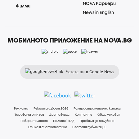
NOVA Кариери
Филми
News in English
МОБИЛНОТО ПРИЛОЖЕНИЕ НА NOVA.BG
Четете ни в Google News
Реклама
Реклама избори 2026
Разпространение на канали
Тарифа за откъси
Доставчици
Контакти
Общи условия
Поверителност
Политика ЛД
Правила за ползване
Етика и съответствие
Платени публикации