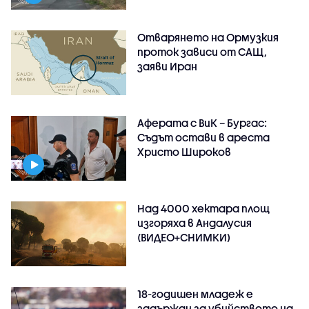
Отварянето на Ормузкия
проток зависи от САЩ,
заяви Иран
Аферата с ВиК – Бургас:
Съдът остави в ареста
Христо Широков
Над 4000 хектара площ
изгоряха в Андалусия
(ВИДЕО+СНИМКИ)
18-годишен младеж е
задържан за убийството на