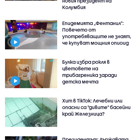
новия президент на
Колумбия
Епидемията „Фентанил”:
Повечето от
употребяващите не знаят,
че купуват мощния опиоид
Булка избра рокля в
цветовете на
трибагреника заради
детска мечта
Хит в TikTok: Лечебни или
опасни са "дивите" басейни
край Железница?
Президентът: Държавата