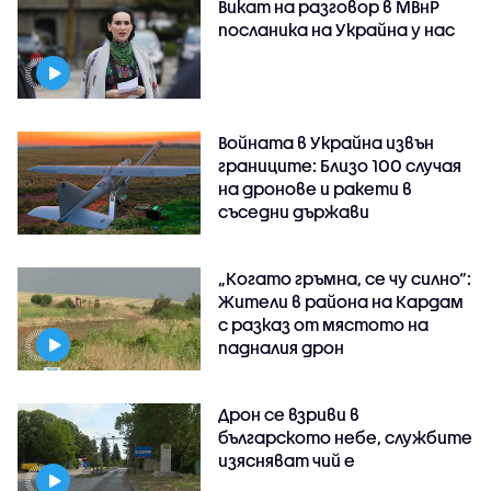
Викат на разговор в МВнР
посланика на Украйна у нас
Войната в Украйна извън
границите: Близо 100 случая
на дронове и ракети в
съседни държави
„Когато гръмна, се чу силно“:
Жители в района на Кардам
с разказ от мястото на
падналия дрон
Дрон се взриви в
българското небе, службите
изясняват чий е