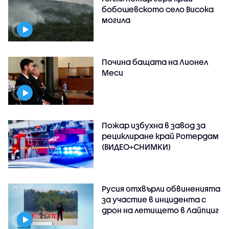
бобошевското село Висока
могила
Почина бащата на Лионел
Меси
Пожар избухна в завод за
рециклиране край Ротердам
(ВИДЕО+СНИМКИ)
Русия отхвърли обвиненията
за участие в инцидента с
дрон на летището в Лайпциг