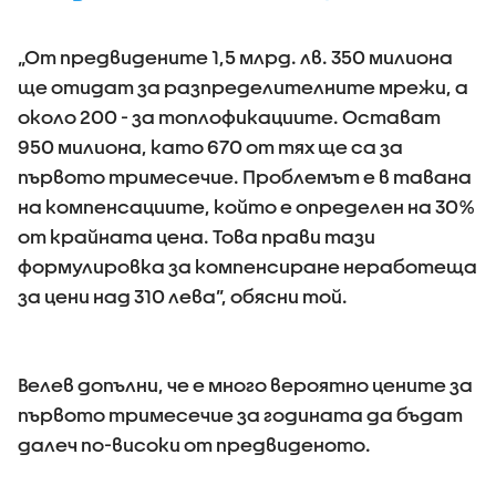
„От предвидените 1,5 млрд. лв. 350 милиона
ще отидат за разпределителните мрежи, а
около 200 - за топлофикациите. Остават
950 милиона, като 670 от тях ще са за
първото тримесечие. Проблемът е в тавана
на компенсациите, който е определен на 30%
от крайната цена. Това прави тази
формулировка за компенсиране неработеща
за цени над 310 лева”, обясни той.
Велев допълни, че е много вероятно цените за
първото тримесечие за годината да бъдат
далеч по-високи от предвиденото.