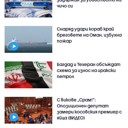
чичо си
Снаряд удари кораб край
бреговете на Оман, избухна
пожар
Багдад и Техеран обсъждат
схема за износ на иракски
петрол
С викове „Срам!“:
Опозиционен депутат
замери косовския премиер с
яйца (ВИДЕО)