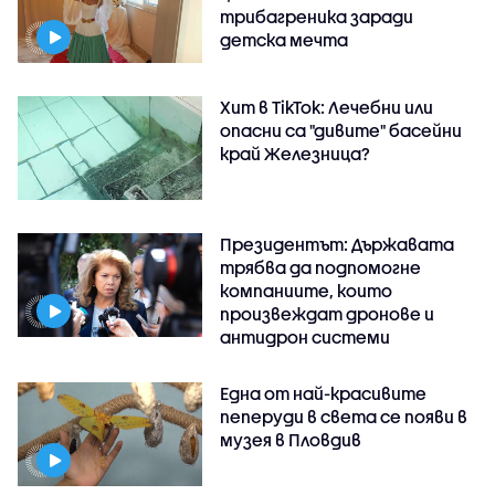
трибагреника заради
детска мечта
Хит в TikTok: Лечебни или
опасни са "дивите" басейни
край Железница?
Президентът: Държавата
трябва да подпомогне
компаниите, които
произвеждат дронове и
антидрон системи
Една от най-красивите
пеперуди в света се появи в
музея в Пловдив