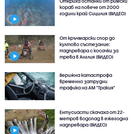
Откриха останки от римски
кораб на повече от 2000
години край Сицилия (ВИДЕО)
От кръчмарски спор до
култово състезание:
Надпревара с косачки за
трева в Англия (ВИДЕО)
Верижна катастрофа
временно затрудни
трафика на АМ "Тракия"
Ентусиасти скачаха от 22-
метров водопад в ежегодна
надпревара (ВИДЕО)