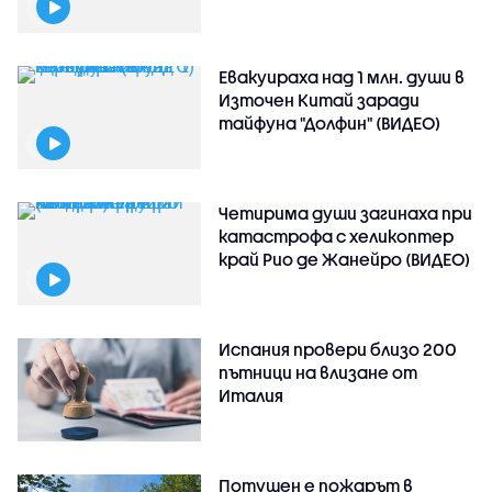
Евакуираха над 1 млн. души в
Източен Китай заради
тайфуна "Долфин" (ВИДЕО)
Четирима души загинаха при
катастрофа с хеликоптер
край Рио де Жанейро (ВИДЕО)
Испания провери близо 200
пътници на влизане от
Италия
Потушен е пожарът в