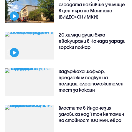
сградата на бивше училище
в центъра на Монтана
(ВИДЕО+СНИМКИ)
20 хиляди души бяха
евакуирани в Канада заради
горски пожар
Задържаха шофьор,
предложил подкуп на
полицаи, след положителен
тест за кокаин
Властите в Индонезия
заловиха над 1 тон кетамин
на стойност 100 млн. евро