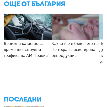
ОЩЕ ОТ БЪЛГАРИЯ
Верижна катастрофа
Какво ще е бъдещето на
Поб
временно затрудни
Центъра за асистирана
дъс
трафика на АМ "Тракия"
репродукция
нов
усп
ПОСЛЕДНИ