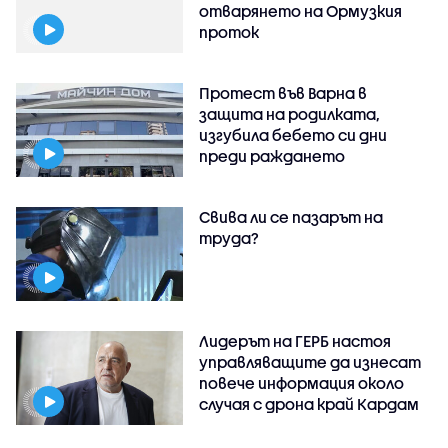
отварянето на Ормузкия
проток
Протест във Варна в
защита на родилката,
изгубила бебето си дни
преди раждането
Свива ли се пазарът на
труда?
Лидерът на ГЕРБ настоя
управляващите да изнесат
повече информация около
случая с дрона край Кардам