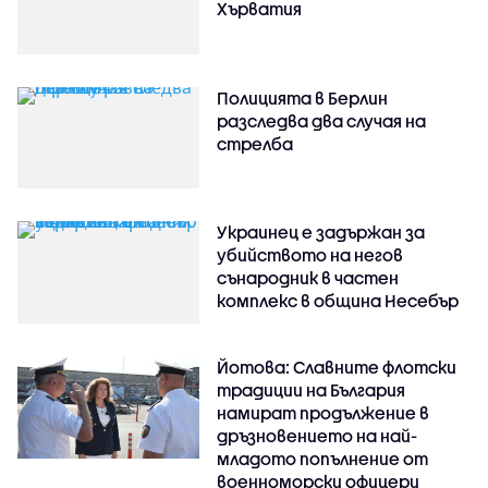
Хърватия
Полицията в Берлин
разследва два случая на
стрелба
Украинец е задържан за
убийството на негов
сънародник в частен
комплекс в община Несебър
Йотова: Славните флотски
традиции на България
намират продължение в
дръзновението на най-
младото попълнение от
военноморски офицери