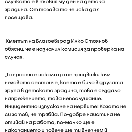
случката е в първия му ден на детска
градина. От тогава то не иска да я
посещава.
Кметът на Благоевград Илко Стоянов
обясни, че е назначил комисия за проверка на
случая.
„То просто е искало да се придвижи към
неговото сестриче, което е било в другата
група в детската градина, това е създало
напрежението, това непослушание.
Инцидентно изпускане на нервите! Когато не
си готов, не трябва. По-добре наистина не
отивай на работа, по-малко ще е
наказанието и повече ще ти влезнем в