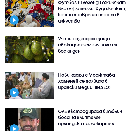
Футболни легенди оживяват
върху фланелки: Художникът,
който превръща спорта в
изкуство
Учени разгадаха защо
авокадото сменя пола си
всеки ден
Нови кадри с Моджтаба
Хаменей се появиха в
ирански медии (ВИДЕО)
ОАЕ екстрадираха в Дъблин
боса на влиятелен
ирландски наркокартел