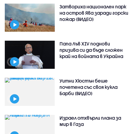
Затвориха национален парк
на остров Ява заради горски
пожар (ВИДЕО)
Папа Лъв XIV поднови
призива си да бъде сложен
край на войната в Украйна
Уитни Хюстън беше
почетена със своя кукла
Барби (ВИДЕО)
Израел отхвърли плана за
мир в Газа