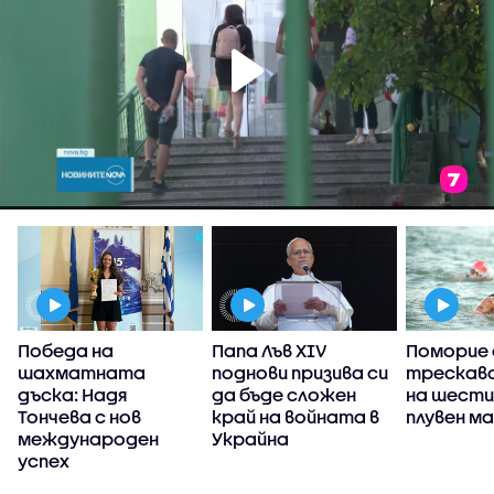
Победа на
Папа Лъв XIV
Поморие 
шахматната
поднови призива си
трескаво
,
дъска: Надя
да бъде сложен
на шести
Тончева с нов
край на войната в
плувен м
международен
Украйна
успех