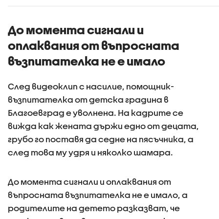
До момента сигнали и
оплаквания от въпросната
възпитателка не е имало
След видеоклип с насилие, помощник-
възпитателка от детска градина в
Благоевград е уволнена. На кадрите се
вижда как жената държи едно от децата,
грубо го поставя да седне на пясъчника, а
след това му удря и няколко шамара.
До момента сигнали и оплаквания от
въпросната възпитателка не е имало, а
родителите на детето разказват, че