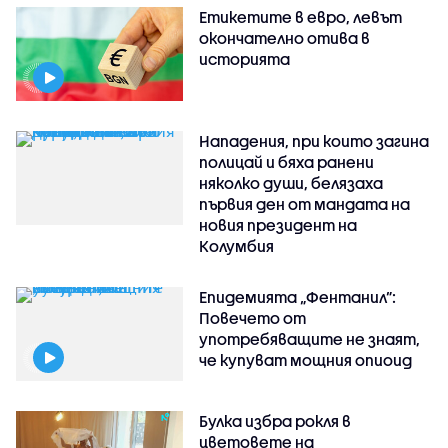
Етикетите в евро, левът
окончателно отива в
историята
Нападения, при които загина
полицай и бяха ранени
няколко души, белязаха
първия ден от мандата на
новия президент на
Колумбия
Епидемията „Фентанил”:
Повечето от
употребяващите не знаят,
че купуват мощния опиоид
Булка избра рокля в
цветовете на