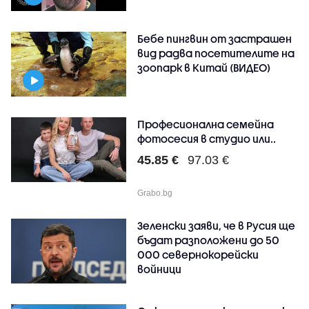
Бебе пингвин от застрашен
вид радва посетителите на
зоопарк в Китай (ВИДЕО)
Професионална семейна
фотосесия в студио или..
45.85 €
97.03 €
Grabo.bg
Зеленски заяви, че в Русия ще
бъдат разположени до 50
000 севернокорейски
войници