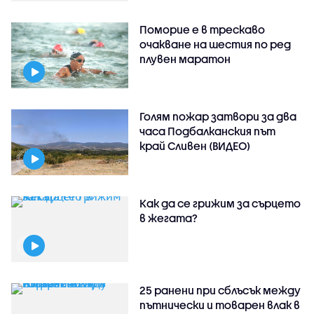
Поморие е в трескаво
очакване на шестия по ред
плувен маратон
Голям пожар затвори за два
часа Подбалканския път
край Сливен (ВИДЕО)
Как да се грижим за сърцето
в жегата?
25 ранени при сблъсък между
пътнически и товарен влак в