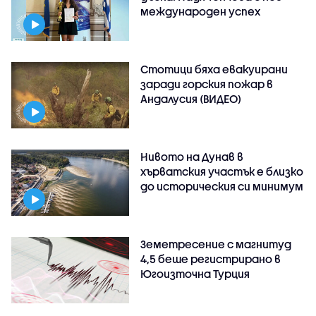
международен успех
Стотици бяха евакуирани
заради горския пожар в
Андалусия (ВИДЕО)
Нивото на Дунав в
хърватския участък е близко
до историческия си минимум
Земетресение с магнитуд
4,5 беше регистрирано в
Югоизточна Турция