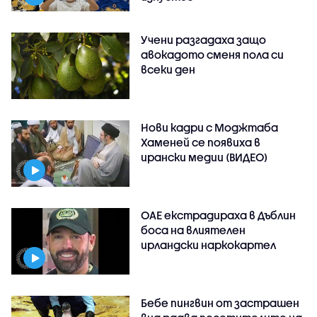
Учени разгадаха защо
авокадото сменя пола си
всеки ден
Нови кадри с Моджтаба
Хаменей се появиха в
ирански медии (ВИДЕО)
ОАЕ екстрадираха в Дъблин
боса на влиятелен
ирландски наркокартел
Бебе пингвин от застрашен