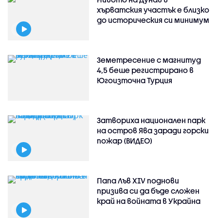
хърватския участък е близко
до историческия си минимум
Земетресение с магнитуд
4,5 беше регистрирано в
Югоизточна Турция
Затвориха национален парк
на остров Ява заради горски
пожар (ВИДЕО)
Папа Лъв XIV поднови
призива си да бъде сложен
край на войната в Украйна