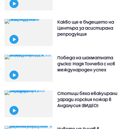
Какво ще е бъдещето на
Центъра за асистирана
репродукция
Победа на шахматната
дъска: Надя Тончева с нов
международен успех
Стотици бяха евакуирани
заради горския пожар в
Андалусия (ВИДЕО)
Нивото на Дунав в