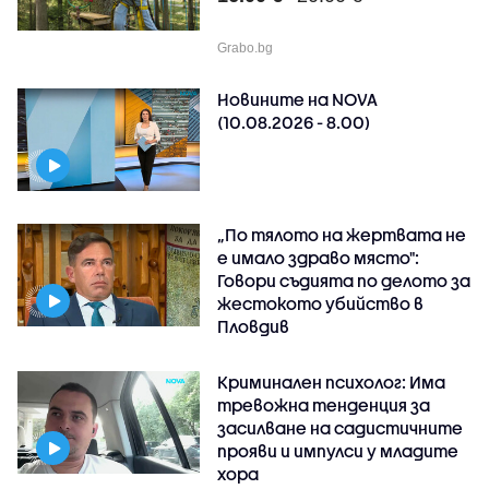
Grabo.bg
Новините на NOVA
(10.08.2026 - 8.00)
„По тялото на жертвата не
е имало здраво място":
Говори съдията по делото за
жестокото убийство в
Пловдив
Криминален психолог: Има
тревожна тенденция за
засилване на садистичните
прояви и импулси у младите
хора