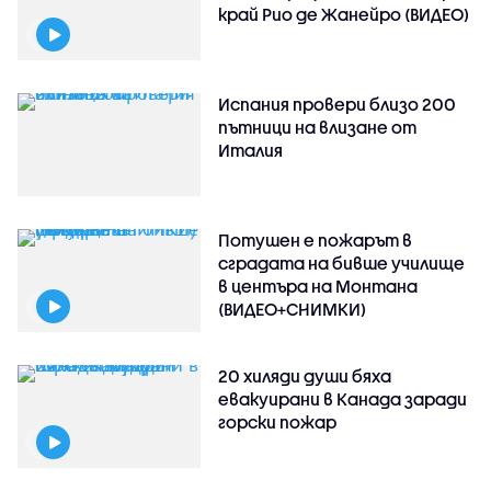
край Рио де Жанейро (ВИДЕО)
Испания провери близо 200
пътници на влизане от
Италия
Потушен е пожарът в
сградата на бивше училище
в центъра на Монтана
(ВИДЕО+СНИМКИ)
20 хиляди души бяха
евакуирани в Канада заради
горски пожар