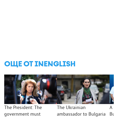
ОЩЕ ОТ INENGLISH
The President: The
The Ukrainian
A d
government must
ambassador to Bulgaria
Bulg