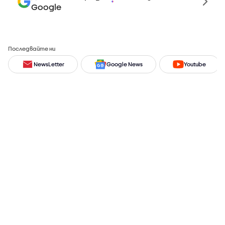
Google
Последвайте ни
NewsLetter
Google News
Youtube