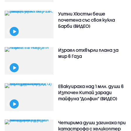
Уитни Хюстън беше
почетена със своя кукла
Барби (ВИДЕО)
Израел отхвърли плана за
мир в Газа
Евакуираха над 1 млн. души в
Източен Китай заради
тайфуна "Долфин" (ВИДЕО)
Четирима души загинаха при
катастрофа с хеликоптер