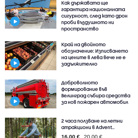
Как държавата ще
гарантира националната
сигурност, след като дрон
проби въздушното ни
пространство
Край на двойното
обозначение: Изписването
на цените в лева вече не е
задължително
Доброволното
формирование във
Велинград събира средства
за нов пожарен автомобил
2 часа ползване на летни
атракциони в Advent..
16.00 €
20.00 €