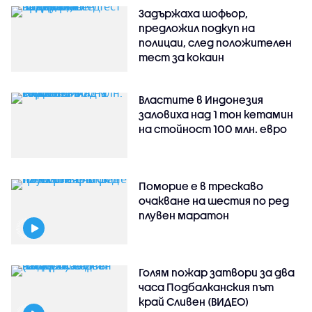
Задържаха шофьор,
предложил подкуп на
полицаи, след положителен
тест за кокаин
Властите в Индонезия
заловиха над 1 тон кетамин
на стойност 100 млн. евро
Поморие е в трескаво
очакване на шестия по ред
плувен маратон
Голям пожар затвори за два
часа Подбалканския път
край Сливен (ВИДЕО)