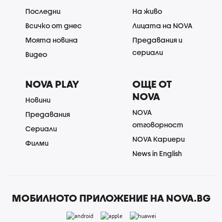
Последни
На живо
Всичко от днес
Лицата на NOVA
Моята новина
Предавания и
сериали
Видео
NOVA PLAY
ОЩЕ ОТ
NOVA
Новини
NOVA
Предавания
отговорност
Сериали
NOVA Кариери
Филми
News in English
МОБИЛНОТО ПРИЛОЖЕНИЕ НА NOVA.BG