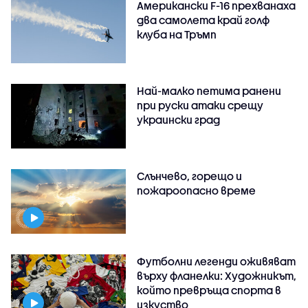
Американски F-16 прехванаха
два самолета край голф
клуба на Тръмп
Най-малко петима ранени
при руски атаки срещу
украински град
Слънчево, горещо и
пожароопасно време
Футболни легенди оживяват
върху фланелки: Художникът,
който превръща спорта в
изкуство