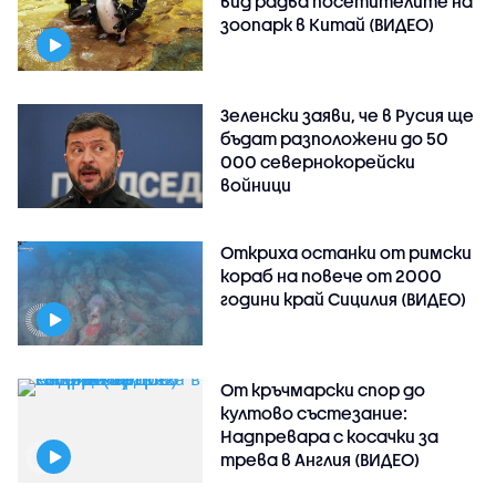
вид радва посетителите на
зоопарк в Китай (ВИДЕО)
Зеленски заяви, че в Русия ще
бъдат разположени до 50
000 севернокорейски
войници
Откриха останки от римски
кораб на повече от 2000
години край Сицилия (ВИДЕО)
От кръчмарски спор до
култово състезание:
Надпревара с косачки за
трева в Англия (ВИДЕО)