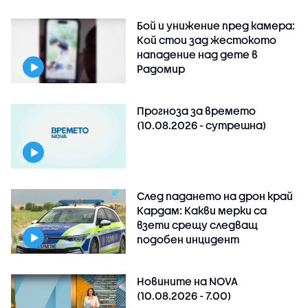
Бой и унижение пред камера:
Кой стои зад жестокото
нападение над дете в
Радомир
Прогноза за времето
(10.08.2026 - сутрешна)
След падането на дрон край
Кардам: Какви мерки са
взети срещу следващ
подобен инцидент
Новините на NOVA
(10.08.2026 - 7.00)