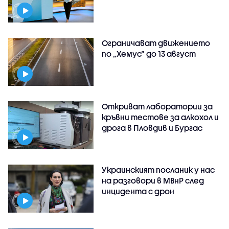
Ограничават движението
по „Хемус“ до 13 август
Откриват лаборатории за
кръвни тестове за алкохол и
дрога в Пловдив и Бургас
Украинският посланик у нас
на разговори в МВнР след
инцидента с дрон