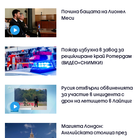
Почина бащата на Лионел
Меси
Пожар избухна в завод за
рециклиране край Ротердам
(ВИДЕО+СНИМКИ)
Русия отхвърли обвиненията
за участие в инцидента с
дрон на летището в Лайпциг
Магията Лондон:
Английската столица през