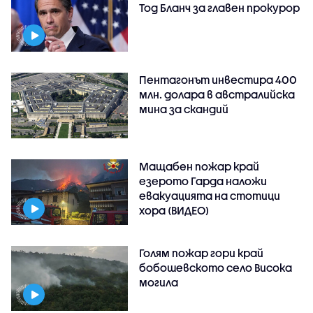
Тод Бланч за главен прокурор
Пентагонът инвестира 400
млн. долара в австралийска
мина за скандий
Мащабен пожар край
езерото Гарда наложи
евакуацията на стотици
хора (ВИДЕО)
Голям пожар гори край
бобошевското село Висока
могила