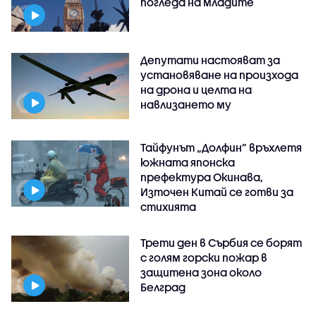
погледа на младите
Депутати настояват за
установяване на произхода
на дрона и целта на
навлизането му
Тайфунът „Долфин” връхлетя
южната японска
префектура Окинава,
Източен Китай се готви за
стихията
Трети ден в Сърбия се борят
с голям горски пожар в
защитена зона около
Белград