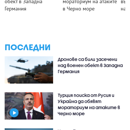
обект в Западна
мораториум на атаките
във
Германия
в Черно море
на 
ПОСЛЕДНИ
Дронове са били засечени
над военен обект в Западна
Германия
Турция поиска от Русия и
Украйна да обявят
мораториум на атаките в
Черно море