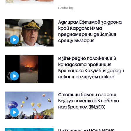
Grabo.bg
Адмирал Ефтимов за дрона
край Кардам: Няма
преднамерени действия
срещу България
Извънредно положение в
канадската провинция
Британска Колумбия заради
неконтролируем пожар
Стотици балони с горещ
въздух полетяха в небето
над Бристол (ВИДЕО)
Новините на NOVA NEWS