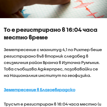
То е регистрирано в 16:04 часа
местно време
Земетресение с магнитуд 4,1 по Рихтер беше
регистрирано във вторник следобед в
сеизмичния район Вранча в Източна Румъния.
Това съобщава Аджерпрес, позовавайки се
на Националния институт по геофизика.
Земетресение в Благоевградско
Трусът е регистриран в 16:04 часа местно (и