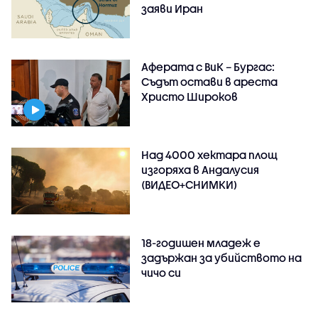
заяви Иран
Аферата с ВиК – Бургас:
Съдът остави в ареста
Христо Широков
Над 4000 хектара площ
изгоряха в Андалусия
(ВИДЕО+СНИМКИ)
18-годишен младеж е
задържан за убийството на
чичо си