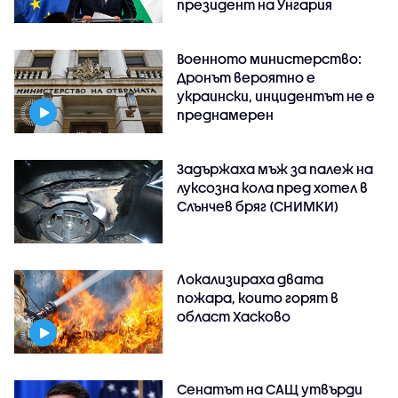
президент на Унгария
Военното министерство:
Дронът вероятно е
украински, инцидентът не е
преднамерен
Задържаха мъж за палеж на
луксозна кола пред хотел в
Слънчев бряг (СНИМКИ)
Локализираха двата
пожара, които горят в
област Хасково
Сенатът на САЩ утвърди