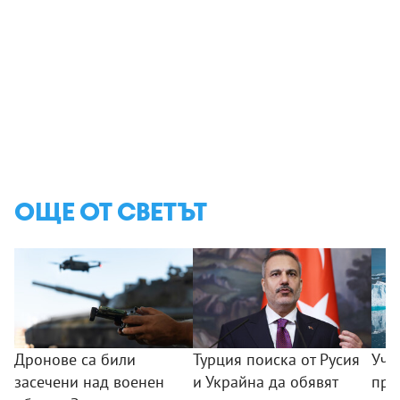
ОЩЕ ОТ СВЕТЪТ
Дронове са били
Турция поиска от Русия
Уче
засечени над военен
и Украйна да обявят
пре