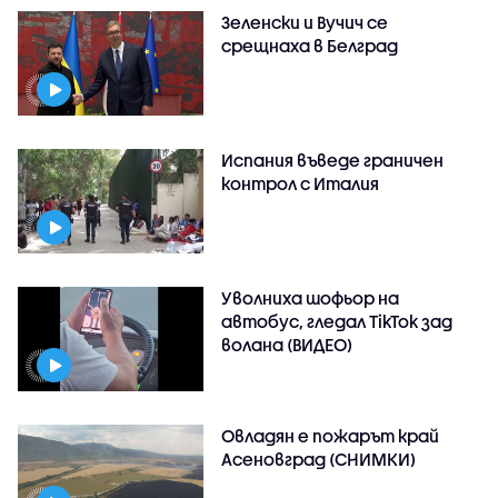
Зеленски и Вучич се
срещнаха в Белград
Испания въведе граничен
контрол с Италия
Уволниха шофьор на
автобус, гледал TikTok зад
волана (ВИДЕО)
Овладян е пожарът край
Асеновград (СНИМКИ)