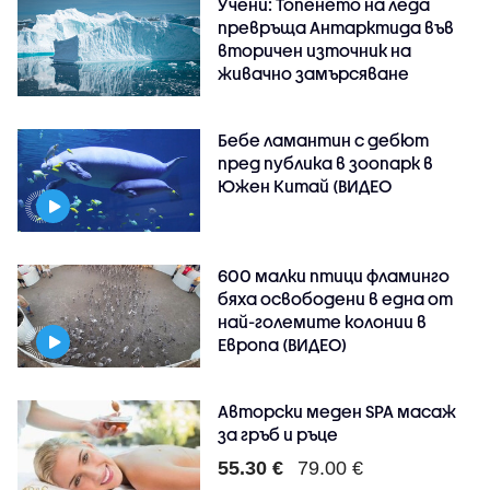
Учени: Топенето на леда
превръща Антарктида във
вторичен източник на
живачно замърсяване
Бебе ламантин с дебют
пред публика в зоопарк в
Южен Китай (ВИДЕО
600 малки птици фламинго
бяха освободени в една от
най-големите колонии в
Европа (ВИДЕО)
Авторски меден SPA масаж
за гръб и ръце
55.30 €
79.00 €