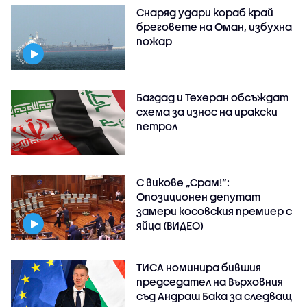
Снаряд удари кораб край
бреговете на Оман, избухна
пожар
Багдад и Техеран обсъждат
схема за износ на иракски
петрол
С викове „Срам!“:
Опозиционен депутат
замери косовския премиер с
яйца (ВИДЕО)
ТИСА номинира бившия
председател на Върховния
съд Андраш Бака за следващ