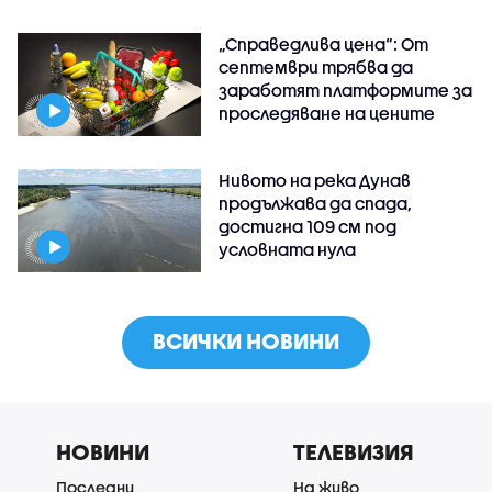
„Справедлива цена“: От
септември трябва да
заработят платформите за
проследяване на цените
Нивото на река Дунав
продължава да спада,
достигна 109 см под
условната нула
ВСИЧКИ НОВИНИ
НОВИНИ
ТЕЛЕВИЗИЯ
Последни
На живо