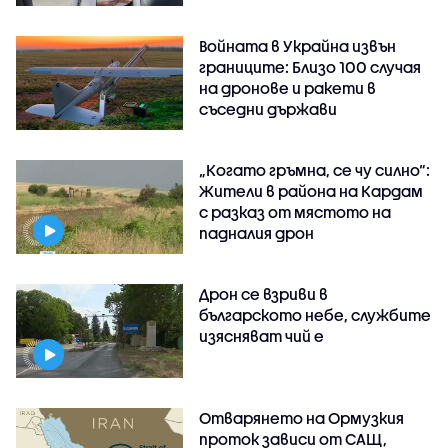
Войната в Украйна извън
границите: Близо 100 случая
на дронове и ракети в
съседни държави
„Когато гръмна, се чу силно“:
Жители в района на Кардам
с разказ от мястото на
падналия дрон
Дрон се взриви в
българското небе, службите
изясняват чий е
Отварянето на Ормузкия
проток зависи от САЩ,