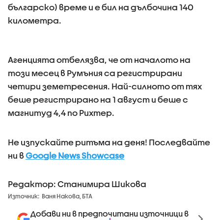
българско) време и е бил на дълбочина 140
километра.
Агенцията отбелязва, че от началото на
този месец в Румъния са регистрирани
четири земетресения. Най-силното от тях
беше регистрирано на 1 август и беше с
магнитуд 4,4 по Рихтер.
Не изпускайте ритъма на деня! Последвайте
ни в
Google News Showcase
Редактор: Станимира Шикова
Източник:
Ваня Накова, БТА
Добави ни в предпочитани източници в