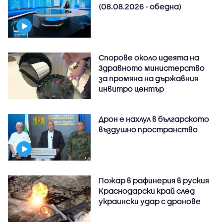
(08.08.2026 - обедна)
Спорове около идеята на
Здравното министерство
за промяна на държавния
инвитро център
Дрон е нахлул в българското
въздушно пространство
Пожар в рафинерия в руския
Краснодарски край след
украински удар с дронове