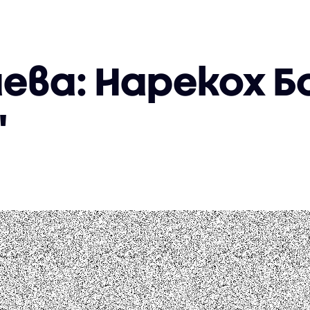
аева: Нарекох Б
"