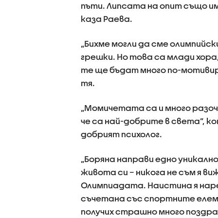
пъти. Липсата на опит също им
каза Раева.
„Бихме могли да сме олимпийск
грешки. Но това са млади хора
те ще бъдат много по-мотивира
тя.
„Момичетата са и много разоч
че са най-добрите в света”, к
добрият психолог.
„Боряна направи едно уникалн
живота си – никога не съм я в
Олимпиадата. Наистина я наре
съчетана със спортните елем
получих страшно много поздрав