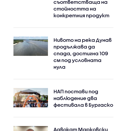
съответстваща на
стойността на
конкретния продукт
Нивото на река Дунав
продължава да
спада, достигна 109
см под условната
нула
НАП постави под
наблюдение два
фестивала в Бургаско
Адвокат Марковски