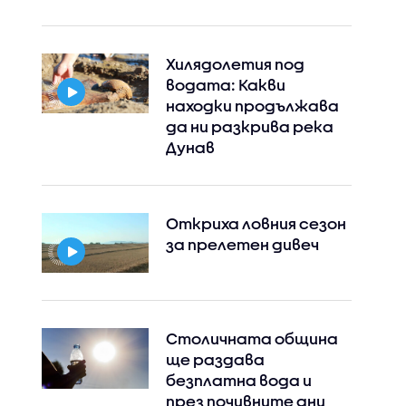
Хилядолетия под
водата: Какви
находки продължава
да ни разкрива река
Дунав
Откриха ловния сезон
за прелетен дивеч
Столичната община
ще раздава
безплатна вода и
през почивните дни