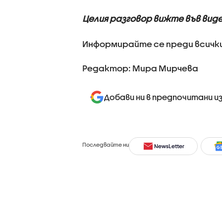
Целия разговор вижте във вид
Информирайте се преди всички
Редактор: Мира Мирчева
Добави ни в предпочитани и
Последвайте ни
NewsLetter