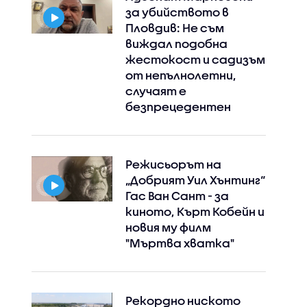
за убийството в
Пловдив: Не съм
виждал подобна
жестокост и садизъм
от непълнолетни,
случаят е
безпрецедентен
Режисьорът на
„Добрият Уил Хънтинг“
Гас Ван Сант - за
Instagram
Facebook
киното, Кърт Кобейн и
новия му филм
"Мъртва хватка"
Рекордно ниското