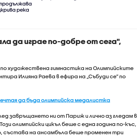
 продължава
зкрива река
ала да играе по-добре от сега",
по художествена гимнастика на Олимпийските
нтира Илияна Раева в ефира на „Събуди се” по
мечтая да бъда олимпийска медалистка
лед завръщането ни от Париж и лично аз гледам в
Този олимпийски цикъл беше с една година по-къс,
о, състава на ансамбъла беше променен три