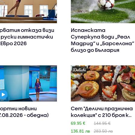
рватия отказа визи
Испанската
 руски гимнастички
Суперкупа води „Реал
 Евро 2026
Мадрид“ и „Барселона“
близо до България
ортни новини
Сет "Деличи празнична
7.08.2026 - обедна)
колекция" с 210 броя к..
69.95 €
144.95 €
136.81 лв
283.50 лв