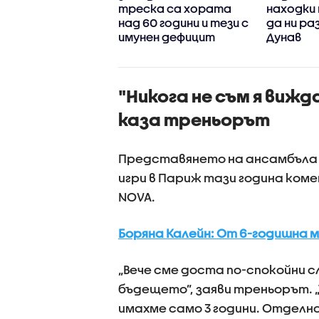
ична болница – с
треска са хората
находки
мни обвинения за
над 60 години и тези с
да ни ра
вословното
имунен дефицит
Дунав
ояние на бебето
"Никога не съм я вижд
каза треньорът
Представянето на ансамбъла 
игри в Париж тази година коме
NOVA.
Боряна Калейн: От 6-годишна 
„Вече сме доста по-спокойни с
бъдещето”, заяви треньорът. „
имахме само 3 години. Отделн