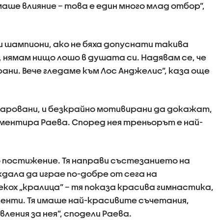
аше влияние – това е един много млад отбор”,
и шампиони, ако не бяха допуснати такива
, нямам нищо лошо в душата си. Надявам се, че
ни. Вече гледаме към Лос Анджелис”, каза още
аровани, и безкрайно мотивирани да докажат,
оментира Раева. Според нея треньорът е най-
о постижение. Тя направи състезанието на
иждала да играе по-добре от сега на
кох „кралица” – тя показа красива гимнастика,
енти. Тя имаше най-красивите съчетания,
ления за нея”, сподели Раева.