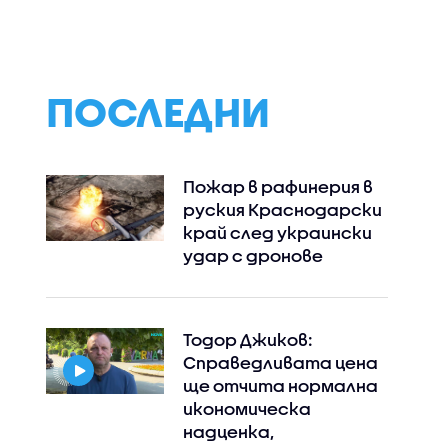
Пловдив:
на тировете
Възрастните
дадохме примерите
за агресивно
поведение
ПОСЛЕДНИ
Пожар в рафинерия в
руския Краснодарски
край след украински
удар с дронове
Тодор Джиков:
Справедливата цена
ще отчита нормална
икономическа
надценка,