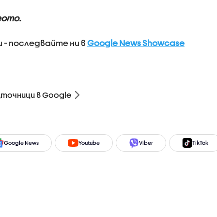
еото.
 - последвайте ни в
Google News Showcase
зточници в Google
Google News
Youtube
Viber
TikTok