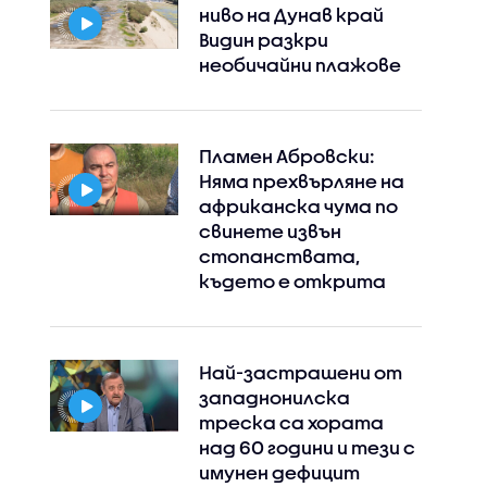
ниво на Дунав край
Видин разкри
необичайни плажове
Пламен Абровски:
Няма прехвърляне на
африканска чума по
свинете извън
стопанствата,
където е открита
Най-застрашени от
западнонилска
треска са хората
над 60 години и тези с
имунен дефицит