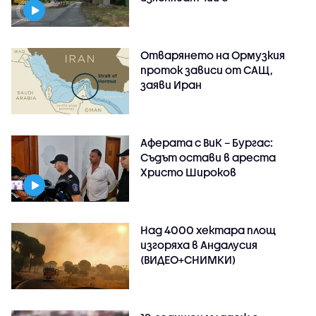
Отварянето на Ормузкия
проток зависи от САЩ,
заяви Иран
Аферата с ВиК – Бургас:
Съдът остави в ареста
Христо Широков
Над 4000 хектара площ
изгоряха в Андалусия
(ВИДЕО+СНИМКИ)