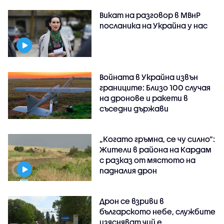
Викат на разговор в МВнР
посланика на Украйна у нас
Войната в Украйна извън
границите: Близо 100 случая
на дронове и ракети в
съседни държави
„Когато гръмна, се чу силно“:
Жители в района на Кардам
с разказ от мястото на
падналия дрон
Дрон се взриви в
българското небе, службите
изясняват чий е