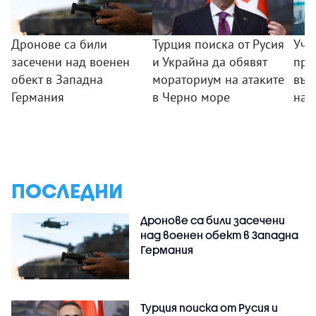
Дронове са били
Турция поиска от Русия
Уче
засечени над военен
и Украйна да обявят
пре
обект в Западна
мораториум на атаките
във
Германия
в Черно море
на 
ПОСЛЕДНИ
Дронове са били засечени
над военен обект в Западна
Германия
Турция поиска от Русия и