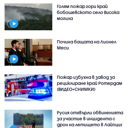
Голям пожар гори край
бобошевското село Висока
могила
Почина бащата на Лионел
Меси
Пожар избухна в завод за
рециклиране край Ротердам
(ВИДЕО+СНИМКИ)
Русия отхвърли обвиненията
за участие в инцидента с
дрон на летището в Лайпциг