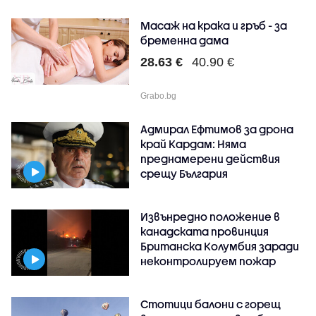
Масаж на крака и гръб - за
бременна дама
28.63 €
40.90 €
Grabo.bg
Адмирал Ефтимов за дрона
край Кардам: Няма
преднамерени действия
срещу България
Извънредно положение в
канадската провинция
Британска Колумбия заради
неконтролируем пожар
Стотици балони с горещ