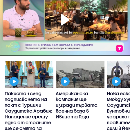
Пакистан след
Американска
Нова еск
подписването на
компания ще
между ху
пакт с Турция и
изгради първата
Саудитск
Саудитска Арабия:
военна база в
Бунтовн
н
Нападение срещу
Ивицата Газа
удариха 
една от страните
правите
ще се смята за
сили в Йе