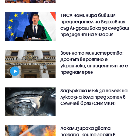
ТИСА номинира бившия
председател на Върховния
съд Андраш Бака за следващ
президент на Унгария
Военното министерство:
Дронът вероятно е
украински, инцидентът не е
преднамерен
Задържаха мъж за палеж на
луксозна кола пред хотел в
Слънчев бряг (СНИМКИ)
Локализираха двата
пожара, които горят в