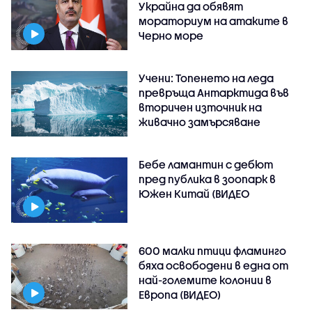
Украйна да обявят
мораториум на атаките в
Черно море
Учени: Топенето на леда
превръща Антарктида във
вторичен източник на
живачно замърсяване
Бебе ламантин с дебют
пред публика в зоопарк в
Южен Китай (ВИДЕО
600 малки птици фламинго
бяха освободени в една от
най-големите колонии в
Европа (ВИДЕО)