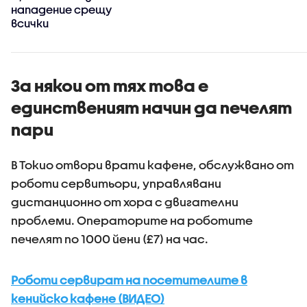
нападение срещу
всички
За някои от тях това е
единственият начин да печелят
пари
В Токио отвори врати кафене, обслужвано от
роботи сервитьори, управлявани
дистанционно от хора с двигателни
проблеми. Операторите на роботите
печелят по 1000 йени (£7) на час.
Роботи сервират на посетителите в
кенийско кафене (ВИДЕО)