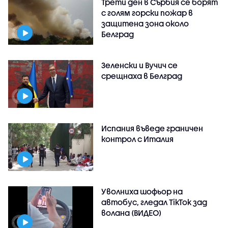
Трети ден в Сърбия се борят
с голям горски пожар в
защитена зона около
Белград
Зеленски и Вучич се
срещнаха в Белград
Испания въведе граничен
контрол с Италия
Уволниха шофьор на
автобус, гледал TikTok зад
волана (ВИДЕО)