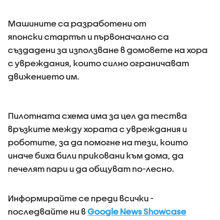
Машините са разработени от
японски стартъп и първоначално са
създадени за използване в домовете на хора
с увреждания, които силно ограничават
движението им.
Пилотната схема има за цел да тества
връзките между хората с увреждания и
роботите, за да помогне на тези, които
иначе биха били приковани към дома, да
печелят пари и да общуват по-лесно.
Информирайте се преди всички -
последвайте ни в
Google News Showcase