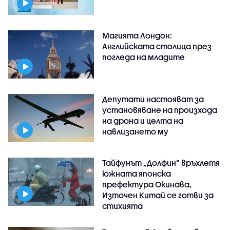
Магията Лондон:
Английската столица през
погледа на младите
Депутати настояват за
установяване на произхода
на дрона и целта на
навлизането му
Тайфунът „Долфин” връхлетя
южната японска
префектура Окинава,
Източен Китай се готви за
стихията