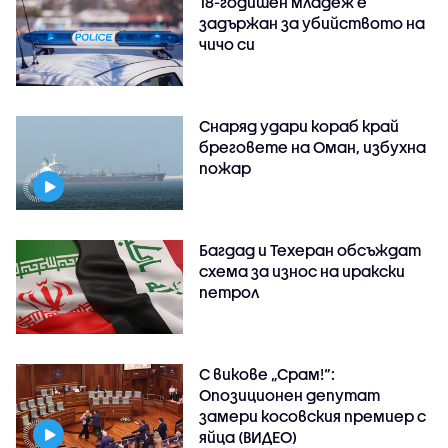
18-годишен младеж е
задържан за убийството на
чичо си
Снаряд удари кораб край
бреговете на Оман, избухна
пожар
Багдад и Техеран обсъждат
схема за износ на иракски
петрол
С викове „Срам!“:
Опозиционен депутат
замери косовския премиер с
яйца (ВИДЕО)