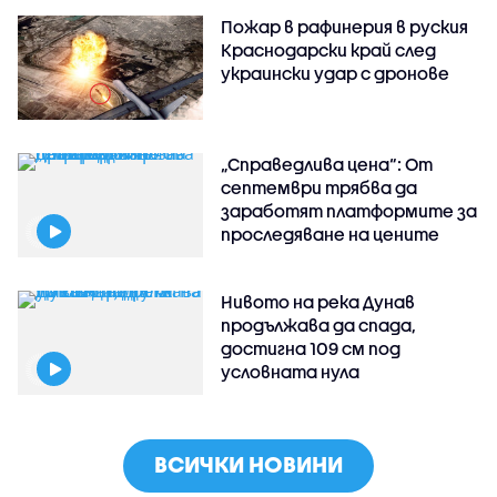
Пожар в рафинерия в руския
Краснодарски край след
украински удар с дронове
„Справедлива цена“: От
септември трябва да
заработят платформите за
проследяване на цените
Нивото на река Дунав
продължава да спада,
достигна 109 см под
условната нула
ВСИЧКИ НОВИНИ