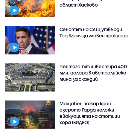
област Хасково
Сенатът на САЩ утвърди
Тод Бланч за главен прокурор
Пентагонът инвестира 400
млн. долара в австралийска
мина за скандий
Мащабен пожар край
езерото Гарда наложи
евакуацията на стотици
хора (ВИДЕО)