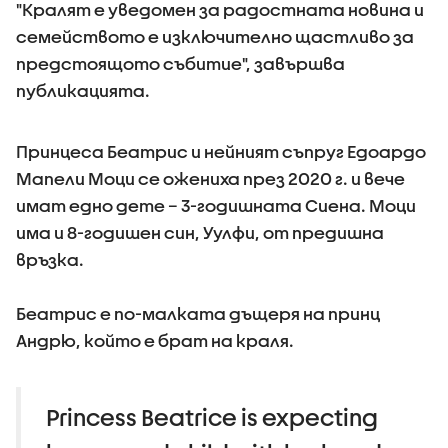
"Кралят е уведомен за радостната новина и
семейството е изключително щастливо за
предстоящото събитие", завършва
публикацията.
Принцеса Беатрис и нейният съпруг Едоардо
Мапели Моци се ожениха през 2020 г. и вече
имат едно дете – 3-годишната Сиена. Моци
има и 8-годишен син, Уулфи, от предишна
връзка.
Беатрис е по-малката дъщеря на принц
Андрю, който е брат на краля.
Princess Beatrice is expecting