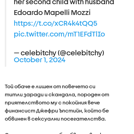
her second child with husband
Edoardo Mapelli Mozzi
https://t.co/xCR4k4tQQ5
pic.twitter.com/mT1EFdTlIo
— celebitchy (@celebitchy)
October 1, 2024
Той обаче е лишен от повечето си
титли заради и скандала, породен от
приятелството му с покойния вече
финансист Джефри Ъпстийн, който бе
обвинен в сексуални посегателства.