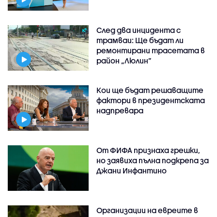
След два инцидента с
трамваи: Ще бъдат ли
ремонтирани трасетата в
район „Люлин”
Кои ще бъдат решаващите
фактори в президентската
надпревара
От ФИФА признаха грешки,
но заявиха пълна подкрепа за
Джани Инфантино
Организации на евреите в