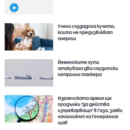
Учени създадоха кучета,
които не предизвикват
алергии
Йеменските хути
атакуваха два саудитски
петролни танкера
Израелската армия ще
продължи "да действа
изпреварващо" в Газа, заяви
началникът на Генералния
щаб