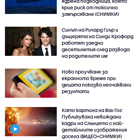
ядрена подводница, която
крие риск от токсично
замърсяване (СНИМКИ)
Синът на Ричард Гиър и
дъщерята на Синди Крофорд
работят заедно
десетилетия след развода
на родителите им
Ново проучване за
екранното време при
децата показва неочаквани
резултати
Като картина на Ван Гог:
Публикуваха невиждани
кадри на Слънцето с най-
детайлните изображения
досега (ВИДЕО+СНИМКИ)