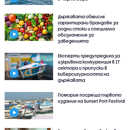
Държавата обмисля
гарантирани брандове за
родни стоки и специално
обозначение за
заведенията
Експерти предупредиха за
изкривена конкуренция в IT
сектора и пропуски в
киберсигурността на
държавата
Поморие посреща първото
издание на Sunset Port Festival