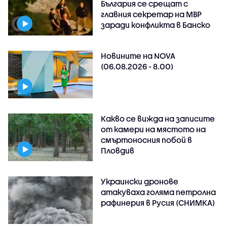
България се срещат с
главния секретар на МВР
заради конфликта в Банско
Новините на NOVA
(06.08.2026 - 8.00)
Какво се вижда на записите
от камери на мястото на
смъртоносния побой в
Пловдив
Украински дронове
атакуваха голяма петролна
рафинерия в Русия (СНИМКА)