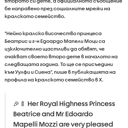
второто си дете, а официалното съобщение
бе направено през социалните мрежи на
кралското семейство.
"Нейно кралско височество принцеса
Беатрис и г-н Едоардо Мапели Моци са
изключително щастливи да обявят, че
очакват своето второ дете в началото на
следващата година. То ще се присъедини
към Уулфи и Сиена", пише в публикацията на
профила на кралското семейство в X.
🎉🍼 Her Royal Highness Princess
Beatrice and Mr Edoardo
Mapelli Mozzi are very pleased