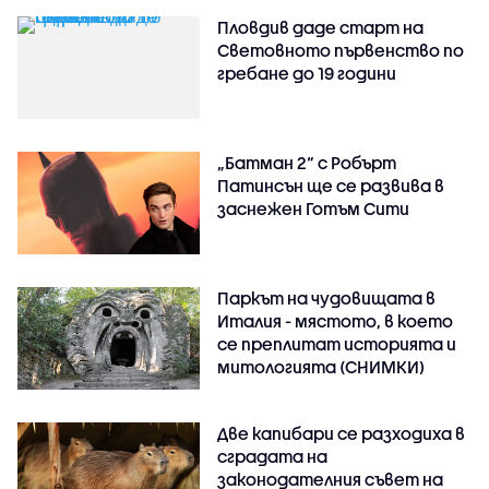
Пловдив даде старт на
Световното първенство по
гребане до 19 години
„Батман 2“ с Робърт
Патинсън ще се развива в
заснежен Готъм Сити
Паркът на чудовищата в
Италия - мястото, в което
се преплитат историята и
митологията (СНИМКИ)
Две капибари се разходиха в
сградата на
законодателния съвет на