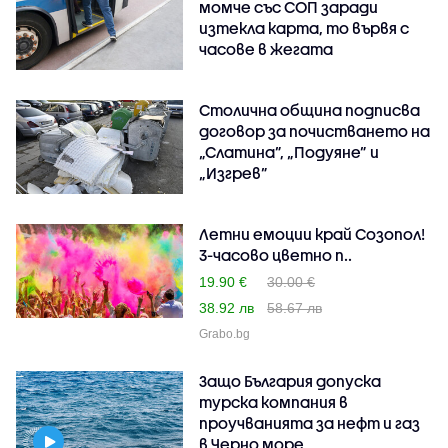
момче със СОП заради
изтекла карта, то вървя с
часове в жегата
Столична община подписва
договор за почистването на
„Слатина”, „Подуяне” и
„Изгрев”
Летни емоции край Созопол!
3-часово цветно п..
19.90 €
30.00 €
38.92 лв
58.67 лв
Grabo.bg
Защо България допуска
турска компания в
проучванията за нефт и газ
в Черно море