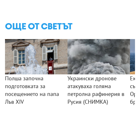
ОЩЕ ОТ СВЕТЪТ
Полша започна
Украински дронове
Еки
подготовката за
атакуваха голяма
съо
посещението на папа
петролна рафинерия в
Орм
Лъв XIV
Русия (СНИМКА)
бре