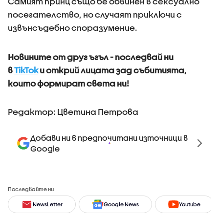
Самият принц също бе обвинен в сексуално
посегателство, но случаят приключи с
извънсъдебно споразумение.
Новините от друг ъгъл - последвай ни
в
TikTok
и открий лицата зад събитията,
които формират света ни!
Редактор: Цветина Петрова
Добави ни в предпочитани източници в
Google
Последвайте ни
NewsLetter
Google News
Youtube