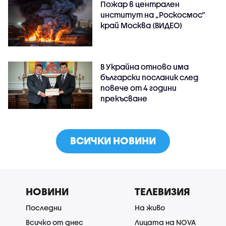
Пожар в централен
институт на „Роскосмос“
край Москва (ВИДЕО)
В Украйна отново има
български посланик след
повече от 4 години
прекъсване
ВСИЧКИ НОВИНИ
НОВИНИ
ТЕЛЕВИЗИЯ
Последни
На живо
Всичко от днес
Лицата на NOVA