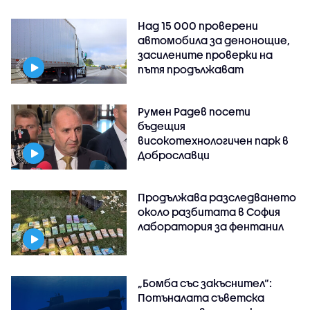
Над 15 000 проверени
автомобила за денонощие,
засилените проверки на
пътя продължават
Румен Радев посети
бъдещия
високотехнологичен парк в
Доброславци
Продължава разследването
около разбитата в София
лаборатория за фентанил
„Бомба със закъснител“:
Потъналата съветска