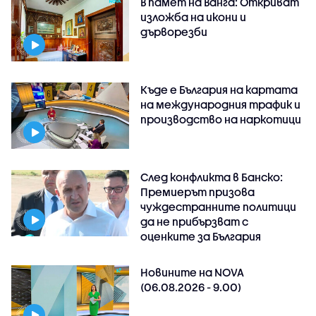
В памет на Ванга: Откриват
изложба на икони и
дърворезби
Къде е България на картата
на международния трафик и
производство на наркотици
След конфликта в Банско:
Премиерът призова
чуждестранните политици
да не прибързват с
оценките за България
Новините на NOVA
(06.08.2026 - 9.00)