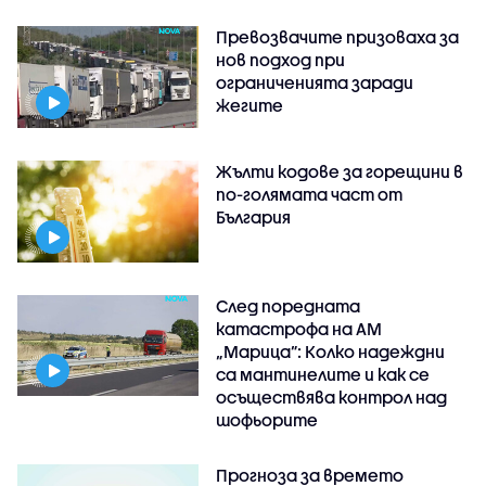
Превозвачите призоваха за
нов подход при
ограниченията заради
жегите
Жълти кодове за горещини в
по-голямата част от
България
След поредната
катастрофа на АМ
„Марица”: Колко надеждни
са мантинелите и как се
осъществява контрол над
шофьорите
Прогноза за времето