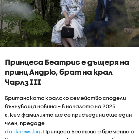
Принцеса Беатрис е дъщеря на
принц Андрю, брат на крал
Чарлз III
Британското кралско семейство сподели
вълнуваща новина – в началото на 2025
г. към фамилията ще се присъедини още един
член, предаде
dariknews.bg
. Принцеса Беатрис е бременна с