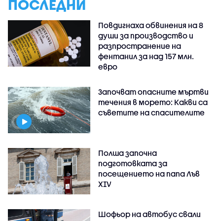
ПОСЛЕДНИ
Повдигнаха обвинения на 8
души за производство и
разпространение на
фентанил за над 157 млн.
евро
Започват опасните мъртви
течения в морето: Какви са
съветите на спасителите
Полша започна
подготовката за
посещението на папа Лъв
XIV
Шофьор на автобус свали