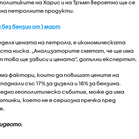
 политиките на Харис и на Тръмп вероятно ще се
 на петролните продукти.
 без бензин от 1 март
ределя цената на петрола, е икономическата
оста ниска. „Анализаторите смятат, че ще има
т това ще зависи и цената“, допълни експертът.
няма фактори, които да повишат цените на
паднали със 17% за дизела и 18% за бензина.
нредно геополитическо събитие, може да има
отинки, което не е сериозна пречка пред
е.
видеото.