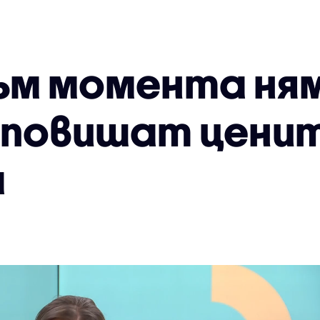
Към момента ня
 повишат ценит
а