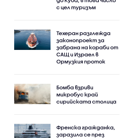
до Куба, в това число
с цел туризъм
Техеран разглежда
законопроект за
забрана на кораби от
Instagram
Facebook
САЩ и Израел в
Ормузкия проток
Бомба взриви
микробус край
сирийската столица
Френска гражданка,
заразила се през