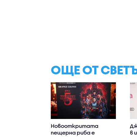
ОЩЕ ОТ СВЕТ
Новооткритата
Дж
пещерна риба е
в 