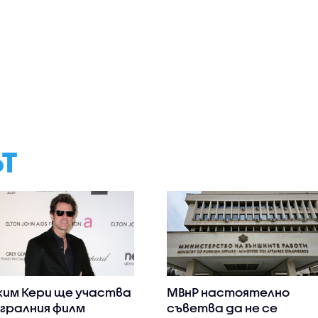
ЪТ
им Кери ще участва
МВнР настоятелно
игралния филм
съветва да не се