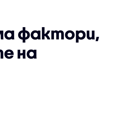
ма фактори,
е на