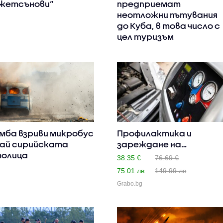
жетсънови“
предприемат
неотложни пътувания
до Куба, в това число с
цел туризъм
мба взриви микробус
Профилактика и
ай сирийската
зареждане на
олица
климатична систе..
38.35 €
76.69 €
75.01 лв
149.99 лв
Grabo.bg