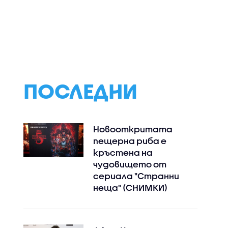
обмисля
Словения също
Цените на петр
и
намалява
паднаха по борс
 родни
мощността на АЕЦ
Какво следва за
циално
пазара на горив
 за
нас
а
ПОСЛЕДНИ
Новооткритата
пещерна риба е
кръстена на
чудовището от
сериала "Странни
неща" (СНИМКИ)