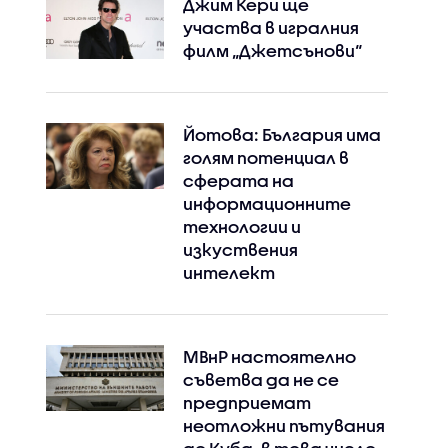
Джим Кери ще
участва в игралния
филм „Джетсънови“
Йотова: България има
голям потенциал в
сферата на
информационните
технологии и
изкуствения
интелект
МВнР настоятелно
съветва да не се
предприемат
неотложни пътувания