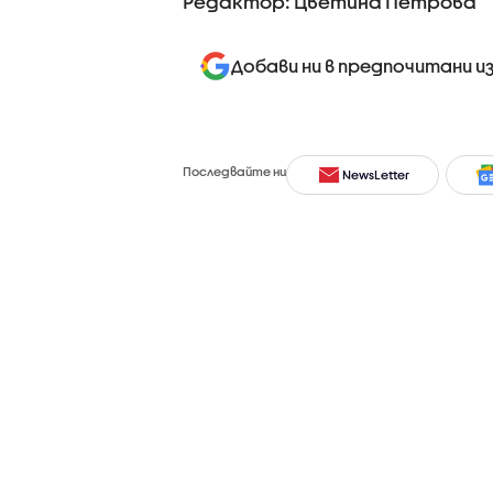
Редактор: Цветина Петрова
Добави ни в предпочитани и
Последвайте ни
NewsLetter