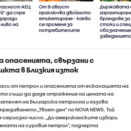
опасност АЕЦ
От 9 август
Държавата 
й” да спре
приключва двойното
гарантиран
заради
етикетиране - какво
брандове за
ниво на
се променя за
стоки и спе
потребителите
обозначение
заведеният
 опасенията, свързани с
икта в Близкия изток
аси от петрол и опасенията от ескалацията на
оето също да даде отражение на цената на
ателят на Българска петролна и газова
предаването „Твоят ден“ по NOVA NEWS. Той
 е сериозно число. „До американските избори
цената на суровия петрол“, подчерта