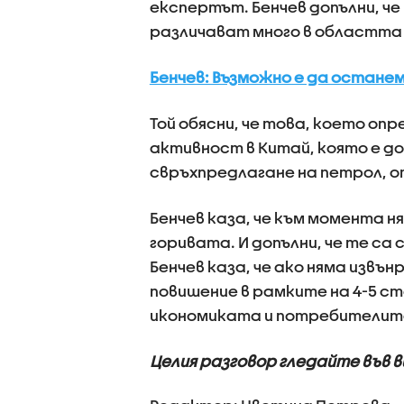
експертът. Бенчев допълни, че
различават много в областта
Бенчев: Възможно е да останем
Той обясни, че това, което оп
активност в Китай, която е д
свръхпредлагане на петрол, о
Бенчев каза, че към момента 
горивата. И допълни, че те са с
Бенчев каза, че ако няма извъ
повишение в рамките на 4-5 ст
икономиката и потребителит
Целия разговор гледайте във 