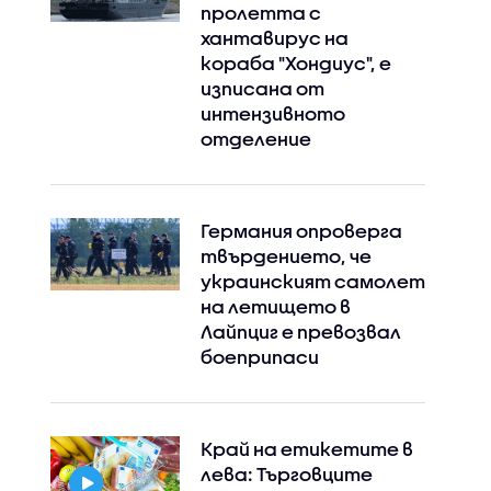
пролетта с
хантавирус на
кораба "Хондиус", е
изписана от
интензивното
отделение
Германия опроверга
твърдението, че
украинският самолет
на летището в
Лайпциг е превозвал
боеприпаси
Край на етикетите в
лева: Търговците