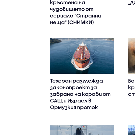
кръстена на
„Д
чудовището от
сериала "Странни
неща" (СНИМКИ)
Техеран разглежда
Бо
законопроект за
кр
забрана на кораби от
ст
САЩ и Израел в
Ормузкия проток