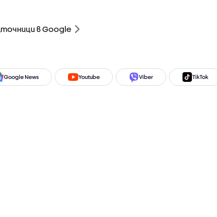
зточници в Google
Google News
Youtube
Viber
TikTok