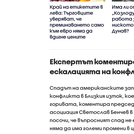
ната
Край на етикетите в
Има ли 
аструктура у
лева: Търговците
„Козлоду
- некачествена
уверяват, че
работа 
остаряла?
преминаването само
ниското 
към евро няма да
Дунав?
вдигне цените
Експертът коментира
ескалацията на конфл
Спадът на американските зап
конфликта в Близкия изток, к
горивата, коментира председ
асоциация Светослав Бенчев в 
посочи, че въпросният спад не
няма да има големи промени в 