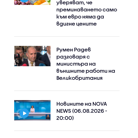
уверяват, че
преминаването само
към евро няма да
вдигне цените
Румен Радев
разговаря с
министъра на
външните работи на
Великобритания
Новините на NOVA
NEWS (06.08.2026 -
20:00)