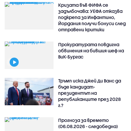
Кризата във ФИФА се
задълбочава: УЕФА отказва
подкрепа за Инфантино,
Йордания получи бонуси след
отправени критики
Прокуратурата повдигна
обвинения на бившия шеф на
ВиК-Бургас
Тръмп иска Джей Ди Ванс да
бъде кандидат-
президентът на
републиканците през 2028
г.?
Прогноза за времето
(06.08.2026 - следобедна)