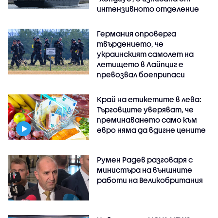
интензивното отделение
Германия опроверга
твърдението, че
украинският самолет на
летището в Лайпциг е
превозвал боеприпаси
Край на етикетите в лева:
Търговците уверяват, че
преминаването само към
евро няма да вдигне цените
Румен Радев разговаря с
министъра на външните
работи на Великобритания