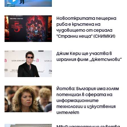
Новооткритата пещерна
риба е кръстена на
чудовището от сериала
"Странни неща" (СНИМКИ)
Джим Кери ще участва в
игралния филм „Джетсънови“
Йотова: България има голям
потенциал в сферата на
информационните
технологии и изкуствения
интелект
МВнР настоятелно съветва