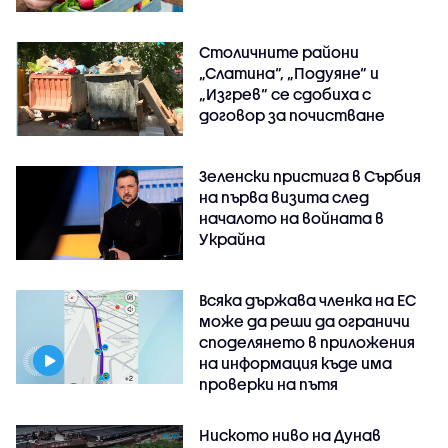
Столичните райони
„Слатина“, „Подуяне“ и
„Изгрев“ се сдобиха с
договор за почистване
Зеленски пристига в Сърбия
на първа визита след
началото на войната в
Украйна
Всяка държава членка на ЕС
може да реши да ограничи
споделянето в приложения
на информация къде има
проверки на пътя
Ниското ниво на Дунав