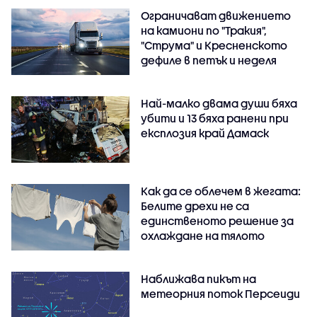
Ограничават движението
на камиони по "Тракия",
"Струма" и Кресненското
дефиле в петък и неделя
Най-малко двама души бяха
убити и 13 бяха ранени при
експлозия край Дамаск
Как да се облечем в жегата:
Белите дрехи не са
единственото решение за
охлаждане на тялото
Наближава пикът на
метеорния поток Персеиди