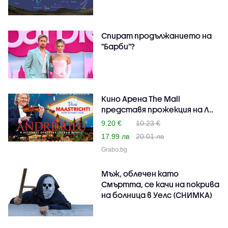
Спират продължанието на
"Барби"?
Кино Арена The Mall
представя прожекция на Л..
9.20 €
10.23 €
17.99 лв
20.01 лв
Grabo.bg
Мъж, облечен като
Смъртта, се качи на покрива
на болница в Уелс (СНИМКА)