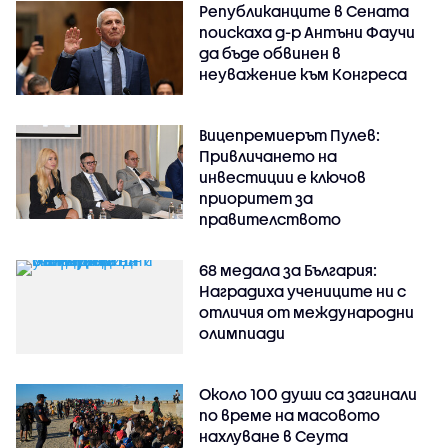
Републиканците в Сената
поискаха д-р Антъни Фаучи
да бъде обвинен в
неуважение към Конгреса
Вицепремиерът Пулев:
Привличането на
инвестиции е ключов
приоритет за
правителството
68 медала за България:
Наградиха учениците ни с
отличия от международни
олимпиади
Около 100 души са загинали
по време на масовото
нахлуване в Сеута