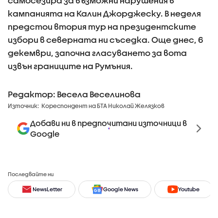
самосезира за възможни нарушения в
кампанията на Калин Джорджеску. В неделя
предстои втория тур на президентските
избори в северната ни съседка. Още днес, 6
декември, започна гласуването за вота
извън границите на Румъния.
Редактор: Весела Веселинова
Източник:
Кореспондент на БТА Николай Желязков
Добави ни в предпочитани източници в
Google
Последвайте ни
NewsLetter
Google News
Youtube