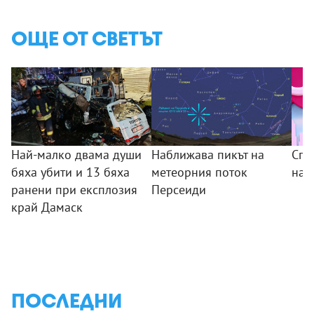
ОЩЕ ОТ СВЕТЪТ
Най-малко двама души
Наближава пикът на
Спи
бяха убити и 13 бяха
метеорния поток
на 
ранени при експлозия
Персеиди
край Дамаск
ПОСЛЕДНИ