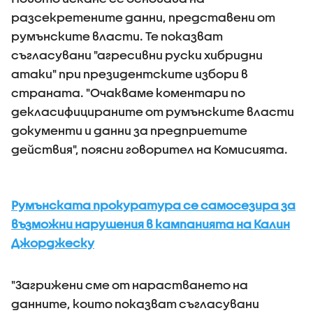
разсекретените данни, представени от
румънските власти. Те показват
съгласувани "агресивни руски хибридни
атаки" при президентските избори в
страната. "Очакваме коментари по
декласифицираните от румънските власти
документи и данни за предприетите
действия", поясни говорител на Комисията.
Румънската прокуратура се самосезира за
възможни нарушения в кампанията на Калин
Джорджеску
"Загрижени сме от нарастването на
данните, които показват съгласувани