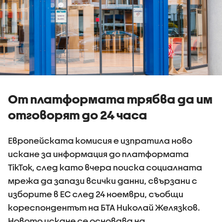
От платформата трябва да им
отговорят до 24 часа
Европейската комисия е изпратила ново
искане за информация до платформата
TikTok, след като вчера поиска социалната
мрежа да запази всички данни, свързани с
изборите в ЕС след 24 ноември, съобщи
кореспондентът на БТА Николай Желязков.
Новото искане се основава на