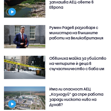
заплашва АЕЦ-овете в
Европа
Румен Радев разговаря с
министъра на външните
работи на Великобритания
Обвиниха майка за убийство
на четирите ѝ деца в
съучастничество с баба им
Има ли опасност АЕЦ
„Козлодуй” да спре работа
заради ниското ниво на
Дунав?