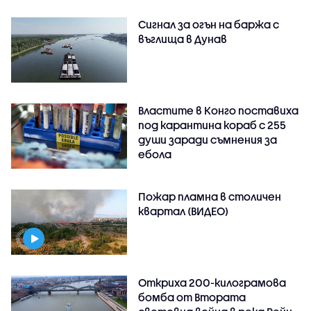
Сигнал за огън на баржа с
въглища в Дунав
Властите в Конго поставиха
под карантина кораб с 255
души заради съмнения за
ебола
Пожар пламна в столичен
квартал (ВИДЕО)
Откриха 200-килограмова
бомба от Втората