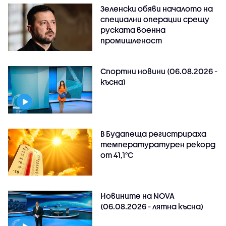
Зеленски обяви началото на
специални операции срещу
руската военна
промишленост
Спортни новини (06.08.2026 -
късна)
В Будапеща регистрираха
температуратурен рекорд
от 41,1°C
Новините на NOVA
(06.08.2026 - лятна късна)