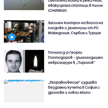
световна война в река Рейн,
евакуираха стотици в Кьолн
(СНИМКИ)
Засилен контрол на вноса на
плодове и зеленчуци от РС
Македония, Сърбия и Турция
Почина д-р Георги
Поптодоров – дългогодишен
неврохирург в „Пирогов“
„Екоравновесие“ издирва
бездомни кучета в София с
дронове и ловни екипи