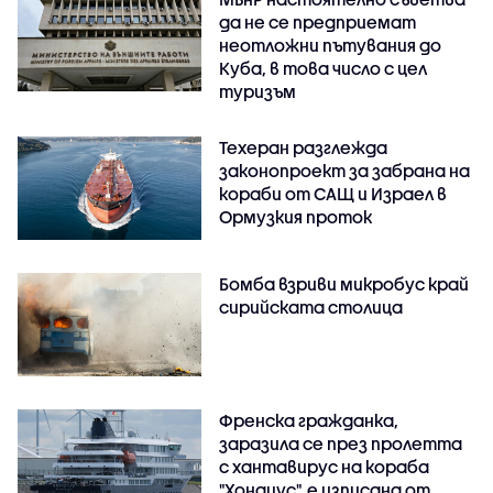
да не се предприемат
неотложни пътувания до
Куба, в това число с цел
туризъм
Техеран разглежда
законопроект за забрана на
кораби от САЩ и Израел в
Ормузкия проток
Бомба взриви микробус край
сирийската столица
Френска гражданка,
заразила се през пролетта
с хантавирус на кораба
"Хондиус", е изписана от