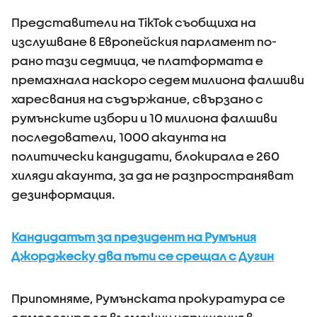
Представители на TikTok съобщиха на
изслушване в Европейския парламент по-
рано тази седмица, че платформата е
премахнала наскоро седем милиона фалшиви
харесвания на съдържание, свързано с
румънските избори и 10 милиона фалшиви
последователи, 1000 акаунта на
политически кандидати, блокирала е 260
хиляди акаунта, за да не разпространяват
дезинформация.
Кандидатът за президент на Румъния
Джорджеску два пъти се срещал с Дугин
Припомняме, Румънската прокуратура се