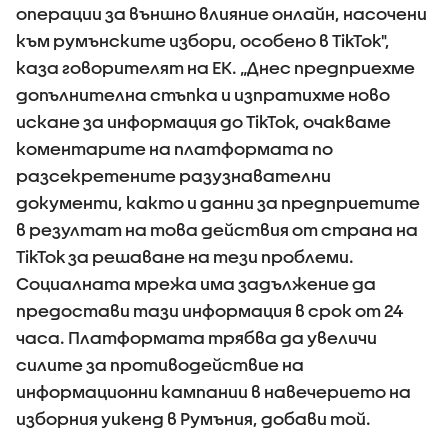
операции за външно влияние онлайн, насочени
към румънските избори, особено в TikTok",
каза говорителят на ЕК. „Днес предприехме
допълнителна стъпка и изпратихме ново
искане за информация до TikTok, очакваме
коментарите на платформата по
разсекретените разузнавателни
документи, както и данни за предприетите
в резултат на това действия от страна на
TikTok за решаване на тези проблеми.
Социалната мрежа има задължение да
предостави тази информация в срок от 24
часа. Платформата трябва да увеличи
силите за противодействие на
информационни кампании в навечерието на
изборния уикенд в Румъния, добави той.