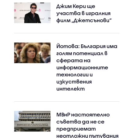
Джим Кери ще
участва в игралния
филм „Джетсънови“
Йотова: България има
голям потенциал в
сферата на
информационните
технологии и
изкуствения
интелект
МВнР настоятелно
съветва да не се
предприемат
неотложни пътувания