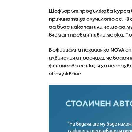
Шофьорът продължава курса без
причината за случилото се. „В
да бъде наказан или нещо да м
вземат превантивни мерки. По
В официална позиция за NOVA 
извинения и посочиха, че вода
финансова санкция за неспазв
обслужване.