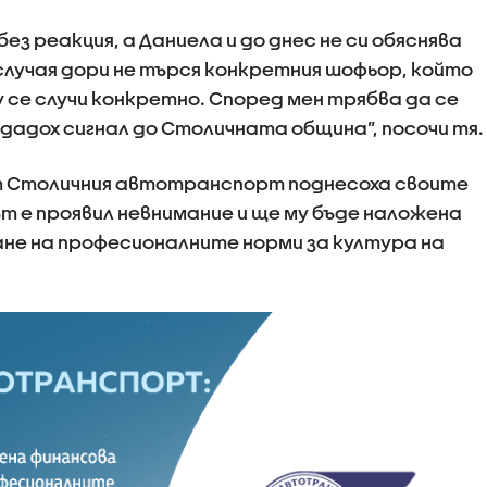
 реакция, а Даниела и до днес не си обяснява
 случая дори не търся конкретния шофьор, който
у се случи конкретно. Според мен трябва да се
дадох сигнал до Столичната община”, посочи тя.
от Столичния автотранспорт поднесоха своите
чът е проявил невнимание и ще му бъде наложена
ане на професионалните норми за култура на