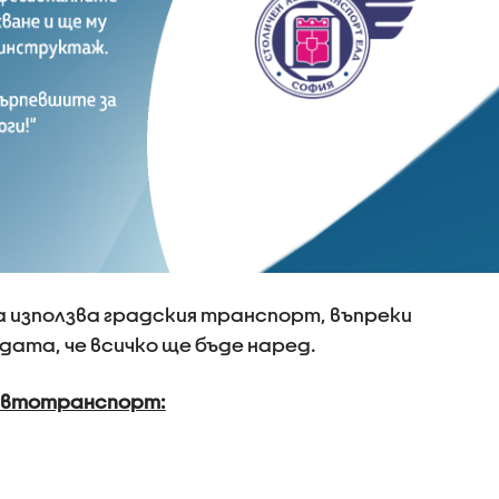
 използва градския транспорт, въпреки
дата, че всичко ще бъде наред.
 автотранспорт: