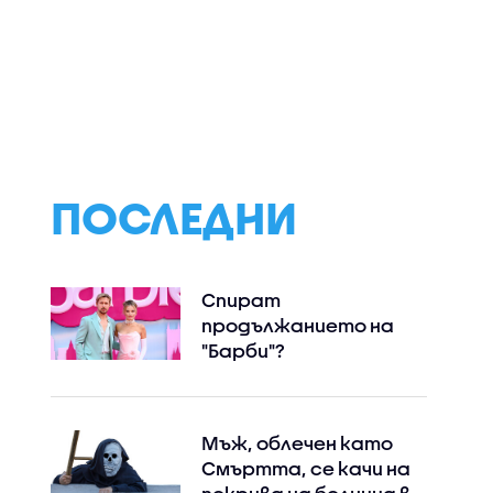
рата
Спортни новини
Кога и защо
винения
(06.08.2026 -
кучетата реаг
ф на ВиК-
следобедна)
агресивно?
ПОСЛЕДНИ
Спират
продължанието на
"Барби"?
Мъж, облечен като
Смъртта, се качи на