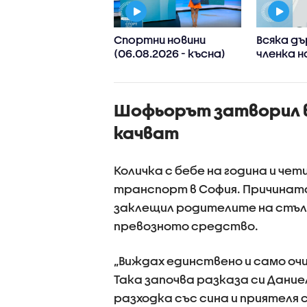
 Иван Иванов:
Спортни новини
Всяка д
ите нива на
(06.08.2026 - късна)
членка н
в са последица
реши да 
лиматичните
споделя
ени, такива
приложе
Шофьорът затворил 
ния ще
информа
стяват
проверки
качват
Количка с бебе на година и че
транспорт в София. Причинат
заклещил родителите на стълб
превозното средство.
„Виждах единствено и само очи
Така започва разказа си Дание
разходка със сина и приятеля 