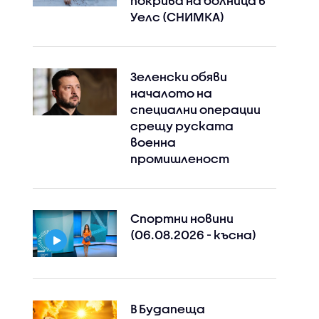
покрива на болница в
Уелс (СНИМКА)
Зеленски обяви
началото на
специални операции
срещу руската
военна
промишленост
Спортни новини
(06.08.2026 - късна)
В Будапеща