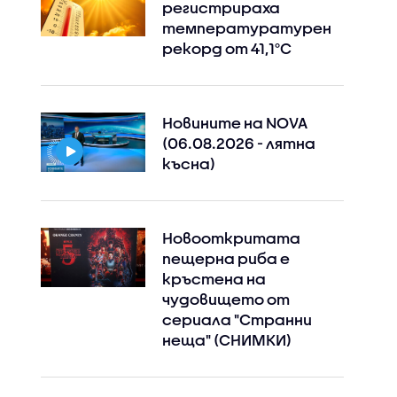
регистрираха
температуратурен
рекорд от 41,1°C
Новините на NOVA
(06.08.2026 - лятна
късна)
Новооткритата
пещерна риба е
кръстена на
чудовището от
сериала "Странни
неща" (СНИМКИ)