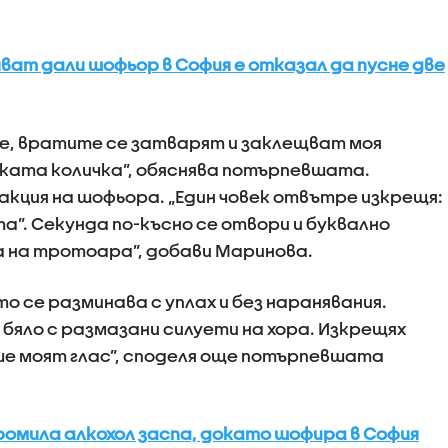
ват дали шофьор в София е отказал да пусне две
че, вратите се затварят и заклещват моя
ката количка”, обяснява потърпевшата.
акция на шофьора. „Един човек отвътре изкрещя:
. Секунда по-късно се отвори и буквално
а на тротоара”, добави Маринова.
о се разминава с уплах и без наранявания.
 бяло с размазани силуети на хора. Изкрещях
еше моят глас”, споделя още потърпевшата
 промила алкохол заспа, докато шофира в София