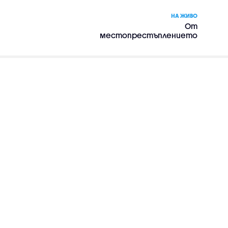
НА ЖИВО
От
местопрестъплението
– сериал, сезон 1