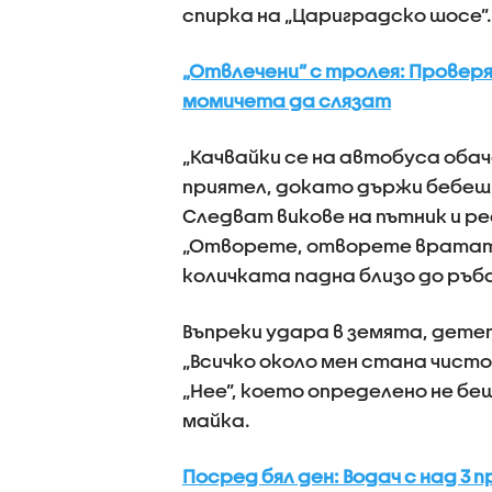
спирка на „Цариградско шосе”.
„Отвлечени” с тролея: Проверя
момичета да слязат
„Качвайки се на автобуса оба
приятел, докато държи бебеш
Следват викове на пътник и ре
„Отворете, отворете вратата”
количката падна близо до ръб
Въпреки удара в земята, детет
„Всичко около мен стана чисто
„Нее”, което определено не б
майка.
Посред бял ден: Водач с над 3