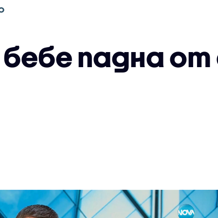
О
 бебе падна от