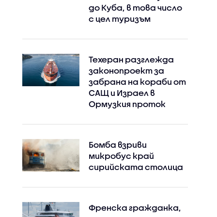
до Куба, в това число
с цел туризъм
Техеран разглежда
законопроект за
забрана на кораби от
САЩ и Израел в
Ормузкия проток
Бомба взриви
микробус край
сирийската столица
Френска гражданка,