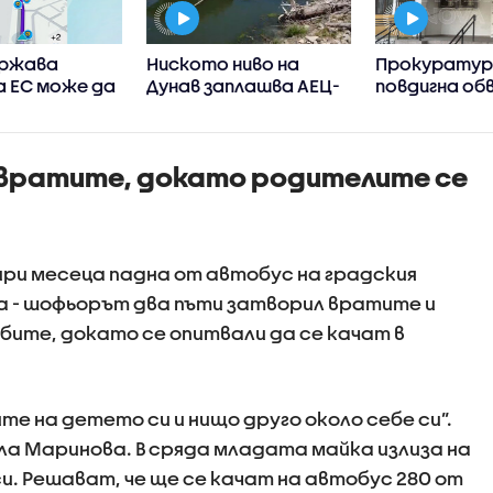
ържава
Ниското ниво на
Прокурату
а ЕС може да
Дунав заплашва АЕЦ-
повдигна об
ограничи
овете в Европа
на бившия ше
нето в
Бургас
ния на
вратите, докато родителите се
ция къде има
 на пътя
тири месеца падна от автобус на градския
а - шофьорът два пъти затворил вратите и
ите, докато се опитвали да се качат в
те на детето си и нищо друго около себе си”.
ла Маринова. В сряда младата майка излиза на
си. Решават, че ще се качат на автобус 280 от