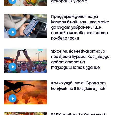
декорация у дома
Предупрежденията за
камери в навигациите може
да бъдат забранени: Ще
направи ли това пътищата
по-безопасни
Spice Music Festival отново
превзема Бургас: Кои звезди
дават старт на
тазгодишното издание
Колко уязвима е Европа от
конфликта в Близкия изток
БАБХ проверява борсата в