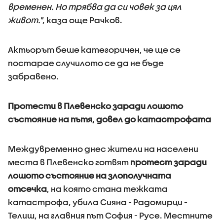
временен. Но трябва да си човек за цял
живот."
, каза още Рачков.
Актьорът беше категоричен, че ще се
постарае случилото се да не бъде
забравено.
Протести в Плевенско заради лошото
състояние на пътя, довел до катастрофата
Междувременно днес жители на населени
места в Плевенско готвят
протест заради
лошото състояние на злополучната
отсечка
, на която стана тежката
катастрофа, убила Сияна - Радомирци -
Телиш, на главния път София - Русе. Местните