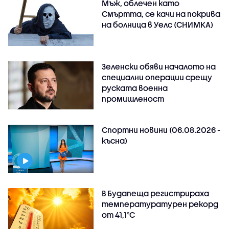
Мъж, облечен като
Смъртта, се качи на покрива
на болница в Уелс (СНИМКА)
Зеленски обяви началото на
специални операции срещу
руската военна
промишленост
Спортни новини (06.08.2026 -
късна)
В Будапеща регистрираха
температуратурен рекорд
от 41,1°C