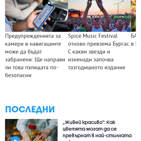
Предупрежденията за
Spice Music Festival
БАБ
камери в навигациите
отново превзема Бургас:
в П
може да бъдат
С какви звезди и
забранени: Ще направи
изненади започва
ли това пътищата по-
тазгодишното издание
безопасни
ПОСЛЕДНИ
„Живей красиво”: Как
цветята могат да се
превърнат в най-стилната