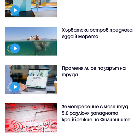
Хърватски остров предлага
езда в морето
Променя ли се пазарът на
труда
Земетресение с магнитуд
5,8 разлюля западното
крайбрежие на Филипините