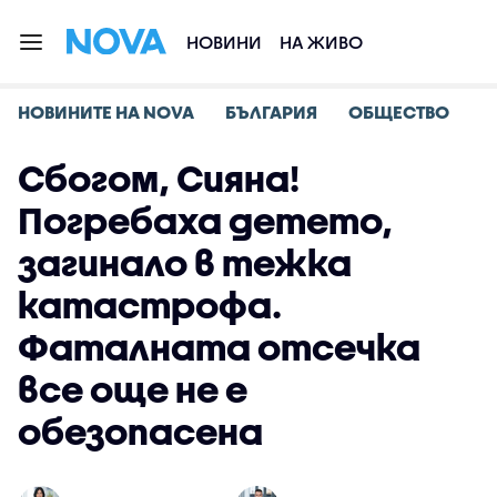
НОВИНИ
НА ЖИВО
НОВИНИТЕ НА NOVA
БЪЛГАРИЯ
ОБЩЕСТВО
Сбогом, Сияна!
Погребаха детето,
загинало в тежка
катастрофа.
Фаталната отсечка
все още не е
обезопасена