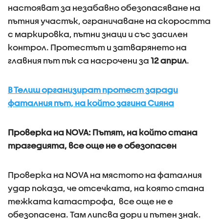
настояват за незабавно обезопасяване на
пътния участък, ограничаване на скоростта
с маркировка, пътни знаци и със засилен
контрол. Протестът и затварянето на
главния път пък са насрочени за
12 април
.
В Телиш организират протест заради
фаталния път, на който загина Сияна
Проверка на NOVA: Пътят, на който стана
трагедията, все още не е обезопасен
Проверка на NOVA на мястото на фаталния
удар показа, че отсечката, на която стана
тежката катастрофа, все още не е
обезопасена. Там липсва дори и пътен знак.