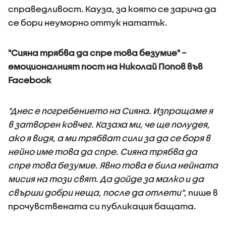
справедливост. Кауза, за която се зарича да
се бори неуморно оттук нататък.
"Сияна трябва да спре това безумие" –
емоционалният пост на Николай Попов във
Facebook
"Днес е погребението на Сияна. Изпращаме я
в затворен ковчег. Казаха ми, че ще полудея,
ако я видя, а ми трябват сили за да се боря в
нейно име това да спре. Сияна трябва да
спре това безумие. Явно това е била нейната
мисия на този свят. Да дойде за малко и да
свърши добри неща, после да отлети"
, пише в
прочувствената си публикация бащата.