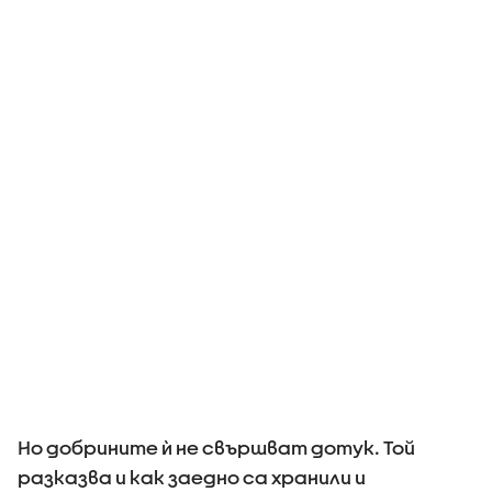
Но добрините ѝ не свършват дотук. Той
разказва и как заедно са хранили и