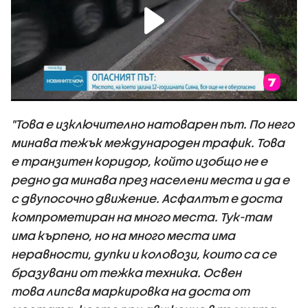
"Това е изключително натоварен път. По него
минава тежък международен трафик. Това
е транзитен коридор, който изобщо не е
редно да минава през населени места и да е
с двупосочно движение. Асфалтът е доста
компрометиран на много места. Тук-там
има кърпено, но на много места има
неравности, дупки и коловози, които са се
бразувани от тежка техника. Освен
това липсва маркировка на доста от