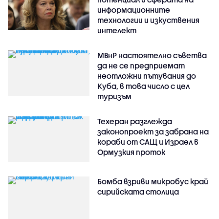
информационните
технологии и изкуствения
интелект
МВнР настоятелно съветва
да не се предприемат
неотложни пътувания до
Куба, в това число с цел
туризъм
Техеран разглежда
законопроект за забрана на
кораби от САЩ и Израел в
Ормузкия проток
Бомба взриви микробус край
сирийската столица