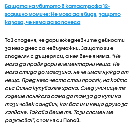
Бащата на убитото в катастрофа 12-
годишно момиче: Не мога да я видя, защото
казаха, че няма да го понеса
Той споделя, че дори ежедневните дейности
за него днес са невъзможни. Защото ги е
споделял с дъщеря си, а нея вече я няма.
"Не
мога да правя дори елементарни неща. Не
мога отида до магазина, не че имам нужда от
нещо. Пред него често стои просяк, на който
със Сияна купувахме храна. След училище тя
ходеше понякога сама до там за да купи на
този човек сандвич, колбас или нещо друго за
хапване. Такава беше тя. Този спомен ме
разкъсва!"
, спомня си Попов.