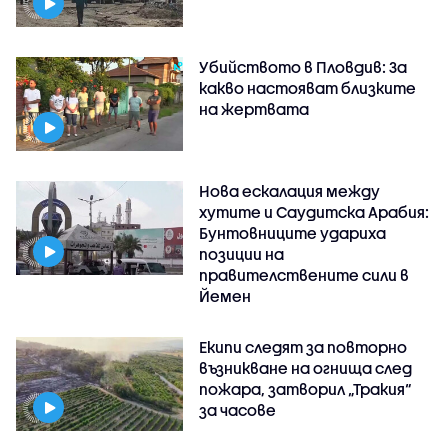
Убийството в Пловдив: За
какво настояват близките
на жертвата
Нова ескалация между
хутите и Саудитска Арабия:
Бунтовниците удариха
позиции на
правителствените сили в
Йемен
Екипи следят за повторно
възникване на огнища след
пожара, затворил „Тракия“
за часове