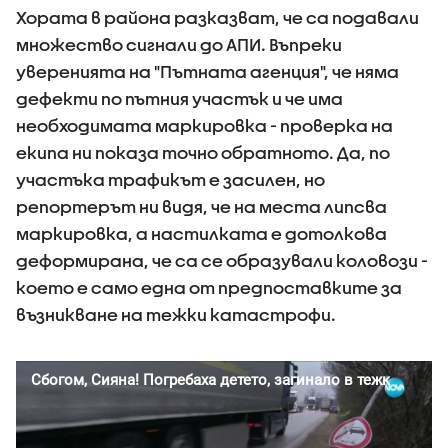
Хората в района разказват, че са подавали
множество сигнали до АПИ. Въпреки
уверенията на "Пътната агенция", че няма
дефекти по пътния участък и че има
необходимата маркировка - проверка на
екипа ни показа точно обратното. Да, по
участъка трафикът е засилен, но
репортерът ни видя, че на места липсва
маркировка, а настилката е дотолкова
деформирана, че са се образували коловози -
което е само една от предпоставките за
възникване на тежки катастрофи.