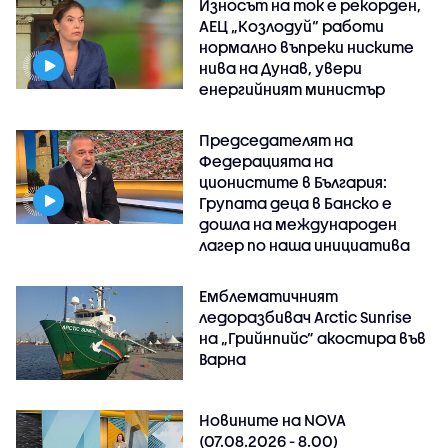
Износът на ток е рекорден,
АЕЦ „Козлодуй“ работи
нормално въпреки ниските
нива на Дунав, увери
енергийният министър
Председателят на
Федерацията на
ционистите в България:
Групата деца в Банско е
дошла на международен
лагер по наша инициатива
Емблематичният
ледоразбивач Arctic Sunrise
на „Грийнпийс” акостира във
Варна
Новините на NOVA
(07.08.2026 - 8.00)