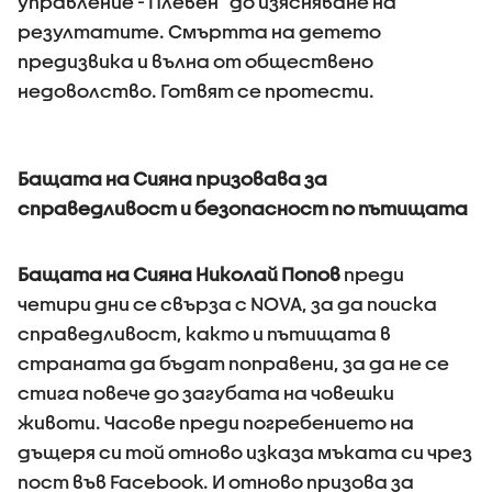
управление - Плевен“ до изясняване на
резултатите. Смъртта на детето
предизвика и вълна от обществено
недоволство. Готвят се протести.
Бащата на Сияна призовава за
справедливост и безопасност по пътищата
Бащата на Сияна Николай Попов
преди
четири дни се свърза с NOVA, за да поиска
справедливост, както и пътищата в
страната да бъдат поправени, за да не се
стига повече до загубата на човешки
животи. Часове преди погребението на
дъщеря си той отново изказа мъката си чрез
пост във Facebook. И отново призова за