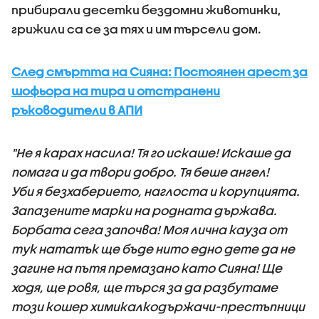
прибирали десетки бездомни животинки,
грижили са се за тях и им търсели дом.
След смъртта на Сияна: Постоянен арест за
шофьора на тира и отстранени
ръководители в АПИ
"Не я карах насила! Тя го искаше! Искаше да
помага и да твори добро. Тя беше ангел!
Уби я безхаберието, наглоста и корупцията.
Запазените марки на родната държава.
Борбата сега започва! Моя лична кауза от
тук нататък ще бъде нито едно дете да не
загине на пътя премазано като Сияна! Ще
ходя, ще ровя, ще търся за да разбутаме
този кошер химикалкодържачи-престъпници