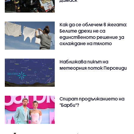
Дамаск
Как да се облечем в жегата:
Белите дрехи не са
единственото решение за
охлаждане на тялото
Наближава пикът на
метеорния поток Персеиди
Спират продължанието на
"Барби"?