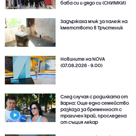
баба си и дядо си (СНИМКИ)
Задържаха мъж за палеж на
кметството в Тръстеник
Новините на NOVA
(07.08.2026 - 9.00)
След случая с родилката от
Варна: Още едно семейство
разказа за бременност с
трагичен край, проследена
от същия лекар