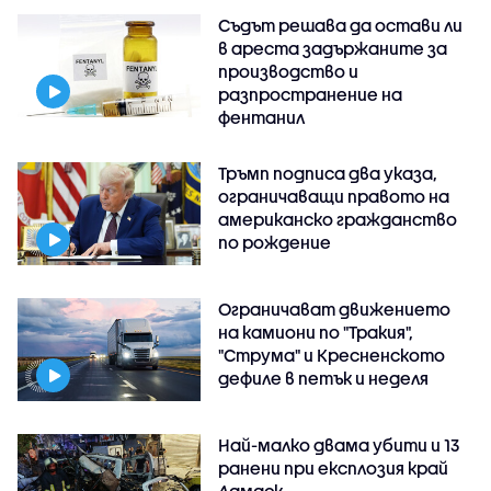
Съдът решава да остави ли
в ареста задържаните за
производство и
разпространение на
фентанил
Тръмп подписа два указа,
ограничаващи правото на
американско гражданство
по рождение
Ограничават движението
на камиони по "Тракия",
"Струма" и Кресненското
дефиле в петък и неделя
Най-малко двама убити и 13
ранени при експлозия край