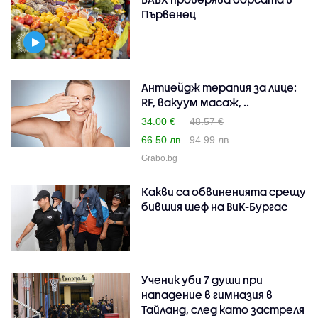
Първенец
Антиейдж терапия за лице:
RF, вакуум масаж, ..
34.00 €
48.57 €
66.50 лв
94.99 лв
Grabo.bg
Какви са обвиненията срещу
бившия шеф на ВиК-Бургас
Ученик уби 7 души при
нападение в гимназия в
Тайланд, след като застреля