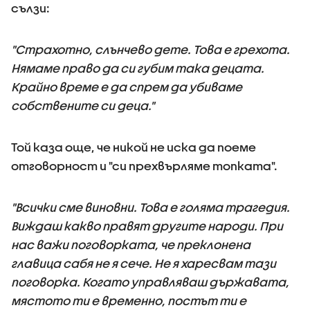
сълзи:
"Страхотно, слънчево дете. Това е грехота.
Нямаме право да си губим така децата.
Крайно време е да спрем да убиваме
собствените си деца."
Той каза още, че никой не иска да поеме
отговорност и "си прехвърляме топката".
"Всички сме виновни. Това е голяма трагедия.
Виждаш какво правят другите народи. При
нас важи поговорката, че преклонена
главица сабя не я сече. Не я харесвам тази
поговорка. Когато управляваш държавата,
мястото ти е временно, постът ти е