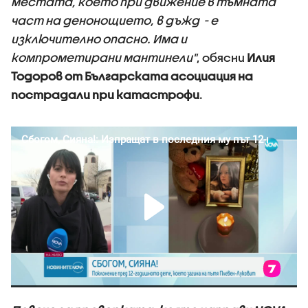
местата, което при движение в тъмната
част на денонощието, в дъжд - е
изключително опасно. Има и
компрометирани мантинели"
, обясни
Илия
Тодоров от Българската асоциация на
пострадали при катастрофи
.