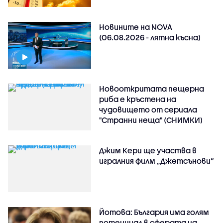
Новините на NOVA
(06.08.2026 - лятна късна)
Новооткритата пещерна
риба е кръстена на
чудовището от сериала
"Странни неща" (СНИМКИ)
Джим Кери ще участва в
игралния филм „Джетсънови“
Йотова: България има голям
потенциал в сферата на