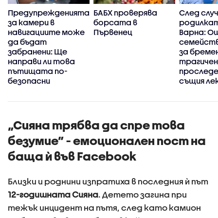
Предупрежденията
БАБХ проверява
След случ
за камери в
борсата в
родилка
навигациите може
Първенец
Варна: О
да бъдат
семейств
забранени: Ще
за бреме
направи ли това
трагичен
пътищата по-
проследе
безопасни
същия ле
„Сияна трябва да спре това
безумие” - емоционален пост на
баща ѝ във Facebook
Близки и роднини изпратиха в последния ѝ път
12-годишната Сияна
. Детето загина при
тежък инцидент на пътя, след като камион