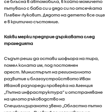
се блъсна в автомобила, в който момичето
пътувало с баба си и дядо си по отсечката
Плевен-Луковит. Дядото на детето все още
е в критично състояние.
Какви мерки предприе държавата след
трагедията
Съдът реши да остави шофьора на тира,
помел колата им, под постоянен
арест. Министърът на регионалното
развитие и благоустройството Иван
Иванов разпореди проверка на Агенция
„Пътна инфраструктура“ и отстраняване
на цялото ръководство на
Специализираното звено „Областно пътно