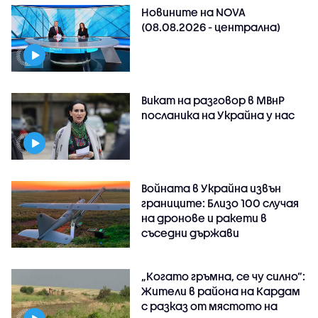
Новините на NOVA
(08.08.2026 - централна)
Викат на разговор в МВнР
посланика на Украйна у нас
Войната в Украйна извън
границите: Близо 100 случая
на дронове и ракети в
съседни държави
„Когато гръмна, се чу силно“:
Жители в района на Кардам
с разказ от мястото на