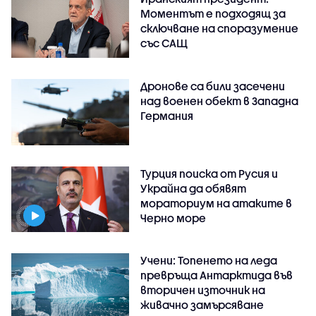
Моментът е подходящ за
сключване на споразумение
със САЩ
Дронове са били засечени
над военен обект в Западна
Германия
Турция поиска от Русия и
Украйна да обявят
мораториум на атаките в
Черно море
Учени: Топенето на леда
превръща Антарктида във
вторичен източник на
живачно замърсяване