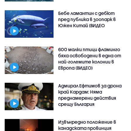
Бебе ламантин с дебют
пред публика в зоопарк в
Южен Китай (ВИДЕО
600 малки птици фламинго
бяха освободени в една от
най-големите колонии в
Европа (ВИДЕО)
Адмирал Ефтимов за дрона
край Кардам: Няма
преднамерени действия
срещу България
Извънредно положение в
канадската провинция