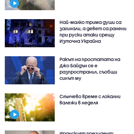
Най-малко трима души са
загинали, а девет са ранени
при руски атаки срещу
Източна Украйна
Ракът на простатата на
Джо Байдън се е
разпространил, съобщи
синът му
Слънчево време с локални
валежи в неделя
Иранският президент: