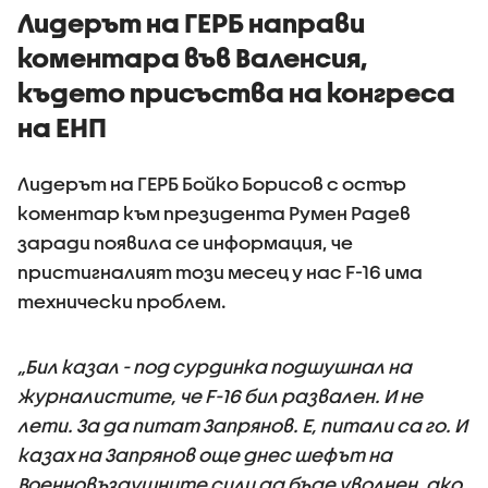
Лидерът на ГЕРБ направи
коментара във Валенсия,
където присъства на конгреса
на ЕНП
Лидерът на ГЕРБ Бойко Борисов с остър
коментар към президента Румен Радев
заради появила се информация, че
пристигналият този месец у нас F-16 има
технически проблем.
„Бил казал - под сурдинка подшушнал на
журналистите, че F-16 бил развален. И не
лети. За да питат Запрянов. Е, питали са го. И
казах на Запрянов още днес шефът на
Военновъздушните сили да бъде уволнен, ако