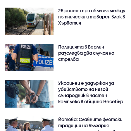
25 ранени при сблъсък между
пътнически и товарен влак в
Хърватия
Полицията в Берлин
разследва два случая на
стрелба
Украинец е задържан за
убийството на негов
сънародник в частен
комплекс в община Несебър
Йотова: Славните флотски
традиции на България