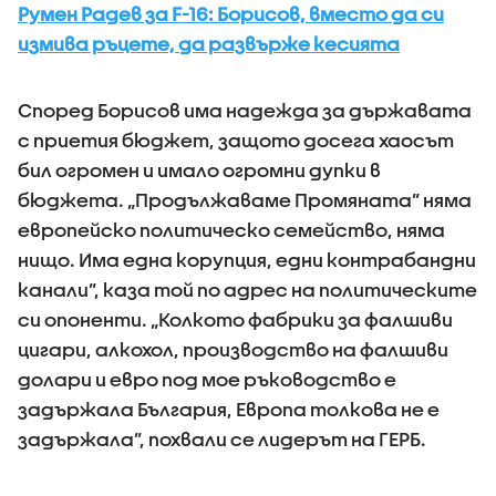
Румен Радев за F-16: Борисов, вместо да си
измива ръцете, да развърже кесията
Според Борисов има надежда за държавата
с приетия бюджет, защото досега хаосът
бил огромен и имало огромни дупки в
бюджета. „Продължаваме Промяната” няма
европейско политическо семейство, няма
нищо. Има една корупция, едни контрабандни
канали”, каза той по адрес на политическите
си опоненти. „Колкото фабрики за фалшиви
цигари, алкохол, производство на фалшиви
долари и евро под мое ръководство е
задържала България, Европа толкова не е
задържала”, похвали се лидерът на ГЕРБ.