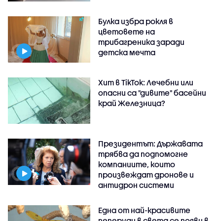
Булка избра рокля в
цветовете на
трибагреника заради
детска мечта
Хит в TikTok: Лечебни или
опасни са "дивите" басейни
край Железница?
Президентът: Държавата
трябва да подпомогне
компаниите, които
произвеждат дронове и
антидрон системи
Една от най-красивите
пеперуди в света се появи в