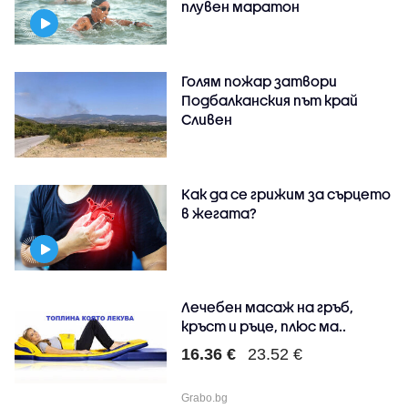
плувен маратон
Голям пожар затвори
Подбалканския път край
Сливен
Как да се грижим за сърцето
в жегата?
Лечебен масаж на гръб,
кръст и ръце, плюс ма..
16.36 €
23.52 €
Grabo.bg