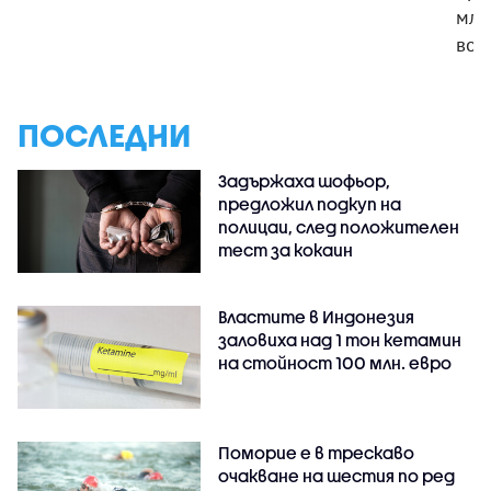
мла
вое
ПОСЛЕДНИ
Задържаха шофьор,
предложил подкуп на
полицаи, след положителен
тест за кокаин
Властите в Индонезия
заловиха над 1 тон кетамин
на стойност 100 млн. евро
Поморие е в трескаво
очакване на шестия по ред