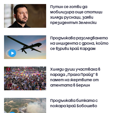
Путин се готви да
мобилизира още стотици
хиляди руснаци, заяви
президентът Зеленски
Продължава разследването
на инцидента с дрона, който
се взриви край Кардам
Хиляди души участваха в
парада „Прага Прайд“ в
памет на жертвите от
атентата в Берлин
Продължава битката с
пожара край Бобошево