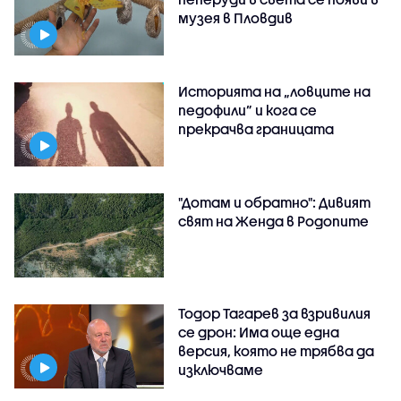
музея в Пловдив
Историята на „ловците на
педофили” и кога се
прекрачва границата
"Дотам и обратно": Дивият
свят на Женда в Родопите
Тодор Тагарев за взривилия
се дрон: Има още една
версия, която не трябва да
изключваме