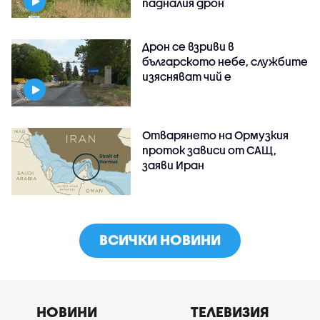
падналия дрон
Дрон се взриви в
българското небе, службите
изясняват чий е
Отварянето на Ормузкия
проток зависи от САЩ,
заяви Иран
ВСИЧКИ НОВИНИ
НОВИНИ
ТЕЛЕВИЗИЯ