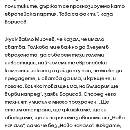
политиките, държат се прогнозируемо като
европейска партия. Това са факти”, каза
Борисов.
„Чух Ивайло Мирчев, че казал, че имало
сватба. Толкова ми е важно да влезем в
еврозоната, да съберем тези големи
инвестиции, най-големите европейски
компании искат да дойдат у нас, че може да
предадете, и сватба да има, и кръщене, и
погача. Всичко това ще има, но България ще
върви напред”, заяви Борисов. Според него
техният умисъл е много прозрачен. „Ще
стоим отстрани, ще джафкаме, ще ги
обиждаме, ще ги наричаме зависими от „Ново
начало”, само че без „Ново начало”. Виждате,