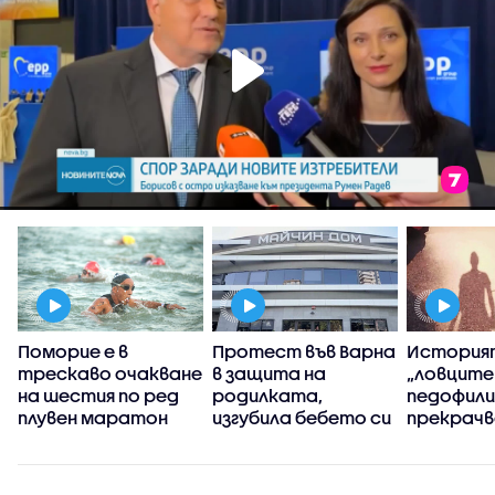
Поморие е в
Протест във Варна
История
трескаво очакване
в защита на
„ловците
на шестия по ред
родилката,
педофили”
плувен маратон
изгубила бебето си
прекрачв
дни преди
граница
раждането