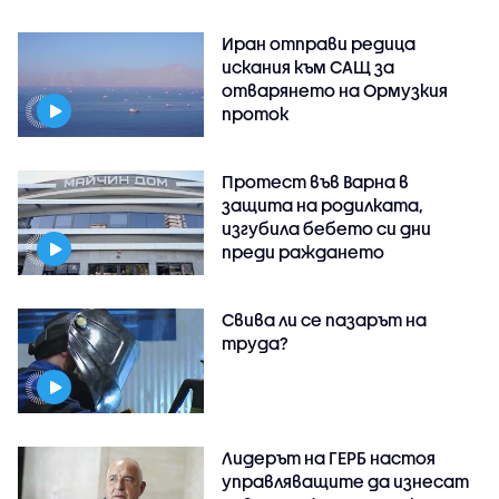
Иран отправи редица
искания към САЩ за
отварянето на Ормузкия
проток
Протест във Варна в
защита на родилката,
изгубила бебето си дни
преди раждането
Свива ли се пазарът на
труда?
Лидерът на ГЕРБ настоя
управляващите да изнесат