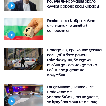
повече информация около
случая с дрона край Кардам
Етикетите в евро, левът
окончателно отива в
историята
Нападения, при които загина
полицай и бяха ранени
няколко души, белязаха
първия ден от мандата на
новия президент на
Колумбия
Епидемията „Фентанил”:
Повечето от
употребяващите не знаят,
че купуват мощния опиоид