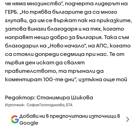
че няма мнозинство”, подчерта лидерът на
ГЕРБ. „Но трябва българите да са много
глупави, да им се вържат пак на приказките,
затова винаги благодаря и на тях, когато
направят нещо добро за България. Така съм
благодарил на „Ново начало”, на АПС, когато
са стояли допреди седмица при нас. Те от
първия ден искат да свалят
правителството, та тръгнали да
коментират 100-те дни”, изтъкна още той
Редактор: Станимира Шикова
Източник:
София Господинова, БТА
Добави ни в предпочитани източници в
Google