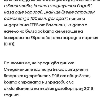
е вярно това, което е подшушнал Радев”,
каза още Борисов.
„Как ще вземе строшен
самолет за 100 млн. долара?”,
попита
лидерът на ГЕРБ от Валенсия, където е
начело на българската делегация на
конгреса на Европейската народна партия
(ЕНП).
Припомняме, че преди два дни от
Съединените щати за България излетя
вторият изтребител F-16 от общо 8-те,
които страната ни придоби със
сключването на първия договор през 2019
година.