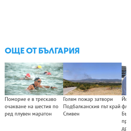
ОЩЕ ОТ БЪЛГАРИЯ
Поморие е в трескаво
Голям пожар затвори
Йот
очакване на шестия по
Подбалканския път край
фло
ред плувен маратон
Сливен
Бъл
про
дръ