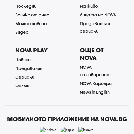
Последни
На живо
Всичко от днес
Лицата на NOVA
Моята новина
Предавания и
сериали
Видео
NOVA PLAY
ОЩЕ ОТ
NOVA
Новини
NOVA
Предавания
отговорност
Сериали
NOVA Кариери
Филми
News in English
МОБИЛНОТО ПРИЛОЖЕНИЕ НА NOVA.BG