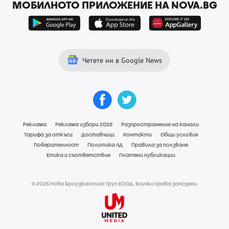
МОБИЛНОТО ПРИЛОЖЕНИЕ НА NOVA.BG
Четете ни в Google News
Реклама
Реклама избори 2026
Разпространение на канали
Тарифа за откъси
Доставчици
Контакти
Общи условия
Поверителност
Политика ЛД
Правила за ползване
Етика и съответствие
Платени публикации
© 2026 Нова Броудкастинг Груп ЕООД. Всички права запазени.