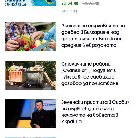
29.34 лв
48.90 лв
Grabo.bg
Ръстът на търговията на
дребно в България е над
десет пъти по-висок от
средния в еврозоната
Столичните райони
„Слатина“, „Подуяне“ и
„Изгрев“ се сдобиха с
договор за почистване
Зеленски пристига в Сърбия
на първа визита след
началото на войната в
Украйна