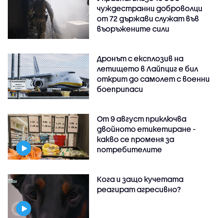
чуждестранни доброволци
от 72 държави служат във
въоръжените сили
Дронът с експлозив на
летището в Лайпциг е бил
открит до самолет с военни
боеприпаси
От 9 август приключва
двойното етикетиране -
какво се променя за
потребителите
Кога и защо кучетата
реагират агресивно?