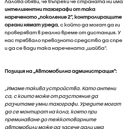
Лалова обяви, че въпреки че страната ни има
интелигентни тахографи от така
нареченото „поколение 2”, контролиращите
органи нямат уреда
, с който да могат да ги
проверяват в реално време от дистанция. У
нас трябвало превозното средство да спре
и да се вади така наречената „шайба”.
Позиция на „Автомобилна администрация”:
„Имаме такива устройства. Като антени
са, с които може от разстояние да
разчитаме умни тахографи. Уредите могат
да се монтират на кола, която при
преминаване до тежкотоварните
автомобили може да засече дали има