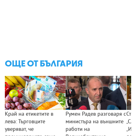
ОЩЕ ОТ БЪЛГАРИЯ
Край на етикетите в
Румен Радев разговаря с
Сто
лева: Търговците
министъра на външните
„Сла
уверяват, че
работи на
„Из