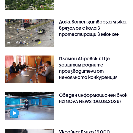
Доживотен затвор за мъжа,
врязал се с кола в
протестиращи в Мюнхен
Пламен Абровски: Ще
защитим родните
производители от
нелоялната конкуренция
Обеден информационен блок
на NOVA NEWS (06.08.2026)
Украйна: Близо 16 000