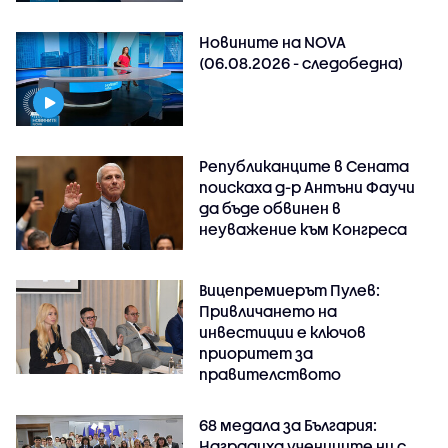
Новините на NOVA
(06.08.2026 - следобедна)
Републиканците в Сената
поискаха д-р Антъни Фаучи
да бъде обвинен в
неуважение към Конгреса
Вицепремиерът Пулев:
Привличането на
инвестиции е ключов
приоритет за
правителството
68 медала за България:
Наградиха учениците ни с