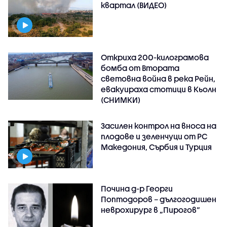
квартал (ВИДЕО)
Откриха 200-килограмова
бомба от Втората
световна война в река Рейн,
евакуираха стотици в Кьолн
(СНИМКИ)
Засилен контрол на вноса на
плодове и зеленчуци от РС
Македония, Сърбия и Турция
Почина д-р Георги
Поптодоров – дългогодишен
неврохирург в „Пирогов“