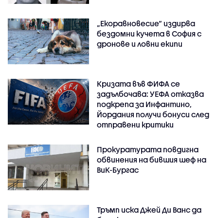
„Екоравновесие“ издирва
бездомни кучета в София с
дронове и ловни екипи
Кризата във ФИФА се
задълбочава: УЕФА отказва
подкрепа за Инфантино,
Йордания получи бонуси след
отправени критики
Прокуратурата повдигна
обвинения на бившия шеф на
ВиК-Бургас
Тръмп иска Джей Ди Ванс да