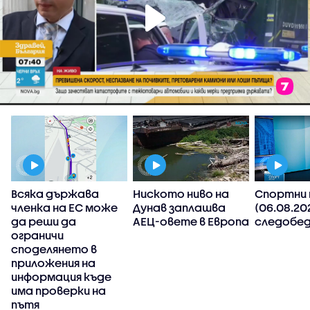
Всяка държава
Ниското ниво на
Спортни 
членка на ЕС може
Дунав заплашва
(06.08.20
да реши да
АЕЦ-овете в Европа
следобед
ограничи
споделянето в
приложения на
,
информация къде
има проверки на
пътя