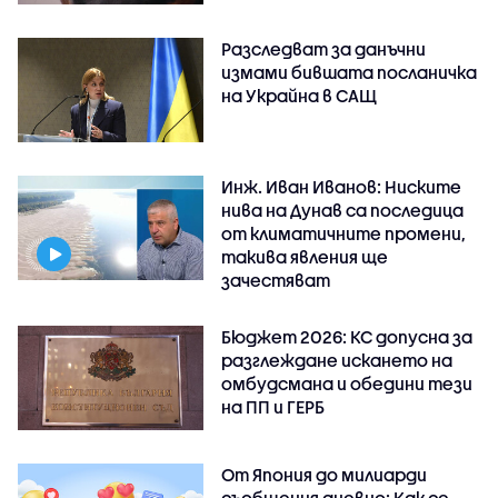
Разследват за данъчни
измами бившата посланичка
на Украйна в САЩ
Инж. Иван Иванов: Ниските
нива на Дунав са последица
от климатичните промени,
такива явления ще
зачестяват
Бюджет 2026: КС допусна за
разглеждане искането на
омбудсмана и обедини тези
на ПП и ГЕРБ
От Япония до милиарди