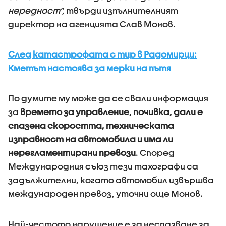
нередност”,
твърди изпълнителният
директор на агенцията Слав Монов.
След катастрофата с тир в Радомирци:
Кметът настоява за мерки на пътя
По думите му може да се свали информация
за
времето за управление, почивка, дали е
спазена скоростта, техническата
изправност на автомобила и има ли
нерегламентирани превози
. Според
Международния съюз тези тахографи са
задължителни, когато автомобил извършва
международен превоз, уточни още Монов.
Най-честото нарушение е за неспазване за