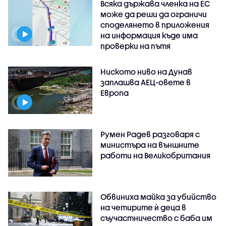
Всяка държава членка на ЕС
може да реши да ограничи
споделянето в приложения
на информация къде има
проверки на пътя
Ниското ниво на Дунав
заплашва АЕЦ-овете в
Европа
Румен Радев разговаря с
министъра на външните
работи на Великобритания
Обвиниха майка за убийство
на четирите ѝ деца в
съучастничество с баба им