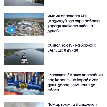
Има ли опасност АЕЦ
„Козлодуй” да спре работа
заради ниското ниво на
Дунав?
Сигнал за огън на баржа с
въглища в Дунав
Властите в Конго поставиха
под карантина кораб с 255
души заради съмнения за
ебола
Пожар пламна в столичен