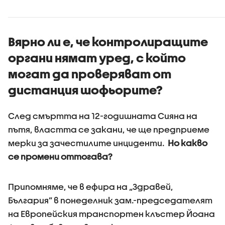
Вярно ли е, че контролиращите
органи нямат уред, с който
могат да проверяват от
дистанция шофьорите?
След смъртта на 12-годишната Сияна на
пътя, властта се закани, че ще предприеме
мерки за зачестилите инциденти.
Но какво
се промени оттогава?
Припомняме, че в ефира на „Здравей,
България” в понеделник зам.-председателят
на Европейския транспортен клъстер Йоана