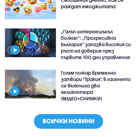
съобщения дневно: Как се
раждат емоджитата
„Галъп интернешънъл
болкан“: „Прогресивна
България“ запазва високия си
ръст на доверие през
първите 100 дни управление
Голям пожар временно
затвори "Тракия", в гасенето
се включиха два
хеликоптера
(ВИДЕО+СНИМКИ)
ВСИЧКИ НОВИНИ