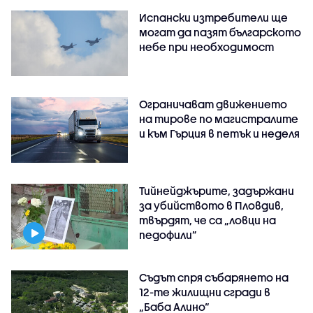
Испански изтребители ще
могат да пазят българското
небе при необходимост
Ограничават движението
на тирове по магистралите
и към Гърция в петък и неделя
Тийнейджърите, задържани
за убийството в Пловдив,
твърдят, че са „ловци на
педофили”
Съдът спря събарянето на
12-те жилищни сгради в
„Баба Алино“