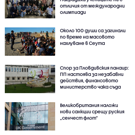
отличия от международни
олимпиади
Около 100 души са загинали
по време на масовото
нахлуване в Сеута
Спор за Пловдивския панаир:
ПП настоява за незабавни
действия, финансовото
министерство чака съда
Великобритания наложи
нови санкции срещу руския
„сенчест флот“