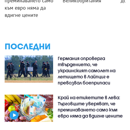
преминаването само
Великобритания
дог
към евро няма да
вдигне цените
ПОСЛЕДНИ
Германия опроверга
твърдението, че
украинският самолет на
летището в Лайпциг е
превозвал боеприпаси
Край на етикетите в лева:
Търговците уверяват, че
преминаването само към
евро няма да вдигне цените