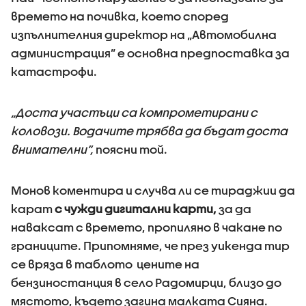
времето на почивка, което според
изпълнителния директор на „Автомобилна
администрация” е основна предпоставка за
катастрофи.
„Доста участъци са компрометирани с
коловози. Водачите трябва да бъдат доста
внимателни”,
поясни той.
Монов коментира и случва ли се тираджии да
карат
с чужди дигитални карти,
за да
наваксат с времето, пропиляно в чакане по
границите. Припомняме, че през уикенда тир
се вряза в таблото цените на
бензиностанция в село Радомирци, близо до
мястото, където загина малката Сияна.