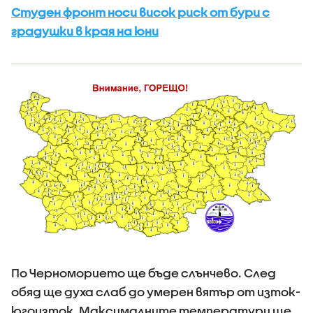
Студен фронт носи висок риск от бури с
градушки в края на юни
По Черноморието ще бъде слънчево. След
обяд ще духа слаб до умерен вятър от изток-
югоизток. Максималните температури ще