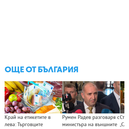
ОЩЕ ОТ БЪЛГАРИЯ
Край на етикетите в
Румен Радев разговаря с
Сто
лева: Търговците
министъра на външните
„Сла