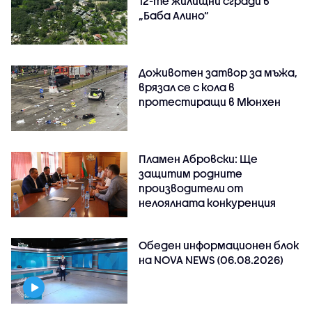
12-те жилищни сгради в
„Баба Алино“
Доживотен затвор за мъжа,
врязал се с кола в
протестиращи в Мюнхен
Пламен Абровски: Ще
защитим родните
производители от
нелоялната конкуренция
Обеден информационен блок
на NOVA NEWS (06.08.2026)