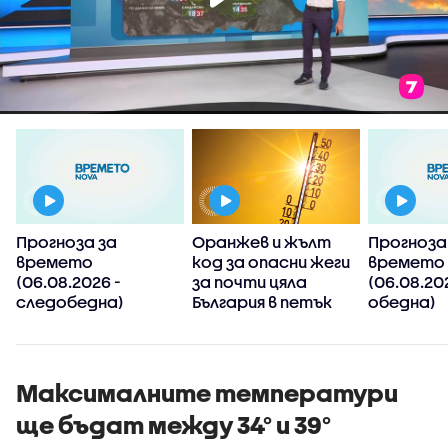
Прогноза за
Оранжев и жълт
Прогноза
времето
код за опасни жеги
времето
(06.08.2026 -
за почти цяла
(06.08.20
следобедна)
България в петък
обедна)
Максималните температури
ще бъдат между 34° и 39°