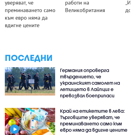
уверяват, че
работи на
„Из
преминаването само
Великобритания
дог
към евро няма да
вдигне цените
ПОСЛЕДНИ
Германия опроверга
твърдението, че
украинският самолет на
летището в Лайпциг е
превозвал боеприпаси
Край на етикетите в лева:
Търговците уверяват, че
преминаването само към
евро няма да вдигне цените