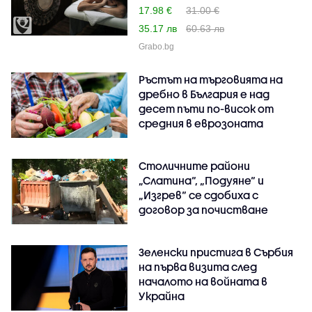
17.98 €
31.00 €
35.17 лв
60.63 лв
Grabo.bg
Ръстът на търговията на
дребно в България е над
десет пъти по-висок от
средния в еврозоната
Столичните райони
„Слатина“, „Подуяне“ и
„Изгрев“ се сдобиха с
договор за почистване
Зеленски пристига в Сърбия
на първа визита след
началото на войната в
Украйна