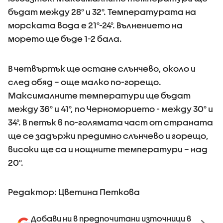
бъдат между 28° и 32°. Температурата на
морската вода е 21°-24°. Вълнението на
морето ще бъде 1-2 бала.
В четвъртък ще остане слънчево, около и
след обяд – още малко по-горещо.
Максималните температури ще бъдат
между 36° и 41°, по Черноморието - между 30° и
34°. В петък в по-голямата част от страната
ще се задържи предимно слънчево и горещо,
високи ще са и нощните температури – над
20°.
Редактор: Цветина Петкова
Добави ни в предпочитани източници в