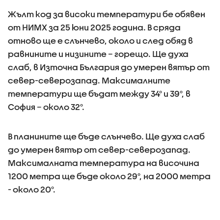
Жълт код за високи температури бе обявен
от НИМХ за 25 юни 2025 година. В сряда
отново ще е слънчево, около и след обяд в
равнините и низините – горещо. Ще духа
слаб, в Източна България до умерен вятър от
север-северозапад. Максималните
температури ще бъдат между 34° и 39°, в
София – около 32°.
В планините ще бъде слънчево. Ще духа слаб
до умерен вятър от север-северозапад.
Максималната температура на височина
1200 метра ще бъде около 29°, на 2000 метра
- около 20°.