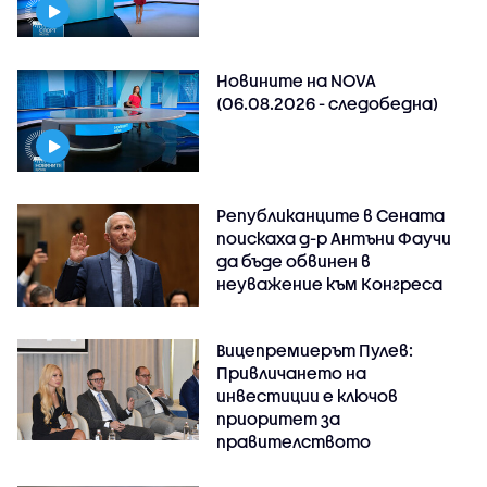
Новините на NOVA
(06.08.2026 - следобедна)
Републиканците в Сената
поискаха д-р Антъни Фаучи
да бъде обвинен в
неуважение към Конгреса
Вицепремиерът Пулев:
Привличането на
инвестиции е ключов
приоритет за
правителството