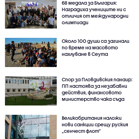
68 медала за България:
Наградиха учениците ни с
отличия от международни
олимпиади
Около 100 души са загинали
по време на масовото
нахлуване в Сеута
Спор за Пловдивския панаир:
ПП настоява за незабавни
действия, финансовото
министерство чака съда
Великобритания наложи
нови санкции срещу руския
„сенчест флот“