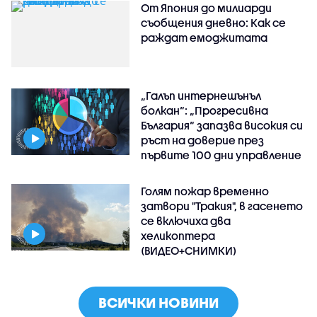
От Япония до милиарди
съобщения дневно: Как се
раждат емоджитата
„Галъп интернешънъл
болкан“: „Прогресивна
България“ запазва високия си
ръст на доверие през
първите 100 дни управление
Голям пожар временно
затвори "Тракия", в гасенето
се включиха два
хеликоптера
(ВИДЕО+СНИМКИ)
ВСИЧКИ НОВИНИ