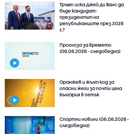
Тръмп иска Джей Ди Ванс да
бъде кандидат-
президентът на
републиканците през 2028
г.?
Прогноза за времето
(06.08.2026 - следобедна)
Оранжев и жълт код за
опасни жеги за почти цяла
България в петък
Спортни новини (06.08.2026 -
следобедна)