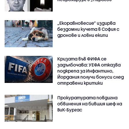
„Екоравновесие“ издирва
бездомни кучета в София с
дронове и ловни екипи
Кризата във ФИФА се
задълбочава: УЕФА отказва
подкрепа за Инфантино,
Йордания получи бонуси след
отправени критики
Прокуратурата повдигна
обвинения на бившия шеф на
ВиК-Бургас