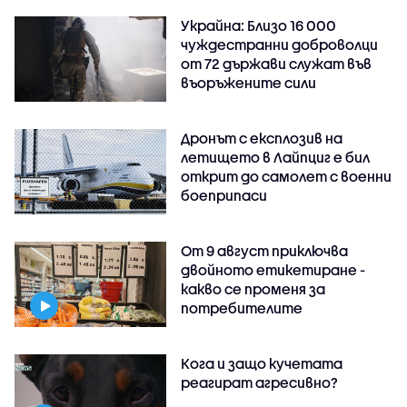
Украйна: Близо 16 000
чуждестранни доброволци
от 72 държави служат във
въоръжените сили
Дронът с експлозив на
летището в Лайпциг е бил
открит до самолет с военни
боеприпаси
От 9 август приключва
двойното етикетиране -
какво се променя за
потребителите
Кога и защо кучетата
реагират агресивно?