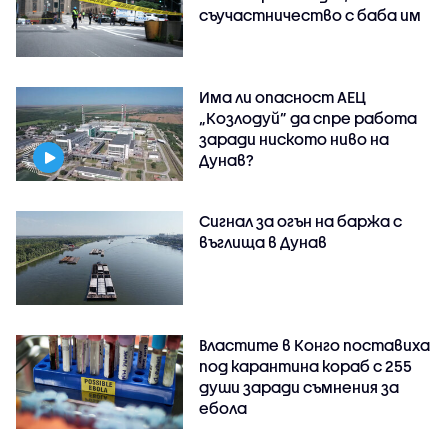
съучастничество с баба им
Има ли опасност АЕЦ
„Козлодуй” да спре работа
заради ниското ниво на
Дунав?
Сигнал за огън на баржа с
въглища в Дунав
Властите в Конго поставиха
под карантина кораб с 255
души заради съмнения за
ебола