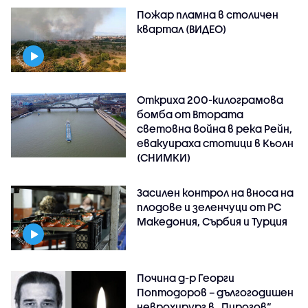
Пожар пламна в столичен
квартал (ВИДЕО)
Откриха 200-килограмова
бомба от Втората
световна война в река Рейн,
евакуираха стотици в Кьолн
(СНИМКИ)
Засилен контрол на вноса на
плодове и зеленчуци от РС
Македония, Сърбия и Турция
Почина д-р Георги
Поптодоров – дългогодишен
неврохирург в „Пирогов“