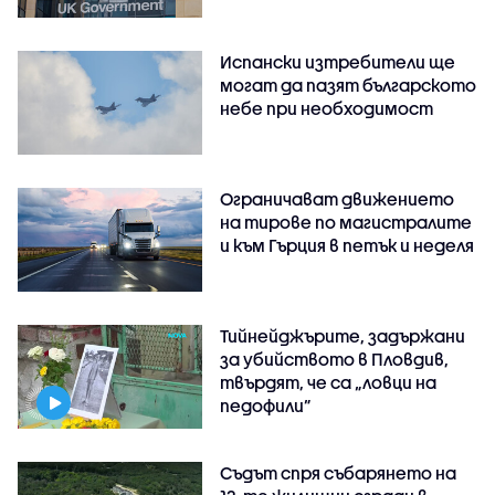
Испански изтребители ще
могат да пазят българското
небе при необходимост
Ограничават движението
на тирове по магистралите
и към Гърция в петък и неделя
Тийнейджърите, задържани
за убийството в Пловдив,
твърдят, че са „ловци на
педофили”
Съдът спря събарянето на