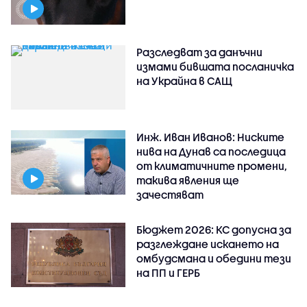
Разследват за данъчни
измами бившата посланичка
на Украйна в САЩ
Инж. Иван Иванов: Ниските
нива на Дунав са последица
от климатичните промени,
такива явления ще
зачестяват
Бюджет 2026: КС допусна за
разглеждане искането на
омбудсмана и обедини тези
на ПП и ГЕРБ