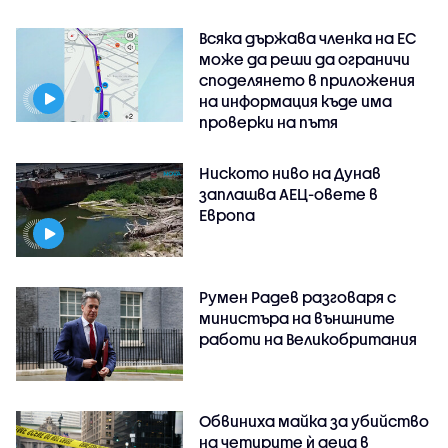
Всяка държава членка на ЕС
може да реши да ограничи
споделянето в приложения
на информация къде има
проверки на пътя
Ниското ниво на Дунав
заплашва АЕЦ-овете в
Европа
Румен Радев разговаря с
министъра на външните
работи на Великобритания
Обвиниха майка за убийство
на четирите ѝ деца в