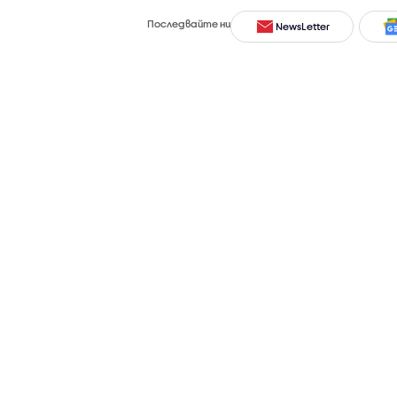
Последвайте ни
NewsLetter