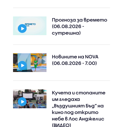
Прогноза за времето
(06.08.2026 -
сутрешна)
Новините на NOVA
(06.08.2026 - 7.00)
Кучета и стопаните
им гледаха
„Въздушният Бъд“ на
кино под открито
небе в Лос Анджелис
(ВИДЕО)