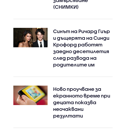
замърсяване
(СНИМКИ)
Синът на Ричард Гиър
и дъщерята на Синди
Крофорд работят
заедно десетилетия
след развода на
родителите им
Ново проучване за
екранното време при
децата показва
неочаквани
резултати