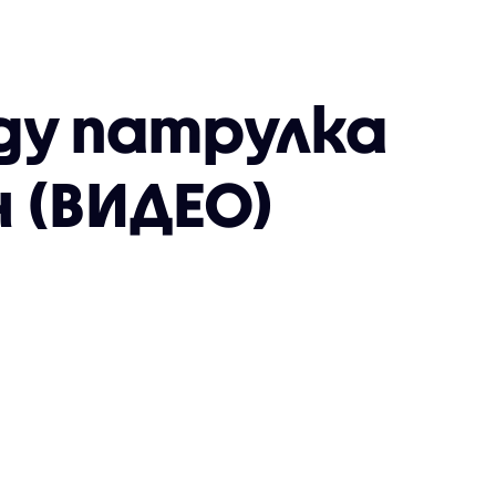
ду патрулка
 (ВИДЕО)