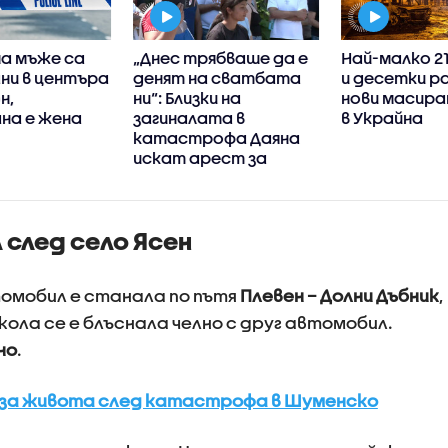
а мъже са
„Днес трябваше да е
Най-малко 2
ни в центъра
денят на сватбата
и десетки р
н,
ни“: Близки на
нови масира
на е жена
загиналата в
в Украйна
катастрофа Даяна
искат арест за
шофьор на тир
след село Ясен
томобил е станала по пътя
Плевен – Долни Дъбник
,
кола се е блъснала челно с друг автомобил.
но
.
 за живота след катастрофа в Шуменско