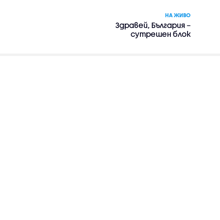
НА ЖИВО
Здравей, България –
сутрешен блок