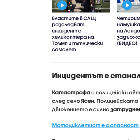
та се да ме
Властите в САЩ
Четирим
че и
разследват
намушка
еварваше
инцидент с
на Лондо
азсъдно“:
хеликоптера на
задържа
идец разказва за
Тръмп и пътнически
(ВИДЕО)
астрофата край
самолет
еметя
Инцидентът е станал 
Катастрофа
с полицейски ав
след село
Ясен
. Полицейската 
Движението е силно
затрудне
Мотоциклетист е с опасност