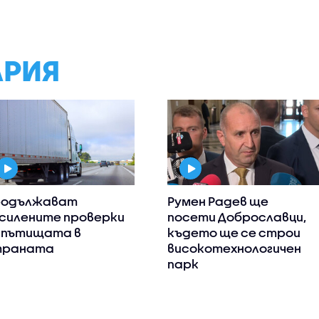
АРИЯ
родължават
Румен Радев ще
силените проверки
посети Доброславци,
 пътищата в
където ще се строи
траната
високотехнологичен
парк