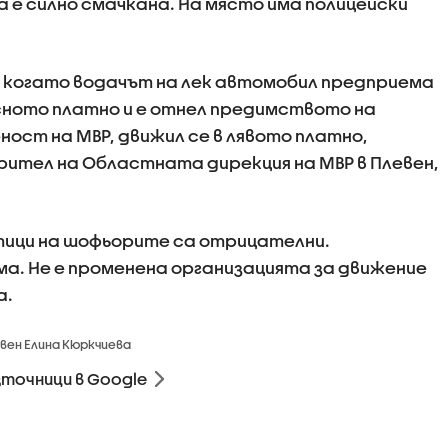
е силно смачкана. На място има полицейски
., когато водачът на лек автомобил предприема
сното платно и е отнел предимството на
ост на МВР, движил се в лявото платно,
ител на Областната дирекция на МВР в Плевен,
тици на шофьорите са отрицателни.
а. Не е променена организацията за движение
а.
евен Елина Кюркчиева
зточници в Google