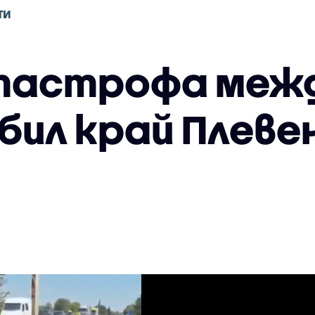
ТИ
тастрофа меж
бил край Плевен