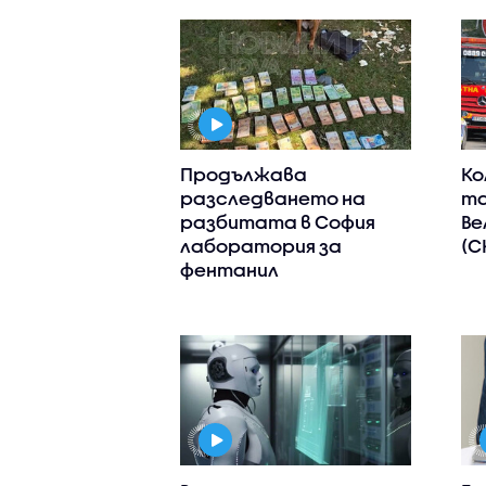
Продължава
Ко
разследването на
та
разбитата в София
Ве
лаборатория за
(С
фентанил