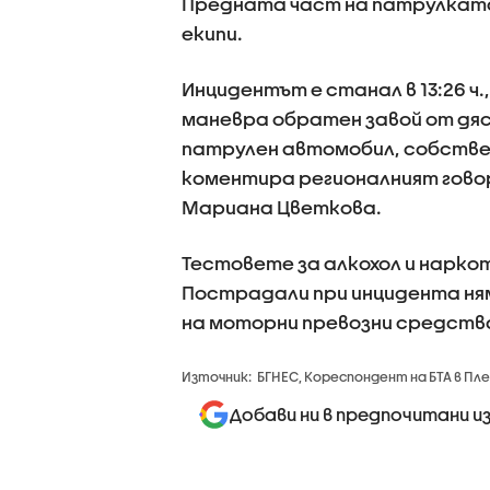
Предната част на патрулката 
екипи.
Инцидентът е станал в 13:26 ч
маневра обратен завой от дя
патрулен автомобил, собствен
коментира регионалният говор
Мариана Цветкова.
Тестовете за алкохол и нарко
Пострадали при инцидента ням
на моторни превозни средств
Източник:
БГНЕС, Кореспондент на БТА в Пл
Добави ни в предпочитани и