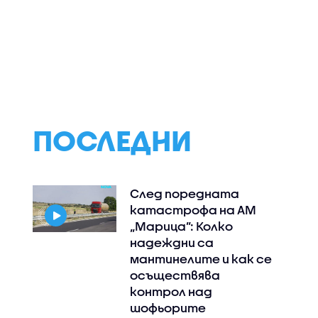
1 жертви
Пожар горя в
След катастр
анени при
сливенски квартал,
на АМ „Струма“:
ни удари
запалиха се сухи
може да бъдат
треви
предотвратени
подобни инциде
ПОСЛЕДНИ
След поредната
катастрофа на АМ
„Марица”: Колко
надеждни са
мантинелите и как се
осъществява
контрол над
шофьорите