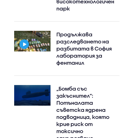
високотехнологичен
парк
Продължава
разследването на
разбитата в София
лаборатория за
фентанил
„Бомба със
закъснител“:
Потъналата
съветска ядрена
подводница, която
крие риск от
токсично