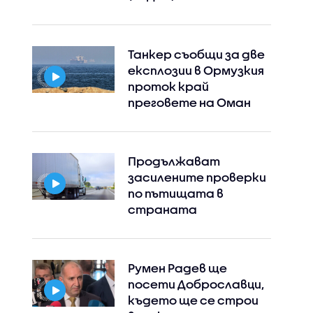
Instagram
Facebook
Танкер съобщи за две
експлозии в Ормузкия
проток край
преговете на Оман
Продължават
засилените проверки
по пътищата в
страната
Румен Радев ще
посети Доброславци,
където ще се строи