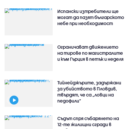
Испански изтребители ще
могат да пазят българското
небе при необходимост
Ограничават движението
на тирове по магистралите
и към Гърция в петък и неделя
Тийнейджърите, задържани
за убийството в Пловдив,
твърдят, че са „ловци на
педофили”
Съдът спря събарянето на
12-те жилищни сгради в