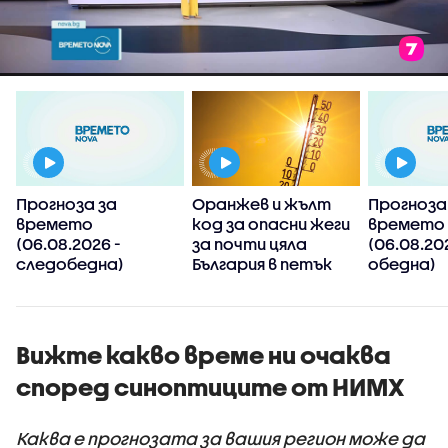
Прогноза за
Оранжев и жълт
Прогноза
времето
код за опасни жеги
времето
(06.08.2026 -
за почти цяла
(06.08.20
следобедна)
България в петък
обедна)
Вижте какво време ни очаква
според синоптиците от НИМХ
Каква е прогнозата за вашия регион може да