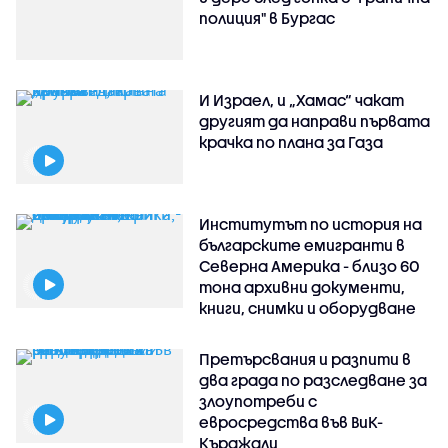
полиция" в Бургас
И Израел, и „Хамас“ чакат
другият да направи първата
крачка по плана за Газа
Институтът по история на
българските емигранти в
Северна Америка - близо 60
тона архивни документи,
книги, снимки и оборудване
Претърсвания и разпити в
два града по разследване за
злоупотреби с
евросредства във ВиК-
Кърджали