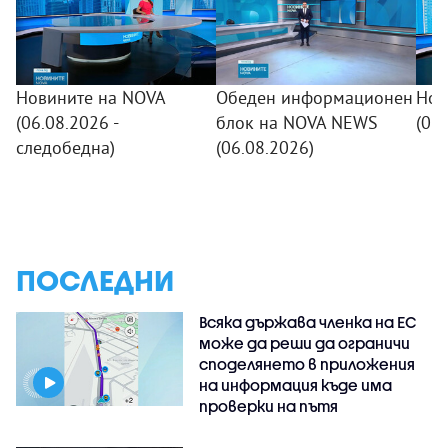
Новините на NOVA
Обеден информационен
Нов
(06.08.2026 -
блок на NOVA NEWS
(06
следобедна)
(06.08.2026)
ПОСЛЕДНИ
Всяка държава членка на ЕС
може да реши да ограничи
споделянето в приложения
на информация къде има
проверки на пътя