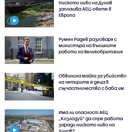
Ниското ниво на Дунав
заплашва АЕЦ-овете в
Европа
Румен Радев разговаря с
министъра на външните
работи на Великобритания
Обвиниха майка за убийство
на четирите ѝ деца в
съучастничество с баба им
Има ли опасност АЕЦ
„Козлодуй” да спре работа
заради ниското ниво на
Дунав?