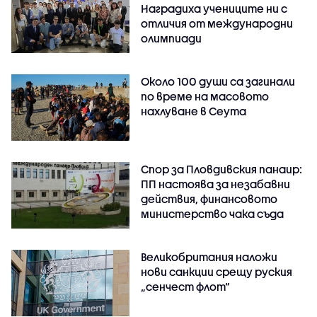
Наградиха учениците ни с
отличия от международни
олимпиади
Около 100 души са загинали
по време на масовото
нахлуване в Сеута
Спор за Пловдивския панаир:
ПП настоява за незабавни
действия, финансовото
министерство чака съда
Великобритания наложи
нови санкции срещу руския
„сенчест флот“