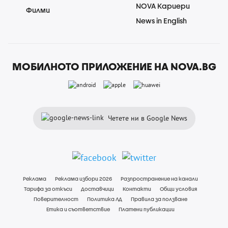
NOVA Кариери
Филми
News in English
МОБИЛНОТО ПРИЛОЖЕНИЕ НА NOVA.BG
Четете ни в Google News
Реклама
Реклама избори 2026
Разпространение на канали
Тарифа за откъси
Доставчици
Контакти
Общи условия
Поверителност
Политика ЛД
Правила за ползване
Етика и съответствие
Платени публикации