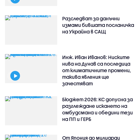
Разследват за данъчни
измами бившата посланичка
на Украйна в САЩ
Инж. Иван Иванов: Ниските
нива на Дунав са последица
от климатичните промени,
такива явления ще
зачестяват
Бюджет 2026: КС допусна за
разглеждане искането на
омбудсмана и обедини тези
на ПП и ГЕРБ
От Япония до милиарди