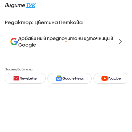
видите
ТУК
Редактор: Цветина Петкова
Добави ни в предпочитани източници в
Google
Последвайте ни
NewsLetter
Google News
Youtube