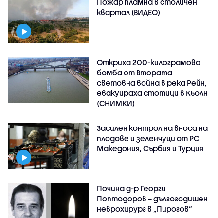
Пожар пламна в столичен
квартал (ВИДЕО)
Откриха 200-килограмова
бомба от Втората
световна война в река Рейн,
евакуираха стотици в Кьолн
(СНИМКИ)
Засилен контрол на вноса на
плодове и зеленчуци от РС
Македония, Сърбия и Турция
Почина д-р Георги
Поптодоров – дългогодишен
неврохирург в „Пирогов“