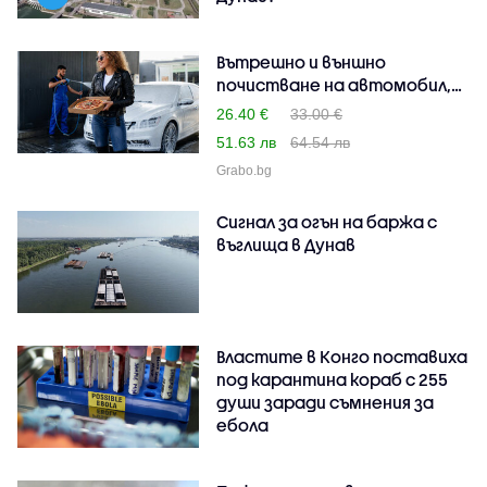
Вътрешно и външно
почистване на автомобил,
п..
26.40 €
33.00 €
51.63 лв
64.54 лв
Grabo.bg
Сигнал за огън на баржа с
въглища в Дунав
Властите в Конго поставиха
под карантина кораб с 255
души заради съмнения за
ебола