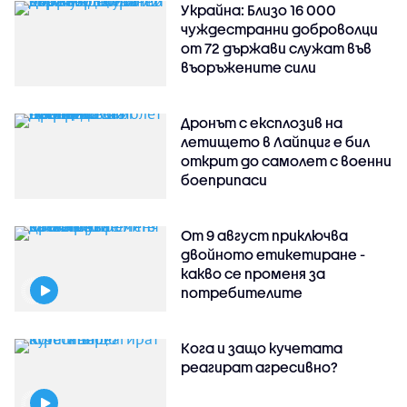
Украйна: Близо 16 000
чуждестранни доброволци
от 72 държави служат във
въоръжените сили
Дронът с експлозив на
летището в Лайпциг е бил
открит до самолет с военни
боеприпаси
От 9 август приключва
двойното етикетиране -
какво се променя за
потребителите
Кога и защо кучетата
реагират агресивно?