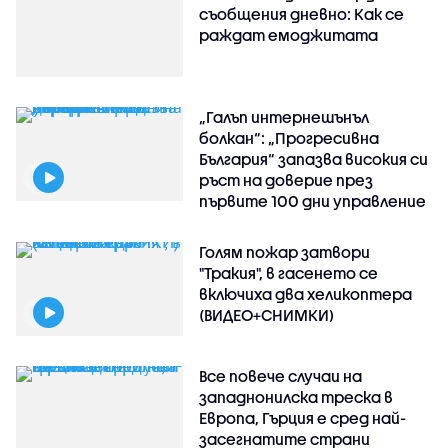
съобщения дневно: Как се
раждат емоджитата
„Галъп интернешънъл
болкан“: „Прогресивна
България“ запазва високия си
ръст на доверие през
първите 100 дни управление
Голям пожар затвори
"Тракия", в гасенето се
включиха два хеликоптера
(ВИДЕО+СНИМКИ)
Все повече случаи на
западнонилска треска в
Европа, Гърция е сред най-
засегнатите страни