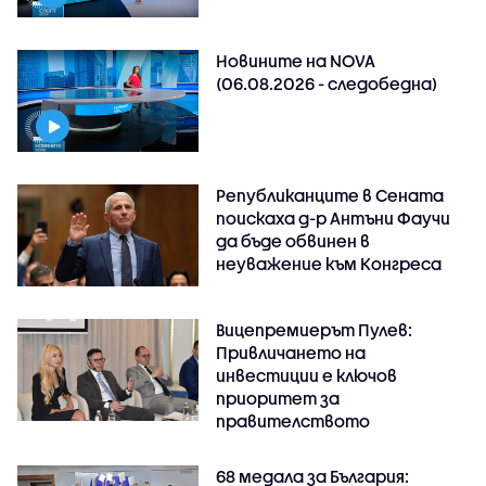
Новините на NOVA
(06.08.2026 - следобедна)
Републиканците в Сената
поискаха д-р Антъни Фаучи
да бъде обвинен в
неуважение към Конгреса
Вицепремиерът Пулев:
Привличането на
инвестиции е ключов
приоритет за
правителството
68 медала за България: