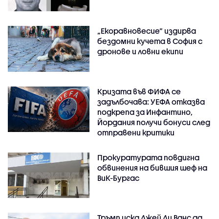
„Екоравновесие“ издирва
бездомни кучета в София с
дронове и ловни екипи
Кризата във ФИФА се
задълбочава: УЕФА отказва
подкрепа за Инфантино,
Йордания получи бонуси след
отправени критики
Прокуратурата повдигна
обвинения на бившия шеф на
ВиК-Бургас
Тръмп иска Джей Ди Ванс да