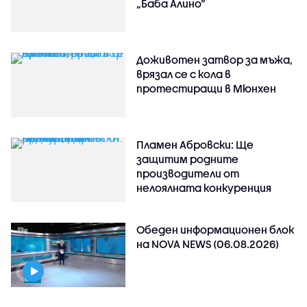
„Баба Алино“
Доживотен затвор за мъжа,
врязал се с кола в
протестиращи в Мюнхен
Пламен Абровски: Ще
защитим родните
производители от
нелоялната конкуренция
Обеден информационен блок
на NOVA NEWS (06.08.2026)