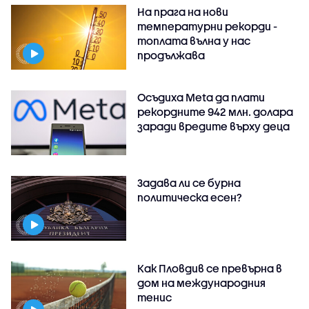
На прага на нови
температурни рекорди -
топлата вълна у нас
продължава
Осъдиха Meta да плати
рекордните 942 млн. долара
заради вредите върху деца
Задава ли се бурна
политическа есен?
Как Пловдив се превърна в
дом на международния
тенис