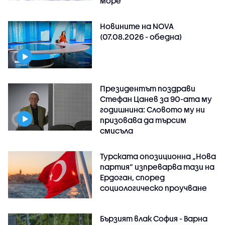
море
Новините на NOVA
(07.08.2026 - обедна)
Президентът поздрави
Стефан Цанев за 90-ата му
годишнина: Словото му ни
призовава да търсим
смисъла
Турската опозиционна „Нова
партия“ изпреварва тази на
Ердоган, според
социологическо проучване
Бързият влак София - Варна