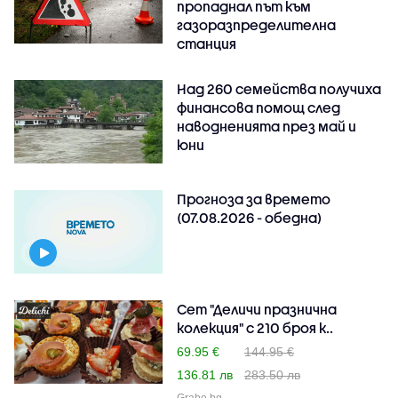
пропаднал път към
газоразпределителна
станция
Над 260 семейства получиха
финансова помощ след
наводненията през май и
юни
Прогноза за времето
(07.08.2026 - обедна)
Сет "Деличи празнична
колекция" с 210 броя к..
69.95 €
144.95 €
136.81 лв
283.50 лв
Grabo.bg