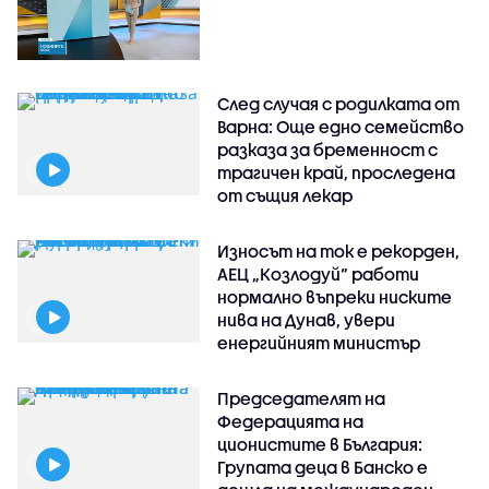
След случая с родилката от
Варна: Още едно семейство
разказа за бременност с
трагичен край, проследена
от същия лекар
Износът на ток е рекорден,
АЕЦ „Козлодуй“ работи
нормално въпреки ниските
нива на Дунав, увери
енергийният министър
Председателят на
Федерацията на
ционистите в България:
Групата деца в Банско е