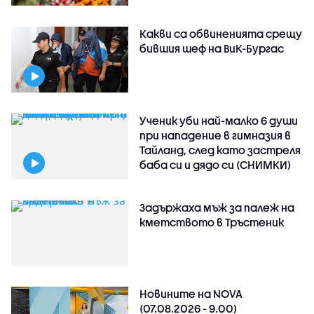
Какви са обвиненията срещу
бившия шеф на ВиК-Бургас
Ученик уби най-малко 6 души
при нападение в гимназия в
Тайланд, след като застреля
баба си и дядо си (СНИМКИ)
Задържаха мъж за палеж на
кметството в Тръстеник
Новините на NOVA
(07.08.2026 - 9.00)