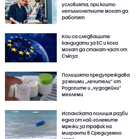
условията, при които
непълнолетните могат да
работят
Кои са следващите
кандидати за ЕС и кога
могат да станат част от
Съюза
Полицията предупреждава
за мними „лечители“ от
Родопите и „чудодейни“
мехлеми
Испанската полиция разби
една от най-големите
мрежи за трафик на
мигранти в Средиземно