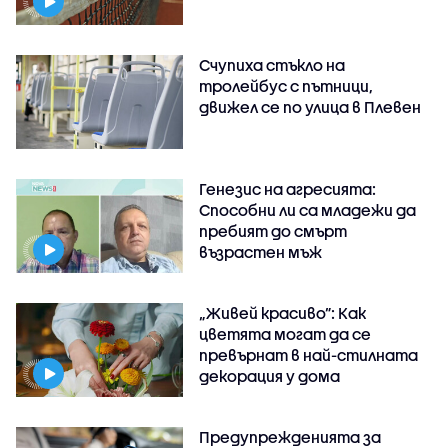
Счупиха стъкло на
тролейбус с пътници,
движел се по улица в Плевен
Генезис на агресията:
Способни ли са младежи да
пребият до смърт
възрастен мъж
„Живей красиво”: Как
цветята могат да се
превърнат в най-стилната
декорация у дома
Предупрежденията за