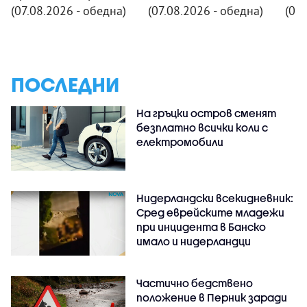
(07.08.2026 - обедна)
(07.08.2026 - обедна)
(07.
ПОСЛЕДНИ
На гръцки остров сменят
безплатно всички коли с
електромобили
Нидерландски всекидневник:
Сред еврейските младежи
при инцидента в Банско
имало и нидерландци
Частично бедствено
положение в Перник заради