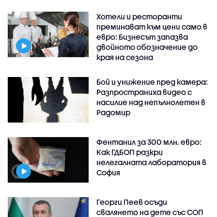
Хотели и ресторанти
преминават към цени само в
евро: Бизнесът запазва
двойното обозначение до
края на сезона
Бой и унижение пред камера:
Разпространиха видео с
насилие над непълнолетен в
Радомир
Фентанил за 300 млн. евро:
Как ГДБОП разкри
нелегалната лаборатория в
София
Георги Пеев осъди
свалянето на дете със СОП