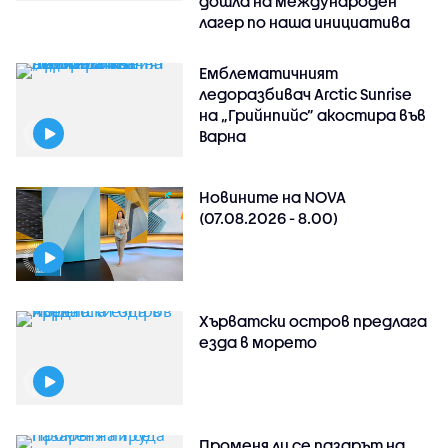
дошла на международен
лагер по наша инициатива
Емблематичният
ледоразбивач Arctic Sunrise
на „Грийнпийс” акостира във
Варна
Новините на NOVA
(07.08.2026 - 8.00)
Хърватски остров предлага
езда в морето
Променя ли се пазарът на