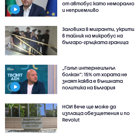
от автобус като неморално
и неприемливо
Заловиха 8 мигранти, укрити
в тайник на микробус на
българо-гръцката граница
„Галъп интернешънъл
болкан“: 15% от хората не
знаят каква е външната
политика на България
НОИ вече ще може да
изплаща обезщетения и по
Revolut