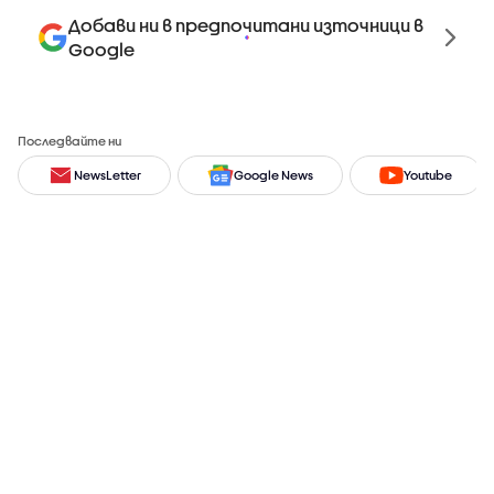
Добави ни в предпочитани източници в
Google
Последвайте ни
NewsLetter
Google News
Youtube