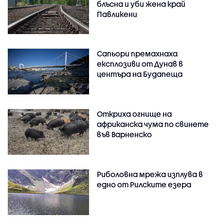
блъсна и уби жена край
Павликени
Сапьори премахнаха
експлозиви от Дунав в
центъра на Будапеща
Откриха огнище на
африканска чума по свинете
във Варненско
Риболовна мрежа изплува в
едно от Рилските езера