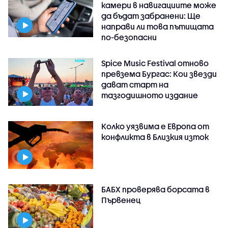
камери в навигациите може
да бъдат забранени: Ще
направи ли това пътищата
по-безопасни
Spice Music Festival отново
превзема Бургас: Кои звезди
дават старт на
тазгодишното издание
Колко уязвима е Европа от
конфликта в Близкия изток
БАБХ проверява борсата в
Първенец