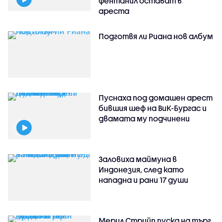
фентанил остават в
ареста
Подготвя ли Риана нов албум
Пуснаха под домашен арест
бившия шеф на ВиК-Бургас и
двамата му подчинени
Заловиха маймуна в
Индонезия, след като
нападна и рани 17 души
Мерил Стрийп пуска на търг