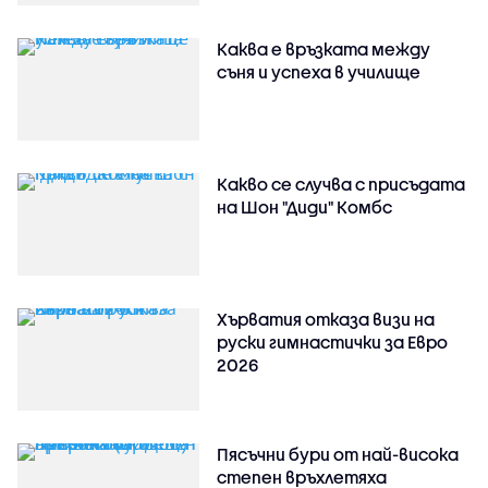
Каква е връзката между
съня и успеха в училище
Какво се случва с присъдата
на Шон "Диди" Комбс
Хърватия отказа визи на
руски гимнастички за Евро
2026
Пясъчни бури от най-висока
степен връхлетяха