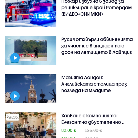
Пожар избухна в завод за
рециклиране край Ротердам
(ВИДЕО+СНИМКИ)
Русия отхвърли обвиненията
за участие в инцидента с
дрон на летището в Лайпциг
Магията Лондон:
Английската столица през
погледа на младите
Хапване с компанията:
Елегантно двустепенно ..
82.00 €
125.00 €