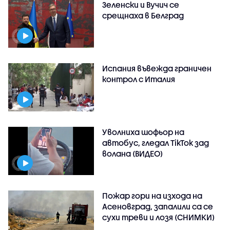
Зеленски и Вучич се
срещнаха в Белград
Испания въвежда граничен
контрол с Италия
Уволниха шофьор на
автобус, гледал TikTok зад
волана (ВИДЕО)
Пожар гори на изхода на
Асеновград, запалили са се
сухи треви и лозя (СНИМКИ)