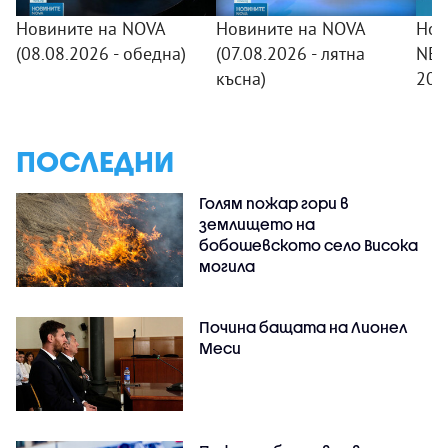
Новините на NOVA
Новините на NOVA
Нов
(08.08.2026 - обедна)
(07.08.2026 - лятна
NEW
късна)
20:
ПОСЛЕДНИ
Голям пожар гори в
землището на
бобошевското село Висока
могила
Почина бащата на Лионел
Меси