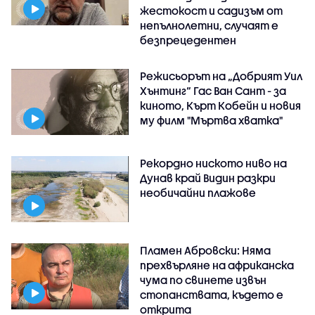
жестокост и садизъм от
непълнолетни, случаят е
безпрецедентен
Режисьорът на „Добрият Уил
Хънтинг“ Гас Ван Сант - за
киното, Кърт Кобейн и новия
му филм "Мъртва хватка"
Рекордно ниското ниво на
Дунав край Видин разкри
необичайни плажове
Пламен Абровски: Няма
прехвърляне на африканска
чума по свинете извън
стопанствата, където е
открита