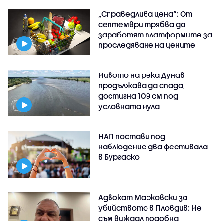
„Справедлива цена“: От
септември трябва да
заработят платформите за
проследяване на цените
Нивото на река Дунав
продължава да спада,
достигна 109 см под
условната нула
НАП постави под
наблюдение два фестивала
в Бургаско
Адвокат Марковски за
убийството в Пловдив: Не
съм виждал подобна