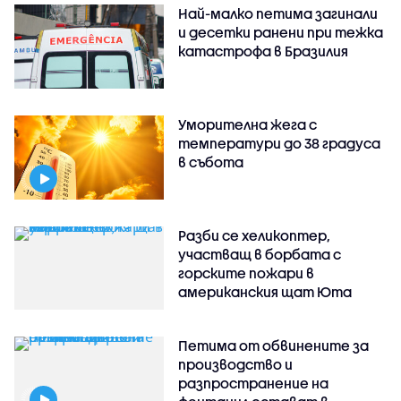
Най-малко петима загинали
и десетки ранени при тежка
катастрофа в Бразилия
Уморителна жега с
температури до 38 градуса
в събота
Разби се хеликоптер,
участващ в борбата с
горските пожари в
американския щат Юта
Петима от обвинените за
производство и
разпространение на