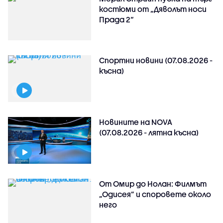
костюми от „Дяволът носи
Прада 2“
Спортни новини (07.08.2026 -
късна)
Новините на NOVA
(07.08.2026 - лятна късна)
От Омир до Нолан: Филмът
„Одисея” и споровете около
него