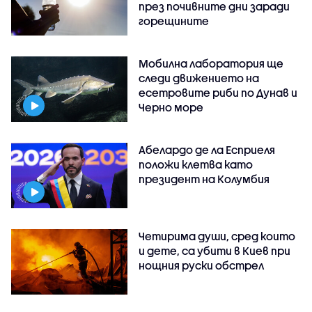
през почивните дни заради
горещините
Мобилна лаборатория ще
следи движението на
есетровите риби по Дунав и
Черно море
Абелардо де ла Есприеля
положи клетва като
президент на Колумбия
Четирима души, сред които
и дете, са убити в Киев при
нощния руски обстрел