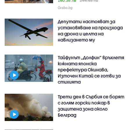
160.38 лв
244.48 лв
Grabo.bg
Депутати настояват за
установяване на произхода
на дрона и целта на
навлизането му
Тайфунът „Долфин” връхлетя
южната японска
префектура Окинава,
Източен Китай се готви за
стихията
Трети ден в Сърбия се борят
с голям горски пожар в
защитена зона около
Белград