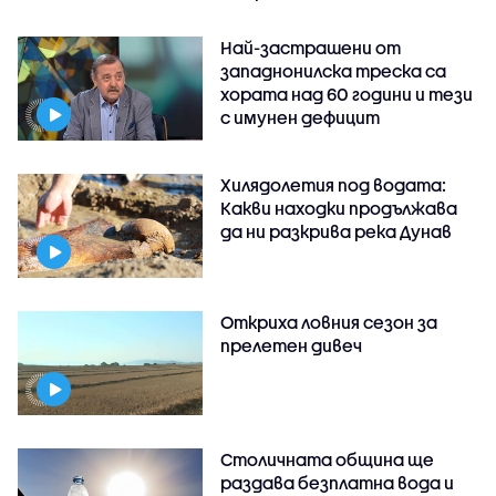
Най-застрашени от
западнонилска треска са
хората над 60 години и тези
с имунен дефицит
Хилядолетия под водата:
Какви находки продължава
да ни разкрива река Дунав
Откриха ловния сезон за
прелетен дивеч
Столичната община ще
раздава безплатна вода и