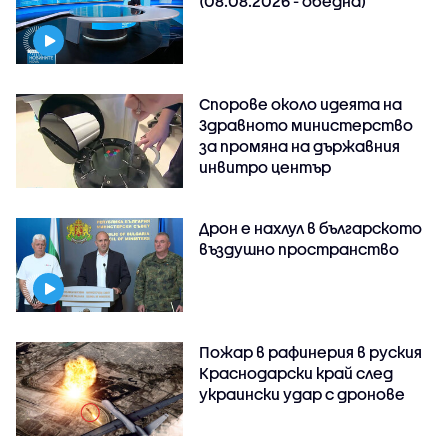
(08.08.2026 - обедна)
Спорове около идеята на
Здравното министерство
за промяна на държавния
инвитро център
Дрон е нахлул в българското
въздушно пространство
Пожар в рафинерия в руския
Краснодарски край след
украински удар с дронове