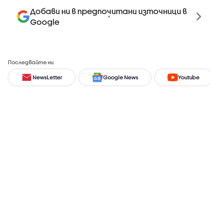
Добави ни в предпочитани източници в
Google
Последвайте ни
NewsLetter
Google News
Youtube