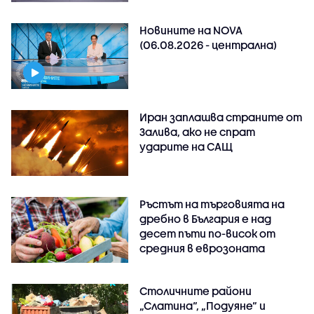
Новините на NOVA
(06.08.2026 - централна)
Иран заплашва страните от
Залива, ако не спрат
ударите на САЩ
Ръстът на търговията на
дребно в България е над
десет пъти по-висок от
средния в еврозоната
Столичните райони
„Слатина“, „Подуяне“ и