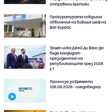
отправени критики
Прокуратурата повдигна
обвинения на бившия шеф на
ВиК-Бургас
Тръмп иска Джей Ди Ванс да
бъде кандидат-
президентът на
републиканците през 2028
г.?
Прогноза за времето
(06.08.2026 - следобедна)