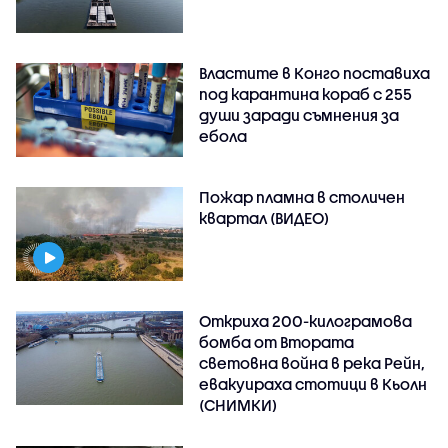
Властите в Конго поставиха
под карантина кораб с 255
души заради съмнения за
ебола
Пожар пламна в столичен
квартал (ВИДЕО)
Откриха 200-килограмова
бомба от Втората
световна война в река Рейн,
евакуираха стотици в Кьолн
(СНИМКИ)