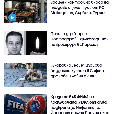
Засилен контрол на вноса на
плодове и зеленчуци от РС
Македония, Сърбия и Турция
Почина д-р Георги
Поптодоров – дългогодишен
неврохирург в „Пирогов“
„Екоравновесие“ издирва
бездомни кучета в София с
дронове и ловни екипи
Кризата във ФИФА се
задълбочава: УЕФА отказва
подкрепа за Инфантино,
Йордания получи бонуси след