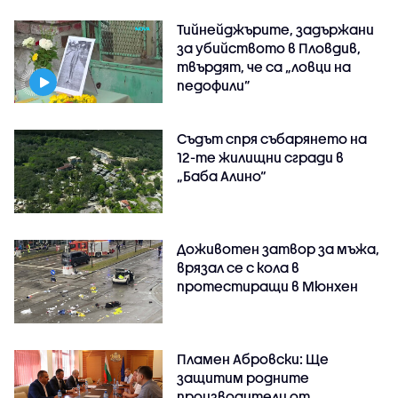
Тийнейджърите, задържани
за убийството в Пловдив,
твърдят, че са „ловци на
педофили”
Съдът спря събарянето на
12-те жилищни сгради в
„Баба Алино“
Доживотен затвор за мъжа,
врязал се с кола в
протестиращи в Мюнхен
Пламен Абровски: Ще
защитим родните
производители от