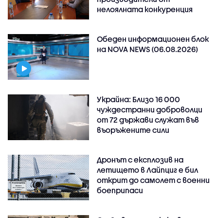
нелоялната конкуренция
Обеден информационен блок
на NOVA NEWS (06.08.2026)
Украйна: Близо 16 000
чуждестранни доброволци
от 72 държави служат във
въоръжените сили
Дронът с експлозив на
летището в Лайпциг е бил
открит до самолет с военни
боеприпаси