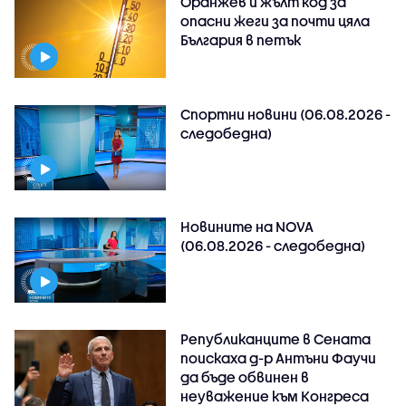
Оранжев и жълт код за
опасни жеги за почти цяла
България в петък
Спортни новини (06.08.2026 -
следобедна)
Новините на NOVA
(06.08.2026 - следобедна)
Републиканците в Сената
поискаха д-р Антъни Фаучи
да бъде обвинен в
неуважение към Конгреса