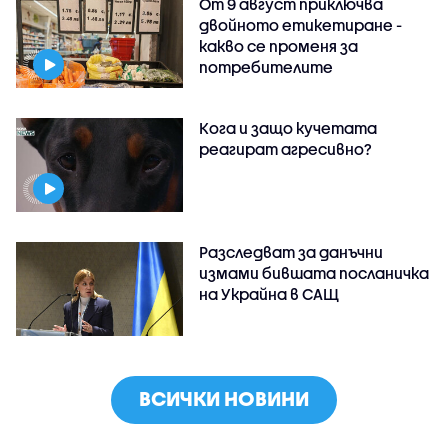
От 9 август приключва
двойното етикетиране -
какво се променя за
потребителите
Кога и защо кучетата
реагират агресивно?
Разследват за данъчни
измами бившата посланичка
на Украйна в САЩ
ВСИЧКИ НОВИНИ