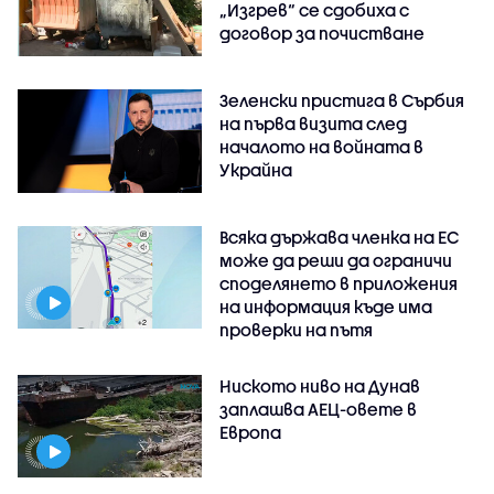
„Изгрев“ се сдобиха с
договор за почистване
Зеленски пристига в Сърбия
на първа визита след
началото на войната в
Украйна
Всяка държава членка на ЕС
може да реши да ограничи
споделянето в приложения
на информация къде има
проверки на пътя
Ниското ниво на Дунав
заплашва АЕЦ-овете в
Европа