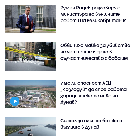
Румен Радев разговаря с
министъра на външните
работи на Великобритания
Обвиниха майка за убийство
на четирите ѝ деца в
съучастничество с баба им
Има ли опасност АЕЦ
„Козлодуй” да спре работа
заради ниското ниво на
Дунав?
Сигнал за огън на баржа с
въглища в Дунав