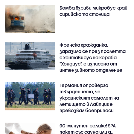
Бомба взриви микробус край
сирийската столица
Френска гражданка,
заразила се през пролетта
с хантавирус на кораба
"Хондиус", е изписана от
интензивното отделение
Германия опроверга
твърдението, че
украинският самолет на
летището в Лайпциг е
превозвал боеприпаси
90-минутен релакс! SPA
пакет със сауна или д..