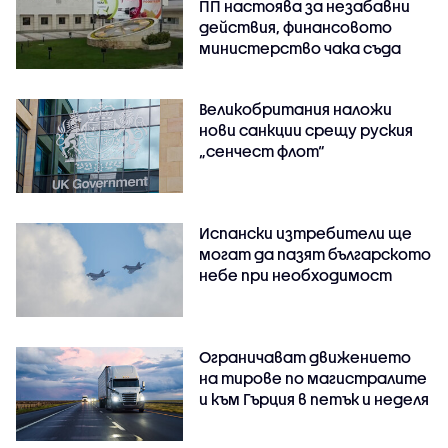
ПП настоява за незабавни
действия, финансовото
министерство чака съда
Великобритания наложи
нови санкции срещу руския
„сенчест флот“
Испански изтребители ще
могат да пазят българското
небе при необходимост
Ограничават движението
на тирове по магистралите
и към Гърция в петък и неделя