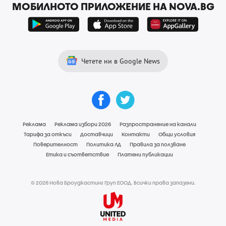
МОБИЛНОТО ПРИЛОЖЕНИЕ НА NOVA.BG
Четете ни в Google News
Реклама
Реклама избори 2026
Разпространение на канали
Тарифа за откъси
Доставчици
Контакти
Общи условия
Поверителност
Политика ЛД
Правила за ползване
Етика и съответствие
Платени публикации
© 2026 Нова Броудкастинг Груп ЕООД. Всички права запазени.