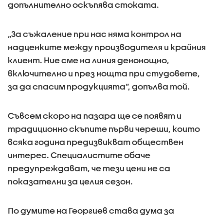
допълнително оскъпява стоката.
„За съжаление при нас няма контрол на
надценките между производителя и крайния
клиент. Ние сме на линия денонощно,
включително и през нощта при студовете,
за да спасим продукцията“, допълва той.
Съвсем скоро на пазара ще се появят и
традиционно скъпите първи череши, които
всяка година предизвикват обществен
интерес. Специалистите обаче
предупреждават, че тези цени не са
показателни за целия сезон.
По думите на Георгиев става дума за