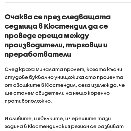
роботи да
и
навлязат скоро в
домакинствата,
Очаква се през следващата
смята футуролог
седмица в Кюстендил да се
проведе среща между
производители, търговци и
преработватели
След краха миналата пролет, когато късни
студове буквално унищожиха сто процента
от овошките в Кюстендил, сега изглежда, че
ще станем свидетели на нещо коренно
противоположно.
И сливите, и ябълките, и черешите тази
година в Кюстендилския регион се развиват