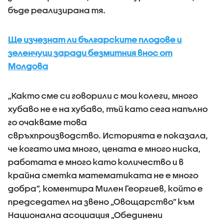
бъде реализирана тя.
Ще изчезнат ли българските плодове и
зеленчуци заради безмитния внос от
Молдова
„Както сме си говорили с мои колеги, много
хубаво не е на хубаво, тъй като сега напълно
го очакваме това
свръхпроизводство. Историята е показала,
че когато има много, цената е много ниска,
работата е много като количество и в
крайна сметка математиката не е много
добра“, коментира Милен Георгиев, който е
председател на звено „Овощарство“ към
Национална асоциация „Обединени