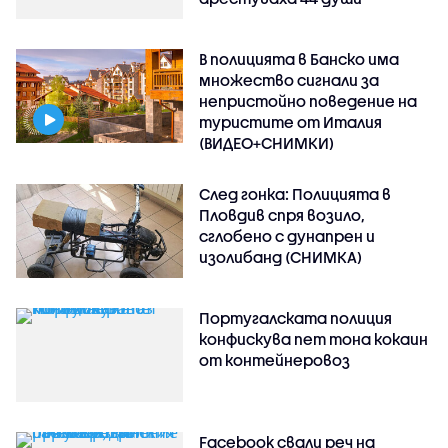
В полицията в Банско има
множество сигнали за
непристойно поведение на
туристите от Италия
(ВИДЕО+СНИМКИ)
След гонка: Полицията в
Пловдив спря возило,
сглобено с дунапрен и
изолибанд (СНИМКА)
Португалската полиция
конфискува пет тона кокаин
от контейнеровоз
Facebook свали реч на