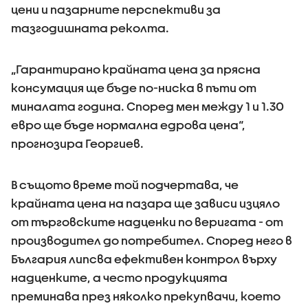
цени и пазарните перспективи за
тазгодишната реколта.
„Гарантирано крайната цена за прясна
консумация ще бъде по-ниска в пъти от
миналата година. Според мен между 1 и 1.30
евро ще бъде нормална едрова цена“,
прогнозира Георгиев.
В същото време той подчертава, че
крайната цена на пазара ще зависи изцяло
от търговските надценки по веригата - от
производител до потребител. Според него в
България липсва ефективен контрол върху
надценките, а често продукцията
преминава през няколко прекупвачи, което