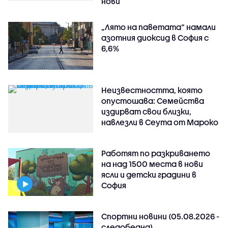
нови
„Лято на паветата“ намали
азотния диоксид в София с
6,6%
Неизвестността, която
опустошава: Семейства
издирват свои близки,
навлезли в Сеута от Мароко
Работят по разкриването
на над 1500 места в нови
ясли и детски градини в
София
Спортни новини (05.08.2026 -
следобедна)