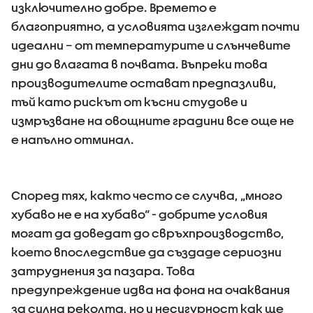
изключително добре. Времето е
благоприятно, а условията изглеждат почти
идеални – от температурите и слънчевите
дни до влагата в почвата. Въпреки това
производителите остават предпазливи,
тъй като рискът от късни студове и
измръзване на овощните градини все още не
е напълно отминал.
Според тях, както често се случва, „много
хубаво не е на хубаво“ - добрите условия
могат да доведат до свръхпроизводство,
което впоследствие да създаде сериозни
затруднения за пазара. Това
предупреждение идва на фона на очаквания
за силна реколта, но и несигурност как ще