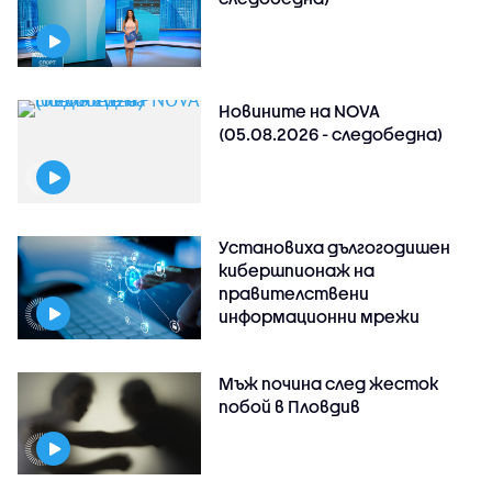
Новините на NOVA
(05.08.2026 - следобедна)
Установиха дългогодишен
кибершпионаж на
правителствени
информационни мрежи
Мъж почина след жесток
побой в Пловдив