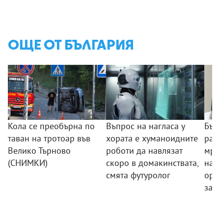
ОЩЕ ОТ БЪЛГАРИЯ
Кола се преобърна по
Въпрос на нагласа у
Бъл
таван на тротоар във
хората е хуманоидните
раз
Велико Търново
роботи да навлязат
мре
(СНИМКИ)
скоро в домакинствата,
нар
смята футуролог
орг
зад