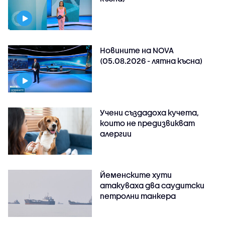
Новините на NOVA
(05.08.2026 - лятна късна)
Учени създадоха кучета,
които не предизвикват
алергии
Йеменските хути
атакуваха два саудитски
петролни танкера