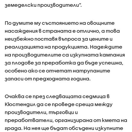
земеделски производители“.
По думите му състоянието на овощните
насаждения в страната е отлично, а това
неизбежно поставя въпроса за цените и
реализацията на продукцията. Надеждите
на производителите са изкупната кампания
за плодове за преработка да бъде успешна,
особено ако се отчетат натрупаните
запаси от предходната година.
Очаква се през следващата седмица в
Кюстендил да се проведе среща между
производители, търговци и
преработватели, организирана от кмета на
града. На нея ще бъдат обсъдени изкупните