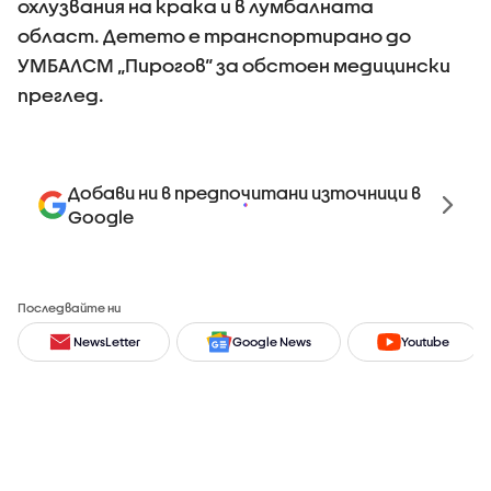
охлузвания на крака и в лумбалната
област. Детето е транспортирано до
УМБАЛСМ „Пирогов“ за обстоен медицински
преглед.
Добави ни в предпочитани източници в
Google
Последвайте ни
NewsLetter
Google News
Youtube