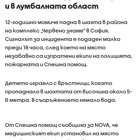
и в лумбалната област
12-годишно момиче падна в шахта в района
на комплекс „Червено знаме“ в София.
Сигналът за инцидента е подаден малко
преди 18 часа, след което на място
незабавно са изпратени екипи на полицията,
пожарната и Спешна помощ.
Детето играело с връстници, когато
пропаднало в шахтата от височина около 5-
6 метра. В съоръжението нямало вода.
От Спешна помощ съобщиха за NOVA, че
медицинският екип установил на място