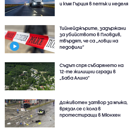
и към Гърция в петък и неделя
Тийнейджърите, задържани
за убийството в Пловдив,
твърдят, че са „ловци на
педофили”
Съдът спря събарянето на
12-те жилищни сгради в
„Баба Алино“
Доживотен затвор за мъжа,
врязал се с кола в
протестиращи в Мюнхен