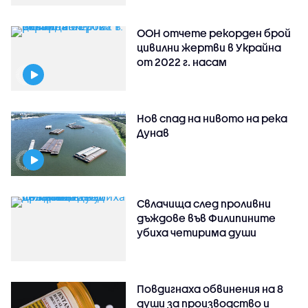
ООН отчете рекорден брой
цивилни жертви в Украйна
от 2022 г. насам
Нов спад на нивото на река
Дунав
Свлачища след проливни
дъждове във Филипините
убиха четирима души
Повдигнаха обвинения на 8
души за производство и