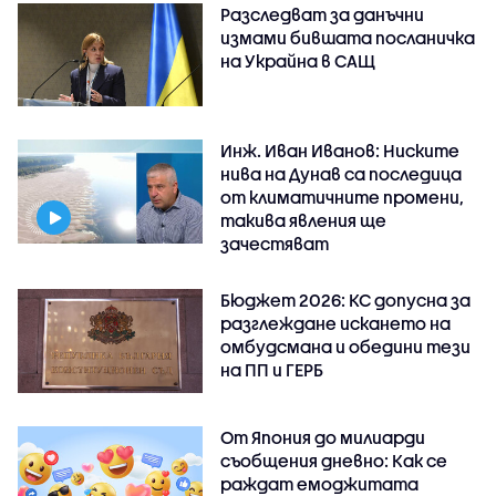
Разследват за данъчни
измами бившата посланичка
на Украйна в САЩ
Инж. Иван Иванов: Ниските
нива на Дунав са последица
от климатичните промени,
такива явления ще
зачестяват
Бюджет 2026: КС допусна за
разглеждане искането на
омбудсмана и обедини тези
на ПП и ГЕРБ
От Япония до милиарди
съобщения дневно: Как се
раждат емоджитата