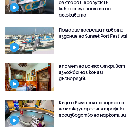
сектора и пропуски в
киберсигурността на
държавата
Поморие посреща първото
издание на Sunset Port Festival
В памет на Ванга: Откриват
изложба на икони и
дърворезби
Къде е България на картата
на международния трафик и
производство на наркотици