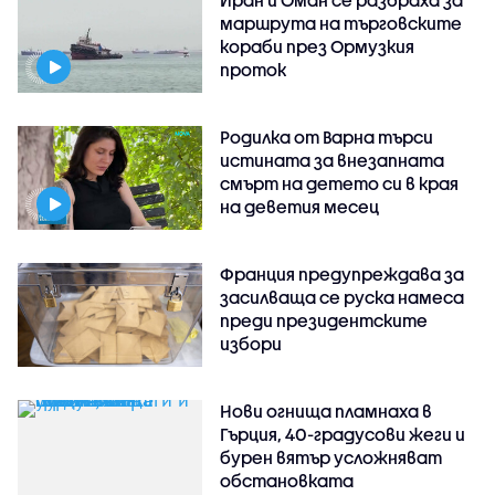
Иран и Оман се разбраха за
маршрута на търговските
кораби през Ормузкия
проток
Родилка от Варна търси
истината за внезапната
смърт на детето си в края
на деветия месец
Франция предупреждава за
засилваща се руска намеса
преди президентските
избори
Нови огнища пламнаха в
Гърция, 40-градусови жеги и
бурен вятър усложняват
обстановката