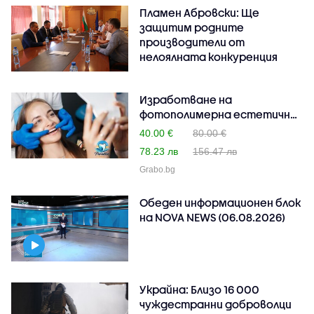
Пламен Абровски: Ще
защитим родните
производители от
нелоялната конкуренция
Изработване на
фотополимерна естетична
пломб..
40.00 €
80.00 €
78.23 лв
156.47 лв
Grabo.bg
Обеден информационен блок
на NOVA NEWS (06.08.2026)
Украйна: Близо 16 000
чуждестранни доброволци