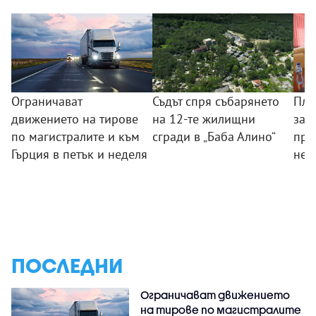
Ограничават
Съдът спря събарянето
Пла
движението на тирове
на 12-те жилищни
защ
по магистралите и към
сгради в „Баба Алино“
про
Гърция в петък и неделя
нел
ПОСЛЕДНИ
Ограничават движението
на тирове по магистралите