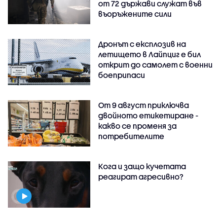
от 72 държави служат във
въоръжените сили
Дронът с експлозив на
летището в Лайпциг е бил
открит до самолет с военни
боеприпаси
От 9 август приключва
двойното етикетиране -
какво се променя за
потребителите
Кога и защо кучетата
реагират агресивно?