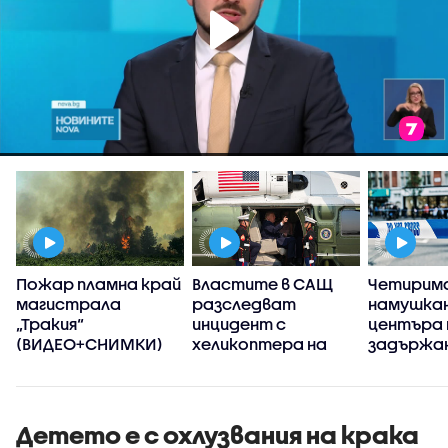
Пожар пламна край
Властите в САЩ
Четирима
а
магистрала
разследват
намушкан
„Тракия“
инцидент с
центъра 
(ВИДЕО+СНИМКИ)
хеликоптера на
задържан
Тръмп и пътнически
(ВИДЕО)
и
самолет
Детето е с охлузвания на крака