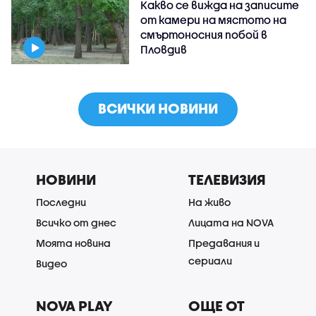
Какво се вижда на записите
от камери на мястото на
смъртоносния побой в
Пловдив
ВСИЧКИ НОВИНИ
НОВИНИ
ТЕЛЕВИЗИЯ
Последни
На живо
Всичко от днес
Лицата на NOVA
Моята новина
Предавания и
сериали
Видео
NOVA PLAY
ОЩЕ ОТ