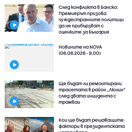
След конфликта в Банско:
Премиерът призова
чуждестранните политици
да не прибързват с
оценките за България
Новините на NOVA
(06.08.2026 - 9.00)
Ще бъдат ли ремонтирани
трасетата в район „Люлин”
след двата инцидента с
трамваи
Кои ще бъдат решаващите
фактори в президентската