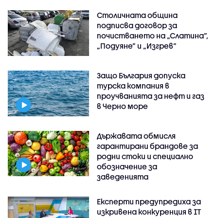
Столичната община
подписва договор за
почистването на „Слатина”,
„Подуяне” и „Изгрев”
Защо България допуска
турска компания в
проучванията за нефт и газ
в Черно море
Държавата обмисля
гарантирани брандове за
родни стоки и специално
обозначение за
заведенията
Експерти предупредиха за
изкривена конкуренция в IT