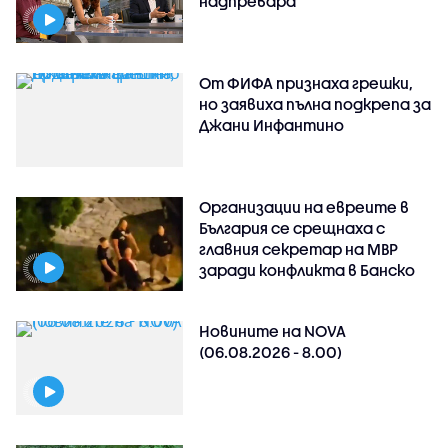
надпревара
От ФИФА признаха грешки,
но заявиха пълна подкрепа за
Джани Инфантино
Организации на евреите в
България се срещнаха с
главния секретар на МВР
заради конфликта в Банско
Новините на NOVA
(06.08.2026 - 8.00)