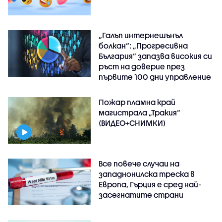
„Галъп интернешънъл
болкан“: „Прогресивна
България“ запазва високия си
ръст на доверие през
първите 100 дни управление
Пожар пламна край
магистрала „Тракия“
(ВИДЕО+СНИМКИ)
Все повече случаи на
западнонилска треска в
Европа, Гърция е сред най-
засегнатите страни