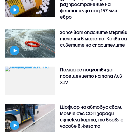
разпространение на
фентанил за над 157 млн.
евро
Започват опасните мъртви
течения в морето: Какви са
съветите на спасителите
Полша се подготвя за
посещението на папа Лъв
XIV
Шофьор на автобус свали
момче със СОП заради
изтекла карта, то вървя с
часове в жегата