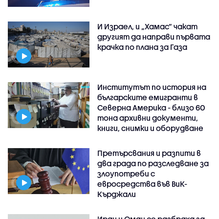
И Израел, и „Хамас“ чакат
другият да направи първата
крачка по плана за Газа
Институтът по история на
българските емигранти в
Северна Америка - близо 60
тона архивни документи,
книги, снимки и оборудване
Претърсвания и разпити в
два града по разследване за
злоупотреби с
евросредства във ВиК-
Кърджали