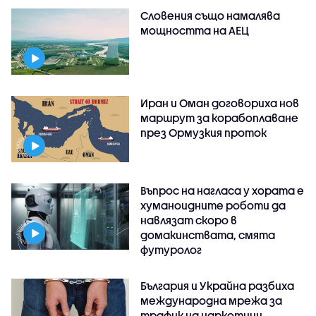
Словения също намалява
мощността на АЕЦ
Иран и Оман договориха нов
маршрут за корабоплаване
през Ормузкия проток
Въпрос на нагласа у хората е
хуманоидните роботи да
навлязат скоро в
домакинствата, смята
футуролог
България и Украйна разбиха
международна мрежа за
трафик на наркотици,