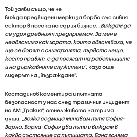
Той заяви също, че не
вижда предвидени мерки за борба със сивия
сектор в посока на едрия бизнес. „
Виждам да
се удря дребният предприемач. За мен е
необяснимо как хората, които обясняваха, че
ще се борят с олигархията, първото нещо,
което правят, е да посягат на работниците
и на държавните служители
”, каза още
лидерът на „Възраждане”.
Костадинов коментира и пътната
безопасност у нас след трагичния инцидент
на АМ „Тракия”, отнел живота на трима
души. „
Всяка седмица минавам пътя София-
Варна, Варна-София два пъти и виждам в
какво състояние са пътищата. Една голяма