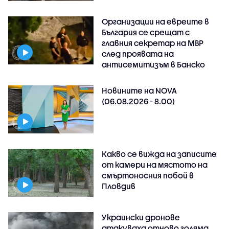
Организации на евреите в
България се срещат с
главния секретар на МВР
след проявата на
антисемитизъм в Банско
Новините на NOVA
(06.08.2026 - 8.00)
Какво се вижда на записите
от камери на мястото на
смъртоносния побой в
Пловдив
Украински дронове
атакуваха отново голяма