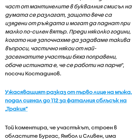
част от мантинелите в буквалния смисъл на
думата се разлагат, защото вече са
изядени от ръждата и могат да паднат при
малко по-силен вятър. Преди няколко години,
когато ние започнахме да задаваме такива
въпроси, частично някои от най-
засегнатите участъци бяха поправени,
обаче истината е, че се работи на парче
”,
посочи Костадинов.
Ужасяващият разказ от първо лице на мъжа,
подал сигнал до 112 за фаталния сблъсък на
„Тракия”
Той коментира, че участъкът, строен в
областите Бургас, Ямбол и Сливен, има