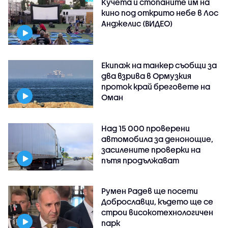
Кучета и стопаните им на
кино под открито небе в Лос
Анджелис (ВИДЕО)
Екипаж на танкер съобщи за
два взрива в Ормузкия
проток край бреговете на
Оман
Над 15 000 проверени
автомобила за денонощие,
засилените проверки на
пътя продължават
Румен Радев ще посети
Доброславци, където ще се
строи високотехнологичен
парк