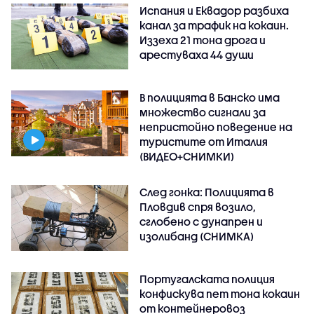
Испания и Еквадор разбиха
канал за трафик на кокаин.
Иззеха 21 тона дрога и
арестуваха 44 души
В полицията в Банско има
множество сигнали за
непристойно поведение на
туристите от Италия
(ВИДЕО+СНИМКИ)
След гонка: Полицията в
Пловдив спря возило,
сглобено с дунапрен и
изолибанд (СНИМКА)
Португалската полиция
конфискува пет тона кокаин
от контейнеровоз