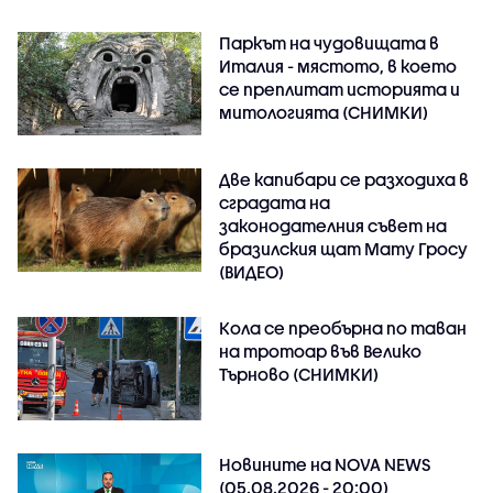
Паркът на чудовищата в
Италия - мястото, в което
се преплитат историята и
митологията (СНИМКИ)
Две капибари се разходиха в
сградата на
законодателния съвет на
бразилския щат Мату Гросу
(ВИДЕО)
Кола се преобърна по таван
на тротоар във Велико
Търново (СНИМКИ)
Новините на NOVA NEWS
(05.08.2026 - 20:00)