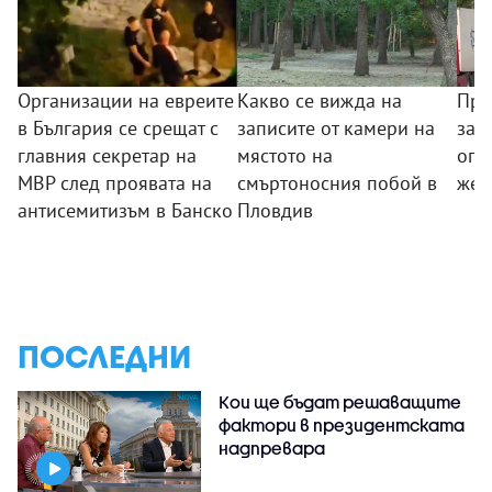
Организации на евреите
Какво се вижда на
Пре
в България се срещат с
записите от камери на
за 
главния секретар на
мястото на
огр
МВР след проявата на
смъртоносния побой в
жег
антисемитизъм в Банско
Пловдив
ПОСЛЕДНИ
Кои ще бъдат решаващите
фактори в президентската
надпревара