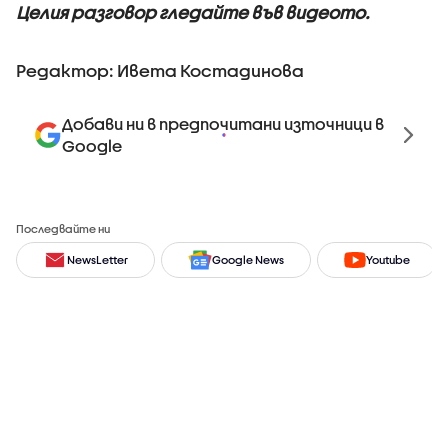
Целия разговор гледайте във видеото.
Редактор: Ивета Костадинова
Добави ни в предпочитани източници в
Google
Последвайте ни
NewsLetter
Google News
Youtube