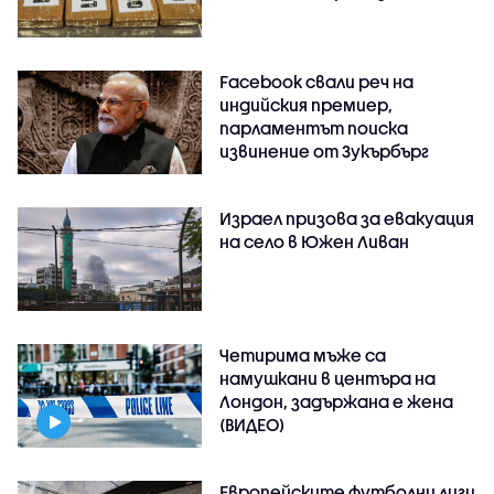
Facebook свали реч на
индийския премиер,
парламентът поиска
извинение от Зукърбърг
Израел призова за евакуация
на село в Южен Ливан
Четирима мъже са
намушкани в центъра на
Лондон, задържана е жена
(ВИДЕО)
Европейските футболни лиги