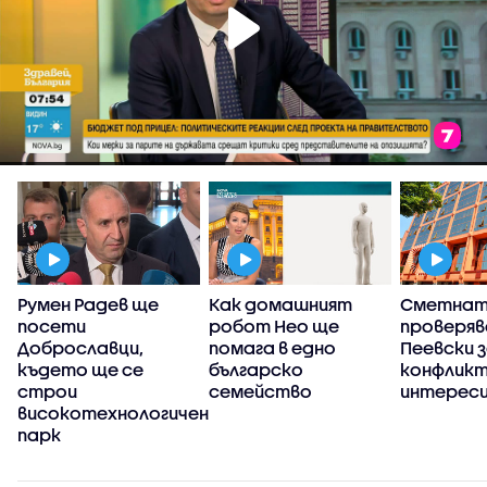
Румен Радев ще
Как домашният
Сметнат
т
посети
робот Нео ще
проверяв
Доброславци,
помага в едно
Пеевски 
където ще се
българско
конфликт
строи
семейство
интерес
високотехнологичен
парк