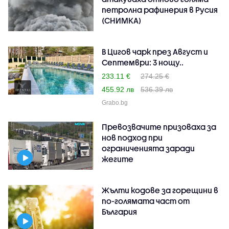
петролна рафинерия в Русия
(СНИМКА)
В Цигов чарк през Август и
Септември: 3 нощу..
233.11 €
274.25 €
455.92 лв
536.39 лв
Grabo.bg
Превозвачите призоваха за
нов подход при
ограниченията заради
жегите
Жълти кодове за горещини в
по-голямата част от
България