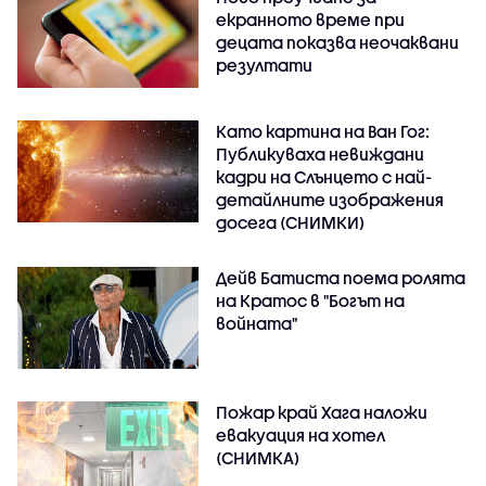
екранното време при
децата показва неочаквани
резултати
Като картина на Ван Гог:
Публикуваха невиждани
кадри на Слънцето с най-
детайлните изображения
досега (СНИМКИ)
Дейв Батиста поема ролята
на Кратос в "Богът на
войната"
Пожар край Хага наложи
евакуация на хотел
(СНИМКА)