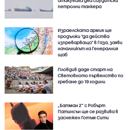
атакуваха два саудитски
петролни танкера
Израелската армия ще
продължи "да действа
изпреварващо" в Газа, заяви
началникът на Генералния
щаб
Пловдив даде старт на
Световното първенство по
гребане до 19 години
„Батман 2“ с Робърт
Патинсън ще се развива в
заснежен Готъм Сити