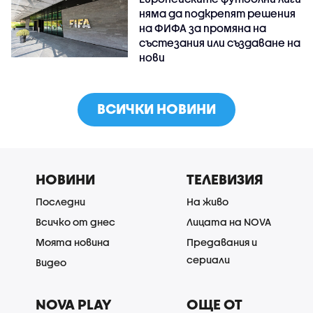
няма да подкрепят решения
на ФИФА за промяна на
състезания или създаване на
нови
ВСИЧКИ НОВИНИ
НОВИНИ
ТЕЛЕВИЗИЯ
Последни
На живо
Всичко от днес
Лицата на NOVA
Моята новина
Предавания и
сериали
Видео
NOVA PLAY
ОЩЕ ОТ