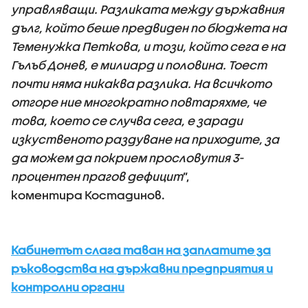
управляващи. Разликата между държавния
дълг, който беше предвиден по бюджета на
Теменужка Петкова, и този, който сега е на
Гълъб Донев, е милиард и половина. Тоест
почти няма никаква разлика. На всичкото
отгоре ние многократно повтаряхме, че
това, което се случва сега, е заради
изкуственото раздуване на приходите, за
да можем да покрием прословутия 3-
процентен прагов дефицит
”,
коментира Костадинов.
Кабинетът слага таван на заплатите за
ръководства на държавни предприятия и
контролни органи