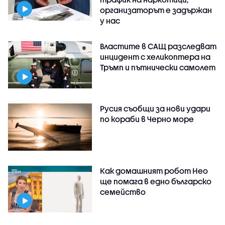
организаторът е задържан
у нас
Властите в САЩ разследват
инцидент с хеликоптера на
Тръмп и пътнически самолет
Русия съобщи за нови удари
по кораби в Черно море
Как домашният робот Нео
ще помага в едно българско
семейство