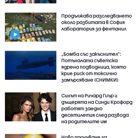
Продължава разследването
около разбитата в София
лаборатория за фентанил
„Бомба със закъснител“:
Потъналата съветска
ядрена подводница, която
крие риск от токсично
замърсяване (СНИМКИ)
Синът на Ричард Гиър и
дъщерята на Синди Крофорд
работят заедно
десетилетия след развода
на родителите им
Ново проучване за