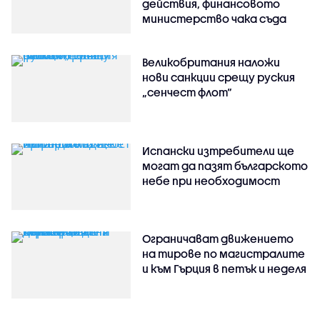
действия, финансовото
министерство чака съда
Великобритания наложи
нови санкции срещу руския
„сенчест флот“
Испански изтребители ще
могат да пазят българското
небе при необходимост
Ограничават движението
на тирове по магистралите
и към Гърция в петък и неделя