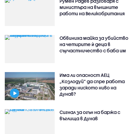
Румен Радев разговаря с
министъра на външните
работи на Великобритания
Обвиниха майка за убийство
на четирите ѝ деца в
съучастничество с баба им
Има ли опасност АЕЦ
„Козлодуй” да спре работа
заради ниското ниво на
Дунав?
Сигнал за огън на баржа с
въглища в Дунав