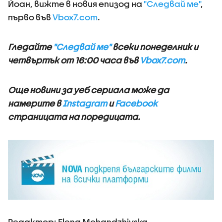
Йоан, вижте в новия епизод на
"Следвай ме"
,
първо във
Vbox7.com
.
Гледайте
"Следвай ме"
всеки понеделник и
четвъртък от 16:00 часа във
Vbox7.com
.
Още новини за уеб сериалa може да
намерите в
Instagram
и
Facebook
страницата на поредицата.
Редактор: Elena Mehandzhiyska