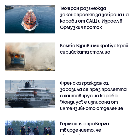
Техеран разглежда
законопроект за забрана на
кораби от САЩ и Израел в
Ормузкия проток
Бомба взриви микробус край
сирийската столица
Френска гражданка,
заразила се през пролетта
с хантавирус на кораба
"Хондиус", е изписана от
интензивното отделение
Германия опроверга
твърдението, че