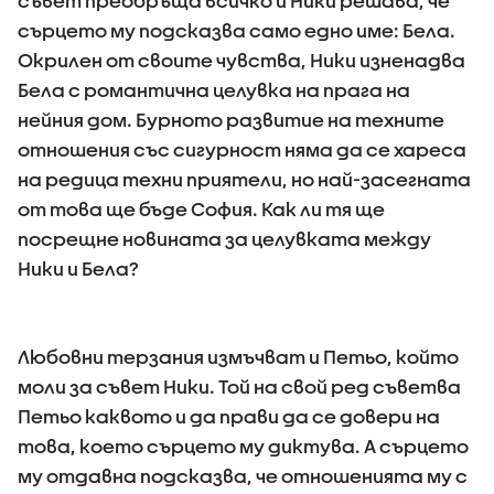
съвет преобръща всичко и Ники решава, че
сърцето му подсказва само едно име: Бела.
Окрилен от своите чувства, Ники изненадва
Бела с романтична целувка на прага на
нейния дом. Бурното развитие на техните
отношения със сигурност няма да се хареса
на редица техни приятели, но най-засегната
от това ще бъде София. Как ли тя ще
посрещне новината за целувката между
Ники и Бела?
Любовни терзания измъчват и Петьо, който
моли за съвет Ники. Той на свой ред съветва
Петьо каквото и да прави да се довери на
това, което сърцето му диктува. А сърцето
му отдавна подсказва, че отношенията му с