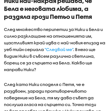
Ники най-накрая решава, че
Бела е неговата любима, а
раздяла грози Петьо и Петя
След множество перипетии за Ники и Бела и
силно разклащане на отношенията им,
щастливият край идва с най-новия епизод на
уеб тийн сериала
"Следвай ме"
. В него ще
видим Ники в съвсем различна светлина,
борещ се за сърцето на Бела. Какво ще
направи Ники?
След като Ники споделя с Петя, че е
раздвоен, заради противоречивото
поведение на Бела, тя му дава съвет да
послуша гласа на сърцето си. Точно този