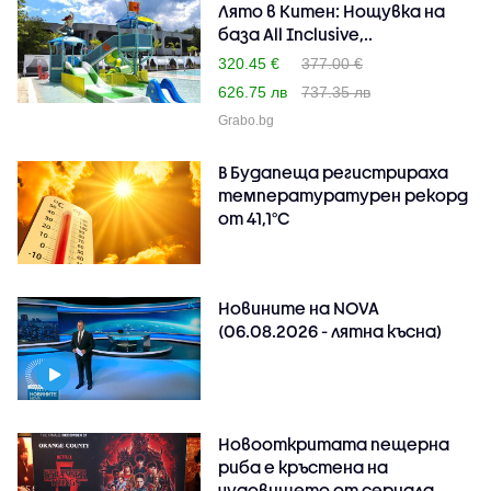
Лято в Китен: Нощувка на
база All Inclusive,..
320.45 €
377.00 €
626.75 лв
737.35 лв
Grabo.bg
В Будапеща регистрираха
температуратурен рекорд
от 41,1°C
Новините на NOVA
(06.08.2026 - лятна късна)
Новооткритата пещерна
риба е кръстена на
чудовището от сериала