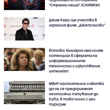
"Странни неща" (СНИМКИ)
Джим Кери ще участва в
игралния филм „Джетсънови“
Йотова: България има голям
потенциал в сферата на
информационните
технологии и изкуствения
интелект
МВнР настоятелно съветва
да не се предприемат
неотложни пътувания до
Куба, в това число с цел
туризъм