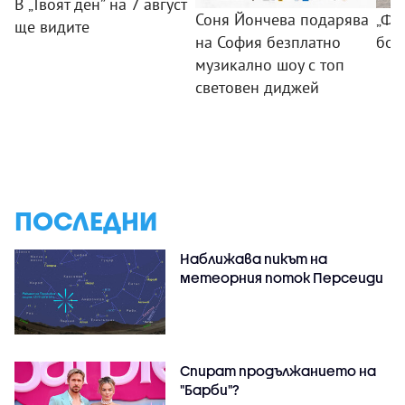
В „Твоят ден” на 7 август
Соня Йончева подарява
„ФБ
ще видите
на София безплатно
бом
музикално шоу с топ
световен диджей
ПОСЛЕДНИ
Наближава пикът на
метеорния поток Персеиди
Спират продължанието на
"Барби"?