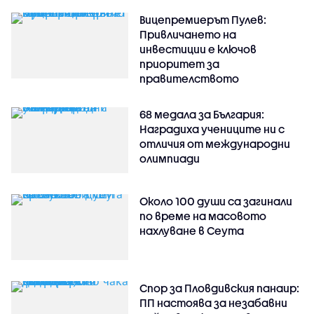
Вицепремиерът Пулев:
Привличането на
инвестиции е ключов
приоритет за
правителството
68 медала за България:
Наградиха учениците ни с
отличия от международни
олимпиади
Около 100 души са загинали
по време на масовото
нахлуване в Сеута
Спор за Пловдивския панаир:
ПП настоява за незабавни