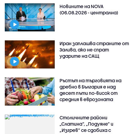
Новините на NOVA
(06.08.2026 - централна)
Иран заплашва страните от
Залива, ако не спрат
ударите на САЩ
Ръстът на търговията на
дребно в България е над
десет пъти по-висок от
средния в еврозоната
Столичните райони
„Слатина“, „Подуяне“ и
„Изгрев“ се сдобиха с