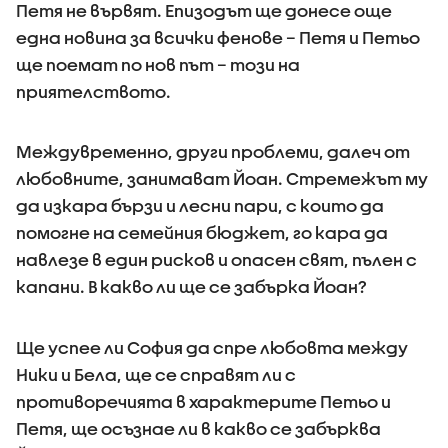
Петя не вървят. Епизодът ще донесе още
една новина за всички фенове – Петя и Петьо
ще поемат по нов път – този на
приятелството.
Междувременно, други проблеми, далеч от
любовните, занимават Йоан. Стремежът му
да изкара бързи и лесни пари, с които да
помогне на семейния бюджет, го кара да
навлезе в един рисков и опасен свят, пълен с
капани. В какво ли ще се забърка Йоан?
Ще успее ли София да спре любовта между
Ники и Бела, ще се справят ли с
противоречията в характерите Петьо и
Петя, ще осъзнае ли в какво се забърква