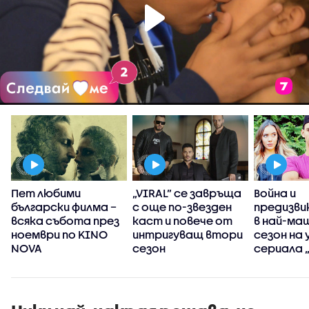
а
Пет любими
„VIRAL” се завръща
Война и
български филма –
с още по-звезден
предизв
всяка събота през
каст и повече от
в най-ма
ноември по KINO
интригуващ втори
сезон на 
NOVA
сезон
сериала 
ме“