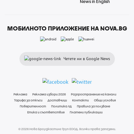
News in English
МОБИЛНОТО ПРИЛОЖЕНИЕ НА NOVA.BG
Четете ни в Google News
Реклама
Реклама избори 2026
Разпространение на канали
Тарифа за откъси
Доставчици
Контакти
Общи условия
Поверителност
Политика ЛД
Правила за ползване
Етика и съответствие
Платени публикации
© 2026 Нова Броудкастинг Груп ЕООД. Всички права запазени.