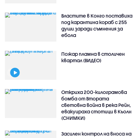
Властите в Конго поставиха
под карантина кораб с 255
души заради съмнения за
ебола
Пожар пламна в столичен
квартал (ВИДЕО)
Откриха 200-килограмова
бомба от Втората
световна война в река Рейн,
евакуираха стотици в Кьолн
(СНИМКИ)
Засилен контрол на вноса на