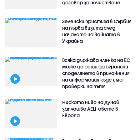
договор за почистване
Зеленски пристига в Сърбия
на първа визита след
началото на войната в
Украйна
Всяка държава членка на ЕС
може да реши да ограничи
споделянето в приложения
на информация къде има
проверки на пътя
Ниското ниво на Дунав
заплашва АЕЦ-овете в
Европа