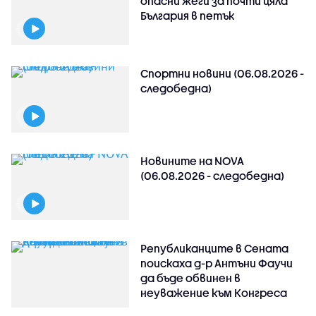
опасни жеги за почти цяла
България в петък
Спортни новини (06.08.2026 -
следобедна)
Новините на NOVA
(06.08.2026 - следобедна)
Републиканците в Сената
поискаха д-р Антъни Фаучи
да бъде обвинен в
неуважение към Конгреса