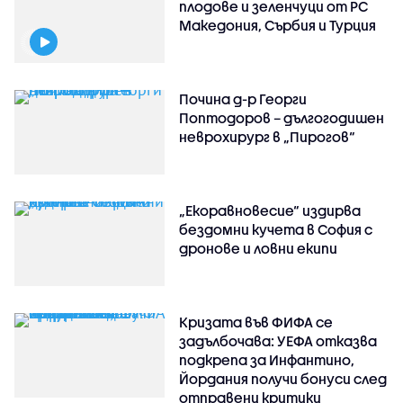
плодове и зеленчуци от РС
Македония, Сърбия и Турция
Почина д-р Георги
Поптодоров – дългогодишен
неврохирург в „Пирогов“
„Екоравновесие“ издирва
бездомни кучета в София с
дронове и ловни екипи
Кризата във ФИФА се
задълбочава: УЕФА отказва
подкрепа за Инфантино,
Йордания получи бонуси след
отправени критики