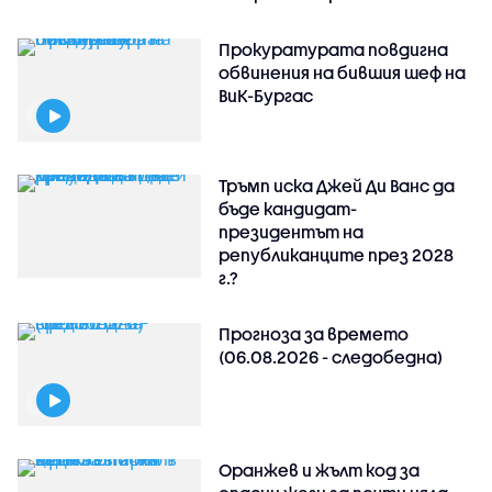
Прокуратурата повдигна
обвинения на бившия шеф на
ВиК-Бургас
Тръмп иска Джей Ди Ванс да
бъде кандидат-
президентът на
републиканците през 2028
г.?
Прогноза за времето
(06.08.2026 - следобедна)
Оранжев и жълт код за