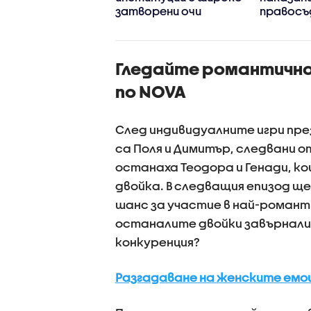
затворени очи
правосъ
децата 
превърна
Гледайте романтичнот
по NOVA
След индивидуалните игри пре
са Поля и Димитър, следвани о
останаха Теодора и Генади, к
двойка. В следващия епизод ще
шанс за участие в най-романт
останалите двойки завърнали
конкуренция?
Разгадаване на женските емоци