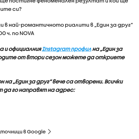
ще постигне феноменален резултат и кой ще
тите си?
 в най-романтичното риалити в „Един за друг“
0 ч. по NOVA
а и
оф
ициалния
Instagram профил
на „Един за
изодите от втори сезон можете да откриете
на „Един за друг“ вече са отворени. Всички
 да го направят на адрес:
зточници в Google