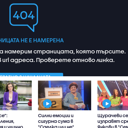
се“:
Силни емоции и
Щурачеви с
ления,
сигурна сума в
изправят с
я и улично
"Сделка или не"
Янкови в "Се