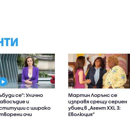
НТИ
ъбуди се“: Улично
Мартин Лорънс се
авосъдие и
изправя срещу сериен
ституции с широко
убиец в „Агент XXL 3:
творени очи
Еволюция“