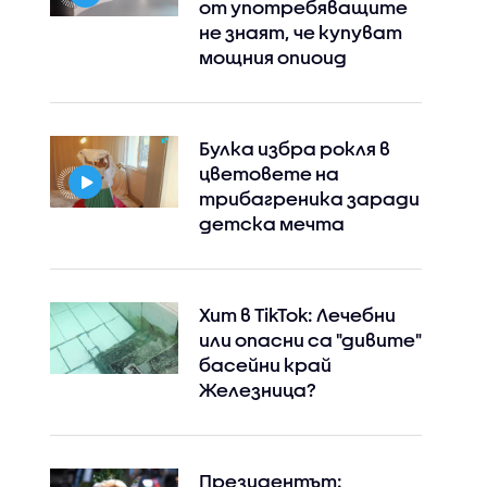
от употребяващите
не знаят, че купуват
мощния опиоид
Булка избра рокля в
цветовете на
трибагреника заради
детска мечта
Хит в TikTok: Лечебни
или опасни са "дивите"
басейни край
Железница?
Президентът: