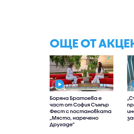
ОЩЕ ОТ АКЦЕ
Боряна Братоева е
„С
част от София Съмър
пр
Фест с постановката
ин
„Място, наречено
за
Другаде“