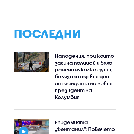
Станимир Гъмов в
не"
„Черешката на
тортата“
ПОСЛЕДНИ
Нападения, при които
загина полицай и бяха
ранени няколко души,
белязаха първия ден
от мандата на новия
президент на
Колумбия
Епидемията
„Фентанил”: Повечето