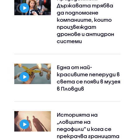
Държавата трябва
да подпомогне
компаниите, които
произвеждат
дронове и антидрон
системи
Една от най-
красивите пеперуди в
света се появи в музея
в Пловдив
Историята на
„ловците на
педофили” и кога се
прекрачва границата