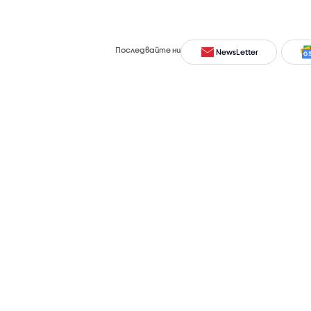
Последвайте ни
NewsLetter