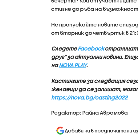
вечерта? Кой от участниците 
стигне до ръба на възможнос
Не пропускайте новите епизоди
от вторник до четвъртък в 21:0
Следете
Facebook
страницат
друг“ за актуални новини. Еп
на
NOVA PLAY
.
Кастингите за следващия сезон 
желаещи да се запишат, могат
https://nova.bg/casting2022
Редактор: Райна Аврамова
Добави ни в предпочитани и