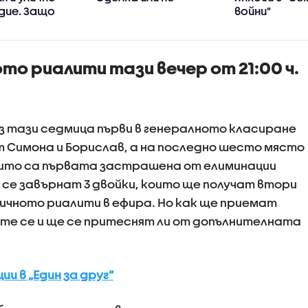
дие. Защо
войни"
се
ха в убийци?
о риалити тази вечер от 21:00 ч.
з тази седмица първи в генералното класиране
т Симона и Борислав, а на последно шесто място
оито са първата застрашена от елиминации
 се завърнат 3 двойки, които ще получат втори
ичното риалити в ефира. Но как ще приемат
те се и ще се притеснят ли от допълнителната
и в „Един за друг“