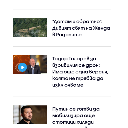
"Дотам и обратно":
Instagram
Facebook
Дивият свят на Женда
в Родопите
Тодор Тагарев за
взривилия се дрон:
Има още една версия,
която не трябва да
изключваме
Путин се готви да
мобилизира още
стотици хиляди