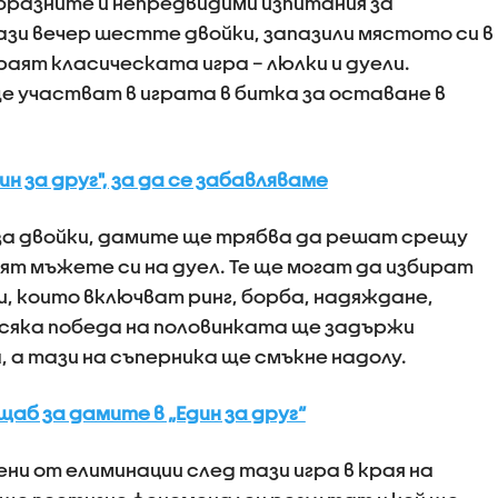
бразните и непредвидими изпитания за
 Тази вечер шестте двойки, запазили мястото си в
аят класическата игра – люлки и дуели.
е участват в играта в битка за оставане в
ин за друг", за да се забавляваме
за двойки, дамите ще трябва да решат срещу
ят мъжете си на дуел. Те ще могат да избират
, които включват ринг, борба, надяждане,
 Всяка победа на половинката ще задържи
, а тази на съперника ще смъкне надолу.
аб за дамите в „Един за друг“
ни от елиминации след тази игра в края на