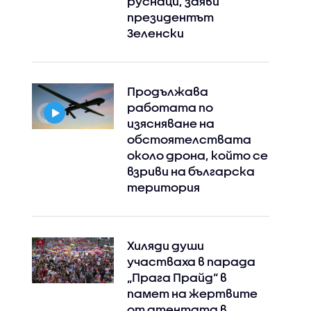
руснаци, заяви
президентът
Зеленски
Продължава
работата по
изясняване на
обстоятелствата
около дрона, който се
взриви на българска
територия
Хиляди души
участваха в парада
„Прага Прайд“ в
памет на жертвите
от атентата в