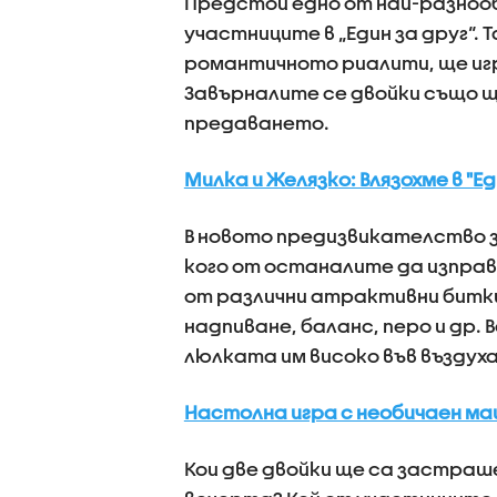
Предстои едно от най-разноо
участниците в „Един за друг“.
романтичното риалити, ще игр
Завърналите се двойки също щ
предаването.
Милка и Желязко: Влязохме в "Ед
В новото предизвикателство 
кого от останалите да изправ
от различни атрактивни битки
надпиване, баланс, перо и др.
люлката им високо във въздуха
Настолна игра с необичаен мащ
Кои две двойки ще са застраше