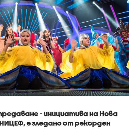
редаване - инициатива на Нова
УНИЦЕФ, е гледано от рекорден