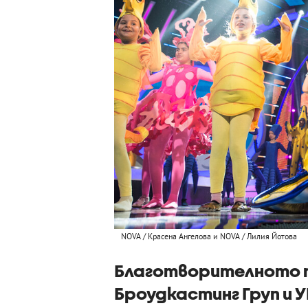
NOVA / Красена Ангелова и NOVA / Лилия Йотова
Благотворителното п
Броудкастинг Груп и 