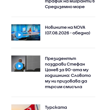
трафик на мигранти в
Средиземно море
Новините на NOVA
(07.08.2026 - обедна)
Президентът
поздрави Стефан
Цанев за 90-ата му
годишнина: Словото
му ни призовава да
търсим смисъла
Турската