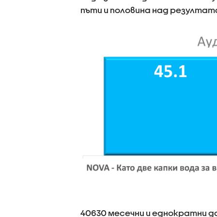
пъти и половина над резултат
40630 месечни и еднократни д