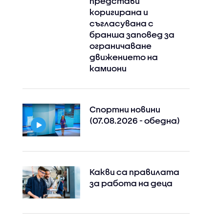
представи
коригирана и
съгласувана с
бранша заповед за
ограничаване
движението на
камиони
Спортни новини
(07.08.2026 - обедна)
Какви са правилата
за работа на деца