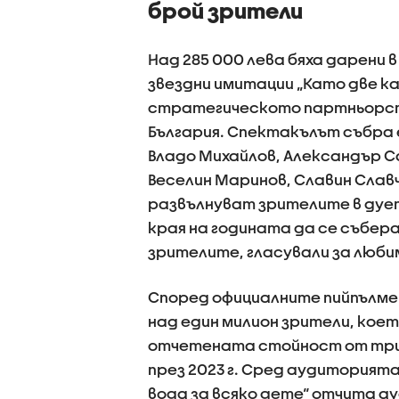
брой зрители
Над 285 000 лева бяха дарени
звездни имитации „Като две ка
стратегическото партньорств
България. Спектакълът събра 
Владо Михайлов, Александър С
Веселин Маринов, Славин Славч
развълнуват зрителите в дует
края на годината да се събер
зрителите, гласували за люби
Според официалните пийпълме
над един милион зрители, коет
отчетената стойност от трит
през 2023 г. Сред аудиторията 
вода за всяко дете“ отчита ау