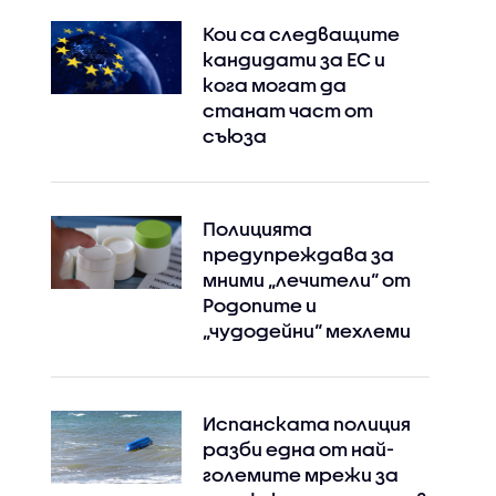
Кои са следващите
кандидати за ЕС и
кога могат да
станат част от
съюза
Полицията
предупреждава за
мними „лечители“ от
Родопите и
„чудодейни“ мехлеми
Испанската полиция
разби една от най-
големите мрежи за