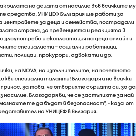
закрилата на децата от насилие във всичките му
те средства, УНИЦЕФ България ще работи за
а центровете за деца и семейства, пострадали
 цялата страна, за превенцията и реакцията в
а злоупотреба и експлоатация на деца онлайн и
чните специалисти – социални работници,
сти, полицаи, прокурори, адвокати и др.
ички, на NOVA, на изпълнителите, на почетното
 какви специални таланти! Благодаря и на всички
 принос, за това, че отворихте сърцата си, за да
насилие. Благодаря ви, че се застъпихте за най-
омогнахте те да бъдат в безопасност”, - каза от
редставител на УНИЦЕФ в България.