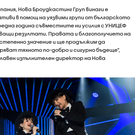
ания, Нова Броудкастинг Груп винаги е
ативи в помощ на уязвими групи от българското
оредна година съвместните ни усилия с УНИЦЕФ
яващи резултати. Правата и благополучието на
остепенно значение и ще продължим да
ряват тяхното по-добро и сигурно бъдеще”,
лавен изпълнителен директор на Нова