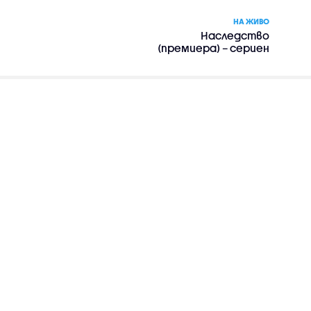
НА ЖИВО
Наследство
(премиера) – сериен
филм