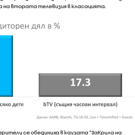
а на втората телевизия в класацията.
арители се обединиха в каузата “ЗаКрила на