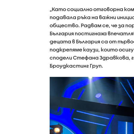
„Като социално отговорна комп
подавала ръка на важни иници
общество. Радвам се, че за п
България постигнаха впечатл
децата в България са от първ
подкрепяме каузи, които осигу
сподели Стефана Здравкова, г
Броудкастинг Груп.