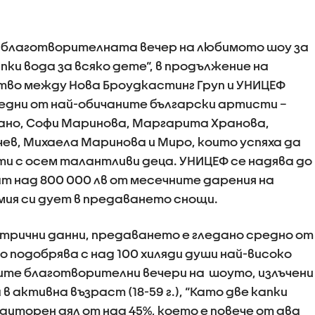
 в благотворителната вечер на любимото шоу за
пки вода за всяко дете“, в продължение на
о между Нова Броудкастинг Груп и УНИЦЕФ
едни от най-обичаните български артисти –
ано, Софи Маринова, Маргарита Хранова,
ев, Михаела Маринова и Миро, които успяха да
и с осем талантливи деца. УНИЦЕФ се надява до
ат над 800 000 лв от месечните дарения на
мия си дует в предаването снощи.
трични данни, предаването е гледано средно от
о подобрява с над 100 хиляди души най-високо
е благотворителни вечери на шоуто, излъчени
в активна възраст (18-59 г.), “Като две капки
диторен дял от над 45%, което е повече от два