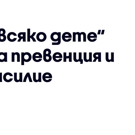
 всяко дете“
а превенция и
асилие