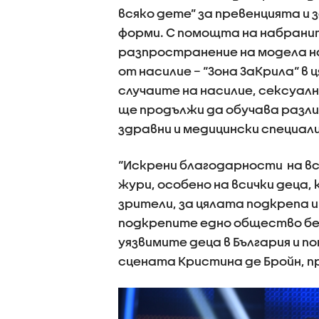
всяко дете” за превенцията и 
форми. С помощта на набрани
разпространение на модела н
от насилие – “Зона ЗаКрила“ в
случаите на насилие, сексуалн
ще продължи да обучава разли
здравни и медицински специали
“Искрени благодарности на вс
жури, особено на всички деца,
зрители, за цялата подкрепа и
подкрепите едно общество без 
уязвимите деца в България и п
сцената Кристина де Бройн, п