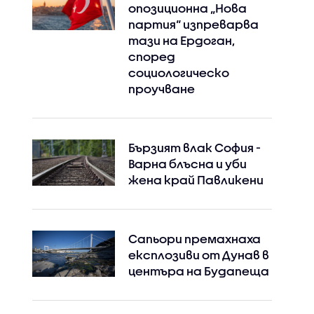
опозиционна „Нова
партия“ изпреварва
тази на Ердоган,
според
социологическо
проучване
Бързият влак София -
Варна блъсна и уби
жена край Павликени
Сапьори премахнаха
експлозиви от Дунав в
центъра на Будапеща