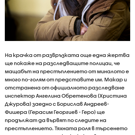
На крачка от развръзката още една жертва
ще покаже на разследващите полицаи, че
мащабът на престъплението от миналото е
много по-голям от представите им. Макар и
отстранена от официалното разследване
инспектор Ангелина Обретенова (Христина
Джурова) заедно с Борислав Андреев-
Фишера (Герасим Георгиев - Геро) ще
продължат да вървят по следите на
престъплението. Тяхната роля в търсенето