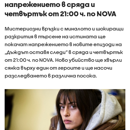
напрежението в сряда и
четвъртък от 21:00 ч. по NOVA
Мистериозни връзки с миналото и шокиращи
разкрития в търсене на истината ще
покачат напрежението в новите епизоди на
„Дъждът оставя следи“ в сряда и четвъртък
от 21:00 ч. по NOVA. Ново убийство ще хвърли
сянка върху един от героите и ще насочи
разследването в различна посока.