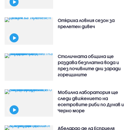
Откриха ловния сезон за
прелетен дивеч
Столичната община ще
раздава безплатна вода и
през почивните дни заради
горещините
Мобилна лаборатория ще
следи движението на
есетровите риби по Дунав и
Черно море
Абелардо де ла Есприеля