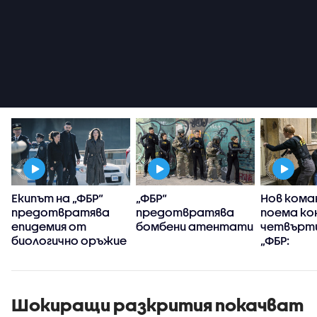
Екипът на „ФБР“
„ФБР“
Нов кома
предотвратява
предотвратява
поема ко
епидемия от
бомбени атентати
четвърти
биологично оръжие
„ФБР:
Междуна
разследв
Шокиращи разкрития покачват