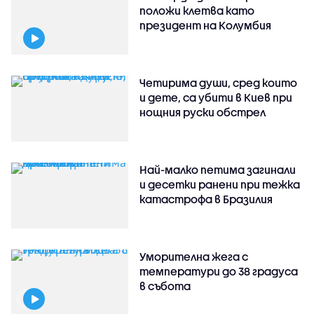
положи клетва като
президент на Колумбия
Четирима души, сред които
и дете, са убити в Киев при
нощния руски обстрел
Най-малко петима загинали
и десетки ранени при тежка
катастрофа в Бразилия
Уморителна жега с
температури до 38 градуса
в събота