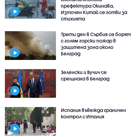
префектура Окинава,
Източен Китай се готви за
стихията
Трети ден в Сърбия се борят
с голям горски пожар в
защитена зона около
Белград
Зеленски и Вучич се
срещнаха в Белград
Испания въвежда граничен
контрол с Италия