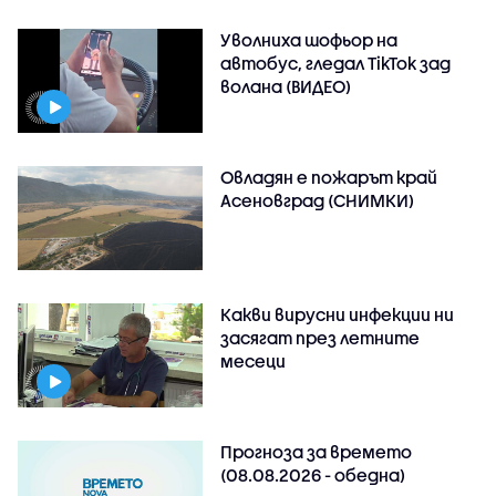
Уволниха шофьор на
автобус, гледал TikTok зад
волана (ВИДЕО)
Овладян е пожарът край
Асеновград (СНИМКИ)
Какви вирусни инфекции ни
засягат през летните
месеци
Прогноза за времето
(08.08.2026 - обедна)