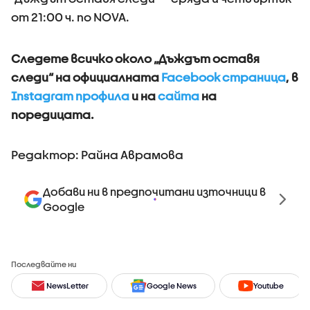
от 21:00 ч. по NOVA.
Следете всичко около „Дъждът оставя
следи“ на официалната
Facebook страница
, в
Instagram профила
и на
сайта
на
поредицата.
Редактор: Райна Аврамова
Добави ни в предпочитани източници в
Google
Последвайте ни
NewsLetter
Google News
Youtube