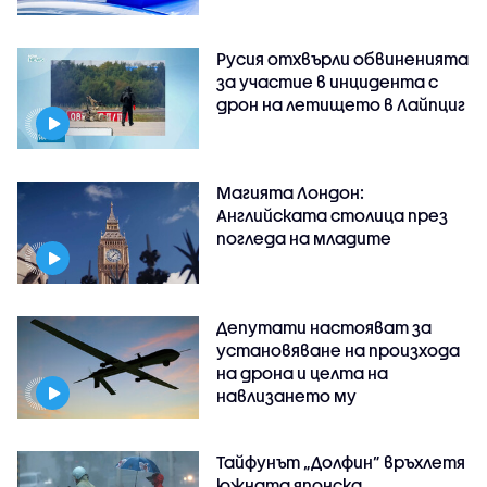
Русия отхвърли обвиненията
за участие в инцидента с
дрон на летището в Лайпциг
Магията Лондон:
Английската столица през
погледа на младите
Депутати настояват за
установяване на произхода
на дрона и целта на
навлизането му
Тайфунът „Долфин” връхлетя
южната японска