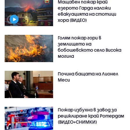
Мащабен пожар край
езерото Гарда наложи
евакуацията на стотици
хора (ВИДЕО)
Голям пожар гори в
землището на
бобошевското село Висока
могила
Почина бащата на Лионел
Меси
Пожар избухна в завод за
рециклиране край Ротердам
(ВИДЕО+СНИМКИ)