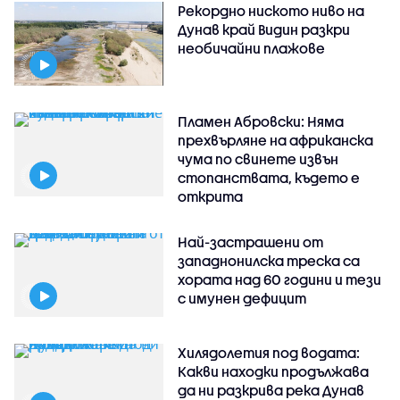
Рекордно ниското ниво на
Дунав край Видин разкри
необичайни плажове
Пламен Абровски: Няма
прехвърляне на африканска
чума по свинете извън
стопанствата, където е
открита
Най-застрашени от
западнонилска треска са
хората над 60 години и тези
с имунен дефицит
Хилядолетия под водата:
Какви находки продължава
да ни разкрива река Дунав