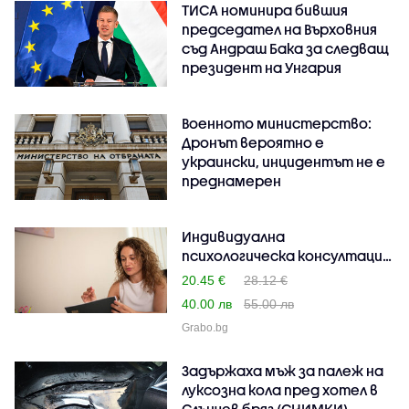
ТИСА номинира бившия
председател на Върховния
съд Андраш Бака за следващ
президент на Унгария
Военното министерство:
Дронът вероятно е
украински, инцидентът не е
преднамерен
Индивидуална
психологическа консултация
- в ..
20.45 €
28.12 €
40.00 лв
55.00 лв
Grabo.bg
Задържаха мъж за палеж на
луксозна кола пред хотел в
Слънчев бряг (СНИМКИ)