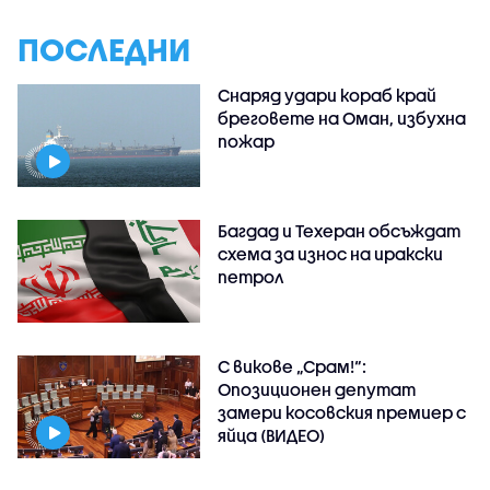
ПОСЛЕДНИ
Снаряд удари кораб край
бреговете на Оман, избухна
пожар
Багдад и Техеран обсъждат
схема за износ на иракски
петрол
С викове „Срам!“:
Опозиционен депутат
замери косовския премиер с
яйца (ВИДЕО)