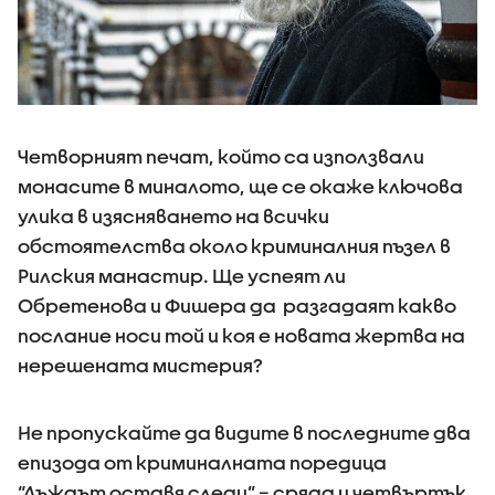
Четворният печат, който са използвали
монасите в миналото, ще се окаже ключова
улика в изясняването на всички
обстоятелства около криминалния пъзел в
Рилския манастир. Ще успеят ли
Обретенова и Фишера да разгадаят какво
послание носи той и коя е новата жертва на
нерешената мистерия?
Не пропускайте да видите в последните два
епизода от криминалната поредица
“Дъждът оставя следи” – сряда и четвъртък