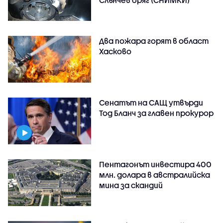
Два пожара горят в област
Хасково
Сенатът на САЩ утвърди
Тод Бланч за главен прокурор
Пентагонът инвестира 400
млн. долара в австралийска
мина за скандий