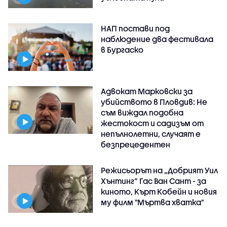
НАП постави под
наблюдение два фестивала
в Бургаско
Адвокат Марковски за
убийството в Пловдив: Не
съм виждал подобна
жестокост и садизъм от
непълнолетни, случаят е
безпрецедентен
Режисьорът на „Добрият Уил
Хънтинг“ Гас Ван Сант - за
киното, Кърт Кобейн и новия
му филм "Мъртва хватка"