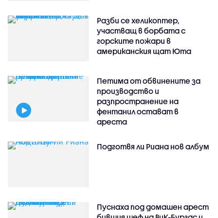
Разби се хеликоптер,
участващ в борбата с
горските пожари в
американския щат Юта
Петима от обвинените за
производство и
разпространение на
фентанил остават в
ареста
Подготвя ли Риана нов албум
Пуснаха под домашен арест
бившия шеф на ВиК-Бургас и