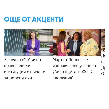
ОЩЕ ОТ АКЦЕНТИ
Дес
„Събуди се“: Улично
Мартин Лорънс се
на 
правосъдие и
изправя срещу сериен
„Тр
институции с широко
убиец в „Агент XXL 3:
Отм
затворени очи
Еволюция“