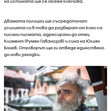
на истината ще се окаже ключова.
Двамата полицаи ще съсредоточат
усилията си в това да разберат от кого са
писани писмата, адресирани до отец
Климент (Румен Гаванозов) и сина на Юлиян
Бонев. Отговорът ще ги отведе единствено
до нови загадки.