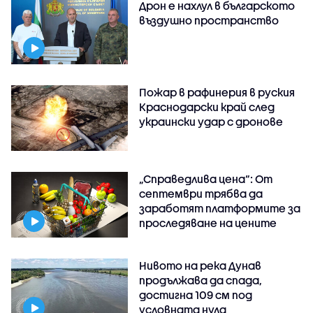
Дрон е нахлул в българското
въздушно пространство
Пожар в рафинерия в руския
Краснодарски край след
украински удар с дронове
„Справедлива цена“: От
септември трябва да
заработят платформите за
проследяване на цените
Нивото на река Дунав
продължава да спада,
достигна 109 см под
условната нула