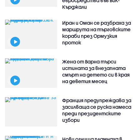
евросредства във ВиК-
Кърджали
Иран и Оман се разбраха за
маршрута на търговските
кораби през Ормузкия
проток
Жена от Варна търси
истината за внезапната
смърт на детето си в края
на деветия месец
Франция предупреждава за
засилваща се руска намеса
преди президентските
избори
Нови огнища пламнаха в