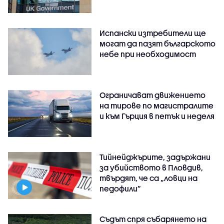
Испански изтребители ще
могат да пазят българското
небе при необходимост
Ограничават движението
на тирове по магистралите
и към Гърция в петък и неделя
Тийнейджърите, задържани
за убийството в Пловдив,
твърдят, че са „ловци на
педофили”
Съдът спря събарянето на