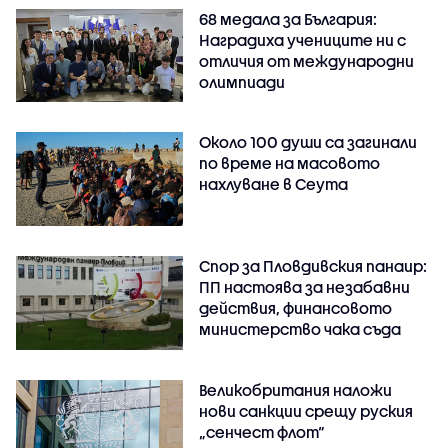
68 медала за България:
Наградиха учениците ни с
отличия от международни
олимпиади
Около 100 души са загинали
по време на масовото
нахлуване в Сеута
Спор за Пловдивския панаир:
ПП настоява за незабавни
действия, финансовото
министерство чака съда
Великобритания наложи
нови санкции срещу руския
„сенчест флот“