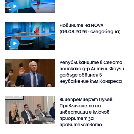
Новините на NOVA
(06.08.2026 - следобедна)
Републиканците в Сената
поискаха д-р Антъни Фаучи
да бъде обвинен в
неуважение към Конгреса
Вицепремиерът Пулев:
Привличането на
инвестиции е ключов
приоритет за
правителството