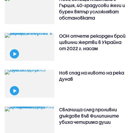
Гърция, 40-градусови жеги и
бурен вятър усложняват
обстановката
ООН отчете рекорден брой
цивилни жертви в Украйна
от 2022 г. насам
Нов спад на нивото на река
Дунав
Свлачища след проливни
дъждове във Филипините
убиха четирима души