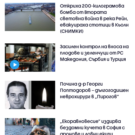
Откриха 200-килограмова
бомба от Втората
световна война в река Рейн,
евакуираха стотици в Кьолн
(СНИМКИ)
Засилен контрол на вноса на
плодове и зеленчуци от РС
Македония, Сърбия и Турция
Почина д-р Георги
Поптодоров – дългогодишен
неврохирург в „Пирогов“
„Екоравновесие“ издирва
бездомни кучета в София с
дронове и ловни екипи