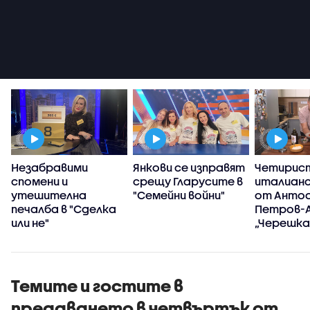
Незабравими
Янкови се изправят
Четирис
спомени и
срещу Гларусите в
италианс
утешителна
"Семейни войни"
от Анто
печалба в "Сделка
Петров-А
или не"
„Черешка
тортат
Темите и гостите в
предаването в четвъртък от