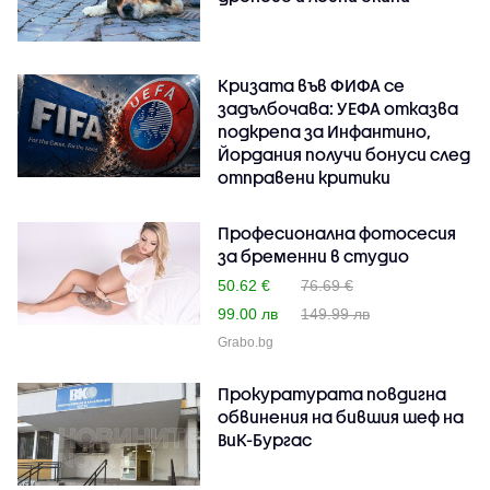
Кризата във ФИФА се
задълбочава: УЕФА отказва
подкрепа за Инфантино,
Йордания получи бонуси след
отправени критики
Професионална фотосесия
за бременни в студио
50.62 €
76.69 €
99.00 лв
149.99 лв
Grabo.bg
Прокуратурата повдигна
обвинения на бившия шеф на
ВиК-Бургас