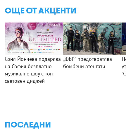
ОЩЕ ОТ АКЦЕНТИ
Соня Йончева подарява
„ФБР“ предотвратява
Нез
на София безплатно
бомбени атентати
уте
музикално шоу с топ
"Сд
световен диджей
ПОСЛЕДНИ