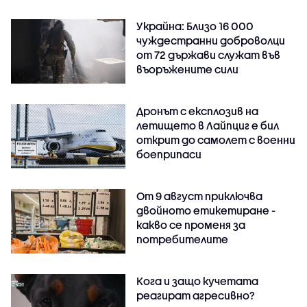
Украйна: Близо 16 000
чуждестранни доброволци
от 72 държави служат във
въоръжените сили
Дронът с експлозив на
летището в Лайпциг е бил
открит до самолет с военни
боеприпаси
От 9 август приключва
двойното етикетиране -
какво се променя за
потребителите
Кога и защо кучетата
реагират агресивно?