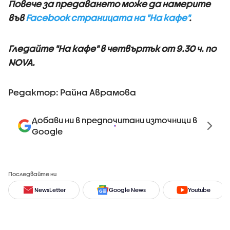
Повече за предаването може да намерите
във
Facebook страницата на "На кафе"
.
Гледайте "На кафе" в четвъртък о
т 9.30 ч. по
NOVA.
Редактор: Райна Аврамова
Добави ни в предпочитани източници в
Google
Последвайте ни
NewsLetter
Google News
Youtube