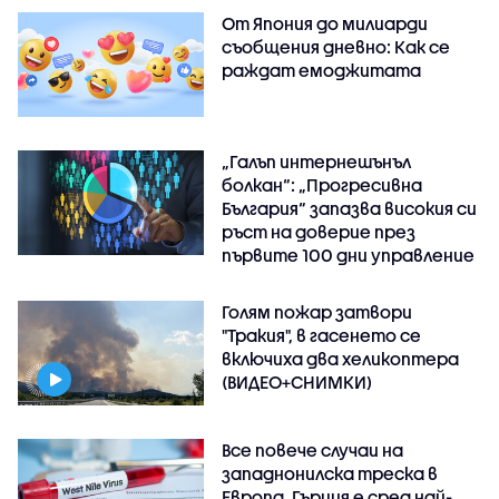
От Япония до милиарди
съобщения дневно: Как се
раждат емоджитата
„Галъп интернешънъл
болкан“: „Прогресивна
България“ запазва високия си
ръст на доверие през
първите 100 дни управление
Голям пожар затвори
"Тракия", в гасенето се
включиха два хеликоптера
(ВИДЕО+СНИМКИ)
Все повече случаи на
западнонилска треска в
Европа, Гърция е сред най-