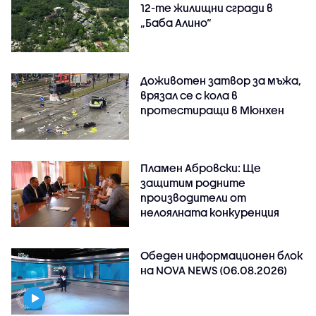
12-те жилищни сгради в
„Баба Алино“
Доживотен затвор за мъжа,
врязал се с кола в
протестиращи в Мюнхен
Пламен Абровски: Ще
защитим родните
производители от
нелоялната конкуренция
Обеден информационен блок
на NOVA NEWS (06.08.2026)