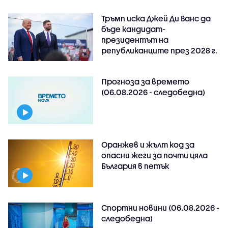
Тръмп иска Джей Ди Ванс да
бъде кандидат-
президентът на
републиканците през 2028 г.
Прогноза за времето
(06.08.2026 - следобедна)
Оранжев и жълт код за
опасни жеги за почти цяла
България в петък
Спортни новини (06.08.2026 -
следобедна)