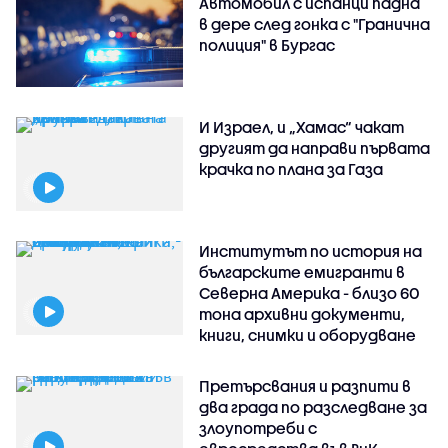
Автомобил с испанци падна
в дере след гонка с "Гранична
полиция" в Бургас
И Израел, и „Хамас“ чакат
другият да направи първата
крачка по плана за Газа
Институтът по история на
българските емигранти в
Северна Америка - близо 60
тона архивни документи,
книги, снимки и оборудване
Претърсвания и разпити в
два града по разследване за
злоупотреби с