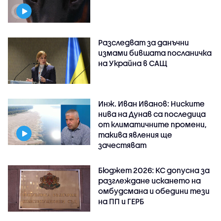
Разследват за данъчни
измами бившата посланичка
на Украйна в САЩ
Инж. Иван Иванов: Ниските
нива на Дунав са последица
от климатичните промени,
такива явления ще
зачестяват
Бюджет 2026: КС допусна за
разглеждане искането на
омбудсмана и обедини тези
на ПП и ГЕРБ