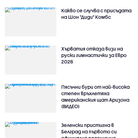
Какво се случва с присъдата
на Шон "Диди" Комбс
Хърватия отказа визи на
руски гимнастички за Евро
2026
Пясъчни бури от най-висока
степен връхлетяха
американския щат Аризона
(ВИДЕО)
Зеленски пристигна в
Белград на първото си
официално посещение