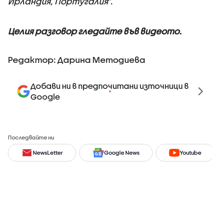
Ирландия, Португалия
”.
Целия разговор гледайте във видеото.
Редактор: Дарина Методиева
Добави ни в предпочитани източници в
Google
Последвайте ни
NewsLetter
Google News
Youtube