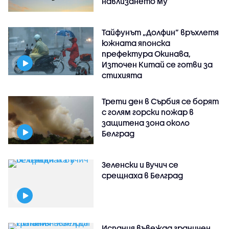
навлизането му
Тайфунът „Долфин” връхлетя
южната японска
префектура Окинава,
Източен Китай се готви за
стихията
Трети ден в Сърбия се борят
с голям горски пожар в
защитена зона около
Белград
Зеленски и Вучич се
срещнаха в Белград
Испания въвежда граничен