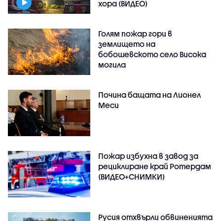
хора (ВИДЕО)
Голям пожар гори в
землището на
бобошевското село Висока
могила
Почина бащата на Лионел
Меси
Пожар избухна в завод за
рециклиране край Ротердам
(ВИДЕО+СНИМКИ)
Русия отхвърли обвиненията