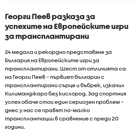
държавния инвитро
Държавн
център
психиатр
болница 
Георги Пеев разказа за
успехите на Европейските игри
за трансплантирани
24 медала и рекордно представяне за
България на Европейските игри за
трансплантирани. Шест от отличията са
на Георги Пеев – първият българин с
трансплантирани сърце и бъбрек, изкачил
Килиманджаро без кислород. Зад спортния
успех обаче стои един сериозен проблем –
днес у нас се правят по-малко
трансплантации в сравнение с преди 20
години.