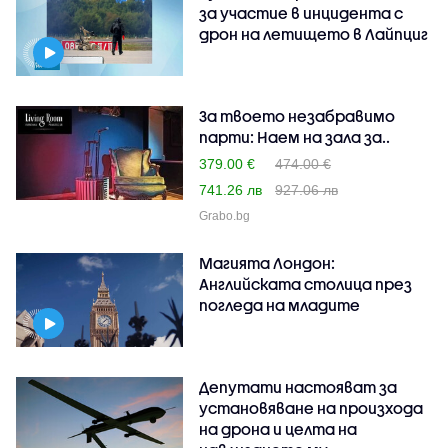
за участие в инцидента с
дрон на летището в Лайпциг
За твоето незабравимо
парти: Наем на зала за..
379.00 €
474.00 €
741.26 лв
927.06 лв
Grabo.bg
Магията Лондон:
Английската столица през
погледа на младите
Депутати настояват за
установяване на произхода
на дрона и целта на