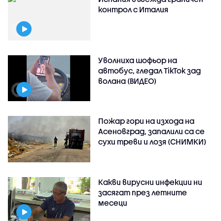
контрол с Италия
Уволниха шофьор на
автобус, гледал TikTok зад
волана (ВИДЕО)
Пожар гори на изхода на
Асеновград, запалили са се
сухи треви и лозя (СНИМКИ)
Какви вирусни инфекции ни
засягат през летните
месеци