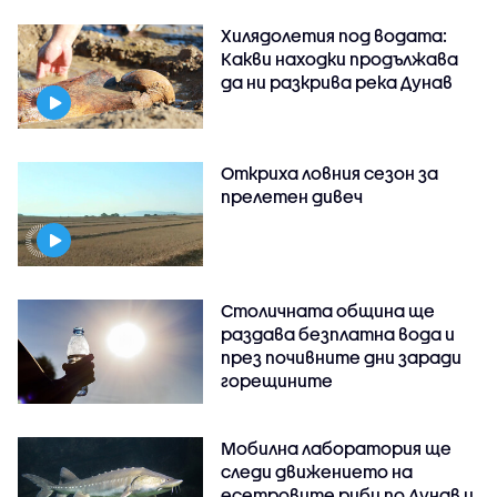
Хилядолетия под водата:
Какви находки продължава
да ни разкрива река Дунав
Откриха ловния сезон за
прелетен дивеч
Столичната община ще
раздава безплатна вода и
през почивните дни заради
горещините
Мобилна лаборатория ще
следи движението на
есетровите риби по Дунав и