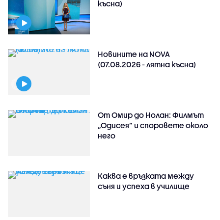
късна)
Новините на NOVA
(07.08.2026 - лятна късна)
От Омир до Нолан: Филмът
„Одисея” и споровете около
него
Каква е връзката между
съня и успеха в училище