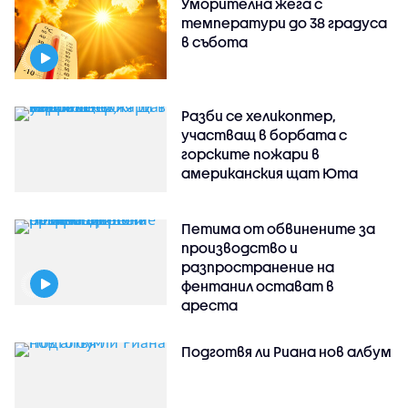
Уморителна жега с
температури до 38 градуса
в събота
Разби се хеликоптер,
участващ в борбата с
горските пожари в
американския щат Юта
Петима от обвинените за
производство и
разпространение на
фентанил остават в
ареста
Подготвя ли Риана нов албум