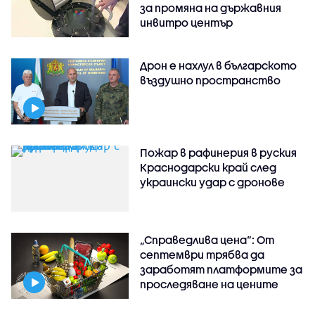
за промяна на държавния
инвитро център
Дрон е нахлул в българското
въздушно пространство
Пожар в рафинерия в руския
Краснодарски край след
украински удар с дронове
„Справедлива цена“: От
септември трябва да
заработят платформите за
проследяване на цените