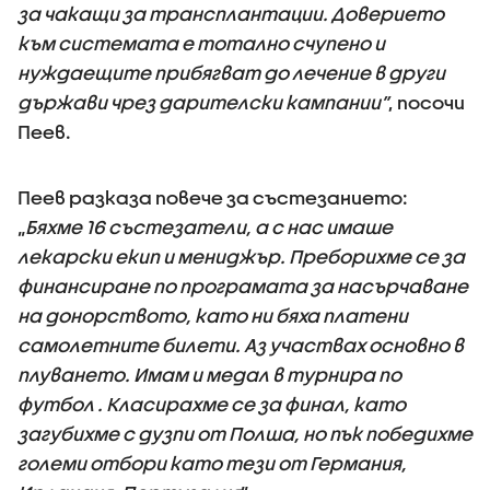
за чакащи за трансплантации. Доверието
към системата е тотално счупено и
нуждаещите прибягват до лечение в други
държави чрез дарителски кампании”
, посочи
Пеев.
Пеев разказа повече за състезанието:
„
Бяхме 16 състезатели, а с нас имаше
лекарски екип и мениджър. Преборихме се за
финансиране по програмата за насърчаване
на донорството, като ни бяха платени
самолетните билети. Аз участвах основно в
плуването. Имам и медал в турнира по
футбол . Класирахме се за финал, като
загубихме с дузпи от Полша, но пък победихме
големи отбори като тези от Германия,