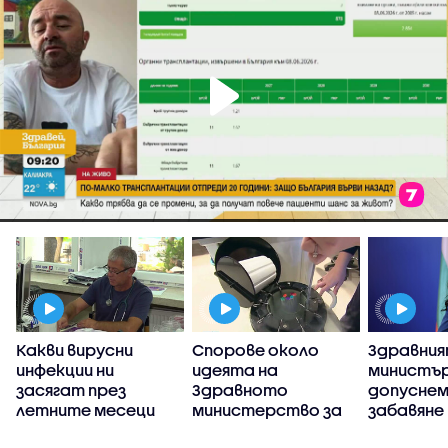
Какви вирусни
Спорове около
Здравни
инфекции ни
идеята на
министър
я
засягат през
Здравното
допуснем
летните месеци
министерство за
забавяне
промяна на
пребазир