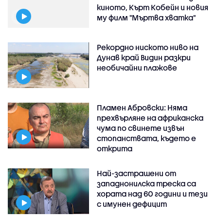
киното, Кърт Кобейн и новия
му филм "Мъртва хватка"
Рекордно ниското ниво на
Дунав край Видин разкри
необичайни плажове
Пламен Абровски: Няма
прехвърляне на африканска
чума по свинете извън
стопанствата, където е
открита
Най-застрашени от
западнонилска треска са
хората над 60 години и тези
с имунен дефицит