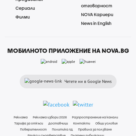
отговорност
Сериали
NOVA Кариери
Филми
News in English
МОБИЛНОТО ПРИЛОЖЕНИЕ НА NOVA.BG
Четете ни в Google News
Реклама
Реклама избори 2026
Разпространение на канали
Тарифа за откъси
Доставчици
Контакти
Общи условия
Поверителност
Политика ЛД
Правила за ползване
Етика и съответствие
Платени публикации