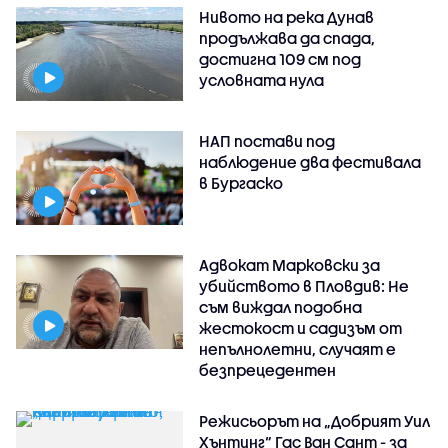
Нивото на река Дунав
продължава да спада,
достигна 109 см под
условната нула
НАП постави под
наблюдение два фестивала
в Бургаско
Адвокат Марковски за
убийството в Пловдив: Не
съм виждал подобна
жестокост и садизъм от
непълнолетни, случаят е
безпрецедентен
Режисьорът на „Добрият Уил
Хънтинг“ Гас Ван Сант - за