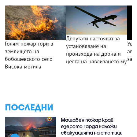
Депутати настояват за
Голям пожар гори в
Уво
установяване на
землището на
авт
произхода на дрона и
бобошевското село
зад
целта на навлизането му
Висока могила
ПОСЛЕДНИ
Мащабен пожар край
езерото Гарда наложи
евакуацията на стотици