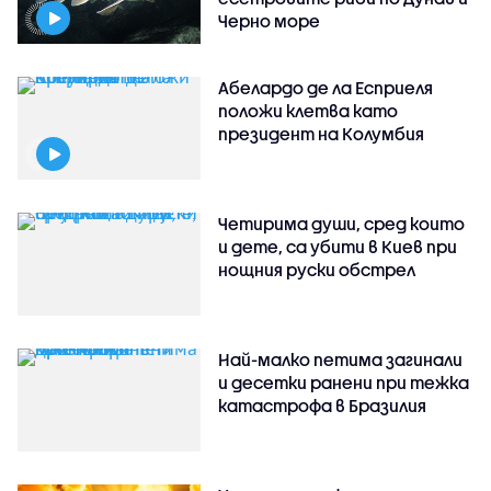
Черно море
Абелардо де ла Есприеля
положи клетва като
президент на Колумбия
Четирима души, сред които
и дете, са убити в Киев при
нощния руски обстрел
Най-малко петима загинали
и десетки ранени при тежка
катастрофа в Бразилия