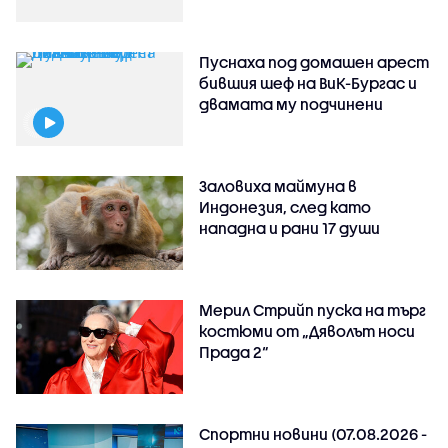
Пуснаха под домашен арест
бившия шеф на ВиК-Бургас и
двамата му подчинени
Заловиха маймуна в
Индонезия, след като
нападна и рани 17 души
Мерил Стрийп пуска на търг
костюми от „Дяволът носи
Прада 2“
Спортни новини (07.08.2026 -