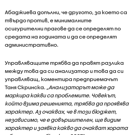
Абаджиева допълни, че другото, за което са
твърдо против, е минималните
осигурителни прагове да се определят по
средата на годината и да се определят
административно.
Управляващите трябва да правят разлика
между това да си анализатор и това да си
управляващ, коментира предприемачът
Таня Скринска.
„Анализаторът може да
маркира какви са проблемите. Човекът,
който взима решенията, трябва да проявява
характер. Аз очаквах, че в този бюджет,
независимо, че е довършителен, ще видим
характер и заявка какво да очакват хората