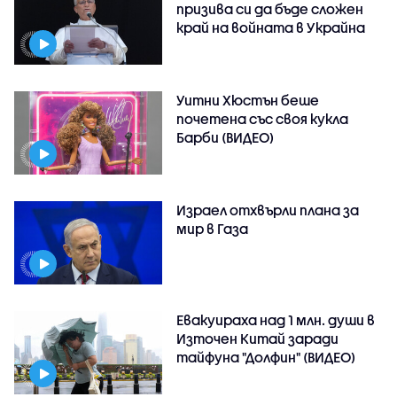
призива си да бъде сложен
край на войната в Украйна
Уитни Хюстън беше
почетена със своя кукла
Барби (ВИДЕО)
Израел отхвърли плана за
мир в Газа
Евакуираха над 1 млн. души в
Източен Китай заради
тайфуна "Долфин" (ВИДЕО)