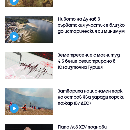
Нивото на Дунав в
хърватския участък е близко
до историческия си минимум
Земетресение с магнитуд
4,5 беше регистрирано в
Югоизточна Турция
Затвориха национален парк
на остров Ява заради горски
пожар (ВИДЕО)
Папа Лъв XIV поднови