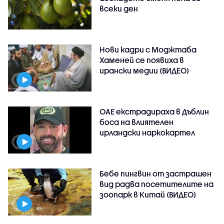
всеки ден
Нови кадри с Моджтаба
Хаменей се появиха в
ирански медии (ВИДЕО)
ОАЕ екстрадираха в Дъблин
боса на влиятелен
ирландски наркокартел
Бебе пингвин от застрашен
вид радва посетителите на
зоопарк в Китай (ВИДЕО)