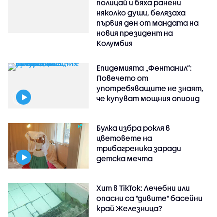
полицай и бяха ранени
няколко души, белязаха
първия ден от мандата на
новия президент на
Колумбия
Епидемията „Фентанил”:
Повечето от
употребяващите не знаят,
че купуват мощния опиоид
Булка избра рокля в
цветовете на
трибагреника заради
детска мечта
Хит в TikTok: Лечебни или
опасни са "дивите" басейни
край Железница?