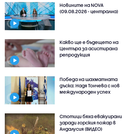
Новините на NOVA
(09.08.2026 - централна)
Какво ще е бъдещето на
Центъра за асистирана
репродукция
Победа на шахматната
дъска: Надя Тончева с нов
международен успех
Стотици бяха евакуирани
заради горския пожар в
Андалусия (ВИДЕО)