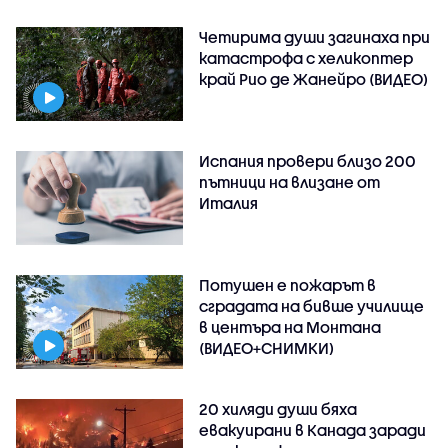
Четирима души загинаха при
катастрофа с хеликоптер
край Рио де Жанейро (ВИДЕО)
Испания провери близо 200
пътници на влизане от
Италия
Потушен е пожарът в
сградата на бивше училище
в центъра на Монтана
(ВИДЕО+СНИМКИ)
20 хиляди души бяха
евакуирани в Канада заради