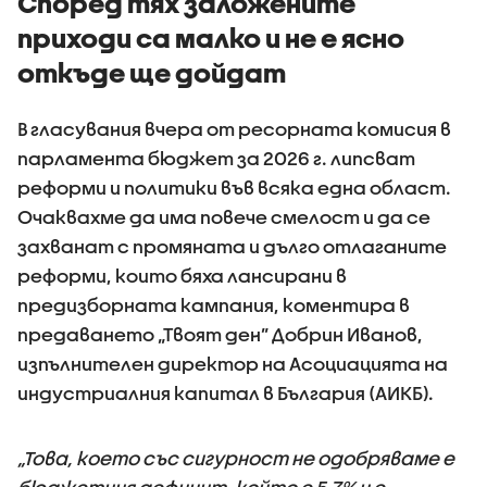
Според тях заложените
приходи са малко и не е ясно
откъде ще дойдат
В гласувания вчера от ресорната комисия в
парламента бюджет за 2026 г. липсват
реформи и политики във всяка една област.
Очаквахме да има повече смелост и да се
захванат с промяната и дълго отлаганите
реформи, които бяха лансирани в
предизборната кампания, коментира в
предаването „Твоят ден” Добрин Иванов,
изпълнителен директор на Асоциацията на
индустриалния капитал в България (АИКБ).
„Това, което със сигурност не одобряваме е