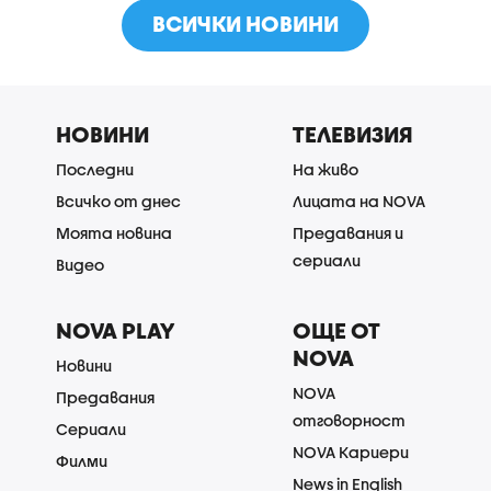
ВСИЧКИ НОВИНИ
НОВИНИ
ТЕЛЕВИЗИЯ
Последни
На живо
Всичко от днес
Лицата на NOVA
Моята новина
Предавания и
сериали
Видео
NOVA PLAY
ОЩЕ ОТ
NOVA
Новини
NOVA
Предавания
отговорност
Сериали
NOVA Кариери
Филми
News in English