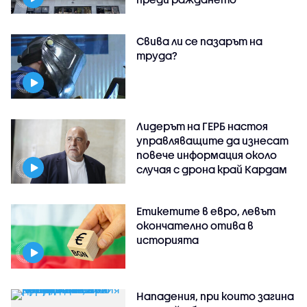
Свива ли се пазарът на
труда?
Лидерът на ГЕРБ настоя
управляващите да изнесат
повече информация около
случая с дрона край Кардам
Етикетите в евро, левът
окончателно отива в
историята
Нападения, при които загина