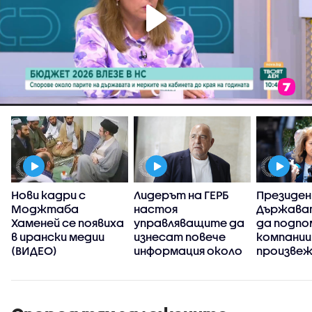
Нови кадри с
Лидерът на ГЕРБ
Президе
а
Моджтаба
настоя
Държава
Хаменей се появиха
управляващите да
да подпо
в ирански медии
изнесат повече
компании
(ВИДЕО)
информация около
произве
случая с дрона край
дронове 
Кардам
антидро