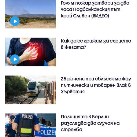
Голям пожар затвори за два
часа Подбалканския път
край Сливен (ВИДЕО)
Как да се грижим за сърцето
в жегата?
25 ранени при сблъсък между
пътнически и товарен влак в
Хърватия
Полицията в Берлин
разследва два случая на
стрелба