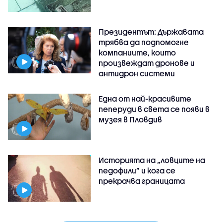
Президентът: Държавата
трябва да подпомогне
компаниите, които
произвеждат дронове и
антидрон системи
Една от най-красивите
пеперуди в света се появи в
музея в Пловдив
Историята на „ловците на
педофили” и кога се
прекрачва границата