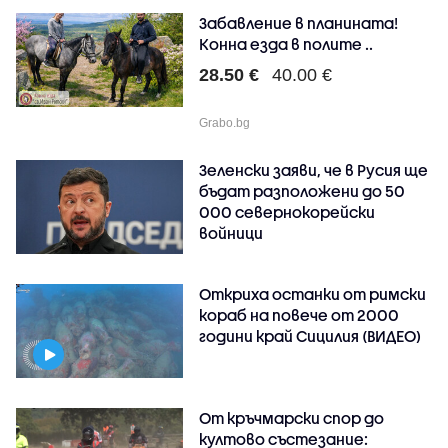
Забавление в планината!
Конна езда в полите ..
28.50 €
40.00 €
Grabo.bg
Зеленски заяви, че в Русия ще
бъдат разположени до 50
000 севернокорейски
войници
Откриха останки от римски
кораб на повече от 2000
години край Сицилия (ВИДЕО)
От кръчмарски спор до
култово състезание: