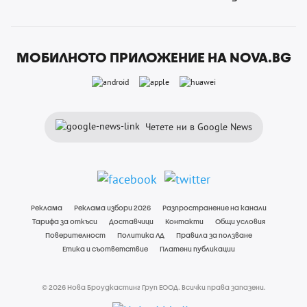
МОБИЛНОТО ПРИЛОЖЕНИЕ НА NOVA.BG
Четете ни в Google News
Реклама
Реклама избори 2026
Разпространение на канали
Тарифа за откъси
Доставчици
Контакти
Общи условия
Поверителност
Политика ЛД
Правила за ползване
Етика и съответствие
Платени публикации
© 2026 Нова Броудкастинг Груп ЕООД. Всички права запазени.