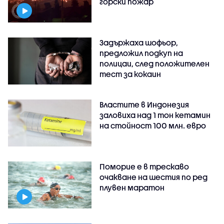
горски пожар
Задържаха шофьор,
предложил подкуп на
полицаи, след положителен
тест за кокаин
Властите в Индонезия
заловиха над 1 тон кетамин
на стойност 100 млн. евро
Поморие е в трескаво
очакване на шестия по ред
плувен маратон