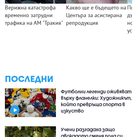
Верижна катастрофа
Какво ще е бъдещето на
Поб
временно затрудни
Центъра за асистирана
дъс
трафика на АМ "Тракия"
репродукция
нов
усп
ПОСЛЕДНИ
Футболни легенди оживяват
върху фланелки: Художникът,
който превръща спорта в
изкуство
Учени разгадаха защо
авокадото сменя пола си