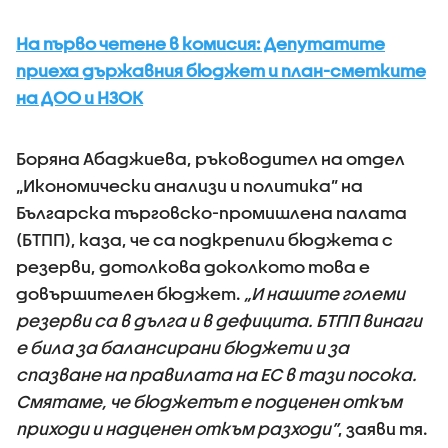
На първо четене в комисия: Депутатите
приеха държавния бюджет и план-сметките
на ДОО и НЗОК
Боряна Абаджиева, ръководител на отдел
„Икономически анализи и политика” на
Българска търговско-промишлена палата
(БТПП), каза, че са подкрепили бюджета с
резерви, дотолкова доколкото това е
довършителен бюджет.
„И нашите големи
резерви са в дълга и в дефицита. БТПП винаги
е била за балансирани бюджети и за
спазване на правилата на ЕС в тази посока.
Смятаме, че бюджетът е подценен откъм
приходи и надценен откъм разходи”
, заяви тя.