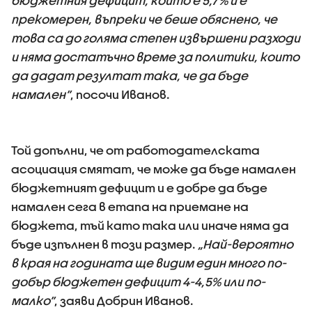
бюджетния дефицит, който е 5,7% и е
прекомерен, въпреки че беше обяснено, че
това са до голяма степен извършени разходи
и няма достатъчно време за политики, които
да дадат резултат така, че да бъде
намален”
, посочи Иванов.
Той допълни, че от работодателската
асоциация смятат, че може да бъде намален
бюджетният дефицит и е добре да бъде
намален сега в етапа на приемане на
бюджета, тъй като така или иначе няма да
бъде изпълнен в този размер.
„Най-вероятно
в края на годината ще видим един много по-
добър бюджетен дефицит 4-4,5% или по-
малко”
, заяви Добрин Иванов.