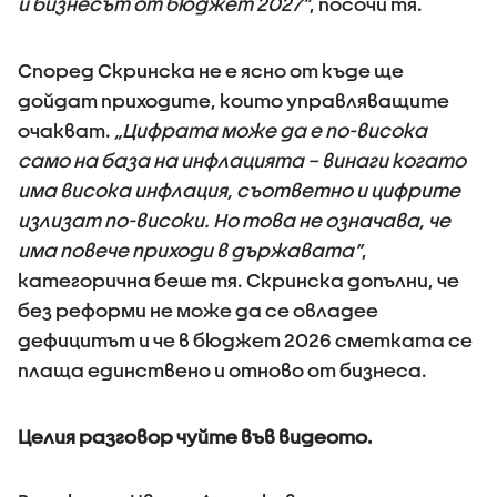
и бизнесът от бюджет 2027”
, посочи тя.
Според Скринска не е ясно от къде ще
дойдат приходите, които управляващите
очакват.
„Цифрата може да е по-висока
само на база на инфлацията – винаги когато
има висока инфлация, съответно и цифрите
излизат по-високи. Но това не означава, че
има повече приходи в държавата”
,
категорична беше тя. Скринска допълни, че
без реформи не може да се овладее
дефицитът и че в бюджет 2026 сметката се
плаща единствено и отново от бизнеса.
Целия разговор чуйте във видеото.