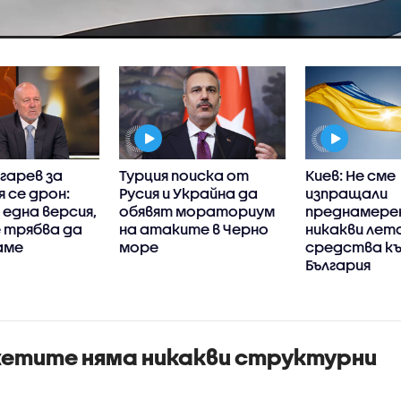
гарев за
Турция поиска от
Киев: Не сме
я се дрон:
Русия и Украйна да
изпращали
една версия,
обявят мораториум
преднамере
 трябва да
на атаките в Черно
никакви лет
аме
море
средства к
България
жетите няма никакви структурни