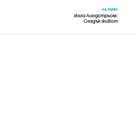
НА ЖИВО
Инга Линдстрьом:
Сладък живот