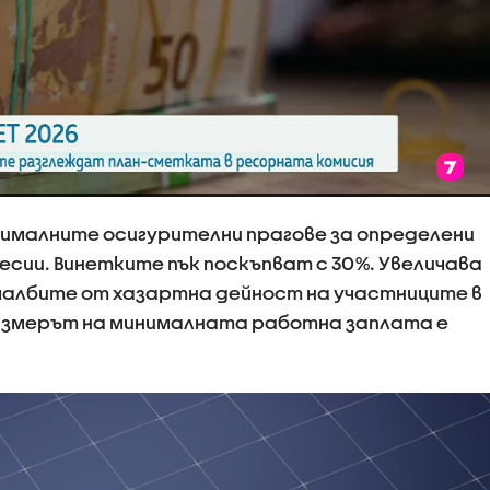
инималните осигурителни прагове за определени
есии. Винетките пък поскъпват с 30%. Увеличава
печалбите от хaзартна дейност на участниците в
Размерът на минималната работна заплата е