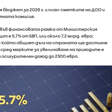
бюджет за 2026 г. и план-сметките на ДОО и
тната комисия.
 във финансовата рамка от Министерския
т е 5,7% от БВП, или около 7,2 млрд. евро;
 с който общият дълг на страната ще достигне
ВП; сред мерките за увеличаване на приходите е
осигурителен доход до 2300 евро.