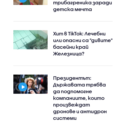
трибагреника заради
детска мечта
Хит в TikTok: Лечебни
или опасни са "дивите"
басейни край
Железница?
Президентът:
Държавата трябва
да подпомогне
компаниите, които
произвеждат
дронове и антидрон
системи