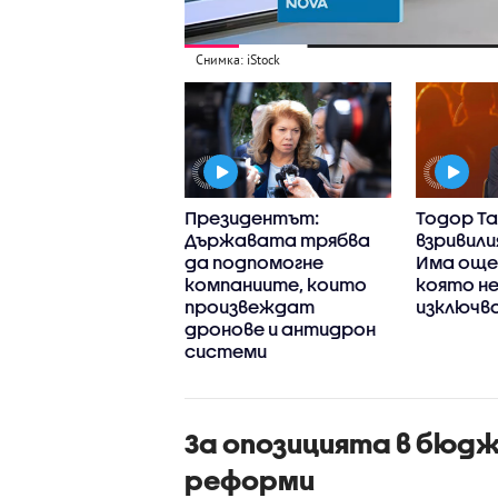
Снимка: iStock
нното
Президентът:
Тодор Та
стерство:
Държавата трябва
взривили
ът вероятно е
да подпомогне
Има още 
ински,
компаниите, които
която не
дентът не е
произвеждат
изключв
намерен
дронове и антидрон
системи
За опозицията в бюд
реформи