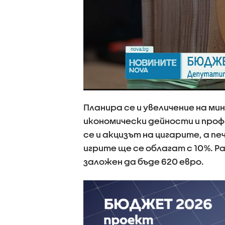
Планира се и увеличение на м
икономически дейности и проф
се и акцизът на цигарите, а 
игрите ще се облагат с 10%. 
заложен да бъде 620 евро.