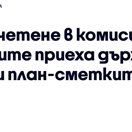
А
четене в комис
те приеха дъ
 план-сметкит