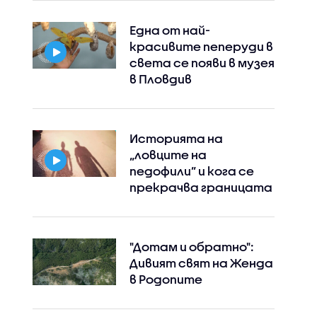
Една от най-
красивите пеперуди в
света се появи в музея
в Пловдив
Историята на
„ловците на
педофили” и кога се
прекрачва границата
"Дотам и обратно":
Дивият свят на Женда
в Родопите