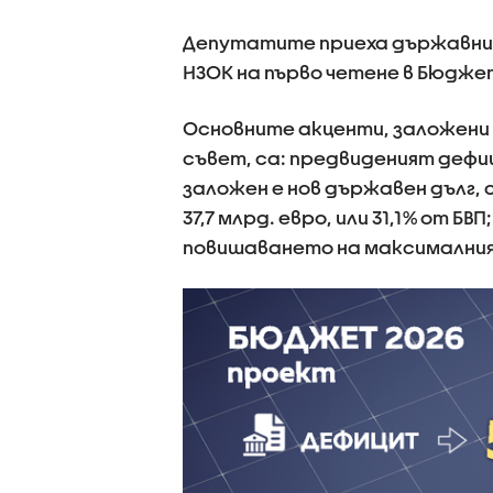
Депутатите приеха държавния 
НЗОК на първо четене в Бюдже
Основните акценти, заложени
съвет, са: предвиденият дефици
заложен е нов държавен дълг,
37,7 млрд. евро, или 31,1% от Б
повишаването на максималния 