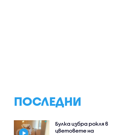
Викат на разговор в
С викове „Срам!“
МВнР посланика на
Опозиционен
но
Украйна у нас
депутат замер
ателни
косовския преми
ъм
яйца (ВИДЕО)
ПОСЛЕДНИ
Булка избра рокля в
цветовете на