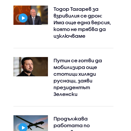
Тодор Тагарев за
взривилия се дрон:
Има още една версия,
която не трябва да
изключваме
Путин се готви да
мобилизира още
стотици хиляди
руснаци, заяви
президентът
Зеленски
Продължава
работата по