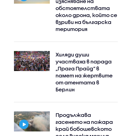
изясняване на
обстоятелствата
около дрона, който се
взриви на българска
територия
Хиляди души
участваха в парада
„Прага Прайд“ в
памет на жертвите
от атентата в
Берлин
Продължава
гасенето на пожара
край бобошевското
село Висока могила