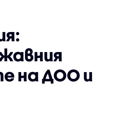
ия:
ржавния
е на ДОО и